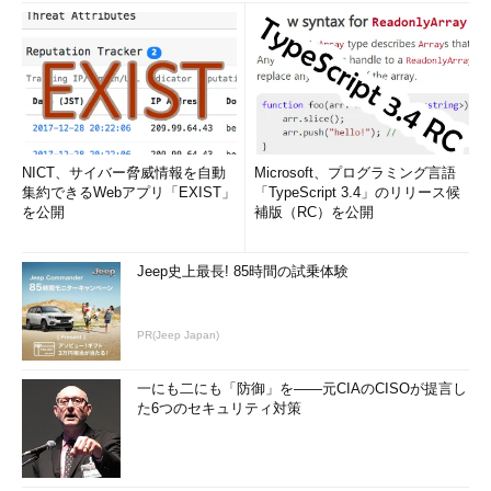
NICT、サイバー脅威情報を自動
Microsoft、プログラミング言語
集約できるWebアプリ「EXIST」
「TypeScript 3.4」のリリース候
を公開
補版（RC）を公開
Jeep史上最長! 85時間の試乗体験
PR(Jeep Japan)
一にも二にも「防御」を――元CIAのCISOが提言し
た6つのセキュリティ対策