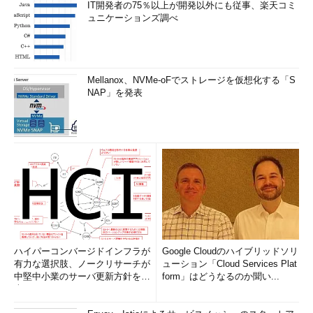
IT開発者の75％以上が開発以外にも従事、楽天コミ
ュニケーションズ調べ
Mellanox、NVMe-oFでストレージを仮想化する「S
NAP」を発表
ハイパーコンバージドインフラが
Google Cloudのハイブリッドソリ
有力な選択肢、ノークリサーチが
ューション「Cloud Services Plat
中堅中小業のサーバ更新方針を調
form」はどうなるのか聞い...
査