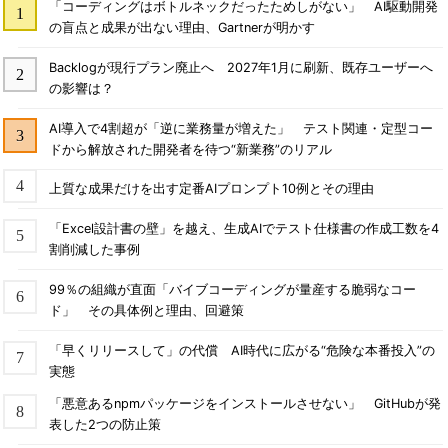
「コーディングはボトルネックだったためしがない」 AI駆動開発
の盲点と成果が出ない理由、Gartnerが明かす
Backlogが現行プラン廃止へ 2027年1月に刷新、既存ユーザーへ
の影響は？
AI導入で4割超が「逆に業務量が増えた」 テスト関連・定型コー
ドから解放された開発者を待つ“新業務”のリアル
上質な成果だけを出す定番AIプロンプト10例とその理由
「Excel設計書の壁」を越え、生成AIでテスト仕様書の作成工数を4
割削減した事例
99％の組織が直面「バイブコーディングが量産する脆弱なコー
ド」 その具体例と理由、回避策
「早くリリースして」の代償 AI時代に広がる“危険な本番投入”の
実態
「悪意あるnpmパッケージをインストールさせない」 GitHubが発
表した2つの防止策