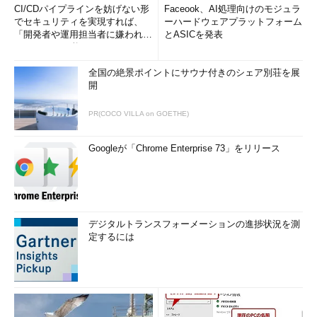
CI/CDパイプラインを妨げない形
Faceook、AI処理向けのモジュラ
でセキュリティを実現すれば、
ーハードウェアプラットフォーム
「開発者や運用担当者に嫌われな
とASICを発表
いWAF」は可能か
全国の絶景ポイントにサウナ付きのシェア別荘を展
開
PR(COCO VILLA on GOETHE)
Googleが「Chrome Enterprise 73」をリリース
デジタルトランスフォーメーションの進捗状況を測
定するには