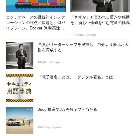
コンテナベースの継続的インテグ
「さすが」と言われる驚きや感動
レーションの利点／課題と、CIパ
を。新しい価値を生む電通の挑戦
イプライン、Docker Build高速化
のコツ (1/2...
PR(dentsu Japan)
全員がリーダーシップを発揮し、自分より優れた人
財を育成する
PR(dentsu Japan)
「電子署名」とは、「デジタル署名」とは
Jeep 抽選で3万円分ギフト当たる
PR(Jeep Japan)