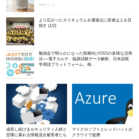
PR(デノン)
より広がったカリキュラムを通過点に若者は上を目
指す (1/2)
勉強会で明らかになった医療向けOSSの多様な活用
法──電子カルテ、臨床試験データ解析、日本語医
学用語プラットフォーム、画...
成長し続けるセキュリティ人材と
マイクロソフトとレッドハットが
悲嘆に暮れる情報流出被害者たち
クラウドで提携