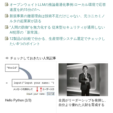
オープンウェイトLLMの推論最適化事例:ローカル環境で応答
最も大きな変化としては、機会損失が大幅に削減できることが
速度を約15分の1へ
挙げられます。今求められているものを、より素早く顧客やユー
新規事業の撤退理由は技術不足だけじゃない、元コニカミノ
ザーに対して提供できるようになったのです。この結果、顧客満
ルタの起業家が語る
足度の向上や新たな顧客獲得につながると期待できます。
“人間の防御”を無力化する 従来型セキュリティが通用しない
AI犯罪の「新常識」
逆に、こういった状況が拡大するにつれ、顧客やユーザーから
12製品の比較で分かる、生産管理システム選定でチェックし
は、素早い対応が当たり前のように求められるようになっていま
たい8つのポイント
す。そのため、システムを提供する側には、クラウドサービスを
活用した柔軟かつより素早い対応が必須となっています。こうい
チェックしておきたい人気記事
ったビジネス要件の変化に対応するため登場してきたのが、
「DevOps」という考え方だといえるでしょう。
これまでは開発と運用を完全に分離して扱い、それぞれがより
専門的な知識を持って対応するという方針が主流でした。しか
し、この対応方針では刻一刻と変化する要件に柔軟に対応するに
は限界が生じていました。そこでDev（開発）とOps（運用）が
一体となって、効率よく進めていく方針が注目されています。
Hello Python (1/3)
全員がリーダーシップを発揮し、
自分より優れた人財を育成する
クラウド＆DevOps時代に求められる運用とは