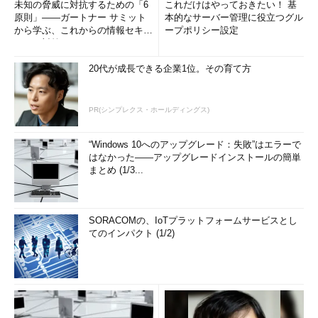
未知の脅威に対抗するための「6
これだけはやっておきたい！ 基
原則」――ガートナー サミット
本的なサーバー管理に役立つグル
から学ぶ、これからの情報セキュ
ープポリシー設定
リティ対策
20代が成長できる企業1位。その育て方
PR(シンプレクス・ホールディングス)
“Windows 10へのアップグレード：失敗”はエラーで
はなかった――アップグレードインストールの簡単
まとめ (1/3...
SORACOMの、IoTプラットフォームサービスとし
てのインパクト (1/2)