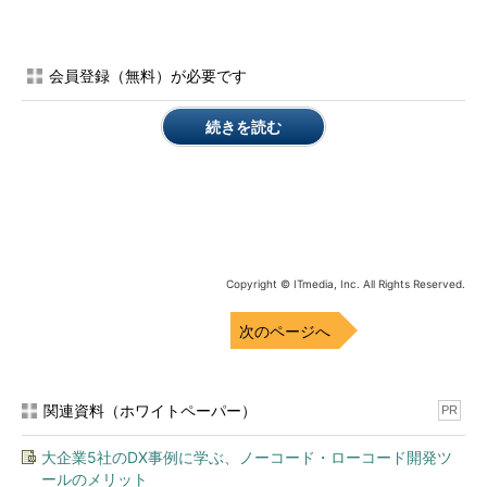
皆さんもご存じの通り、システムの稼働基盤としてクラウドサ
ービスを活用するケースはますます増えています。
会員登録（無料）が必要です
クラウドサービスを利用すれば、管理者は、これまで運用管理
のために必要だった数多くの作業から解放されます。従来は、例
続きを読む
えば機器調達にはじまり、機器を設置する場所の確保・調整、キ
ッティング、ラッキング、ケーブリング、ネットワーク機器の設
定、OSインストール……などなど、システム環境を使えるように
するまでに非常に多くの作業が発生していました。これが、クラ
ウドサービスを利用すれば、クラウドサービス事業者の管理ポー
タルサイトで数クリック操作するだけで実現できる時代になって
Copyright © ITmedia, Inc. All Rights Reserved.
います。
次のページへ
このような変化によってもたらされた大きなメリットの1つ
が、システム提供までの期間が大幅に短縮されたことです。「あ
るシステムを提供したい」といった場合に、アプリケーションさ
関連資料（ホワイトペーパー）
PR
え開発すればすぐに動かせる環境が入手できるのです。このパラ
ダイムシフトは、ビジネス面でも大きな変化をもたらしていま
大企業5社のDX事例に学ぶ、ノーコード・ローコード開発ツ
す。
ールのメリット