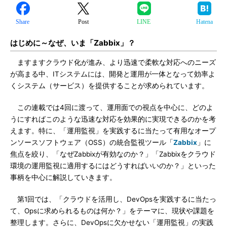
Share
Post
LINE
Hatena
はじめに～なぜ、いま「Zabbix」？
ますますクラウド化が進み、より迅速で柔軟な対応へのニーズ
が高まる中、ITシステムには、開発と運用が一体となって効率よ
くシステム（サービス）を提供することが求められています。
この連載では4回に渡って、運用面での視点を中心に、どのよ
うにすればこのような迅速な対応を効果的に実現できるのかを考
えます。特に、「運用監視」を実践するに当たって有用なオープ
ンソースソフトウェア（OSS）の統合監視ツール「
Zabbix
」に
焦点を絞り、「なぜZabbixが有効なのか？」「Zabbixをクラウド
環境の運用監視に適用するにはどうすればいいのか？」といった
事柄を中心に解説していきます。
第1回では、「クラウドを活用し、DevOpsを実践するに当たっ
て、Opsに求められるものは何か？」をテーマに、現状や課題を
整理します。さらに、DevOpsに欠かせない「運用監視」の実践