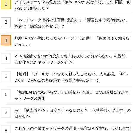
アイリスオーヤマも悩んだ「無線LANがつながりにくい」問題 何
を変えて解決した？
「ネットワーク機器の保守費“億超え”」「障害にすぐ気付けない」
を解消 病院は何を変えた？
無線LANが不調になったら“ルーター再起動”、「原因はよく知らな
いが……」
VLAN設計でもconfig投入でも「あの人しか分からない」を脱却、
自動化されたネットワークの正体
【無料】「メールサーバなんて触ったことない」人も必見 SPF・
DKIM・DMARCの基礎が学べる電子書籍75ページ
「無線LANがつながらない」の苦情をゼロに 3つの現場に学ぶネ
ットワーク改善術
もう「拠点間VPN」は安全じゃないのか？ 代替手段が浮上するの
はなぜか
これからの企業ネットワークの運用／保守はAIが主役、しかし全て