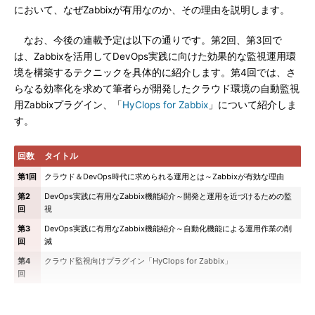
において、なぜZabbixが有用なのか、その理由を説明します。
なお、今後の連載予定は以下の通りです。第2回、第3回で
は、Zabbixを活用してDevOps実践に向けた効果的な監視運用環
境を構築するテクニックを具体的に紹介します。第4回では、さ
らなる効率化を求めて筆者らが開発したクラウド環境の自動監視
用Zabbixプラグイン、「
HyClops for Zabbix
」について紹介しま
す。
回数
タイトル
第1回
クラウド＆DevOps時代に求められる運用とは～Zabbixが有効な理由
第2
DevOps実践に有用なZabbix機能紹介～開発と運用を近づけるための監
回
視
第3
DevOps実践に有用なZabbix機能紹介～自動化機能による運用作業の削
回
減
第4
クラウド監視向けプラグイン「HyClops for Zabbix」
回
クラウド時代に求められるビジネス要件の変化