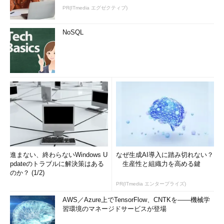
PR(ITmedia エグゼクティブ)
NoSQL
進まない、終わらないWindows U
なぜ生成AI導入に踏み切れない？
pdateのトラブルに解決策はある
生産性と組織力を高める鍵
のか？ (1/2)
PR(ITmedia エンタープライズ)
AWS／Azure上でTensorFlow、CNTKを――機械学
習環境のマネージドサービスが登場