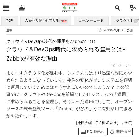
TOP
AIを作り動かし守り生かす
ロー/ノーコード
クラウドネイ
連載
2013年9月18日 公開
クラウド＆DevOps時代の運用をZabbixで（1）
クラウド＆DevOps時代に求められる運用とは～
Zabbixが有効な理由
（1/2 ページ）
ますますクラウド化が進む中、システムにはより迅速な対応が求
められるようになっています。要件の変化が早いシステムを適切
に運用していくためにはどうすればいいのでしょうか？ この記
事では、クラウドやDevOpsを前提としたITシステムの「運用」
に求められることを整理し、そういった運用に対して、オープン
ソースの統合監視ツール「Zabbix」がどのように有効活用できる
かを紹介します。
[池田大輔（TIS株式会社），＠IT]
PC用表示
関連情報