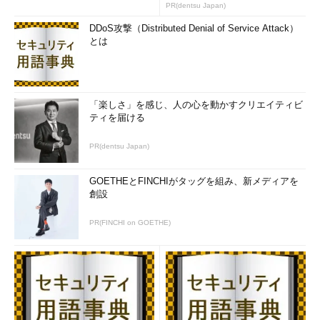
PR(dentsu Japan)
このようなクラウドサービスを活用し、DevOpsを実践してい
DDoS攻撃（Distributed Denial of Service Attack）
く中で、アジャイル開発、継続的インテグレーションなど、開発
とは
を迅速に回すための取り組みは数多く行われています。一方で運
用には、どのような対応が求められているのでしょうか？
最も重要なのは以下のポイントではないかと考えられます。
「楽しさ」を感じ、人の心を動かすクリエイティビ
ティを届ける
提供サービス（システム）の利用状況に応じて迅速かつ柔軟に
PR(dentsu Japan)
システム構成を対応させること
GOETHEとFINCHIがタッグを組み、新メディアを
このような運用を実現するには何が必要でしょうか？ 答えは
創設
さまざまありますが、特に以下のポイントが重要です。
PR(FINCHI on GOETHE)
状況の監視
：運用システムの環境の状況を正しく監視して
いること
状況の提示
：監視状況を運用者に正しく、リアルタイムに
提示すること
対処時間の短縮
：障害対応など提示されている状況を判断
して実際に対処完了するまでにかかる時間をより短縮する