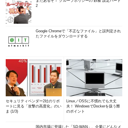
まだあるぞ！ グループポリシーの“鉄板”設定パート
2
Google Chromeで「不正なファイル」と誤判定され
たファイルをダウンロードする
セキュリティベンダー2社のリポ
Linux／OSSに不慣れでも大丈
ートに見る「攻撃の高度化」のい
夫！ WindowsでDockerを扱う際
ま (1/3)
のポイント
国内市場に登場した「SD-WAN」、企業にどんなメ