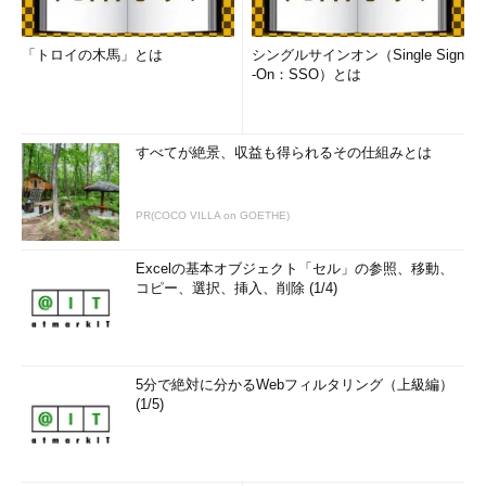
こと
作業の削減
：作業を自動化し、手動運用作業実施回数を減
「トロイの木馬」とは
シングルサインオン（Single Sign
らすこと
-On：SSO）とは
これらの各対応はクラウドやDevOpsといった考え方とは関係
なく、これまでも当然意識され、実践されてきた事柄かと思いま
すべてが絶景、収益も得られるその仕組みとは
す。しかし、クラウドサービスを活用する場面では各対応の方法
が変わってきており、クラウドサービスを運用する上での最適な
PR(COCO VILLA on GOETHE)
対応方法を知り、迅速な対応につなげていくことが求められてい
ます。
Excelの基本オブジェクト「セル」の参照、移動、
コピー、選択、挿入、削除 (1/4)
5分で絶対に分かるWebフィルタリング（上級編）
(1/5)