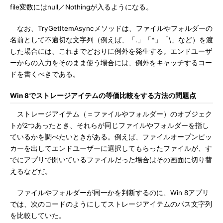
file変数にはnull／Nothingが入るようになる。
なお、TryGetItemAsyncメソッドは、ファイルやフォルダーの
名前として不適切な文字列（例えば、「.」「*」「\」など）を渡
した場合には、これまでどおりに例外を発生する。エンドユーザ
ーからの入力をそのまま使う場合には、例外をキャッチするコー
ドを書くべきである。
Win 8でストレージアイテムの等価比較をする方法の問題点
ストレージアイテム（＝ファイルやフォルダー）のオブジェク
トが2つあったとき、それらが同じファイルやフォルダーを指し
ているかを調べたいときがある。例えば、ファイルオープンピッ
カーを出してエンドユーザーに選択してもらったファイルが、す
でにアプリで開いているファイルだった場合はその画面に切り替
えるなどだ。
ファイルやフォルダーが同一かを判断するのに、Win 8アプリ
では、次のコードのようにしてストレージアイテムのパス文字列
を比較していた。