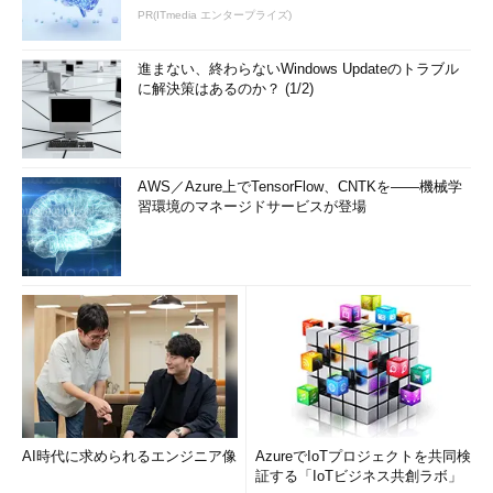
PR(ITmedia エンタープライズ)
進まない、終わらないWindows Updateのトラブル
に解決策はあるのか？ (1/2)
AWS／Azure上でTensorFlow、CNTKを――機械学
習環境のマネージドサービスが登場
AI時代に求められるエンジニア像
AzureでIoTプロジェクトを共同検
証する「IoTビジネス共創ラボ」