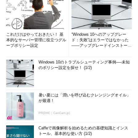
これだけはやっておきたい！ 基
“Windows 10へのアップグレー
本的なサーバー管理に役立つグル
ド：失敗”はエラーではなかった
ープポリシー設定
――アップグレードインストール
の簡単まとめ (1/3...
Windows 10のトラブルシューティング事例──未知
のポリシー設定を探せ！ (1/2)
暑い夏には「潤いを呼び込むクレンジングオイル」
が最適！
PR(DHC｜CanCam.jp)
Caffeで画像解析を始めるための基礎知識とインス
トール、基本的な使い方 (1/2)