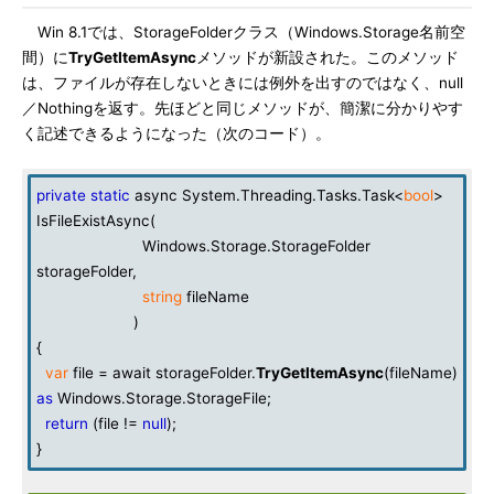
Win 8.1では、StorageFolderクラス（Windows.Storage名前空
間）に
TryGetItemAsync
メソッドが新設された。このメソッド
は、ファイルが存在しないときには例外を出すのではなく、null
／Nothingを返す。先ほどと同じメソッドが、簡潔に分かりやす
く記述できるようになった（次のコード）。
private
static
async System.Threading.Tasks.Task<
bool
>
IsFileExistAsync(
Windows.Storage.StorageFolder
storageFolder,
string
fileName
)
{
var
file = await storageFolder.
TryGetItemAsync
(fileName)
as
Windows.Storage.StorageFile;
return
(file !=
null
);
}