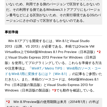
いないため、利用できる側のバージョンで区別するしかないの
だ。その利用する側であるWindowsストアアプリにもバージョ
ン番号などによる区別がないため、その実行環境であるOSのバ
ージョンにさかのぼって区別するしかないのである。
事前準備
Win 8.1アプリを開発するには、Win 8.1とVisual Studio
2013（以降、VS 2013）が必要である。本稿ではOracle VM
VirtualBox上で64bit版Windows 8.1 Pro Preview（日本語版）
*2
とVisual Studio Express 2013 Preview for Windows（日本語
版）を使用してプログラミングしている。これらを準備する方法
や注意事項は、「
WinRT／Metro TIPS： Win8用のソース・コー
ドをWin8.1用に変換するには？［Win 8.1］
」の記事をご参照いた
だきたい。また、本稿のソースコードは、64bit版Windows 8.1
Pro（日本語版の製品版）とVisual Studio Express 2013 for
Windows（日本語版の製品版）
*3
でも動作を確認している。
*2
Win 8.1Preview版の使用期限は来月（2014年1月）の半ば