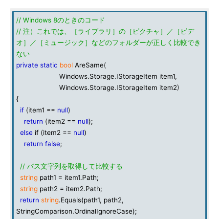
// Windows 8のときのコード
// 注）これでは、［ライブラリ］の［ピクチャ］／［ビデ
オ］／［ミュージック］などのフォルダーが正しく比較でき
ない
private
static
bool
AreSame(
Windows.Storage.IStorageItem item1,
Windows.Storage.IStorageItem item2)
{
if
(item1 ==
null
)
return
(item2 ==
null
);
else
if (item2 ==
null
)
return
false
;
// パス文字列を取得して比較する
string
path1 = item1.Path;
string
path2 = item2.Path;
return
string
.Equals(path1, path2,
StringComparison.OrdinalIgnoreCase);