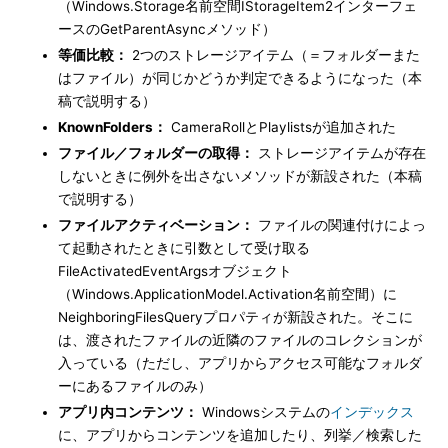
（Windows.Storage名前空間IStorageItem2インターフェ
ースのGetParentAsyncメソッド）
等価比較：
2つのストレージアイテム（＝フォルダーまた
はファイル）が同じかどうか判定できるようになった（本
稿で説明する）
KnownFolders：
CameraRollとPlaylistsが追加された
ファイル／フォルダーの取得：
ストレージアイテムが存在
しないときに例外を出さないメソッドが新設された（本稿
で説明する）
ファイルアクティベーション：
ファイルの関連付けによっ
て起動されたときに引数として受け取る
FileActivatedEventArgsオブジェクト
（Windows.ApplicationModel.Activation名前空間）に
NeighboringFilesQueryプロパティが新設された。そこに
は、渡されたファイルの近隣のファイルのコレクションが
入っている（ただし、アプリからアクセス可能なフォルダ
ーにあるファイルのみ）
アプリ内コンテンツ：
Windowsシステムの
インデックス
に、アプリからコンテンツを追加したり、列挙／検索した