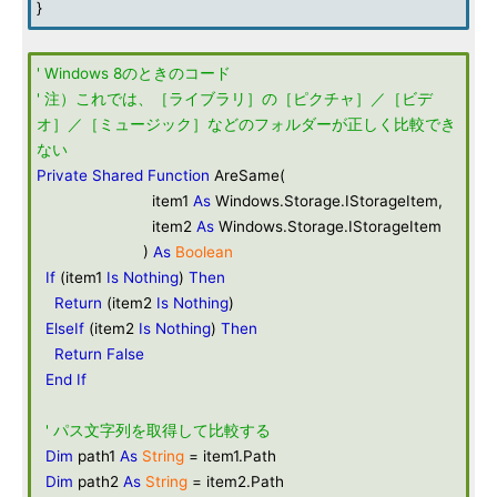
}
' Windows 8のときのコード
' 注）これでは、［ライブラリ］の［ピクチャ］／［ビデ
オ］／［ミュージック］などのフォルダーが正しく比較でき
ない
Private
Shared
Function
AreSame(
item1
As
Windows.Storage.IStorageItem,
item2
As
Windows.Storage.IStorageItem
)
As
Boolean
If
(item1
Is
Nothing
)
Then
Return
(item2
Is
Nothing
)
ElseIf
(item2
Is
Nothing
)
Then
Return
False
End
If
' パス文字列を取得して比較する
Dim
path1
As
String
= item1.Path
Dim
path2
As
String
= item2.Path