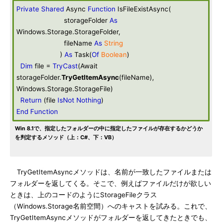
Private
Shared
Async
Function
IsFileExistAsync(
storageFolder
As
Windows.Storage.StorageFolder,
fileName
As
String
)
As
Task(
Of
Boolean
)
Dim
file =
TryCast
(Await
storageFolder.
TryGetItemAsync
(fileName),
Windows.Storage.StorageFile)
Return
(file
IsNot
Nothing
)
End
Function
Win 8.1で、指定したフォルダーの中に指定したファイルが存在するかどうか
を判定するメソッド（上：C#、下：VB）
TryGetItemAsyncメソッドは、名前が一致したファイルまたは
フォルダーを返してくる。そこで、例えばファイルだけが欲しい
ときは、上のコードのようにStorageFileクラス
（Windows.Storage名前空間）へのキャストを試みる。これで、
TryGetItemAsyncメソッドがフォルダーを返してきたときでも、