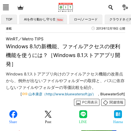
TOP
AIを作り動かし守り生かす
ロー/ノーコード
クラウドネイ
連載
2013年12月19日 公開
WinRT／Metro TIPS
Windows 8.1の新機能、ファイルアクセスの便利
機能を使うには？［Windows 8.1ストアアプリ開
発］
Windows 8.1ストアアプリ向けのファイルアクセス機能の改善点
から、例外が出ないファイルやフォルダーの取得と、パスに依存
しないファイルやフォルダーの等価比較を紹介。
[
山本康彦（http://www.bluewatersoft.jp/）
，BluewaterSoft]
PC用表示
関連情報
Share
Post
LINE
Hatena