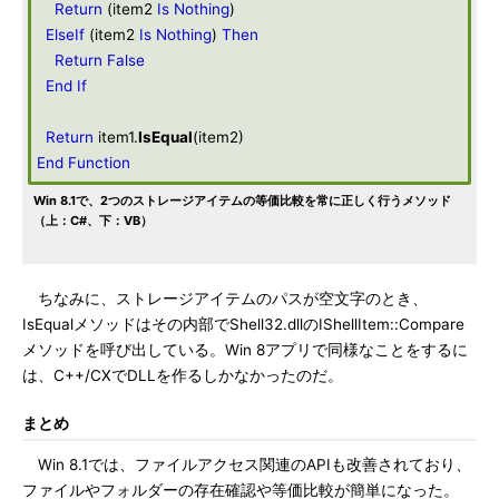
Return
(item2
Is
Nothing
)
ElseIf
(item2
Is
Nothing
)
Then
Return
False
End
If
Return
item1.
IsEqual
(item2)
End
Function
Win 8.1で、2つのストレージアイテムの等価比較を常に正しく行うメソッド
（上：C#、下：VB）
ちなみに、ストレージアイテムのパスが空文字のとき、
IsEqualメソッドはその内部でShell32.dllのIShellItem::Compare
メソッドを呼び出している。Win 8アプリで同様なことをするに
は、C++/CXでDLLを作るしかなかったのだ。
まとめ
Win 8.1では、ファイルアクセス関連のAPIも改善されており、
ファイルやフォルダーの存在確認や等価比較が簡単になった。