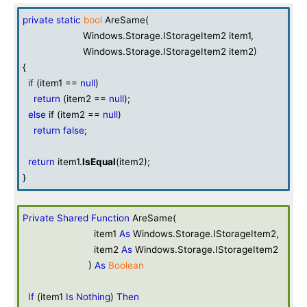
private
static
bool
AreSame(
Windows.Storage.IStorageItem2 item1,
Windows.Storage.IStorageItem2 item2)
{
if
(item1 ==
null
)
return
(item2 ==
null
);
else
if (item2 ==
null
)
return
false
;
return
item1.
IsEqual
(item2);
}
Private
Shared
Function
AreSame(
item1
As
Windows.Storage.IStorageItem2,
item2
As
Windows.Storage.IStorageItem2
)
As
Boolean
If
(item1
Is
Nothing
)
Then