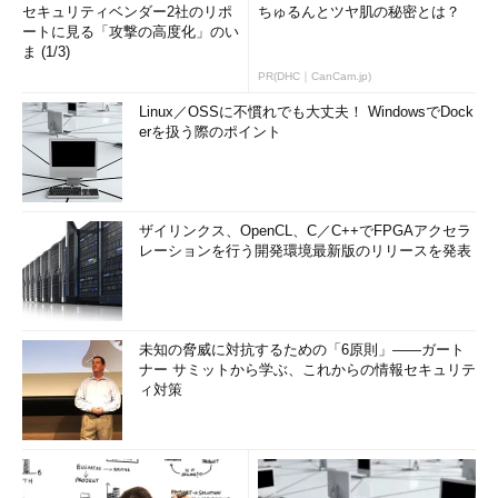
セキュリティベンダー2社のリポ
ちゅるんとツヤ肌の秘密とは？
ートに見る「攻撃の高度化」のい
ま (1/3)
PR(DHC｜CanCam.jp)
Linux／OSSに不慣れでも大丈夫！ WindowsでDock
erを扱う際のポイント
ザイリンクス、OpenCL、C／C++でFPGAアクセラ
レーションを行う開発環境最新版のリリースを発表
未知の脅威に対抗するための「6原則」――ガート
ナー サミットから学ぶ、これからの情報セキュリテ
ィ対策