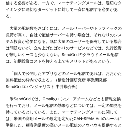
信する必要がある。一方で、マーケティングメールは、適切なタ
イミングに適切なターゲットに対して一斉に配信する必要があ
る。
大量の配信数をさばくには、メールサーバーやトラフィックの
負荷が高く、自社で配信サーバーを持つ場合は、それなりのシス
テム投資が必要になる。既に大量のユーザーを保有している場合
は問題ないが、立ち上げたばかりのサービスなどでは、先行投資
が難しいケースも少なくない。SendGridのクラウドメール配信
は、初期投資コストを抑える上でもメリットがあるという。
「個人で公開したアプリなどのメール配信であれば、おおかた
無料配信の枠内で収まる」（構造計画研究所 事業開発部
SendGridエバンジェリスト 中井勘介氏）
米SendGridでは、Gmailのエンジニアチームなどとも情報交換
を行っており、メール配信の効果などについては、一定の知見を
持っているとしている。また、マーケティングメールに関して
は、米国の商用メールの規定を定めたCAN-SPAM Actのルールに
準拠した、顧客満足度の高いメール配信のノウハウも提供すると