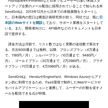
FoursquareやPinterestなど日本でもユーザーの多い米国スタ
ートアップ企業のメール配信に採用されていることで知られる米
SendGridは、2013年12月から日本での本格展開をスタートし
た。日本国内の窓口は構造計画研究所が担う。同社では、既に
日
本語のWebサイトを開設
しており、サポート業務をスタートして
いる。また、開発者向けに、API操作などのドキュメントも日本
語で提供する。
課金方法は月額で、リスト数ではなく実際の送信数で算出す
る。月次6000通までは無料。以降、ブロンズプラン（4万通ま
で、1180円／月）、シルバープラン（10万通まで、9480円／
月）、ゴールドプラン（30万通まで、2万2980円／月）、プラチ
ナプラン（70万通まで、4万5980円／月）がある。
SendGridは、HerokuやEngineYard、Windows Azureからアド
オン的に利用できるため、PaaS環境で制作したWebサービスや
モバイルアプリケーションと連携して、ユーザーの行動を促すメ
ールを配信できる点が特徴。