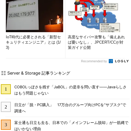
IoT時代に必要とされる「新型セ
高度なサイバー攻撃も「備えあれ
キュリティエンジニア」とは (1/
ば憂いなし」、JPCERT/CCが対
3)
策ガイド公開
Recommended by
Server & Storage 記事ランキング
COBOLっぽさを残す「JaBOL」の是非を問い直す――Javaらしさ
はもう問題じゃない
日立が「脱・PC購入」 17万台のグループ向けPCを“サブスク”で
調達へ
富士通も日立も去る、日本での「メインフレーム脱却」が一筋縄で
はいかない理由