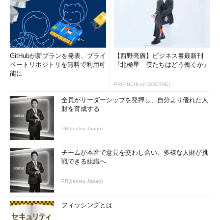
GitHubが新プランを発表、プライ
【西野亮廣】ビジネス書最新刊
ベートリポジトリを無料で利用可
『北極星 僕たちはどう働くか』
能に
PR(FINCHI on GOETHE)
全員がリーダーシップを発揮し、自分より優れた人
財を育成する
PR(dentsu Japan)
チームが本音で意見を交わし合い、多様な人財が挑
戦できる組織へ
PR(dentsu Japan)
フィッシングとは