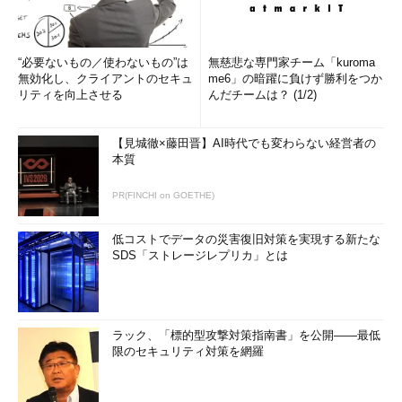
“必要ないもの／使わないもの”は
無慈悲な専門家チーム「kuroma
無効化し、クライアントのセキュ
me6」の暗躍に負けず勝利をつか
リティを向上させる
んだチームは？ (1/2)
【見城徹×藤田晋】AI時代でも変わらない経営者の
本質
PR(FINCHI on GOETHE)
低コストでデータの災害復旧対策を実現する新たな
SDS「ストレージレプリカ」とは
ラック、「標的型攻撃対策指南書」を公開――最低
限のセキュリティ対策を網羅