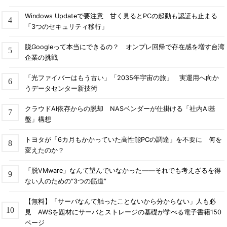
Windows Updateで要注意 甘く見るとPCの起動も認証も止まる
「3つのセキュリティ移行」
脱Googleって本当にできるの？ オンプレ回帰で存在感を増す台湾
企業の挑戦
「光ファイバーはもう古い」「2035年宇宙の旅」 実運用へ向か
うデータセンター新技術
クラウドAI依存からの脱却 NASベンダーが仕掛ける「社内AI基
盤」構想
トヨタが「6カ月もかかっていた高性能PCの調達」を不要に 何を
変えたのか？
「脱VMware」なんて望んでいなかった――それでも考えざるを得
ない人のための“3つの筋道”
【無料】「サーバなんて触ったことないから分からない」人も必
見 AWSを題材にサーバとストレージの基礎が学べる電子書籍150
ページ