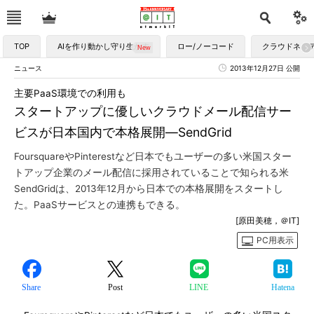
TOP
AIを作り動かし守り生かす
ロー/ノーコード
クラウドネイ
ニュース
2013年12月27日 公開
主要PaaS環境での利用も
スタートアップに優しいクラウドメール配信サー
ビスが日本国内で本格展開―SendGrid
FoursquareやPinterestなど日本でもユーザーの多い米国スター
トアップ企業のメール配信に採用されていることで知られる米
SendGridは、2013年12月から日本での本格展開をスタートし
た。PaaSサービスとの連携もできる。
[原田美穂，＠IT]
PC用表示
Share
Post
LINE
Hatena