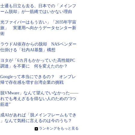
富士通も日立も去る、日本での「メインフ
レーム脱却」が一筋縄ではいかない理由
光ファイバーはもう古い」「2035年宇宙
の旅」 実運用へ向かうデータセンター新
技術
ラウドAI依存からの脱却 NASベンダー
が仕掛ける「社内AI基盤」構想
トヨタが「6カ月もかかっていた高性能PC
の調達」を不要に 何を変えたのか？
Googleって本当にできるの？ オンプレ
回帰で存在感を増す台湾企業の挑戦
脱VMware」なんて望んでいなかった――
それでも考えざるを得ない人のための“3つ
筋道”
生成AIがあれば「脱メインフレームもでき
る」なんて気軽に言えるのは今のうち？
»
ランキングをもっと見る