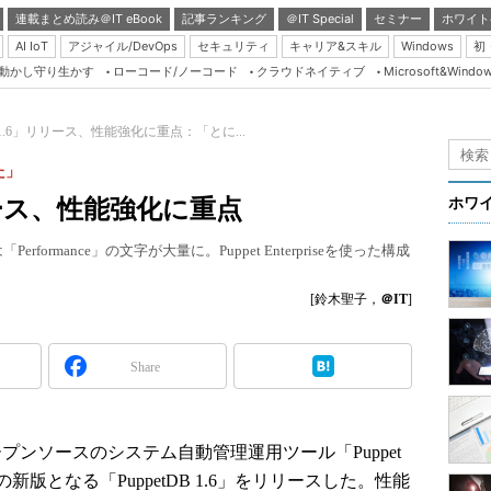
連載まとめ読み＠IT eBook
記事ランキング
＠IT Special
セミナー
ホワイト
AI IoT
アジャイル/DevOps
セキュリティ
キャリア&スキル
Windows
初
り動かし守り生かす
ローコード/ノーコード
クラウドネイティブ
Microsoft&Windo
Server & Storage
HTML5 + UX
DB 1.6」リリース、性能強化に重点：「とに...
Smart & Social
た」
Coding Edge
リリース、性能強化に重点
ホワ
Java Agile
rformance」の文字が大量に。Puppet Enterpriseを使った構成
Database Expert
Linux ＆ OSS
[鈴木聖子，
＠IT
]
Master of IP Networ
Security & Trust
Share
Test & Tools
Insider.NET
日、オープンソースのシステム自動管理運用ツール「Puppet
ブログ
スの新版となる「PuppetDB 1.6」をリリースした。性能