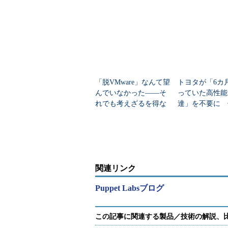
「脱VMware」なんて望
トヨタが「6カ
んでいなかった――そ
っていた高性能
れでも考えざるを得な
達」を不要に 
い人のための“3つの筋
えたのか？
道”
関連リンク
Puppet Labsブログ