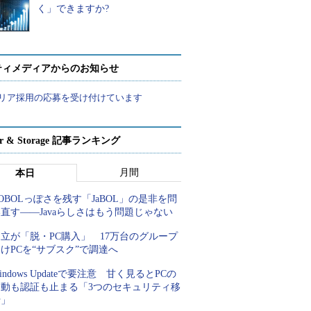
く」できますか?
ティメディアからのお知らせ
リア採用の応募を受け付けています
ver & Storage 記事ランキング
月間
本日
OBOLっぽさを残す「JaBOL」の是非を問
直す――Javaらしさはもう問題じゃない
立が「脱・PC購入」 17万台のグループ
けPCを“サブスク”で調達へ
indows Updateで要注意 甘く見るとPCの
起動も認証も止まる「3つのセキュリティ移
行」