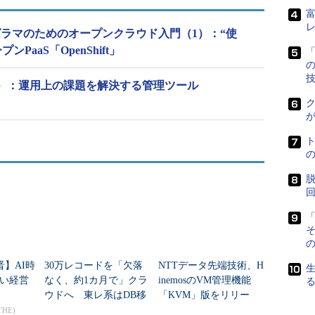
ても同様にデータベースへの書き込み量が98％削減さ
、ディスクスペース消費量削減、およびCatalogと
プログラマのためのオープンクラウド入門（1）：“使
げている。
PaaS「OpenShift」
「
ッグ機能強化、リードオンリーのデータベースサポ
3）：運用上の課題を解決する管理ツール
ート、圧縮を通じたパフォーマンスの強化などが盛
ク
ェア、シスコ・システムズなどから出資を受ける米国のベ
イエムウェアから追加出資を受けている。
脱
供する統合管理ツールであるvCenter、シスコ・シス
Directorとの連携が可能だ。ネットワーク機器で
「
載されているJunou OSやF5ネットワークスの
の
エンタープライズ用途でのインフラ構成管理自動化向け
晋】AI時
30万レコードを「欠落
NTTデータ先端技術、H
る。
い経営
なく、約1カ月で」クラ
inemosのVM管理機能
ウドへ 東レ系はDB移
「KVM」版をリリー
行をどう進めた？
ス クラウドとのハイ
THE)