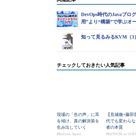
今回のリリースでは、Factについ
れており、データベースへの負荷軽減
DevOps時代のJava
Factのパーシスタンス高速化につな
用”より“構築”で学ぶオープン
このほかにも重複排除問題のデバ
知って見るみるKVM（
ートやストリーミングクエリのサポ
り込まれた。
Puppet Labsは、ヴイエムウ
チェックしておきたい人気記事
ンチャー企業。2013年1月にはヴ
Puppetでは、ヴイエムウェアが提
テムズが提供する統合管理ツールである
はジュニパー・ネットワークの機器に搭
BigIP向け機能も提供しており、
現場の「生の声」に耳
【見城徹×藤田
の機能が豊富な点が特徴になってい
を傾け、真の解決策を
代でも変わらな
生み出していく
者の本質
PR(dentsu Japan)
PR(FINCHI on GOE