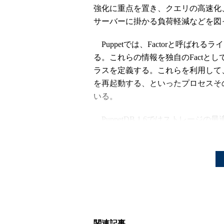
強化に重点を置き、クエリの高速化、C
サーバーに掛かる負荷軽減などを図
Puppetでは、Factorと呼ばれ
る。これらの情報を独自のFactとし
ラスを定義する。これらを利用して
を再起動する、といったプロセスその
いる。
PuppetDB 1.6ではストレー
た。これまでの結果では、従来は0～
いう報告も寄せられているという。
また、従来のバージョンでは変更が検出さ
していたのに対し、1.6では変更内
保存されるように仕様を変更してい
95％以上削減され、処理時間も大
関連記事