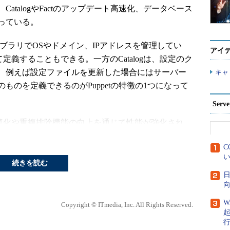
atalogやFactのアップデート高速化、データベース
っている。
るライブラリでOSやドメイン、IPアドレスを管理してい
アイ
て定義することもできる。一方のCatalogは、設定のク
、例えば設定ファイルを更新した場合にはサーバー
キャ
ものを定義できるのがPuppetの特徴の1つになって
Ser
ジの最適化や重複排除機能の向上を通じて性能が強化され
10％だった重複排除率が最大で60～70％になったと
C
い
続きを読む
れたCatalogは新しいCatalogとして別途格納
日
向
容をハッシュ値を基に比較し、違っている部分のみが
る。これによってデータベースへの書き込み量は
W
Copyright © ITmedia, Inc. All Rights Reserved.
幅に削減できたとしている。