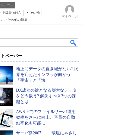
ペーパー
・中級者向けAI
その他
マイページ
ws
その他の特集
イトペーパー
地上にデータの置き場がない? 限
界を迎えたインフラが向かう
「宇宙」と「海」
DX成功の鍵となる膨大なデータ
k
をどう扱う? 解決すべき3つの課
題とは
AWS上でのファイルサーバ運用
効率をさらに向上、容量の自動
効率化も可能に
サーバ祭2007──「環境にやさし