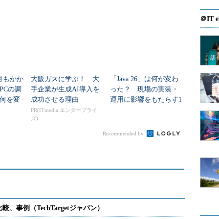
ブリッド運用を強化
＠IT e
月もかか
大阪ガスに学ぶ！ 大
「Java 26」は何が変わ
PCの調
手企業が生成AI導入を
った？ 現場の実装・
何を変
成功させる理由
運用に影響をもたらす1
0の仕様
PR(ITmedia エンタープライ
ズ)
Recommended by