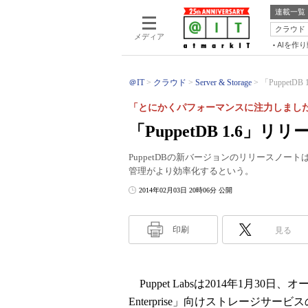
連載一覧
クラウド
メディア
AIを作
＠IT
クラウド
Server & Storage
「Puppet
「とにかくパフォーマンスに注力しまし
「PuppetDB 1.6」
PuppetDBの新バージョンのリリースノートは「Pe
管理がより効率化するという。
2014年02月03日 20時06分 公開
印刷
見る
Puppet Labsは2014年1月30
Enterprise」向けストレージサービ