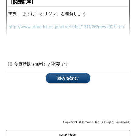
【関連記事】
重要！ まずは「オリジン」を理解しよう
http://www.atmarkit.co.jp/ait/articles/1311/26/news007.html
単純ではない、最新「クロスサイトスクリプティング」事情
http://www.atmarkit.co.jp/ait/articles/1312/17/news010.html
会員登録（無料）が必要です
‘) UNION SELECT `This_Talk` AS (‘New Exploitation and
Obfuscation Techniques’)%00
続きを読む
「
SQLインジェクション
」は
OWASP TOP 10
でも1位に挙げら
れている脅威です。それを取り上げた本講演も満席となり、立ち
見が出るほどでした。内容は攻撃者側のテクニックに関するもの
で、
ブラインドSQLインジェクションを高速に実行する手法
や
さ
まざまなSQLインジェクション対策ツールの回避テクニックの紹
介
です。
Copyright © ITmedia, Inc. All Rights Reserved.
ブラインドSQLインジェクションの高速化では、英単語として
関連情報