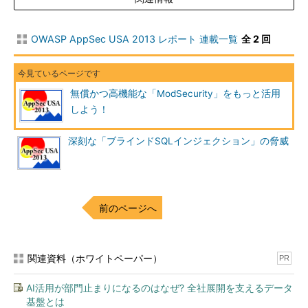
頻繁に出てきやすい文字列の並びに着目することで、情報を抜き
出すために必要なクエリの回数を減らす技法について実演があり
OWASP AppSec USA 2013 レポート 連載一覧
全 2 回
ました。
また、SQLインジェクション対策ツールの回避テクニックで
は、一例として、DBMSによってホワイトスペースとして扱う文
無償かつ高機能な「ModSecurity」をもっと活用
字セットが異なることに着目する手法が紹介されました。DBMS
しよう！
によっては、ASCII制御文字のほとんどをホワイトスペースとし
て扱うものがあります。これに着目することで、対策ツールの標
深刻な「ブラインドSQLインジェクション」の脅威
準ルールをくぐり抜け、意図しないホワイトスペースの挿入が行
われる事例があるという解説でした。
対策をくぐり抜ける手法が非常に多く例示され、脆弱性を含ま
前のページへ
ないようにWebアプリを作成すること、そしてWAFによる対策を
実施することの困難さを実感させる内容でした。
関連資料（ホワイトペーパー）
Why is SCADA Security an Uphill Battle
PR
SCADA（Supervisory Control And Data Acquisition）
は産
AI活用が部門止まりになるのはなぜ? 全社展開を支えるデータ
業制御システムの一種であり、水道、電気、ガスなどの機器をネ
基盤とは