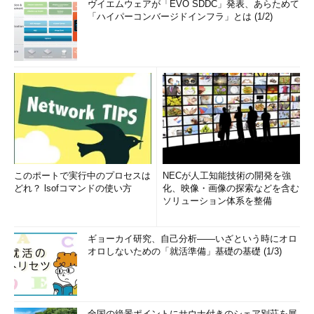
【関連記事】
ヴイエムウェアが「EVO SDDC」発表、あらためて
「ハイパーコンバージドインフラ」とは (1/2)
OWASP AppSec USA 2012 レポート：
WAFの性能を測る方法は？ ソーシャルエンジニアリングを成
功させやすいタイプとは？
http://www.atmarkit.co.jp/ait/articles/1302/12/news013.html
このポートで実行中のプロセスは
NECが人工知能技術の開発を強
どれ？ lsofコマンドの使い方
化、映像・画像の探索などを含む
ソリューション体系を整備
ギョーカイ研究、自己分析――いざという時にオロ
オロしないための「就活準備」基礎の基礎 (1/3)
全国の絶景ポイントにサウナ付きのシェア別荘を展