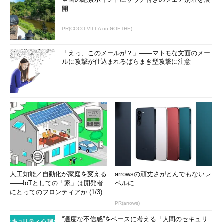
開
PR(COCO VILLA on GOETHE)
「えっ、このメールが？」――マトモな文面のメー
ルに攻撃が仕込まれるばらまき型攻撃に注意
人工知能／自動化が家庭を変える
arrowsの頑丈さがとんでもないレ
――IoTとしての「家」は開発者
ベルに
にとってのフロンティアか (1/3)
PR(arrows)
“適度な不信感”をベースに考える「人間のセキュリ