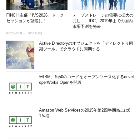
終わりに～ますます重要性を増すWebセキュリティ～
2013年は、大手のポータルサイトやSNSサイト、大企業の顧
FINCHI主催「IVS2026」トーク
テープストレージの需要に拡大の
セッションが話題に！
兆し――IDC、2019年までの国内
客サービス用ページなどを狙ったパスワードリスト攻撃が頻発
市場予測を発表
し、大きな問題になりました。また、改ざんされたWebページを
PR(FINCHI on GOETHE)
介したマルウェア感染も後を絶ちません。スマートフォン、タブ
レット端末など、Webにアクセスする手段が豊富になった今、
Active Directoryのオブジェクトを「ディレクトリ同
期ツール」でクラウドに同期する
Webセキュリティはますます重要になっています。
OWASPはWebセキュリティに特化しているため、AppSecのよ
うなイベントは、この分野の情報を集めたり、関係者との交流を
米IBM、約50のコードをオープンソース化するdevel
深めたりするのにはうってつけの場です。筆者らは今回が初の参
operWorks Openを開設
加でしたが、今後も継続して参加したいと強く感じました。次回
の「OWASP AppSec USA」は2014年9月16日から19日にかけて
コロラド州デンバーで開催されます。
Amazon Web Servicesの2015年第2四半期売上は8
「そうはいっても、なかなかアメリカまでは行けないよ」とい
1％増
う方にも朗報があります。AppSecにはアジア・太平洋地域版で
ある「AppSec APAC」があり、次回の開催地は何と東京です。