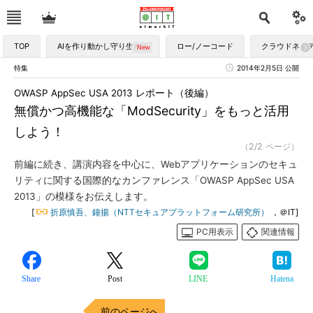
TOP
AIを作り動かし守り生かす
ロー/ノーコード
クラウドネイ
特集
2014年2月5日 公開
OWASP AppSec USA 2013 レポート（後編）
無償かつ高機能な「ModSecurity」をもっと活用
しよう！
（2/2 ページ）
前編に続き、講演内容を中心に、Webアプリケーションのセキュ
リティに関する国際的なカンファレンス「OWASP AppSec USA
2013」の模様をお伝えします。
[
折原慎吾、鐘揚（NTTセキュアプラットフォーム研究所）
，＠IT]
PC用表示
関連情報
Share
Post
LINE
Hatena
前のページへ