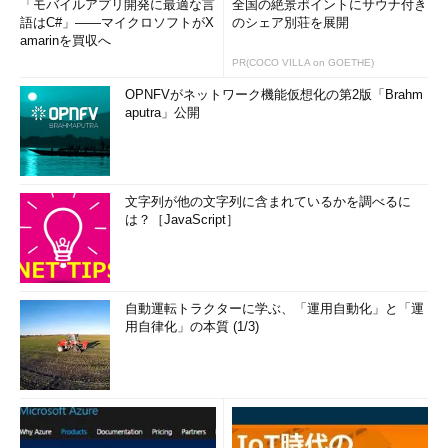
「モバイルアプリ開発に最適な言
全国の絶景ポイントにサウナ付き
語はC#」――マイクロソフトがX
のシェア別荘を展開
amarinを買収へ
PR(COCO VILLA on GOETHE)
OPNFVがネットワーク機能仮想化の第2版「Brahm
aputra」公開
文字列が他の文字列に含まれているかを調べるに
は？［JavaScript］
自動運転トラクターに学ぶ、「運用自動化」と「運
用自律化」の本質 (1/3)