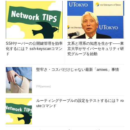
「
AppSec APAC 2014
」は、2014年3月17日から20日に東京
の御茶ノ水ソラシティカンファレンスセンターで開催されます。
OWASPの各種コンテンツは通常は英語ですが、同時通訳付きで
日本語で聞ける機会はAppSec AsiaPac 2014の他にありません。
関係者からは「『OWASPって何？』という初心者の方から、
Webセキュリティのプロまでをカバーした、充実した内容で開催
されます！」とうかがっています。
SSHサーバーの公開鍵管理を効率
文系と理系の知恵を生かす――東
化するには？ ssh-keyscanコマン
京大学がサイバーセキュリティ研
ド
究グループを始動
堅牢さ・コスパだけじゃない最新「arrows」事情
PR(arrows)
ルーティングテーブルの設定をテストするには？ ro
またとないこの機会をきっかけに、Webセキュリティの世界に
uteコマンド
足を踏み入れてみては（あるいはもっと深く深くはまってみて
は）いかがでしょうか。