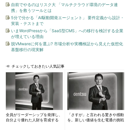
ットワーク越しに制御し、機器の動作状況を人が理解しやすく提
自前でやるのはリスク大 「マルチクラウド環境のデータ連
示するシステムです。
携」を救うツールとは
5分で分かる「AI駆動開発エージェント」 要件定義から設計・
この講演ではSCADAに存在する脆弱性を分析した結果が報告
実装・テストまで
されました。
いまWordPressから「SaaS型CMS」への移行を検討する企業
が増えている理由
物理センサー部、アナログデジタル変換部、通信部、表示部の
脱VMwareに何を選ぶ? 市場分析や実機検証から見えた仮想化
4つに大きく分類して分析した結果、22％の脆弱性は「通信
基盤移行の現実解
部」、そして66％もの脆弱性が「表示部」に存在するとのことで
した。
チェックしておきたい人気記事
これまでは隔離された環境やベンダー固有の仕様、プロトコル
であることが障壁となって攻撃を受けにくかった産業制御システ
ムですが、今や、他のオープンなシステムと同様にセキュリティ
に関する意識を常に高く持つ必要があるといえます。
OWASP Hackademic: a pricatical environment for teaching
application security
全員がリーダーシップを発揮し、
「さすが」と言われる驚きや感動
自分より優れた人財を育成する
を。新しい価値を生む電通の挑戦
「
Hackademic
」とは、脆弱性を探し、攻撃演習を行えるeラ