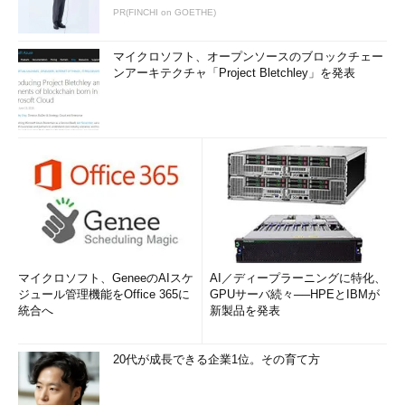
PR(FINCHI on GOETHE)
マイクロソフト、オープンソースのブロックチェー
ンアーキテクチャ「Project Bletchley」を発表
マイクロソフト、GeneeのAIスケ
AI／ディープラーニングに特化、
ジュール管理機能をOffice 365に
GPUサーバ続々──HPEとIBMが
統合へ
新製品を発表
20代が成長できる企業1位。その育て方