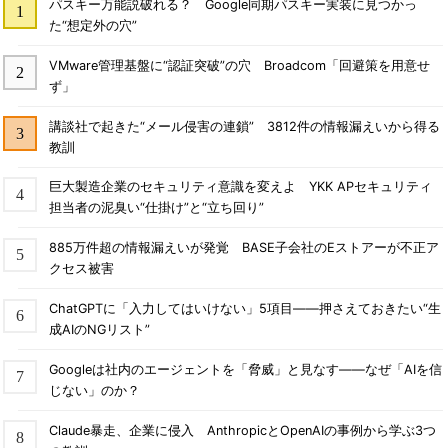
パスキー万能説破れる？ Google同期パスキー実装に見つかっ
た“想定外の穴”
VMware管理基盤に“認証突破”の穴 Broadcom「回避策を用意せ
ず」
講談社で起きた“メール侵害の連鎖” 3812件の情報漏えいから得る
教訓
巨大製造企業のセキュリティ意識を変えよ YKK APセキュリティ
担当者の泥臭い“仕掛け”と“立ち回り”
885万件超の情報漏えいが発覚 BASE子会社のEストアーが不正ア
クセス被害
ChatGPTに「入力してはいけない」5項目――押さえておきたい“生
成AIのNGリスト”
Googleは社内のエージェントを「脅威」と見なす――なぜ「AIを信
じない」のか？
Claude暴走、企業に侵入 AnthropicとOpenAIの事例から学ぶ3つ