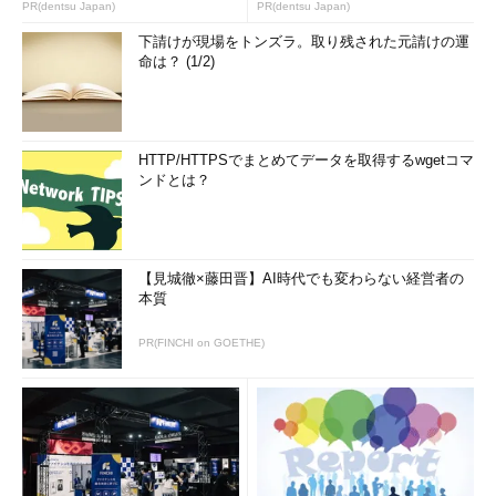
ーニングシステムの1つで、大学における情報セキュリティの講
PR(dentsu Japan)
PR(dentsu Japan)
義でも利用されています。受講生は講師が用意した課題を解くこ
下請けが現場をトンズラ。取り残された元請けの運
とで、効果的な防御のために、攻撃手法についての理解を深める
命は？ (1/2)
ことができます。
例えば、講師はSQLインジェクションの脆弱性があるWebアプ
リケーションを作成し、生徒はその脆弱性を悪用して攻撃を行
HTTP/HTTPSでまとめてデータを取得するwgetコマ
い、データベースから解答となる情報を取得できれば課題をクリ
ンドとは？
アしたことになります。昨今、日本でもセキュリティ人材の技術
不足が指摘される中、実践的な攻撃手法を迅速に学ぶ観点で有効
な方法であると思います。
【見城徹×藤田晋】AI時代でも変わらない経営者の
本質
また、このシステムの興味深いところは、生徒が課題に取り組
む上で発生するイベントを記録し、統計情報を表示できるところ
PR(FINCHI on GOETHE)
です。例えば、正答までの回数が多すぎる場合は「総当たりで回
答にありつけただけだ」と分かりますし、逆に課題ページへのア
クセスが極端に少ないのに回答できている場合は、「誰かから答
えを聞いたのではないか」ということが推測できるようになって
います。