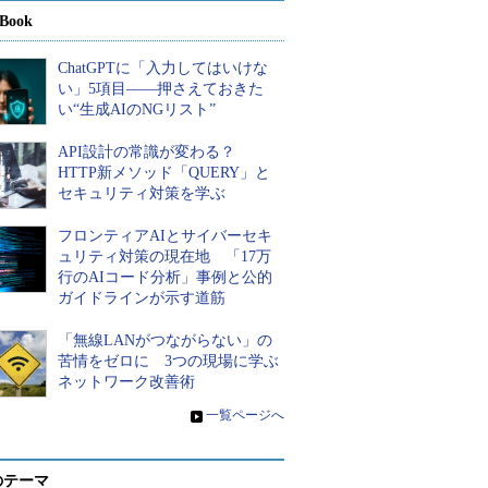
Book
ChatGPTに「入力してはいけな
い」5項目――押さえておきた
い“生成AIのNGリスト”
API設計の常識が変わる？
HTTP新メソッド「QUERY」と
セキュリティ対策を学ぶ
フロンティアAIとサイバーセキ
ュリティ対策の現在地 「17万
行のAIコード分析」事例と公的
ガイドラインが示す道筋
「無線LANがつながらない」の
苦情をゼロに 3つの現場に学ぶ
ネットワーク改善術
»
一覧ページへ
のテーマ