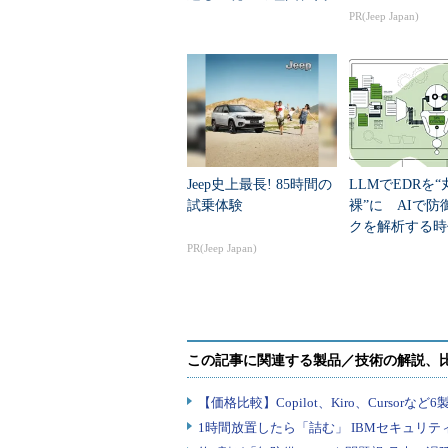
替案は？ 有志が勉強
PR(Jeep Japan)
WAFとしての基本的な機能について
会
ととして、ここでは、比較的新しい
と思います。
Real-time Application Pr
この機能は、サーバーへのリクエ
Jeep史上最長! 85時間の
LLMでEDRを“
通常パラメーターが取るべき値と異
試乗体験
裸”に AIで防
クを解析する時
例えば、以下のようなパラメーター
まる
PR(Jeep Japan)
します。
http
:
//localhost/index.php?id=0001
Real-time Application P
ます。ここでは例として、以下のよ
す。