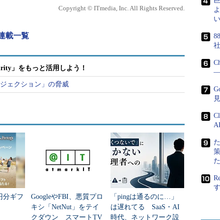
われました。まず、講師が典型的なWebアプリケー
Copyright © ITmedia, Inc. All Rights Reserved.
よ
odSecurityを使い、解説した攻撃をどう検知する
い
ンズオンではOWASPが開発した脆弱なアプリケーシ
ト 連載一覧
8
、「
OWASP Broken Web Applications
」を利用しまし
C
urity」をもっと活用しよう！
―
cation Defender's Cookbook: Battling Hackers and
ンジェクション」の脅威
トラストウェイブのライアン・バーネット氏で、トレ
G
ました。
C
ープンソースとして開発されてきており、ユーザーからの
A
やすいこともあって、WAF製品の中でも機能が充実
償であるため、セキュリティ対策にコストを掛けに
しやすいといえます。
R
と、また、高機能であるが故に攻撃を検知するルー
万円分ギフ
GoogleやFBI、悪質プロ
「pingは通るのに…」
を要することから、特に国内のユーザーにとっては
キシ「NetNut」をテイ
は遅れてる SaaS・AI
す。
クダウン スマートTV
時代、ネットワーク設