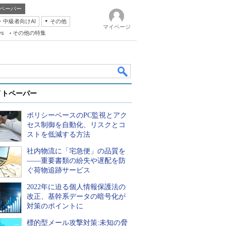
ペーパー
・中級者向けAI
その他
マイページ
ws
その他の特集
イトペーパー
ポリシーベースのPC監視とアク
セス制御を自動化、リスクとコ
ストを低減する方法
社内物流に「宅急便」の品質を
k
――重要書類の紛失や遅配を防
ぐ荷物追跡サービス
2022年に迫る個人情報保護法の
改正、基幹系データの暗号化が
対策のポイントに
標的型メール攻撃対策:未知の脅