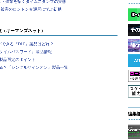
較（キーマンズネット）
ができる『DLP』製品はどれ？
idの正常な文字列長は4であること」を学習します。この
タイムパスワード』製品情報
して
製品選定のポイント
る？『シングルサインオン』製品一覧
pt>alert(1);</script>
文字列の長さが26であるため、異常として検知し、以
 TX
:
ARGS
:
id_max_length_violation
.
[
msg 
"Invalid 
編集
ormal Range"
]
[
data 
"Normal Maximum Length for 
Length: 26"
]
[
tag 
"POLICY/PARAMETER_VIOLATION"
]
[
uri 