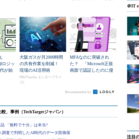
など200万台超をボット
計・運用で泣かないた
＠IT e
は、IPAの「
WAF読本
」などを参照していただくこ
化
めの“前提”知識
機能として3つの機能をピックアップして紹介したい
ofilingを利用したアノマリ検知
ストに含まれるパラメーターの値を学習しておき、
丸
大阪ガスが月2000時間
MFAなのに突破され
なる値が来た場合、アラートを上げる機能です。
御ロジッ
の共有作業を削減！
た？ 「Microsoft正規
代が始
現場のAI活用術
画面で認証したのに侵
「id」を受け取るWebアプリケーションがあったと
害された」理由
PR(ITmedia エンタープライ
ズ)
Recommended by
rofilingでは、まず通常のアクセスパターンを学習する必要があり
うなアクセスを通常のものとして学習させたとしま
注目