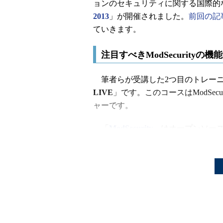
ョンのセキュリティに関する国際的
2013
」が開催されました。
前回の記
ていきます。
注目すべきModSecurityの機
筆者らが受講した2つ目のトレー
LIVE
」です。このコースはModSe
ャーです。
「
ModSecurity
」はオープンソースで開発
1つです。2002年に最初のバージョ
（Turstwave）のスパイダーラボ（S
ModSecurityでは、攻撃を検
「Core Rule Set」（CRS）
と呼ばれて
います。