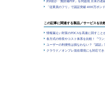
http
:
//localhost/index.php?id=0001
http
:
//localhost/index.php?id=0002
http
:
//localhost/index.php?id=0003
……
この記事に関連する製品／サービスを比
情報漏えい対策のPDCAを高速に回すこと
これにより、ModSecurityは「
各方式の特長やコスト体系を比較！『ワン
状態で、このアプリケーションに対
ユーザーの利便性は損なわない？『認証』
クラウド／オンプレ混在環境にも対応でき
http
:
//localhost/index.php?id=<scri
というアクセスをすると、idに入る
下のようなログを出力します。
ModSecurity
:
Warning
.
Match
“.*”
 at
Parameter Length ? Value is Above N
Parameter (ARGS:id): 4 and Current 
"/index.php"
]