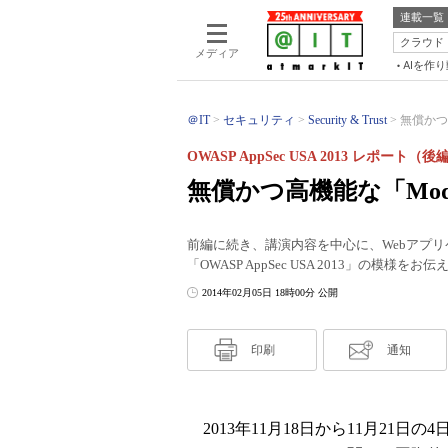
連載一覧
クラウド
メディア
AIを作
＠IT
セキュリティ
Security & Trust
無償かつ高
OWASP AppSec USA 2013 レポート（後
無償かつ高機能な「Mod
前編に続き、講演内容を中心に、Webアプ
「OWASP AppSec USA 2013」の模様をお
2014年02月05日 18時00分 公開
印刷
通知
2013年11月18日から11月21日