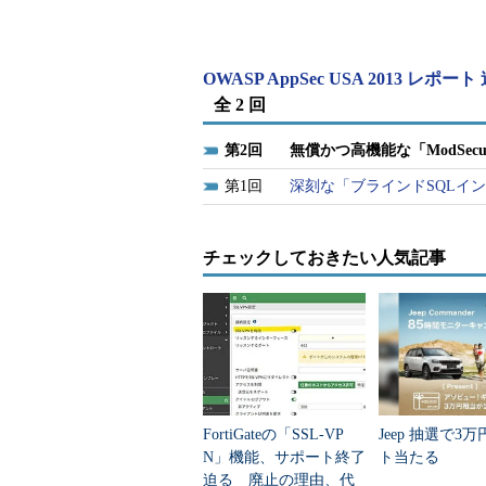
トレーニングはハンズオン形式で行
ションへの攻撃手法を解説し、その後M
かについての演習を行いました。ハ
OWASP AppSec USA 2013 レポー
ョンをインストールした仮想マシン
全 2 回
た。
2
無償かつ高機能な「ModSec
講師は2012年に出版された「
Appli
1
深刻な「ブラインドSQLイ
Protecting Users
」の著者でもある、
ーニングもこの本に沿って進められ
チェックしておきたい人気記事
ModSecurityは前述の通りオ
フィードバックが直接開発者に届き
している部類に入ります。また、無
くい中小企業や個人にとっては導入
しかし、日本語の文献が少ないこ
FortiGateの「SSL-VP
Jeep 抽選で3
ルが複雑でメンテナンスにはスキル
N」機能、サポート終了
ト当たる
導入のハードルが高いように思えま
迫る 廃止の理由、代