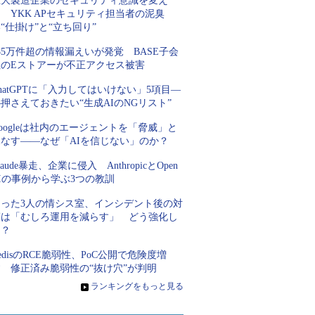
巨大製造企業のセキュリティ意識を変え
 YKK APセキュリティ担当者の泥臭
“仕掛け”と“立ち回り”
85万件超の情報漏えいが発覚 BASE子会
社のEストアーが不正アクセス被害
hatGPTに「入力してはいけない」5項目―
押さえておきたい“生成AIのNGリスト”
oogleは社内のエージェントを「脅威」と
見なす――なぜ「AIを信じない」のか？
laude暴走、企業に侵入 AnthropicとOpen
Iの事例から学ぶ3つの教訓
たった3人の情シス室、インシデント後の対
策は「むしろ運用を減らす」 どう強化し
た？
edisのRCE脆弱性、PoC公開で危険度増
す 修正済み脆弱性の“抜け穴”が判明
»
ランキングをもっと見る