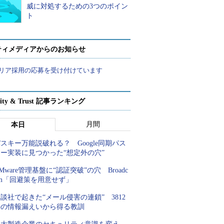
威に対処するための3つのポイン
ト
ティメディアからのお知らせ
リア採用の応募を受け付けています
rity & Trust 記事ランキング
月間
本日
スキー万能説破れる？ Google同期パス
キー実装に見つかった“想定外の穴”
Mware管理基盤に“認証突破”の穴 Broadc
om「回避策を用意せず」
談社で起きた“メール侵害の連鎖” 3812
件の情報漏えいから得る教訓