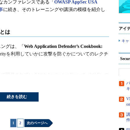
なカンファレンスである「
OWASP AppSec USA
事
に続き、そのトレーニングや講演の模様を紹介し
アイ
能とは
キャ
ニングは、「
Web Application Defender’s Cookbook:
curityを利用していかに攻撃を防ぐかについてのレクチ
Secu
されているWeb Application Firewall（WAF）の
ンがリリースされ、2011年より、トラストウェイブ
パ
piderLabs）が開発を行っています。
続きを読む
V
知するための基本的なルールセットが準備されており、
います。現在はOWASPがCRSをメンテナンスして
講
1
|
2
次のページへ