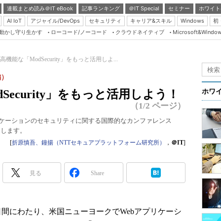
連載まとめ読み＠IT eBook
記事ランキング
＠IT Special
セミナー
ホワイト
AI IoT
アジャイル/DevOps
セキュリティ
キャリア&スキル
Windows
初
り動かし守り生かす
ローコード/ノーコード
クラウドネイティブ
Microsoft&Windo
Server & Storage
HTML5 + UX
機能な「ModSecurity」をもっと活用しよ...
Smart & Social
編）
Coding Edge
Security」をもっと活用しよう！
ホワ
Java Agile
（1/2 ページ）
Database Expert
リケーションのセキュリティに関する国際的なカンファレンス
伝えします。
Linux ＆ OSS
[
折原慎吾、鐘揚（NTTセキュアプラットフォーム研究所）
，
＠IT
]
Master of IP Networ
Security & Trust
見る
Share
Test & Tools
Insider.NET
の4日間にわたり、米国ニューヨークでWebアプリケーシ
ブログ