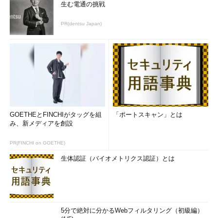
生む電通の挑戦
た。斉藤氏が携わるコミュニティサイト
は子どもの利用も多く、ログイン時の認
PR(dentsu Japan)
証を強化する方法で悩んでおり「ぜひ
OWASP Kansaiで相談したい」と手を上
げたという。「Webサービスを運営し、
守る側の責任として何かを考えなくては
ならない状況だ」（斉藤氏）。
OWASP Kansai Chapter Lead
er 斉藤太一氏（撮影：まっち
現在、CAPTCHAやSMS認証などが利
ゃだいふく氏）
用されているが、SMS認証は子どもた
GOETHEとFINCHIがタッグを組
「ポートスキャン」とは
ちが携帯電話を持っているとは限らないため利用できない。アメ
み、新メディアを創設
リカでは13歳以下の子どもの個人情報を集めてはならないという
COPPA（Children's Online Privacy Protection Act）が制定され
PR(FINCHI on GOETHE)
ており、決め手となる方法がない状態だという。
生体認証（バイオメトリクス認証）とは
斉藤氏は、生年月日を入力させるという第2認証を用意するだ
けでも十分では、という
徳丸浩氏
のブログもとても参考になった
と述べる。しかし斉藤氏が管理しているコミュニティサイトでも
不正ログインが発生しており、「攻撃者は利用者の生年月日を持
5分で絶対に分かるWebフィルタリング（初級編）
ってしまっている。いい解決策が見つからないので、ぜひ意見が