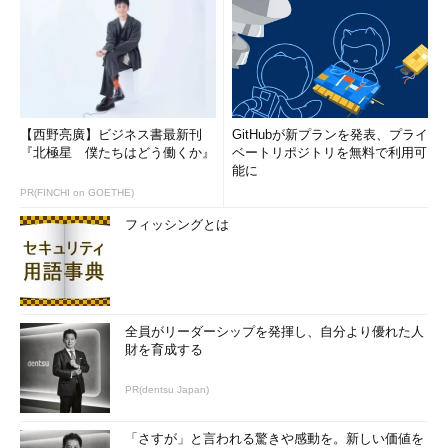
り、読み仮名や入社日など、日本が持つ特有の要素に対応しきれ
ていない」（浅賀氏）。これについては現在OpenIDファウンデ
ーション・ジャパンにて拡張スキーマを定義し、ガイドラインを
公開、企業向けに標準化を進めているという。
【西野亮廣】ビジネス書最新刊
GitHubが新プランを発表、プライ
『北極星 僕たちはどう働くか』
ベートリポジトリを無料で利用可
能に
PR(FINCHI on GOETHE)
フィッシングとは
サイボウズ システムコンサルティング本部 関西SCグループ
全員がリーダーシップを発揮し、自分より優れた人
マネージャー 浅賀功次氏（撮影：まっちゃだいふく氏）
財を育成する
子どもたちにも使える強力な認証って存在するの？
PR(dentsu Japan)
2つ目のセッションはOWASP Kansai
「さすが」と言われる驚きや感動を。新しい価値を
Chapter Leaderの斉藤太一氏が担当し