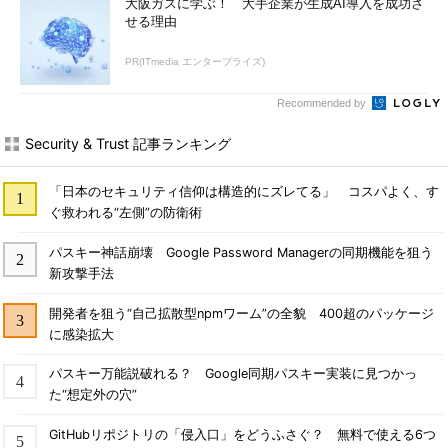
大阪ガスに学ぶ！ 大手企業が生成AI導入を成功さ
せる理由
PR(ITmedia エンタープライズ)
Recommended by
Security & Trust 記事ランキング
「日本のセキュリティ信仰は構造的にズレてる」 コスパよく、す
ぐ救われる“左側”の防衛術
パスキー神話崩壊 Google Password Managerの同期機能を狙う
新攻撃手法
開発者を狙う“自己拡散型npmワーム”の全貌 400超のパッケージ
に感染拡大
パスキー万能説破れる？ Google同期パスキー実装に見つかっ
た“想定外の穴”
GitHubリポジトリの「侵入口」をどうふさぐ？ 無料で使える6つ