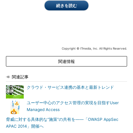
OWASP Kansai発足記念の勉強会では、ID、パスワードに関連
続きを読む
するセッションが2つ開催された。
最初のセッションはID連携をテーマとし、社内の認証システム
とクラウドサービスを連携する手法について、サイボウズ シス
テムコンサルティング本部 関西SCグループマネージャーの浅賀
功次氏が解説を行った。
Copyright © ITmedia, Inc. All Rights Reserved.
シングルサインオンをオンプレミスの環境で行う場合は、
Active DirectoryやCookieを利用したサインオンが主流だ。クラ
関連情報
ウドサービスでも同じようにシングルサインオンを行う仕組みが
いくつかあり、社内の認証システムが外部にパスワードを流れな
関連記事
いように実装が行える。サイボウズのサービスでは、SAML 2.0
を利用した認証を行っている。
クラウド・サービス連携の基本と最新トレンド
ID連携を行うと、仕組み上クラウドサービスにパスワードを預
ユーザー中心のアクセス管理の実現を目指すUser
ける必要がなく、パスワード漏えいが防止できること、多要素認
Managed Access
証など、パスワードポリシーを社内認証システム側で設定できる
脅威に対する具体的な“施策”の共有を――「OWASP AppSec
ためクラウドサービス側の仕様に左右されないことなどがメリッ
APAC 2014」開催へ
トとして挙げられる。