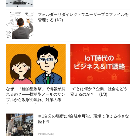
フォルダーリダイレクトでユーザープロファイルを
管理する (1/2)
なぜ、「標的型攻撃」で情報が漏
IoTとは何か？企業、社会をどう
れるの？――標的型メールのサン
変えるのか？ (1/3)
プルから攻撃の流れ、対策の考え
方まで、もう一度分かりやすく
解...
車1台分の場所に4台駐車可能。現場で使える小さな
軽トラ
PR(BLAZE)