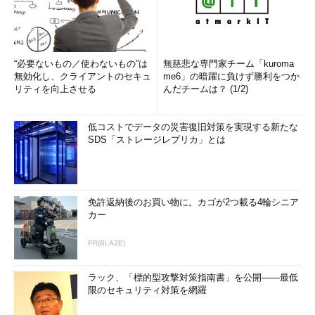
“必要ないもの／使わないもの”は
無慈悲な専門家チーム「kuroma
無効化し、クライアントのセキュ
me6」の暗躍に負けず勝利をつか
リティを向上させる
んだチームは？ (1/2)
低コストでデータの災害復旧対策を実現する新たな
SDS「ストレージレプリカ」とは
免許返納後のお買い物に。カゴが2つ載る4輪シニア
カー
PR(BLAZE)
ラック、「標的型攻撃対策指南書」を公開――最低
限のセキュリティ対策を網羅