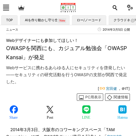
TOP
AIを作り動かし守り生かす
ロー/ノーコード
クラウドネイ
ニュース
2014年3月5日 公開
Webデザイナーにも参加してほしい！
OWASPを関西にも、カジュアル勉強会「OWASP
Kansai」が発足
Webサービスに携わるあらゆる人にセキュリティを啓発したい
――セキュリティの研究活動を行うOWASPの支部が関西で発足
した。
[
宮田健
，＠IT]
PC用表示
関連情報
Share
Post
LINE
Hatena
2014年3月3日、大阪市のコワーキングスペース「TAM