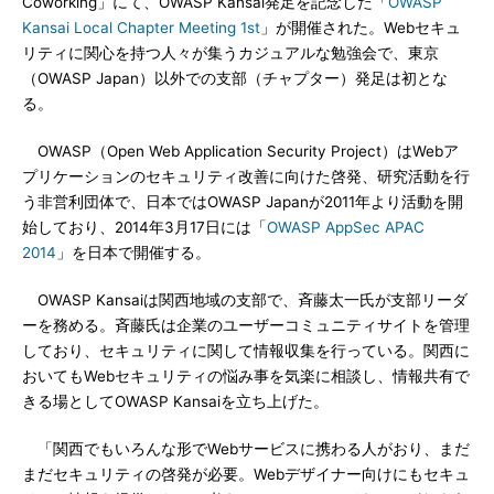
Coworking」にて、OWASP Kansai発足を記念した「
OWASP
Kansai Local Chapter Meeting 1st
」が開催された。Webセキュ
リティに関心を持つ人々が集うカジュアルな勉強会で、東京
（OWASP Japan）以外での支部（チャプター）発足は初とな
る。
OWASP（Open Web Application Security Project）はWebア
プリケーションのセキュリティ改善に向けた啓発、研究活動を行
う非営利団体で、日本ではOWASP Japanが2011年より活動を開
始しており、2014年3月17日には「
OWASP AppSec APAC
2014
」を日本で開催する。
OWASP Kansaiは関西地域の支部で、斉藤太一氏が支部リーダ
ーを務める。斉藤氏は企業のユーザーコミュニティサイトを管理
しており、セキュリティに関して情報収集を行っている。関西に
おいてもWebセキュリティの悩み事を気楽に相談し、情報共有で
きる場としてOWASP Kansaiを立ち上げた。
「関西でもいろんな形でWebサービスに携わる人がおり、まだ
まだセキュリティの啓発が必要。Webデザイナー向けにもセキュ