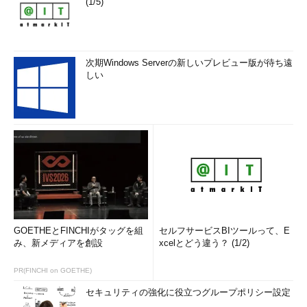
(1/5)
欲しい」と述べた。
次期Windows Serverの新しいプレビュー版が待ち遠
しい
GOETHEとFINCHIがタッグを組
セルフサービスBIツールって、E
み、新メディアを創設
xcelとどう違う？ (1/2)
PR(FINCHI on GOETHE)
セキュリティの強化に役立つグループポリシー設定