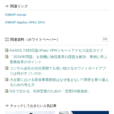
関連リンク
だが一方で、認証システムが止まってしまうとすべてのサービ
スにログインできなくなる、部門ごとに利用するWebサービスが
OWASP Kansai
異なるため、部署単位での導入になりがちでコストメリットが出
OWASP AppSec APAC 2014
にくいというデメリットもある。ただ、最近は認証機能の提供に
特化した「IDaaS」も登場してきたので、コスト面でのデメリッ
トを避けられるようになっていると浅賀氏は述べた。
関連資料（ホワイトペーパー）
PR
アイデンティティ・プロビジョニングにおける特殊な日本の事情
FortiOS 7.6対応版:IPsec VPNリモートアクセス設定ガイド
浅賀氏は加えてアカウントの登録、変更、削除を連携先システ
「2024年問題」を契機に物流業界の課題を解決、事例に学ぶ
ムに反映させるアイデンティティ・プロビジョニングについても
業務改革のポイント
解説を行った。プロビジョニングにはAPIで連携させる手法があ
コンサル会社が出社再開でも使い続けるホワイトボードアプ
リは何がすごいのか
るが、まだプロトコル、フォーマットが統一されていないのが現
状だという。
大企業における新規事業開発はなぜ進まない? 障壁を乗り越え
るための考え方
アイデンティティ・プロビジョニングについては、APIのスキ
5分で分かる、B2B営業のための「営業DX推進術」
ーマとプロトコルを定義する「SCIM」（System for Cross-
domain Identity Management）がある。しかし、SCIMの仕様策
チェックしておきたい人気記事
定作業は主に海外で進んでいるため、日本においてはいくつかの
課題があるという。「複雑な組織構造、兼務、役職が存在した