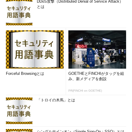
DDoS攻撃（Distributed Denial of Service Attack）
とは
Forceful Browsingとは
GOETHEとFINCHIがタッグを組
み、新メディアを創設
PR(FINCHI on GOETHE)
「トロイの木馬」とは
シングルサインオン（Single Sign-On：SSO）とは