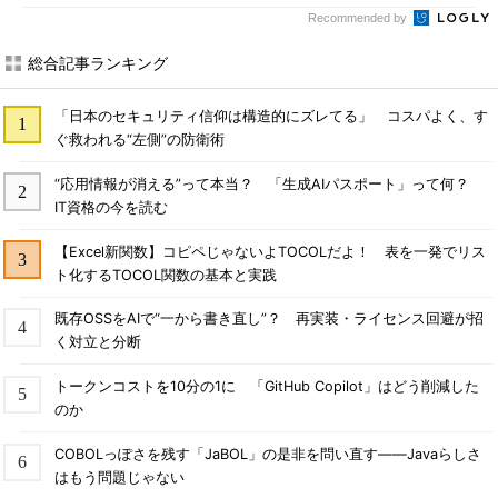
Recommended by
総合記事ランキング
「日本のセキュリティ信仰は構造的にズレてる」 コスパよく、す
ぐ救われる“左側”の防衛術
“応用情報が消える”って本当？ 「生成AIパスポート」って何？
IT資格の今を読む
【Excel新関数】コピペじゃないよTOCOLだよ！ 表を一発でリス
ト化するTOCOL関数の基本と実践
既存OSSをAIで“一から書き直し”？ 再実装・ライセンス回避が招
く対立と分断
トークンコストを10分の1に 「GitHub Copilot」はどう削減した
のか
COBOLっぽさを残す「JaBOL」の是非を問い直す――Javaらしさ
はもう問題じゃない