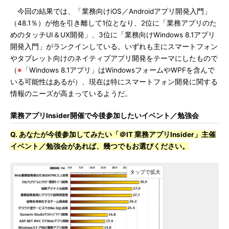
今回の結果では、「業務向けiOS／Androidアプリ開発入門」
（48.1％）が他を引き離して1位となり、2位に「業務アプリのた
めのタッチUI＆UX開発」、3位に「業務向けWindows 8.1アプリ
開発入門」がランクインしている。いずれも主にスマートフォン
やタブレット向けのネイティブアプリ開発をテーマにしたもので
（
※
「Windows 8.1アプリ」はWindowsフォームやWPFを含んで
いる可能性はあるが）、現在は特にスマートフォン開発に関する
情報のニーズが高まっているようだ。
業務アプリInsider開催で今後参加したいイベント／勉強会
Q. あなたが今後参加してみたい「＠IT 業務アプリInsider」主催
イベント／勉強会があれば、幾つでもお選びください。