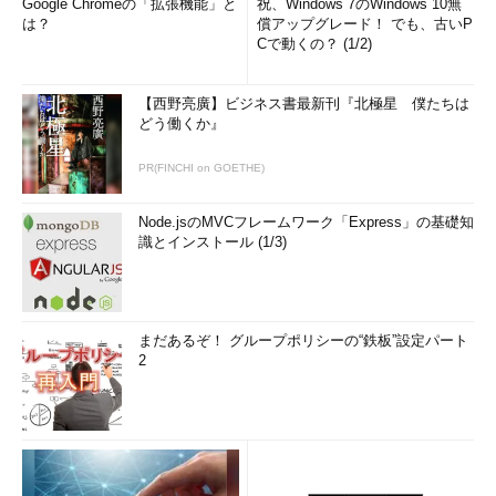
Google Chromeの「拡張機能」と
祝、Windows 7のWindows 10無
は？
償アップグレード！ でも、古いP
Cで動くの？ (1/2)
【西野亮廣】ビジネス書最新刊『北極星 僕たちは
どう働くか』
PR(FINCHI on GOETHE)
Node.jsのMVCフレームワーク「Express」の基礎知
識とインストール (1/3)
まだあるぞ！ グループポリシーの“鉄板”設定パート
2