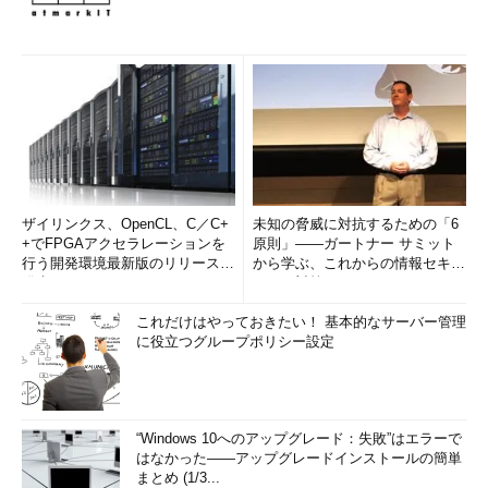
ザイリンクス、OpenCL、C／C+
未知の脅威に対抗するための「6
+でFPGAアクセラレーションを
原則」――ガートナー サミット
行う開発環境最新版のリリースを
から学ぶ、これからの情報セキュ
発表
リティ対策
これだけはやっておきたい！ 基本的なサーバー管理
に役立つグループポリシー設定
“Windows 10へのアップグレード：失敗”はエラーで
はなかった――アップグレードインストールの簡単
まとめ (1/3...