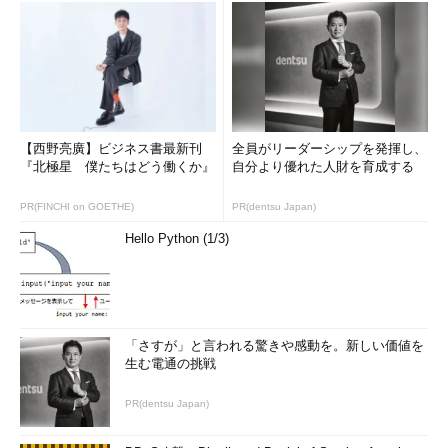
【西野亮廣】ビジネス書最新刊
全員がリーダーシップを発揮し、
『北極星 僕たちはどう働くか』
自分より優れた人財を育成する
PR(FINCHI on GOETHE)
PR(dentsu Japan)
Hello Python (1/3)
「さすが」と言われる驚きや感動を。新しい価値を
生む電通の挑戦
PR(dentsu Japan)