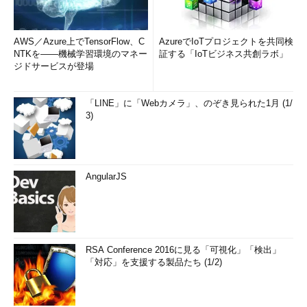
AWS／Azure上でTensorFlow、C
AzureでIoTプロジェクトを共同検
NTKを――機械学習環境のマネー
証する「IoTビジネス共創ラボ」
ジドサービスが登場
「LINE」に「Webカメラ」、のぞき見られた1月 (1/
3)
AngularJS
RSA Conference 2016に見る「可視化」「検出」
「対応」を支援する製品たち (1/2)