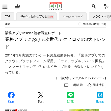
TOP
AIを作り動かし守り生かす
ロー/ノーコード
クラウドネイ
連載
2014年4月21日 公開
業務アプリInsider 読者調査レポート
業務アプリにおける次世代テクノロジの3大トレン
ド
2014年3月実施のアンケート調査結果を紹介。「業務アプリでの
クラウドプラットフォーム採用」「ウェアラブルデバイス開発」
「スマートフォンアプリのネイティブ開発」が3大トレンドとな
っている。
[一色政彦，デジタルアドバンテージ]
PC用表示
関連情報
Share
Post
LINE
Hatena