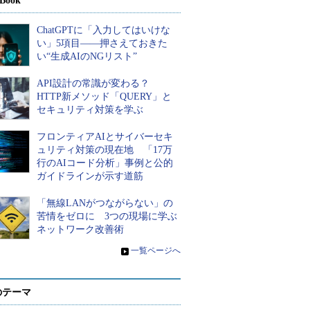
Book
ChatGPTに「入力してはいけな
い」5項目――押さえておきた
い“生成AIのNGリスト”
API設計の常識が変わる？
HTTP新メソッド「QUERY」と
セキュリティ対策を学ぶ
フロンティアAIとサイバーセキ
ュリティ対策の現在地 「17万
行のAIコード分析」事例と公的
ガイドラインが示す道筋
「無線LANがつながらない」の
苦情をゼロに 3つの現場に学ぶ
ネットワーク改善術
»
一覧ページへ
のテーマ