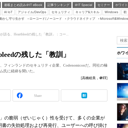
連載まとめ読み＠IT eBook
記事ランキング
＠IT Special
セミナー
ホワイト
AI IoT
アジャイル/DevOps
セキュリティ
キャリア&スキル
Windows
初
り動かし守り生かす
ローコード/ノーコード
クラウドネイティブ
Microsoft&Windo
Server & Storage
HTML5 + UX
語る、Heartbleedの残した「教訓」：コー...
Smart & Social
Coding Edge
bleedの残した「教訓」
ホワ
Java Agile
つが、フィンランドのセキュリティ企業、Codenomiconだ。同社の極
Database Expert
ム氏に経緯を聞いた。
Linux ＆ OSS
[高橋睦美，
＠IT
]
Master of IP Networ
Security & Trust
Share
Test & Tools
Insider.NET
bleed」の脆弱（ぜいじゃく）性を受けて、多くの企業が
ブログ
証明書の失効処理および再発行、ユーザーへの呼び掛け