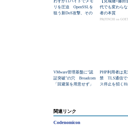
わずか11バイトでメモ
【見城徹×藤田
ため難しく、必要以上におびえる必
リを圧迫 OpenSSLを
代でも変わらな
夫”とは言えない」と述べる。同社
狙う新DoS攻撃、その
者の本質
意外な仕組み
PR(FINCHI on GOE
ンドのナショナルCERTに報告した
リリース前のテストを
見つかってみればHeartbleed
う単純なミスに起因する脆弱性だ。
てではない。
VMware管理基盤に“認
PHP利用者は
例えば2014年2月、アップルのiOS
証突破”の穴 Broadcom
禁 TLS通信
「回避策を用意せず」
ス停止を招くHi
深刻な脆弱性が見つかり、修正され
性を修正
おそらくプログラマーの“コピペミ
こうした事実を踏まえると、「コ
関連リンク
ックをすべき」とキム氏は述べる。
Codenomicon
Heartbleedはたまたま最新の