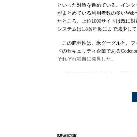
といった対策を進めている。インターネット
がまとめている利用者数の多いWe
たところ、上位1000サイトは既に
システムは1.8％程度にまで減少し
この脆弱性は、米グーグルと、フ
ドのセキュリティ企業であるCodenom
それぞれ独自に発見した。
Codenomiconはもともと、プロト
弱性を検査するファジングツール
「DEFENSICS」などを開発、提供
企業だ。同社の極東事業開発ディレ
チャンギュウ・キム氏によると、Heartb
は、脆弱性検査ツール「Safeguard
Webサーバーを検査していた際に見
という。グーグルとほぼ同時期に発
は偶然とのことだ。
関連記事