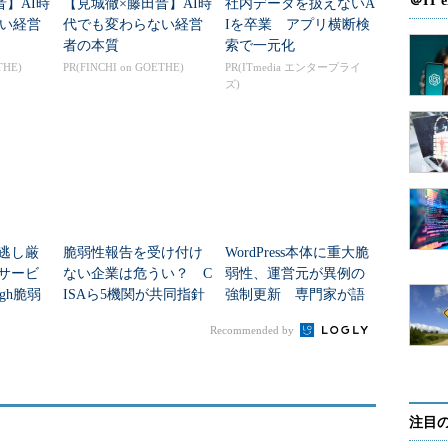
＠IT e
晋】AI時
【見城徹×藤田晋】AI時
社内データを扱えないA
要はないとしながらも、「だからといって“大丈
い経営
代でも変わらない経営
Iを卒業 アプリ横断検
ではこの脆弱性の深刻さを踏まえ、発見後、フィンラ
者の本質
索で一元化
THE)
PR(FINCHI on GOETHE)
PR(ITmedia エンタープライ
。
ズ)
は、メモリコピー処理の実装で境界チェックを怠ったとい
だが、こうした単純ミスによる脆弱性は今回が初め
見逃し厳
脆弱性報告を受け付け
WordPress本体に重大脆
とOS XのSSL／TLSに関して情報漏えいにつながる
でサービ
ない企業は危うい？ C
弱性、運営元が異例の
gh脆弱
ISAら5機関が共同指針
強制更新 専門家が語
た。ソースコードを解析した結果、この脆弱性は、
る“本当の危険”
ス”に起因するものと見られている（
関連記事
）。
Recommended by
ードを書く上で、ミスは当然あるという前提でチェ
注目
バージョンにのみ存在する脆弱性だったが、今回の問題が