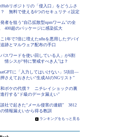
itHubリポジトリの「侵入口」をどうふさ
ぐ？ 無料で使える6つのセキュリティ設定
発者を狙う“自己拡散型npmワーム”の全
 400超のパッケージに感染拡大
こ1年で7倍に増えたn8nを悪用したデバイ
ス追跡とマルウェア配布の手口
「パスワードを使い回している人」が6割
超 情シスが“特に警戒すべき人”は？
hatGPTに「入力してはいけない」5項目―
押さえておきたい“生成AIのNGリスト”
平和ボケの代償？ ニチレイショックの裏
進行する“ド級のデータ漏えい”
談社で起きた“メール侵害の連鎖” 3812
件の情報漏えいから得る教訓
»
ランキングをもっと見る