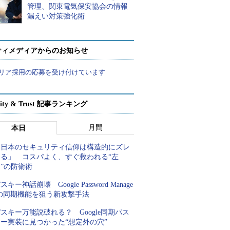
管理、関東電気保安協会の情報
漏えい対策強化術
ティメディアからのお知らせ
リア採用の応募を受け付けています
rity & Trust 記事ランキング
月間
本日
「日本のセキュリティ信仰は構造的にズレ
てる」 コスパよく、すぐ救われる“左
”の防衛術
スキー神話崩壊 Google Password Manage
rの同期機能を狙う新攻撃手法
スキー万能説破れる？ Google同期パス
キー実装に見つかった“想定外の穴”