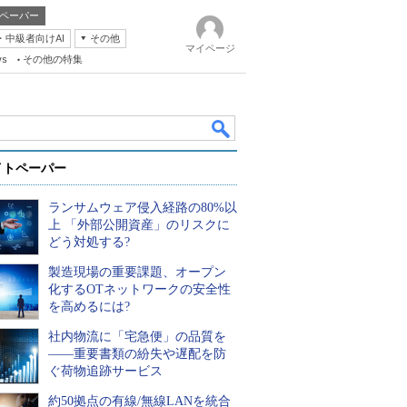
ペーパー
・中級者向けAI
その他
マイページ
ws
その他の特集
イトペーパー
ランサムウェア侵入経路の80%以
上 「外部公開資産」のリスクに
どう対処する?
製造現場の重要課題、オープン
k
化するOTネットワークの安全性
を高めるには?
社内物流に「宅急便」の品質を
――重要書類の紛失や遅配を防
ぐ荷物追跡サービス
約50拠点の有線/無線LANを統合