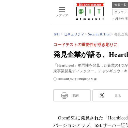
連載一覧
クラウド
メディア
AIを作
＠IT
セキュリティ
Security & Trust
発見企業が
コードテストの重要性が浮き彫りに
発見企業が語る、Heart
「Heartbleed」脆弱性を発見した企業の1
東事業開発ディレクター、チャンギュウ・キ
2014年04月21日 08時00分 公開
印刷
見る
OpenSSLに発見された「Heart
バージョンアップ、SSLサーバー