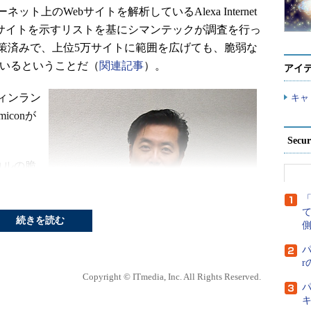
上のWebサイトを解析しているAlexa Internet
bサイトを示すリストを基にシマンテックが調査を行っ
対策済みで、上位5万サイトに範囲を広げても、脆弱な
ているということだ（
関連記事
）。
アイ
ィンラン
キャ
iconが
Secu
コルの脆
している
クター、
続きを読む
側
leed
パ
」で自社
つかった
Copyright © ITmedia, Inc. All Rights Reserved.
パ
見したの