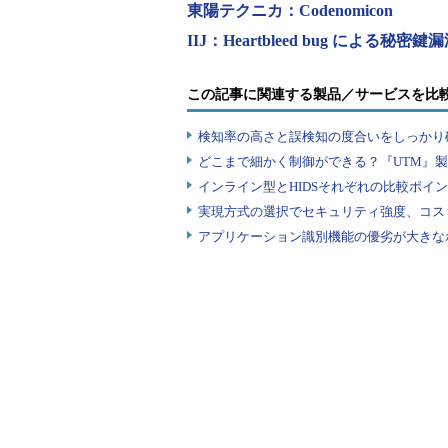
東陽テクニカ：Codenomicon
浮上したからといって、古いバージ
IIJ：Heartbleed bug による
ろ、見つかった脆弱性は氷山の一角
ざまなバージョンに脆弱性が含まれ
この記事に関連する製品／サービスを比
していくべきという。
検知率の高さと誤検知の度合いをしっかり確
それも「コードが短いうちは開発
どこまで細かく制御ができる？『UTM』
が、何千行、何万行と長くなってく
インライン型とHIDSそれぞれの比較ポイ
ある。自動化できるところは自動化
実現方式の選択でセキュリティ強度、コス
アプリケーション識別機能の優劣が大きな
しばしば言われることだが、サー
脆弱性に対応するよりも、開発段階
が、コストを低く抑えることができ
するよりも、設計段階からセキュリ
さらにこのとき、既知の脆弱性は
弱性にも備えるべきとキム氏は言う
機器は、想定外の事態に直面すると
置かれるという前提でチェックしな