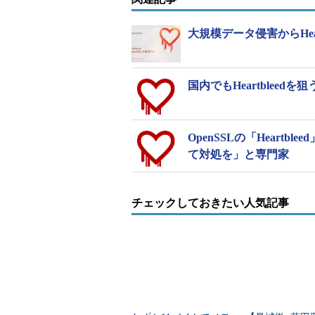
HeartbleedはOpenSSLのバージョン
大規模データ侵害からHea
／1.0.2系に存在する。Heartbeat拡
問題があり、通信相手からメモリ上
国内でもHeartbleed
は、SSL通信用の秘密鍵やセッシ
この脆弱性について検証した「Cloudf
やタイミングによって、メモリ上の情
OpenSSLの「Heart
て対処を」と専門家
試行を繰り返す必要があったという
一方で、
IIJ-SECT（IIJ group Sec
チェックしておきたい人気記事
暗号研究の成果によって、秘密鍵を奪
ーマット）のデータ全てを取得する
できたと考えることができる」とい
に、何度もアクセスを繰り返して力
片情報から秘密鍵が復元されてしま
Codenomiconのキム氏も、重