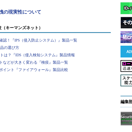
ョンを使い続けるべきなどとは全く言えない。むし
秘密鍵漏洩の現実性について
であり、今後もさまざまなアプリケーションのさま
ている可能性があるという前提に立ち、検査を実施
較（キーマンズネット）
認！『IPS（侵入防止システム）』製品一覧
者全員でレビューしても大きな問題はないだろう
製品の選び方
れば、ツールを使って外からテストしていく必要が
ントは？『IDS（侵入検知システム』製品情報
していくべきだ」（キム氏）。
トなどが大きく変わる『検疫』製品一覧
ポイント『ファイアウォール』製品比較
ビスにせよソフトウェア製品にせよ、リリース後に
からセキュリティを考慮し、チェックしていく方
る。それも、出荷直前のぎりぎりの段階でチェック
ティを考慮することで、漏れなく検査できる。
編集
もちろん、多数のテストケースを実施して未知の脆
。「ネットワークに接続されるアプリケーションや
考えるべき。想定外のこと、想定しなかった環境に
いといけない」（キム氏）。