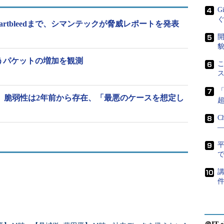
G
1.0.1
rtbleedまで、シマンテックが脅威レポートを発表
Codenomicon 極東事業開発ディレクター チャンギュウ・
キム氏
張の実装に
開
貌
の情報を盗み見られてしまう。タイミングによって
を狙うパケットの増加を観測
ョン情報などが漏えいする恐れがある。
こ
lare Challenge」の報告によれば、システムの状態
報を抜き取るまで10万回、あるいは250万回という
bleed」脆弱性は2年前から存在、「最悪のケースを想定し
。
C
―
urity Coordination Team）のブログ
によれば、これまでの
取するには「PKCS#1形式（RSA標準の暗号鍵フォ
で
必要はなく、その一部の情報からでも秘密鍵が奪取
う。つまり、秘密鍵ファイル全体を復元するため
講
ずくで奪わなくても、「もっと少ない試行回数で断
う可能性がある」（同社ブログ）ということだ。
要な情報を盗み出すには多くのアクセスを試す必要がある