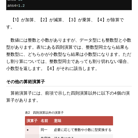
ans4
=
1.2
【1】が加算、【2】が減算、【3】が乗算、【4】が除算で
す。
数値には整数と小数がありますが、データ型にも整数型と小数
型があります。表1にある四則演算では、整数型同士なら結果も
整数型に、どちらかが小数型なら結果は小数型になります。ただ
し割り算については、整数型同士であっても割り切れない場合、
小数型を返します。【4】がそれに該当します。
その他の算術演算子
算術演算子には、前項で示した四則演算以外に以下の4個の演
算子があります。
表2 四則演算以外の演算子
演算子
名前
意味
+
同一
必要に応じて整数や小数に型変換する