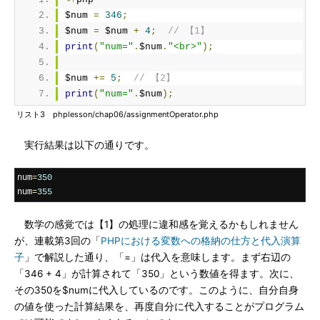
$num 
=
346
;
$num 
=
 $num 
+
4
;
// 【1】
print
(
"num="
.
$num
.
"<br>"
);
$num 
+=
5
;
// 【2】
print
(
"num="
.
$num
);
リスト3 phplesson/chap06/assignmentOperator.php
実行結果は以下の通りです。
num
=
350
num
=
355
数学の感覚では【1】の処理に違和感を覚えるかもしれません
が、連載第3回の「
PHPにおける変数への格納の仕方と代入演算
子
」で解説した通り、「=」は代入を意味します。まず右辺の
「346 + 4」が計算されて「350」という数値を得ます。次に、
その350を$numに代入しているのです。このように、自分自身
の値を使った計算結果を、再度自分に代入することがプログラム