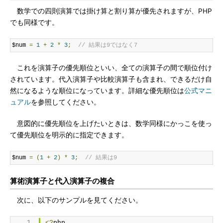
数学での四則演算では掛け算と割り算が優先されますが、PHP
でも同様です。
$num 
=
1
+
2
*
3
;
// 結果は9ではなく7
これを演算子の優先順位といい、全ての演算子の間で順位付け
されています。代入演算子や比較演算子も含まれ、できるだけ自
然になるような順位になっています。詳細な優先順位は
公式マニ
ュアル
を参照してください。
意図的に優先順位を上げたいときは、数学同様にかっこを使っ
て優先順位を明示的に指定できます。
$num 
=
(
1
+
2
)
*
3
;
// 結果は9
算術演算子と代入演算子の複合
次に、以下のサンプルを見てください。
<?
php