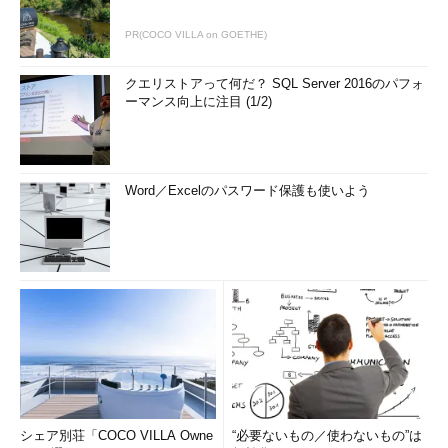
PR(COCO VILLA on GOETHE)
クエリストアって何だ？ SQL Server 2016のパフォ
ーマンス向上に注目 (1/2)
Word／Excelのパスワード保護も使いよう
シェア別荘「COCO VILLA Owne
“必要ないもの／使わないもの”は