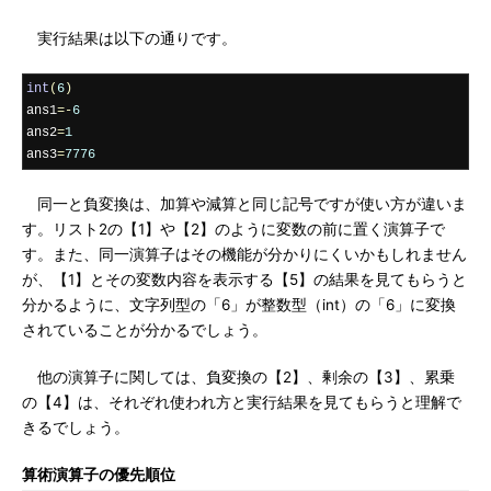
実行結果は以下の通りです。
int
(
6
)
ans1
=-
6
ans2
=
1
ans3
=
7776
同一と負変換は、加算や減算と同じ記号ですが使い方が違いま
す。リスト2の【1】や【2】のように変数の前に置く演算子で
す。また、同一演算子はその機能が分かりにくいかもしれません
が、【1】とその変数内容を表示する【5】の結果を見てもらうと
分かるように、文字列型の「6」が整数型（int）の「6」に変換
されていることが分かるでしょう。
他の演算子に関しては、負変換の【2】、剰余の【3】、累乗
の【4】は、それぞれ使われ方と実行結果を見てもらうと理解で
きるでしょう。
算術演算子の優先順位