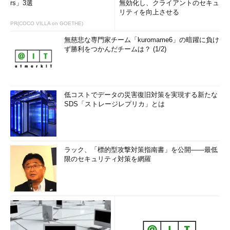
rs」3選
無効化し、クライアントのセキュ
リティを向上させる
PR(COCO VILLA on GOETHE)
無慈悲な専門家チーム「kuromame6」の暗躍に負け
ず勝利をつかんだチームは？ (1/2)
低コストでデータの災害復旧対策を実現する新たな
SDS「ストレージレプリカ」とは
ラック、「標的型攻撃対策指南書」を公開――最低
限のセキュリティ対策を網羅