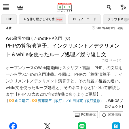
TOP
AIを作り動かし守り生かす
ロー/ノーコード
クラウドネイ
連載
2017年6月12日 公開
Web業界で働くためのPHP入門（6）
PHPの算術演算子、インクリメント／デクリメン
ト＆whileを使ったループ処理／繰り返し文
（1/2 ページ）
オープンソースのWeb開発向けスクリプト言語「PHP」の文法を
一から学ぶための入門連載。今回は、PHPの「算術演算子」、イ
ンクリメント／デクリメント演算子と、その前置／後置の違い、
while文を使ったループ処理と、そのネストなどについて解説し
ます【PHP 7.1含め2017年の情報に合うように更新】。
[
山口晴広
,
齊藤新三（改訂）／山田祥寛（改訂監修）
，WINGSプ
ロジェクト]
PC用表示
関連情報