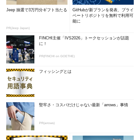
Jeep 抽選で3万円分ギフト当たる
GitHubが新プランを発表、プライ
ベートリポジトリを無料で利用可
能に
PR(Jeep Japan)
FINCHI主催「IVS2026」トークセッションが話題
に！
PR(FINCHI on GOETHE)
フィッシングとは
堅牢さ・コスパだけじゃない最新「arrows」事情
PR(arrows)