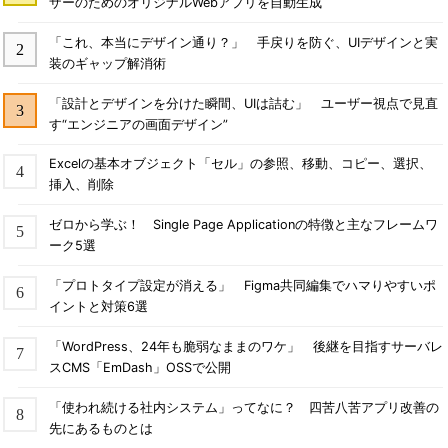
ザーのためのオリジナルWebアプリを自動生成
「これ、本当にデザイン通り？」 手戻りを防ぐ、UIデザインと実
装のギャップ解消術
「設計とデザインを分けた瞬間、UIは詰む」 ユーザー視点で見直
す“エンジニアの画面デザイン”
Excelの基本オブジェクト「セル」の参照、移動、コピー、選択、
挿入、削除
ゼロから学ぶ！ Single Page Applicationの特徴と主なフレームワ
ーク5選
「プロトタイプ設定が消える」 Figma共同編集でハマりやすいポ
イントと対策6選
「WordPress、24年も脆弱なままのワケ」 後継を目指すサーバレ
スCMS「EmDash」OSSで公開
「使われ続ける社内システム」ってなに？ 四苦八苦アプリ改善の
先にあるものとは