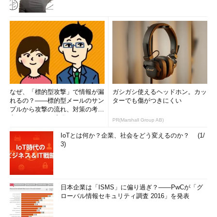
なぜ、「標的型攻撃」で情報が漏
ガシガシ使えるヘッドホン。カッ
れるの？――標的型メールのサン
ターでも傷がつきにくい
プルから攻撃の流れ、対策の考え
方まで、もう一度分かりやすく
PR(Marshall Group AB)
解...
IoTとは何か？企業、社会をどう変えるのか？ (1/
3)
日本企業は「ISMS」に偏り過ぎ？――PwCが「グ
ローバル情報セキュリティ調査 2016」を発表