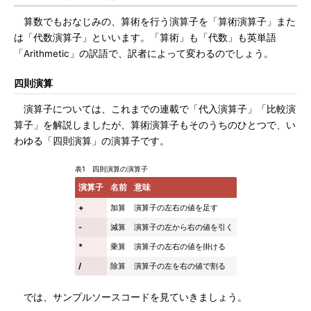
算数でもおなじみの、算術を行う演算子を「算術演算子」また
は「代数演算子」といいます。「算術」も「代数」も英単語
「Arithmetic」の訳語で、訳者によって変わるのでしょう。
四則演算
演算子については、これまでの連載で「代入演算子」「比較演
算子」を解説しましたが、算術演算子もそのうちのひとつで、い
わゆる「四則演算」の演算子です。
表1 四則演算の演算子
演算子
名前
意味
+
加算
演算子の左右の値を足す
-
減算
演算子の左から右の値を引く
*
乗算
演算子の左右の値を掛ける
/
除算
演算子の左を右の値で割る
では、サンプルソースコードを見ていきましょう。