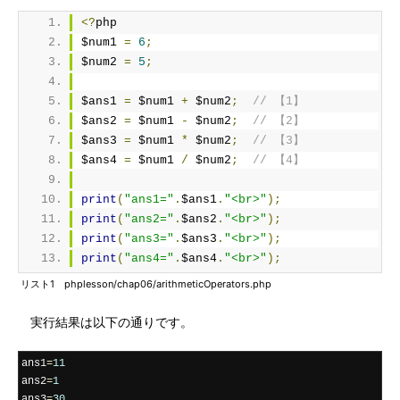
<?
php
$num1 
=
6
;
$num2 
=
5
;
$ans1 
=
 $num1 
+
 $num2
;
// 【1】
$ans2 
=
 $num1 
-
 $num2
;
// 【2】
$ans3 
=
 $num1 
*
 $num2
;
// 【3】
$ans4 
=
 $num1 
/
 $num2
;
// 【4】
print
(
"ans1="
.
$ans1
.
"<br>"
);
print
(
"ans2="
.
$ans2
.
"<br>"
);
print
(
"ans3="
.
$ans3
.
"<br>"
);
print
(
"ans4="
.
$ans4
.
"<br>"
);
リスト1 phplesson/chap06/arithmeticOperators.php
実行結果は以下の通りです。
ans1
=
11
ans2
=
1
ans3
=
30