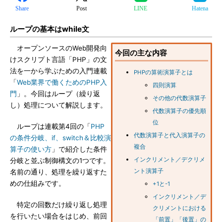
Share
Post
LINE
Hatena
ループの基本はwhile文
オープンソースのWeb開発向
今回の主な内容
けスクリプト言語「PHP」の文
法を一から学ぶための入門連載
PHPの算術演算子とは
「
Web業界で働くためのPHP入
四則演算
門
」。今回はループ（繰り返
その他の代数演算子
し）処理について解説します。
代数演算子の優先順
位
ループは連載第4回の「
PHP
代数演算子と代入演算子の
の条件分岐、if、switch＆比較演
複合
算子の使い方
」で紹介した条件
インクリメント／デクリメ
分岐と並ぶ制御構文の1つです。
ント演算子
名前の通り、処理を繰り返すた
めの仕組みです。
+1と-1
インクリメント／デ
特定の回数だけ繰り返し処理
クリメントにおける
を行いたい場合をはじめ、前回
「前置」「後置」の