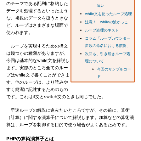
のテーマである配列に格納した
違い
データを処理するといったよう
while文を使ったループ処理
な、複数のデータを扱うときな
注意！ whileの波かっこ
ど、ループはさまざまな場面で
ループ処理のネスト
使われます。
コラム「ループカウンター
ループを実現するための構文
変数の命名における慣例」
は幾つかの種類がありますが、
次回も、引き続きループ処
今回は基本的なwhile文を解説し
理について
ます。実際のところ全てのルー
今回のサンプルコー
プはwhile文で書くことができま
ド
す。他のループは、より読みや
すく簡潔に記述するためのもの
です。これはif文とswitch文のときも同じでした。
早速ループの解説に進みたいところですが、その前に、算術
（計算）に関する演算子について解説します。加算などの算術演
算は、ループを制御する目的で使う場合がよくあるためです。
PHPの算術演算子とは