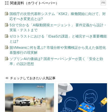
関連資料（ホワイトペーパー）
PR
国税庁の次世代基幹システム「KSK2」稼働開始に向けて、対
応すべき変更点とは?
5分で分かる「AI駆動開発エージェント」 要件定義から設計・
実装・テストまで
ゼロトラストにおける「IDaaSの課題」と補完すべき重要機能
とは?
脱VMwareに何を選ぶ? 市場分析や実機検証から見えた仮想化
基盤移行の現実解
ソブリンAIの価値は? 国産サーバベンダーが貫く「安全と効
率」の設計思想
チェックしておきたい人気記事