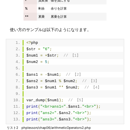
-
負変換
値を負にする
%
剰余
余りを計算
**
累乗
累乗を計算
使い方のサンプルは以下のようになります。
<?
php
$str 
=
"6"
;
$num1 
=
+
$str
;
// 【1】
$num2 
=
5
;
$ans1 
=
-
$num1
;
// 【2】
$ans2 
=
 $num1 
%
 $num2
;
// 【3】
$ans3 
=
 $num1 
**
 $num2
;
// 【4】
var_dump
(
$num1
);
// 【5】
print
(
"<br>ans1="
.
$ans1
.
"<br>"
);
print
(
"ans2="
.
$ans2
.
"<br>"
);
print
(
"ans3="
.
$ans3
.
"<br>"
);
リスト2 phplesson/chap06/arithmeticOperators2.php