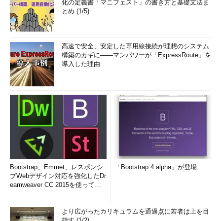
化の定義書「マニフェスト」の書き方と基礎文法ま
とめ (1/5)
高速で安全、安定した専用線接続が理想のシステム
構築のカギに――マンパワーが「ExpressRoute」を
導入した理由
Bootstrap、Emmet、レスポンシ
「Bootstrap 4 alpha」が登場
ブWebデザイン対応を強化したDr
eamweaver CC 2015を使って
み...
より広がったカリキュラムを通過点に若者は上を目
指す (1/2)