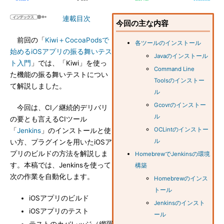
連載目次
今回の主な内容
前回の「
Kiwi＋CocoaPodsで
各ツールのインストール
始めるiOSアプリの振る舞いテス
Javaのインストール
ト入門
」では、「Kiwi」を使っ
Command Line
た機能の振る舞いテストについ
Toolsのインストー
て解説しました。
ル
Gcovrのインストー
今回は、CI／継続的デリバリ
ル
の要とも言えるCIツール
OCLintのインストー
「
Jenkins
」のインストールと使
ル
い方、プラグインを用いたiOSア
プリのビルドの方法を解説しま
HomebrewでJenkinsの環境
す。本稿では、Jenkinsを使って
構築
次の作業を自動化します。
Homebrewのインス
トール
iOSアプリのビルド
Jenkinsのインスト
iOSアプリのテスト
ール