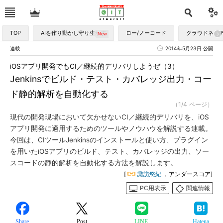
TOP
AIを作り動かし守り生かす
ロー/ノーコード
クラウドネイ
連載
2014年5月23日 公開
iOSアプリ開発でもCI／継続的デリバリしようぜ（3）
Jenkinsでビルド・テスト・カバレッジ出力・コー
ド静的解析を自動化する
（1/4 ページ）
現代の開発現場において欠かせないCI／継続的デリバリを、iOS
アプリ開発に適用するためのツールやノウハウを解説する連載。
今回は、CIツールJenkinsのインストールと使い方、プラグイン
を用いたiOSアプリのビルド、テスト、カバレッジの出力、ソー
スコードの静的解析を自動化する方法を解説します。
[
諏訪悠紀
，アンダースコア]
PC用表示
関連情報
Share
Post
LINE
Hatena