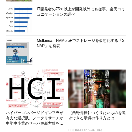
IT開発者の75％以上が開発以外にも従事、楽天コミ
ュニケーションズ調べ
Mellanox、NVMe-oFでストレージを仮想化する「S
NAP」を発表
ハイパーコンバージドインフラが
【西野亮廣】つくりたいものを追
有力な選択肢、ノークリサーチが
求できる環境の作り方とは
中堅中小業のサーバ更新方針を調
査
PR(FINCHI on GOETHE)