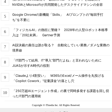
NVIDIAとMicrosoftが共同開発したデスクサイドマシンの全容
Google Chromeの新機能「Skills」 AIプロンプトの“毎回手打
ち”を不要に
「フィジカルAI」の熱狂に警鐘？ 2028年の人型ロボット本格導
入は「20社未満」 Gartner予測
AI誤決裁の責任は誰が取る？ 自動化していい業務／ダメな業務の
境界線
「IT部門って結局、IT“導入”部門だよね」と言われないために
JUASが示すAI時代の役割
「Claudeより4割安い」 M365のExcel/メール操作を丸投げる
「Copilot Cowork」“従量課金”の落とし穴
「250万超AIエージェント作成」の裏で同時多発する課題を回し切
ったIT部門の運用術
Copyright © ITmedia Inc. All Rights Reserved.