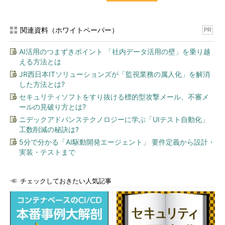
関連資料（ホワイトペーパー）
PR
AI活用のつまずきポイント 「社内データ活用の壁」を乗り越
える方法とは
JR西日本ITソリューションズが「監視業務の属人化」を解消
した方法とは?
セキュリティソフトをすり抜ける標的型攻撃メール、不審メ
ールの見破り方とは?
ニデックアドバンステクノロジーに学ぶ「UIテスト自動化」
工数削減の秘訣は?
5分で分かる「AI駆動開発エージェント」 要件定義から設計・
実装・テストまで
チェックしておきたい人気記事