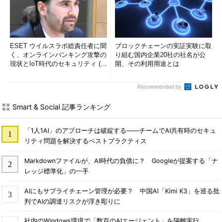
ESET ウイルスラボ総責任者に聞
ブロックチェーンの実証実験に取
く、オンラインバンキング攻撃の
り組む国内企業20社の社名が公
現状とIoT時代のセキュリティ (1/
開、その利用用途とは
2)
Recommended by
Smart & Social 記事ランキング
「1人1AI」のアプローチは破綻する――チームでAI共有時のセキュ
リティ問題を解決するベストプラクティス
Markdownファイルが、AI時代の負債に？ Googleが提案する「ナ
レッジ標準化」の一手
AIにもサプライチェーン管理が必要？ 中国AI「Kimi K3」を巡る批
判でAIの調達リスクが浮き彫りに
社内のWindows環境で「数百のAIエージェント」を隔離実行