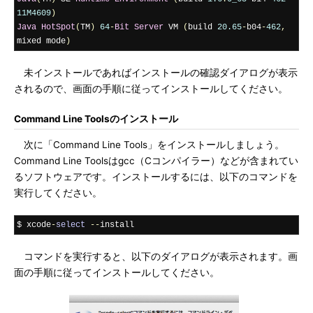
11M4609
)
Java
HotSpot
(
TM
)
64
-
Bit
Server
 VM 
(
build 
20.65
-
b04
-
462
,
mixed mode
)
未インストールであればインストールの確認ダイアログが表示
されるので、画面の手順に従ってインストールしてください。
Command Line Toolsのインストール
次に「Command Line Tools」をインストールしましょう。
Command Line Toolsはgcc（Cコンパイラー）などが含まれてい
るソフトウェアです。インストールするには、以下のコマンドを
実行してください。
$ xcode
-
select
--
install
コマンドを実行すると、以下のダイアログが表示されます。画
面の手順に従ってインストールしてください。