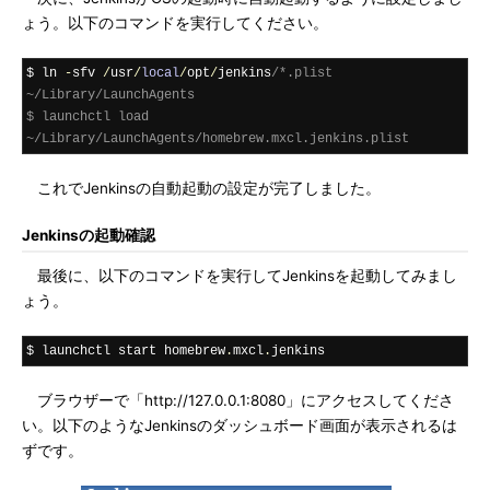
ょう。以下のコマンドを実行してください。
$ ln 
-
sfv 
/
usr
/
local
/
opt
/
jenkins
/*.plist 
~/Library/LaunchAgents

$ launchctl load 
~/Library/LaunchAgents/homebrew.mxcl.jenkins.plist
これでJenkinsの自動起動の設定が完了しました。
Jenkinsの起動確認
最後に、以下のコマンドを実行してJenkinsを起動してみまし
ょう。
$ launchctl start homebrew
.
mxcl
.
jenkins
ブラウザーで「http://127.0.0.1:8080」にアクセスしてくださ
い。以下のようなJenkinsのダッシュボード画面が表示されるは
ずです。