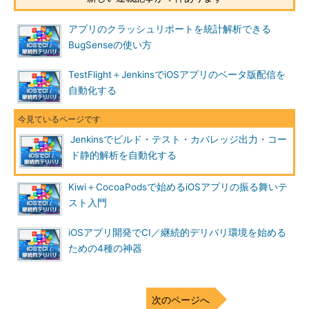
アプリのクラッシュリポートを統計解析できる
BugSenseの使い方
TestFlight＋JenkinsでiOSアプリのベータ版配信を
自動化する
Jenkinsでビルド・テスト・カバレッジ出力・コー
ド静的解析を自動化する
Kiwi＋CocoaPodsで始めるiOSアプリの振る舞いテ
スト入門
iOSアプリ開発でCI／継続的デリバリ環境を始める
ための4種の神器
次のページへ