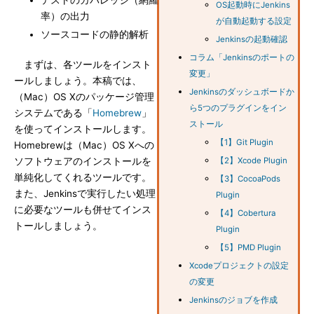
テストのカバレッジ（網羅
OS起動時にJenkins
率）の出力
が自動起動する設定
ソースコードの静的解析
Jenkinsの起動確認
コラム「Jenkinsのポートの
まずは、各ツールをインスト
変更」
ールしましょう。本稿では、
Jenkinsのダッシュボードか
（Mac）OS Xのパッケージ管理
ら5つのプラグインをイン
システムである「
Homebrew
」
ストール
を使ってインストールします。
【1】Git Plugin
Homebrewは（Mac）OS Xへの
ソフトウェアのインストールを
【2】Xcode Plugin
単純化してくれるツールです。
【3】CocoaPods
また、Jenkinsで実行したい処理
Plugin
に必要なツールも併せてインス
【4】Cobertura
トールしましょう。
Plugin
【5】PMD Plugin
Xcodeプロジェクトの設定
の変更
Jenkinsのジョブを作成