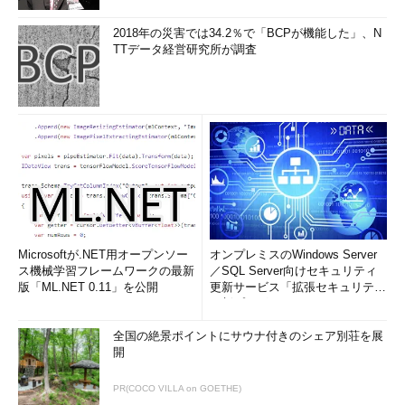
2018年の災害では34.2％で「BCPが機能した」、N
TTデータ経営研究所が調査
Microsoftが.NET用オープンソー
オンプレミスのWindows Server
ス機械学習フレームワークの最新
／SQL Server向けセキュリティ
版「ML.NET 0.11」を公開
更新サービス「拡張セキュリティ
更新プログ...
全国の絶景ポイントにサウナ付きのシェア別荘を展
開
PR(COCO VILLA on GOETHE)