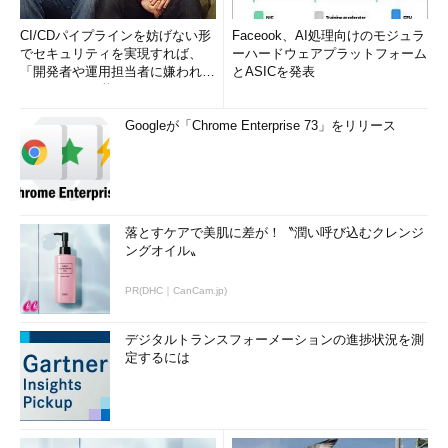
CI/CDパイプラインを妨げない形
Faceook、AI処理向けのモジュラ
でセキュリティを実現すれば、
ーハードウェアプラットフォーム
「開発者や運用担当者に嫌われな
とASICを発表
いWAF」は可能か
Googleが「Chrome Enterprise 73」をリリース
落とすケアで美肌に差が！〝潤い呼び込むクレンジ
ングオイル〟
PR(DHC｜CanCam.jp)
デジタルトランスフォーメーションの進捗状況を測
定するには