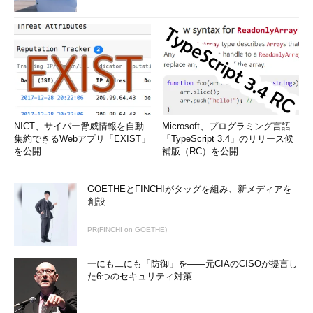
NICT、サイバー脅威情報を自動
Microsoft、プログラミング言語
集約できるWebアプリ「EXIST」
「TypeScript 3.4」のリリース候
を公開
補版（RC）を公開
GOETHEとFINCHIがタッグを組み、新メディアを
創設
PR(FINCHI on GOETHE)
一にも二にも「防御」を――元CIAのCISOが提言し
た6つのセキュリティ対策