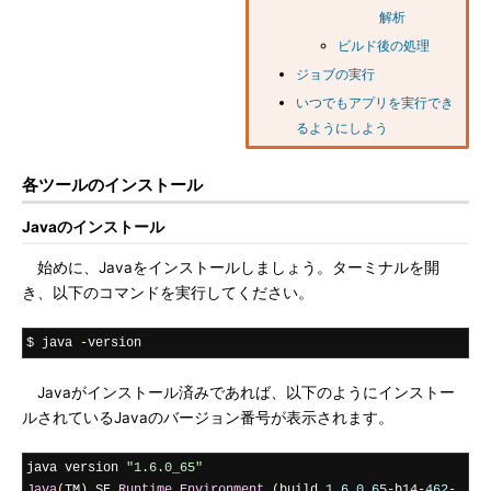
解析
ビルド後の処理
ジョブの実行
いつでもアプリを実行でき
るようにしよう
各ツールのインストール
Javaのインストール
始めに、Javaをインストールしましょう。ターミナルを開
き、以下のコマンドを実行してください。
$ java 
-
version
Javaがインストール済みであれば、以下のようにインストー
ルされているJavaのバージョン番号が表示されます。
java version 
"1.6.0_65"
Java
(
TM
)
 SE 
Runtime
Environment
(
build 
1.6
.
0_65
-
b14
-
462
-