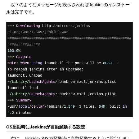
以下のようなメッセージが表示されればJenkinsのインストー
ルは完了です。
==>
Downloading
 http
:
//mirrors.jenkins-
ci.org/war/1.549/jenkins.war
#########################################################
###############
100.0
%
==>
Caveats
Note
:
When
using
 launchctl the port will be 
8080.
!
To
 reload jenkins after an upgrade
:
launchctl unload 
~
/Library/
LaunchAgents
/
homebrew
.
mxcl
.
jenkins
.
plist

launchctl load 
~
/Library/
LaunchAgents
/
homebrew
.
mxcl
.
jenkins
.
==>
Summary
/
usr
/
local
/
Cellar
/
jenkins
/
1.549
:
3
 files
,
64M
,
 built 
in
4.2
 minutes
OS起動時にJenkinsが自動起動する設定
次に、JenkinsがOSの起動時に自動起動するように設定しまし