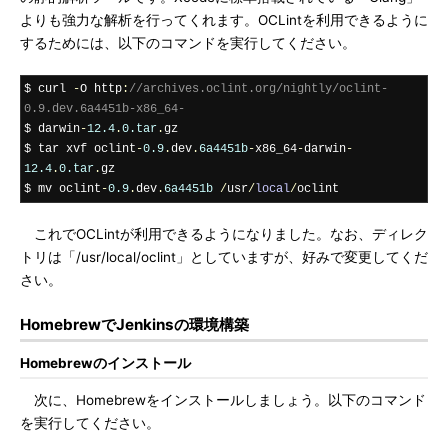
よりも強力な解析を行ってくれます。OCLintを利用できるように
するためには、以下のコマンドを実行してください。
$ curl 
-
O http
:
//archives.oclint.org/nightly/oclint-
0.9.dev.6a4451b-x86_64-
$ darwin
-
12.4
.
0.tar
.
gz

$ tar xvf oclint
-
0.9
.
dev
.
6a4451b
-
x86_64
-
darwin
-
12.4
.
0.tar
.
gz

$ mv oclint
-
0.9
.
dev
.
6a4451b
/
usr
/
local
/
oclint
これでOCLintが利用できるようになりました。なお、ディレク
トリは「/usr/local/oclint」としていますが、好みで変更してくだ
さい。
HomebrewでJenkinsの環境構築
Homebrewのインストール
次に、Homebrewをインストールしましょう。以下のコマンド
を実行してください。