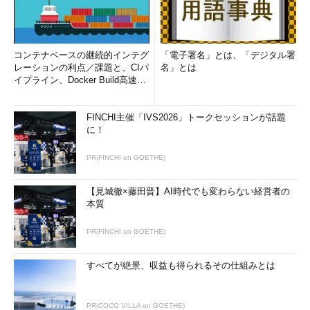
コンテナベースの継続的インテグ
「電子署名」とは、「デジタル署
レーションの利点／課題と、CIパ
名」とは
イプライン、Docker Build高速化
のコツ (1/2...
FINCHI主催「IVS2026」トークセッションが話題
に！
PR(FINCHI on GOETHE)
【見城徹×藤田晋】AI時代でも変わらない経営者の
本質
PR(FINCHI on GOETHE)
すべてが絶景、収益も得られるその仕組みとは
PR(COCO VILLA on GOETHE)