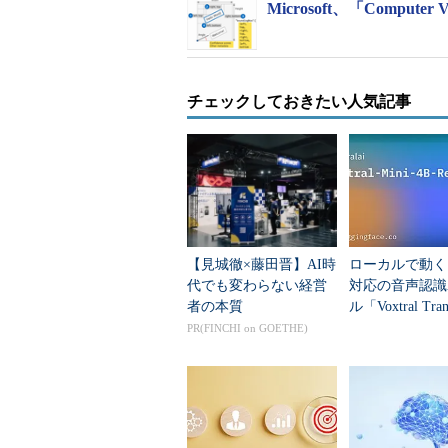
Microsoft、「Compu
チェックしておきたい人気記事
【見城徹×藤田晋】AI時
ローカルで動く
代でも変わらない経営
対応の音声認識
者の本質
ル「Voxtral Tran
2」公開
PR(FINCHI on GOETHE)