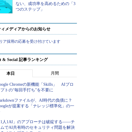
ない、成功率を高めるための「3
つのステップ」
ティメディアからのお知らせ
リア採用の応募を受け付けています
rt & Social 記事ランキング
月間
本日
oogle Chromeの新機能「Skills」 AIプロ
プトの“毎回手打ち”を不要に
arkdownファイルが、AI時代の負債に？
oogleが提案する「ナレッジ標準化」の一
手
1人1AI」のアプローチは破綻する――チ
ームでAI共有時のセキュリティ問題を解決