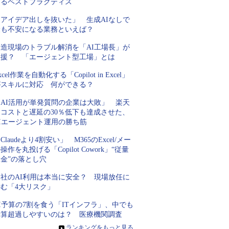
するベストプラクティス
「アイデア出しを抜いた」 生成AIなしで
最も不安になる業務といえば？
製造現場のトラブル解消を「AI工場長」が
支援？ 「エージェント型工場」とは
xcel作業を自動化する「Copilot in Excel」
がスキルに対応 何ができる？
「AI活用が単発質問の企業は大敗」 楽天
にコストと遅延の30％低下も達成させた、
AIエージェント運用の勝ち筋
Claudeより4割安い」 M365のExcel/メー
操作を丸投げる「Copilot Cowork」“従量
金”の落とし穴
自社のAI利用は本当に安全？ 現場放任に
潜む「4大リスク」
I予算の7割を食う「ITインフラ」、中でも
予算超過しやすいのは？ 医療機関調査
»
ランキングをもっと見る