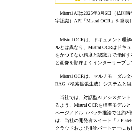
Mistral AIは2025年3月6日（仏国時間）、
字認識）API「Mistral OCR
Mistral OCRは、ドキュメン
ルとは異なり、Mistral OCR
をかつてない精度と認識力で理解する。M
と画像を順序よくインターリーブし
Mistral OCRは、マルチモー
RAG（検索拡張生成）システムと
当社では、対話型AIアシスタント「
るよう、Mistral OCRを標準モデルとして採
ページ／ドル（バッチ推論では約2倍
は、当社の開発者スイート「la Pla
クラウドおよび推論パートナーにも