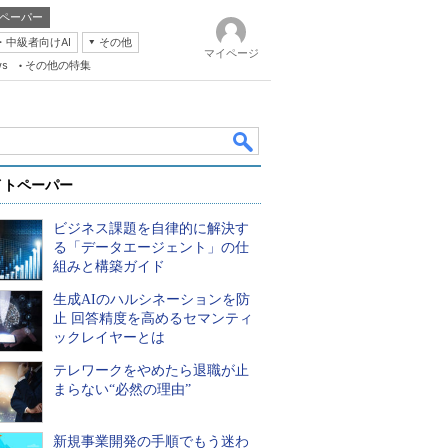
ペーパー
・中級者向けAI
その他
マイページ
ws
その他の特集
イトペーパー
ビジネス課題を自律的に解決す
る「データエージェント」の仕
組みと構築ガイド
生成AIのハルシネーションを防
k
止 回答精度を高めるセマンティ
ックレイヤーとは
テレワークをやめたら退職が止
まらない“必然の理由”
新規事業開発の手順でもう迷わ