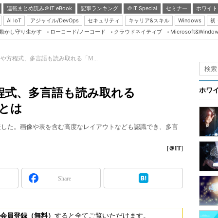
連載まとめ読み＠IT eBook
記事ランキング
＠IT Special
セミナー
ホワイト
AI IoT
アジャイル/DevOps
セキュリティ
キャリア&スキル
Windows
初
り動かし守り生かす
ローコード/ノーコード
クラウドネイティブ
Microsoft&Windo
Server & Storage
HTML5 + UX
や方程式、多言語も読み取れる「M...
Smart & Social
Coding Edge
程式、多言語も読み取れる
ホワ
Java Agile
力とは
Database Expert
l OCR」を発表した。画像や表を含む高度なレイアウトなども認識でき、多言
Linux ＆ OSS
Master of IP Networ
[
＠IT
]
Security & Trust
Share
Test & Tools
Insider.NET
ブログ
会員登録（無料）
すると全てご覧いただけます。