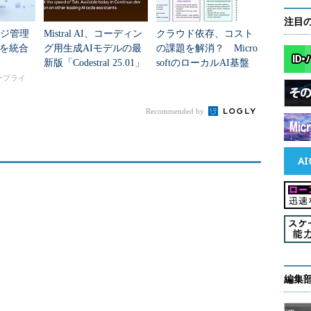
注目
ッジ管理
Mistral AI、コーディン
クラウド依存、コスト
を統合
グ用生成AIモデルの最
の課題を解消？ Micro
新版「Codestral 25.01」
softのローカルAI基盤
を提供開始 主要コー
「Foundry Local」
タープライ
ディング...
Recommended by
編集