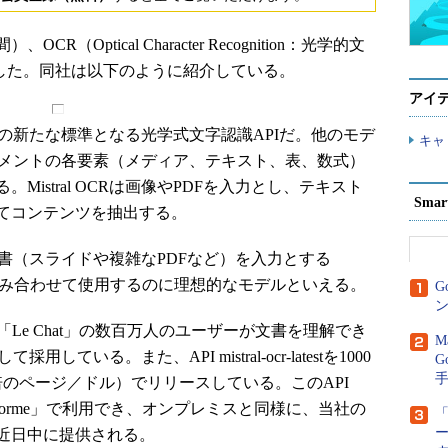
OCR（Optical Character Recognition：光学的文
」を発表した。同社は以下のように紹介している。
アイ
ト理解の新たな標準となる光学式文字認識APIだ。他のモデ
キャ
はドキュメントの各要素（メディア、テキスト、表、数式）
istral OCRは画像やPDFを入力とし、テキスト
Sma
てコンテンツを抽出する。
ダル文書（スライドや複雑なPDFなど）を入力とする
組み合わせて使用するのに理想的なモデルといえる。
G
ン
Le Chat」の数百万人のユーザーが文書を理解でき
M
用している。また、API mistral-ocr-latestを1000
G
のページ／ドル）でリリースしている。このAPI
teforme」で利用でき、オンプレミスと同様に、当社の
「
近日中に提供される。