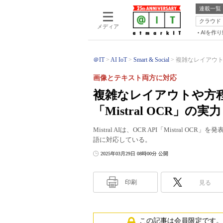
連載一覧
クラウド
メディア
AIを作
＠IT
AI IoT
Smart & Social
複雑なレイアウト
画像とテキスト両方に対応
複雑なレイアウトや方
「Mistral OCR」の実
Mistral AIは、OCR API「Mistra
語に対応している。
2025年03月29日 08時00分 公開
印刷
見る
この記事は会員限定です。