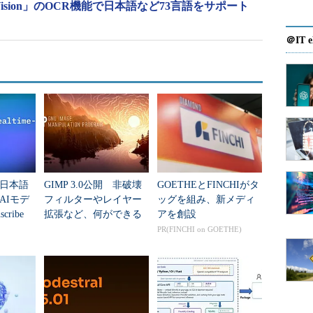
ter Vision」のOCR機能で日本語など73言語をサポート
＠IT e
日本語
GIMP 3.0公開 非破壊
GOETHEとFINCHIがタ
AIモデ
フィルターやレイヤー
ッグを組み、新メディ
scribe
拡張など、何ができる
アを創設
ようになった？
PR(FINCHI on GOETHE)