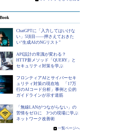
Book
ChatGPTに「入力してはいけな
い」5項目――押さえておきた
い“生成AIのNGリスト”
API設計の常識が変わる？
HTTP新メソッド「QUERY」と
セキュリティ対策を学ぶ
フロンティアAIとサイバーセキ
ュリティ対策の現在地 「17万
行のAIコード分析」事例と公的
ガイドラインが示す道筋
「無線LANがつながらない」の
苦情をゼロに 3つの現場に学ぶ
ネットワーク改善術
»
一覧ページへ