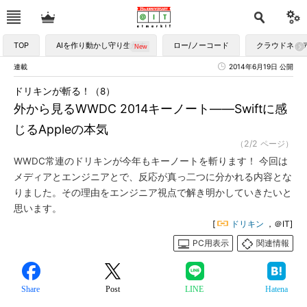
TOP
AIを作り動かし守り生かす
ロー/ノーコード
クラウドネイ
連載
2014年6月19日 公開
ドリキンが斬る！（8）
外から見るWWDC 2014キーノート――Swiftに感
じるAppleの本気
（2/2 ページ）
WWDC常連のドリキンが今年もキーノートを斬ります！ 今回は
メディアとエンジニアとで、反応が真っ二つに分かれる内容とな
りました。その理由をエンジニア視点で解き明かしていきたいと
思います。
[
ドリキン
，＠IT]
PC用表示
関連情報
Share
Post
LINE
Hatena