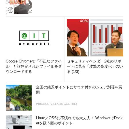
Google Chromeで「不正なファイ
セキュリティベンダー2社のリポ
ル」と誤判定されたファイルをダ
ートに見る「攻撃の高度化」のい
ウンロードする
ま (1/3)
全国の絶景ポイントにサウナ付きのシェア別荘を展
開
PR(COCO VILLA on GOETHE)
Linux／OSSに不慣れでも大丈夫！ WindowsでDock
erを扱う際のポイント