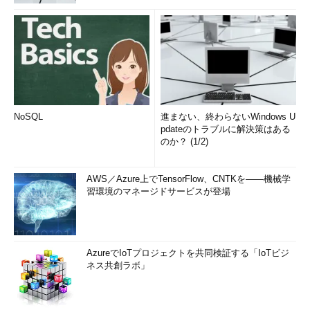
NoSQL
進まない、終わらないWindows U
pdateのトラブルに解決策はある
のか？ (1/2)
AWS／Azure上でTensorFlow、CNTKを――機械学
習環境のマネージドサービスが登場
AzureでIoTプロジェクトを共同検証する「IoTビジ
ネス共創ラボ」