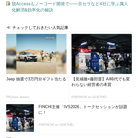
脱Accessもノーコード開発で――京セラなど4社に学ぶ属人
化解消&効率化の秘訣
チェックしておきたい人気記事
Jeep 抽選で3万円分ギフト当たる
【見城徹×藤田晋】AI時代でも変
わらない経営者の本質
PR(Jeep Japan)
PR(FINCHI on GOETHE)
FINCHI主催「IVS2026」トークセッションが話題
に！
PR(FINCHI on GOETHE)