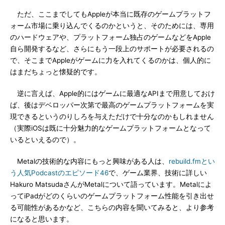
ただ、ここまでしてもAppleが本当に既存のゲームプラットフ
ォーム市場に乗り込んでくるのかというと、そのためには、専用
のハードウェアや、プラットフォーム独占のゲームなどをApple
自ら開発するなど、さらにもう一段上のサポートが必要されるの
で、そこまでAppleがゲームに力を入れてくるのかは、個人的に
はまだちょっと懐疑的です。
逆に言えば、Apple的にはゲームに最適なAPIまで用意しておけ
ば、後はデベロッパー次第で最高のゲームプラットフォームを実
現できるというのりしろを与えただけで十分なのかもしれません
（実際iOSは既に十分魅力的なゲームプラットフォームとなって
いるといえるので）。
Metalの技術的な内容にもっと興味がある人は、
rebuild.fmとい
う人気Podcastのエピソード46
で、ゲーム業界、技術に詳しい
Hakuro MatsudaさんがMetalについて語っています。Metalによ
ってiPadがどのくらいのゲームプラットフォーム性能を引き出せ
る可能性があるかなど、こちらの内容を聞いてみると、より参考
になると思います。