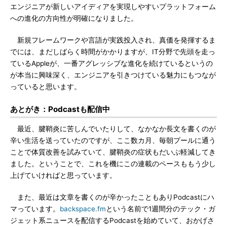
エンジニアが新しいアイディアを実現しやすいプラットフォーム
への進化の方向性が明確になりました。
新規フレームワークや言語が実践投入され、真価を発揮するま
でには、まだしばらく時間がかかりますが、IT分野で先頭を走っ
ているAppleが、一番アグレッシブな進化を続けているというの
が本当に興味深く、エンジニアを引きつけている魅力にもつなが
っていると思います。
あとがき：Podcastも配信中
最近、腱鞘炎に苦しんでいたりして、なかなか長文を書くのが
辛い生活を送っていたのですが、ここ数カ月、毎朝プールに通う
ことで体質改善を試みていて、腱鞘炎の症状もだいぶ軽減してき
ました。ということで、これを機にこの連載のペースももう少し
上げていければと思っています。
また、最近は文章を書くのが辛かったこともありPodcastにハ
マっています。
backspace.fm
という名前で1週間分のテック・ガ
ジェット系ニュースを配信するPodcastを始めていて、おかげさ