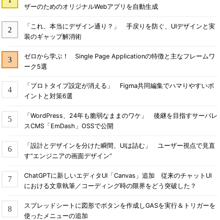
ザーのためのオリジナルWebアプリを自動生成
「これ、本当にデザイン通り？」 手戻りを防ぐ、UIデザインと実
装のギャップ解消術
ゼロから学ぶ！ Single Page Applicationの特徴と主なフレームワ
ーク5選
「プロトタイプ設定が消える」 Figma共同編集でハマりやすいポ
イントと対策6選
「WordPress、24年も脆弱なままのワケ」 後継を目指すサーバレ
スCMS「EmDash」OSSで公開
「設計とデザインを分けた瞬間、UIは詰む」 ユーザー視点で見直
す“エンジニアの画面デザイン”
ChatGPTに新しいエディタUI「Canvas」追加 従来のチャットUI
における文章執筆／コーディング時の限界をどう突破した？
スプレッドシートに図形でボタンを作成しGASを実行＆トリガーを
使ったメニューの追加