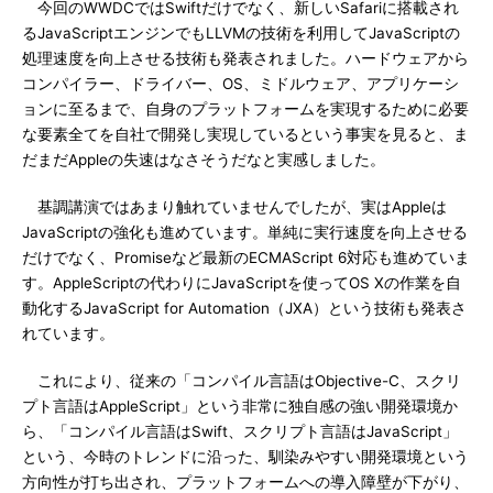
今回のWWDCではSwiftだけでなく、新しいSafariに搭載され
るJavaScriptエンジンでもLLVMの技術を利用してJavaScriptの
処理速度を向上させる技術も発表されました。ハードウェアから
コンパイラー、ドライバー、OS、ミドルウェア、アプリケーシ
ョンに至るまで、自身のプラットフォームを実現するために必要
な要素全てを自社で開発し実現しているという事実を見ると、ま
だまだAppleの失速はなさそうだなと実感しました。
基調講演ではあまり触れていませんでしたが、実はAppleは
JavaScriptの強化も進めています。単純に実行速度を向上させる
だけでなく、Promiseなど最新のECMAScript 6対応も進めていま
す。AppleScriptの代わりにJavaScriptを使ってOS Xの作業を自
動化するJavaScript for Automation（JXA）という技術も発表さ
れています。
これにより、従来の「コンパイル言語はObjective-C、スクリ
プト言語はAppleScript」という非常に独自感の強い開発環境か
ら、「コンパイル言語はSwift、スクリプト言語はJavaScript」
という、今時のトレンドに沿った、馴染みやすい開発環境という
方向性が打ち出され、プラットフォームへの導入障壁が下がり、