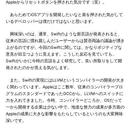
Appleからリセットボタンを押された気分です（笑）。
あらためてiOSアプリを開発したいなと肩を押された気がして
いるデベロッパーは僕だけではないと思います。
興味深いのは、通常、Swiftのような新言語が発表されると、
従来の言語に慣れ親しんだユーザーからは賛否両論の議論が湧き
上がるのですが、今回のSwiftに関しては、かなりポジティブな
意見が目立つように見えます。こうした反応を見ていても、
Swiftがいかに今時の言語をよく研究して、良い所取りをして開
発されたのかが見える気がします。
また、Swiftの実現にはLLVMというコンパイラーの開発が大き
く関わっています。Appleはここ数年、従来のコンパイラープロ
グラムのスタンダードであったGCCから、LLVMへのスイッチに
力を入れてきました。今時、コンパイラーどころか、OSだって
一から開発する企業は少ない中で、地道な努力の成果が多方面の
Appleの成果に大きな影響をもたらしているというのも大変興味
深いです。