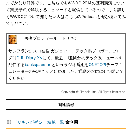
までかなり好評です。こちらでもWWDC 2014の基調講演につい
て実況形式で解説するエピソードを配信しているので、より詳し
くWWDCについて知りたい人はこちらのPodcastもぜひ聴いてみ
てください。
著者プロフィール ドリキン
サンフランシスコ在住 ガジェット、テック系ブロガー。ブロ
グは
Drift Diary XV
にて。最近、1週間分のテック系ニュースを
配信する
backspace.fm
というラジオ番組を
ONETOPI
チーフキ
ュレーターの松尾さんと始めました。通勤のお供にぜひ聞いて
ください！
Copyright © ITmedia, Inc. All Rights Reserved.
関連情報
ドリキンが斬る！ 連載一覧
全 9 回