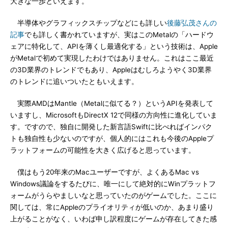
大きな一歩といえます。
半導体やグラフィックスチップなどにも詳しい
後藤弘茂さんの
記事
でも詳しく書かれていますが、実はこのMetalの「ハードウ
ェアに特化して、APIを薄くし最適化する」という技術は、Apple
がMetalで初めて実現したわけではありません。これはここ最近
の3D業界のトレンドでもあり、Appleはむしろようやく3D業界
のトレンドに追いついたともいえます。
実際AMDはMantle（Metalに似てる？）というAPIを発表して
いますし、MicrosoftもDirectX 12で同様の方向性に進化していま
す。ですので、独自に開発した新言語Swiftに比べればインパク
トも独自性も少ないのですが、個人的にはこれも今後のAppleプ
ラットフォームの可能性を大きく広げると思っています。
僕はもう20年来のMacユーザーですが、よくあるMac vs
Windows議論をするたびに、唯一にして絶対的にWinプラットフ
ォームがうらやましいなと思っていたのがゲームでした。ここに
関しては、常にAppleのプライオリティが低いのか、あまり盛り
上がることがなく、いわば申し訳程度にゲームが存在してきた感