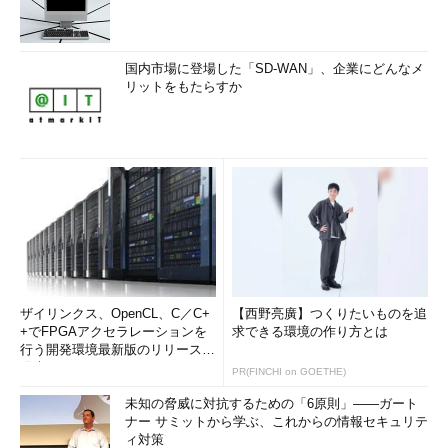
国内市場に登場した「SD-WAN」、企業にどんなメ
リットをもたらすか
ザイリンクス、OpenCL、C／C+
【西野亮廣】つくりたいものを追
+でFPGAアクセラレーションを
求できる環境の作り方とは
行う開発環境最新版のリリースを
発表
PR(FINCHI on GOETHE)
未知の脅威に対抗するための「6原則」――ガート
ナー サミットから学ぶ、これからの情報セキュリテ
ィ対策