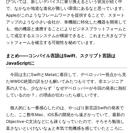
びついては、新しいデバイスに乗り換えるという状況が続く中
で、なかなか地道な進化が難しい環境にあるなと思っています。
Appleがこのようなフレームワークを提供することで、スタート
アップのような小さい会社が、単機能に特化した機器を開発して
も、他の機器と連携することによりビジネスプラットフォームと
して成立するエコシステムが構築できると、これまた大きなプラ
ットフォームを確立する可能性を秘めています。
まとめ――コンパイル言語はSwift、スクリプト言語は
JavaScriptに
今回は主にSwiftとMetalに着目して、デベロッパー視点から見
たWWDC絶賛の訳をひも解いてみたつもりです。非エンジニア
系の人でも、少なからず「なぜデベロッパーが今回の発表に熱狂
しているのか？」の理由が伝わったら嬉しいです。
個人的にも一番感心したのは、やっぱり新言語Swiftの発表で
した。ここ数年Mac、iOS系の開発から遠ざかっていて、最新の
Objective-C文法などにも疎くなっていたので、そろそろ勉強し
直さないといけないなぁと本気で危機感を感じていたところに、