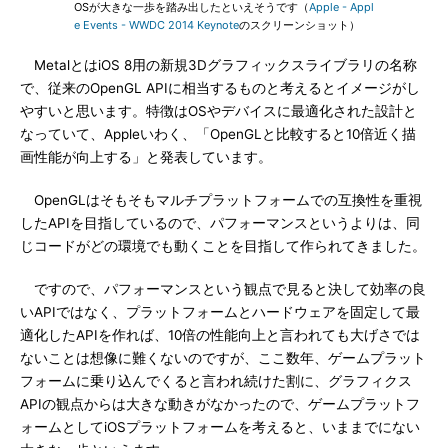
OSが大きな一歩を踏み出したといえそうです（
Apple - Appl
e Events - WWDC 2014 Keynote
のスクリーンショット）
MetalとはiOS 8用の新規3Dグラフィックスライブラリの名称
で、従来のOpenGL APIに相当するものと考えるとイメージがし
やすいと思います。特徴はOSやデバイスに最適化された設計と
なっていて、Appleいわく、「OpenGLと比較すると10倍近く描
画性能が向上する」と発表しています。
OpenGLはそもそもマルチプラットフォームでの互換性を重視
したAPIを目指しているので、パフォーマンスというよりは、同
じコードがどの環境でも動くことを目指して作られてきました。
ですので、パフォーマンスという観点で見ると決して効率の良
いAPIではなく、プラットフォームとハードウェアを固定して最
適化したAPIを作れば、10倍の性能向上と言われても大げさでは
ないことは想像に難くないのですが、ここ数年、ゲームプラット
フォームに乗り込んでくると言われ続けた割に、グラフィクス
APIの観点からは大きな動きがなかったので、ゲームプラットフ
ォームとしてiOSプラットフォームを考えると、いままでにない