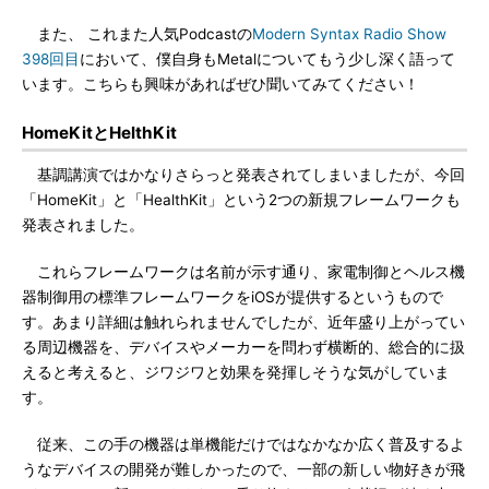
また、 これまた人気Podcastの
Modern Syntax Radio Show
398回目
において、僕自身もMetalについてもう少し深く語って
います。こちらも興味があればぜひ聞いてみてください！
HomeKitとHelthKit
基調講演ではかなりさらっと発表されてしまいましたが、今回
「HomeKit」と「HealthKit」という2つの新規フレームワークも
発表されました。
これらフレームワークは名前が示す通り、家電制御とヘルス機
器制御用の標準フレームワークをiOSが提供するというもので
す。あまり詳細は触れられませんでしたが、近年盛り上がってい
る周辺機器を、デバイスやメーカーを問わず横断的、総合的に扱
えると考えると、ジワジワと効果を発揮しそうな気がしていま
す。
従来、この手の機器は単機能だけではなかなか広く普及するよ
うなデバイスの開発が難しかったので、一部の新しい物好きが飛