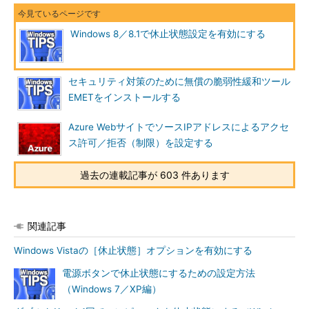
（1）
電源オプション画面を開いたら、このいずれかのリ
ンクをクリックする。ノートPCだと［カバーを閉じたとき
の動作の選択］というリンクもあるので、それをクリックし
Windows 8／8.1で休止状態設定を有効にする
てもよい。なおこれらのリンクがない場合は、休止状態（お
よびスリープ）をサポートしていないシステムの可能性があ
るので、後述の「
休止状態が利用できるかどうか確認し、利
用可能なら有効にする
」の項目を参照していただきたい。
セキュリティ対策のために無償の脆弱性緩和ツール
EMETをインストールする
上記のリンクをクリックすると「システム設定」の画面が開か
Azure WebサイトでソースIPアドレスによるアクセ
れるので、一番上にある［現在利用可能ではない設定を変更しま
ス許可／拒否（制限）を設定する
す］をクリックする。
過去の連載記事が 603 件あります
関連記事
Windows Vistaの［休止状態］オプションを有効にする
電源ボタンで休止状態にするための設定方法
電源オプションの設定（2）
（Windows 7／XP編）
この画面の内容はロックされているので、まず設定を変更で