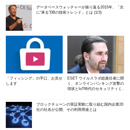
データベースウォッチャーが振り返る2015年、「次
に“来る”DBの技術トレンド」とは (1/3)
■この記事と関連性の高い別の記事
Windows Vistaの［休止状態］オプションを有効にする
（TIPS）
電源ボタンで休止状態にするための設定方法（Windows
7／XP編）
（TIPS）
ダブルクリック1回でコンピュータを休止状態にする
（Windows 7編）
（TIPS）
コマンドラインから電源オフや休止を実行する
（TIPS）
シャットダウン画面で［休止状態］ボタンを表示する
「フィッシング」の手口、お見せ
ESET ウイルスラボ総責任者に聞
（TIPS）
します
く、オンラインバンキング攻撃の
現状とIoT時代のセキュリティ (1/
Windows 10でスリープ中、自動的に休止状態になるのを
2)
防ぐ
（TIPS）
ブロックチェーンの実証実験に取り組む国内企業20
社の社名が公開、その利用用途とは
「
Windows TIPS
」