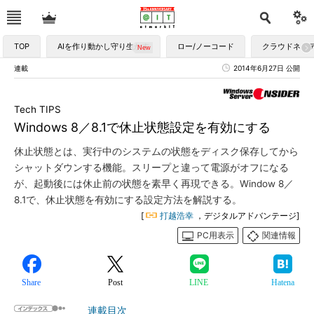
TOP
AIを作り動かし守り生かす
ロー/ノーコード
クラウドネイ
連載
2014年6月27日 公開
Tech TIPS
Windows 8／8.1で休止状態設定を有効にする
休止状態とは、実行中のシステムの状態をディスク保存してから
シャットダウンする機能。スリープと違って電源がオフになる
が、起動後には休止前の状態を素早く再現できる。Window 8／
8.1で、休止状態を有効にする設定方法を解説する。
[
打越浩幸
，デジタルアドバンテージ]
PC用表示
関連情報
Share
Post
LINE
Hatena
連載目次