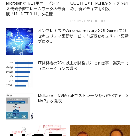
正確な原因を調べるには、管理者権限のあるコマンドプロンプ
Microsoftが.NET用オープンソー
GOETHEとFINCHIがタッグを組
トを開き、「
powercfg /a
」（もしくは「
powercfg
ス機械学習フレームワークの最新
み、新メディアを創設
版「ML.NET 0.11」を公開
/availablesleepstates
」）というコマンドを実行する。
PR(FINCHI on GOETHE)
オンプレミスのWindows Server／SQL Server向け
C:\>
powercfg /a
……スリープの設定を確認する
セキュリティ更新サービス「拡張セキュリティ更新
以下のスリープ状態がこのシステムで利用可能です:
プログ...
スタンバイ (S1)
……現在利用可能なスリープ機能はS1のス
タンバイのみ（「休止状態」がない）
IT開発者の75％以上が開発以外にも従事、楽天コミ
以下のスリープ状態はこのシステムでは利用できません:
ュニケーションズ調べ
スタンバイ (S2)
システム ファームウェアはこのスタンバイ状態をサポ
ートしていません。
Mellanox、NVMe-oFでストレージを仮想化する「S
NAP」を発表
スタンバイ (S3)
システム ファームウェアはこのスタンバイ状態をサポ
ートしていません。
休止状態