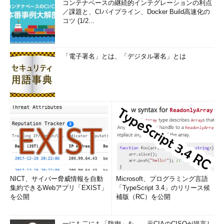
コンテナベースの継続的インテグレーションの利点
／課題と、CIパイプライン、Docker Build高速化の
［休止状態］メニューが有効になると、電源メニューから選択
コツ (1/2...
できるようになる。
「電子署名」とは、「デジタル署名」とは
休止状態を実行する
電源メニューから［休止状態］を実行すると、シ
ステムの状態がディスクに保存され、電源がオフ
NICT、サイバー脅威情報を自動
Microsoft、プログラミング言語
になる。次回起動すると、同じ状態から再開でき
集約できるWebアプリ「EXIST」
「TypeScript 3.4」のリリース候
る。
を公開
補版（RC）を公開
（1）
これは設定チャームから電源ボタンメニュ
ーを選択したところ。Windows 8.1以降なら画面
左下のスタートボタンを右クリックして、表示さ
一にも二にも「防御」を――元CIAのCISOが提言し