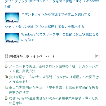
ダブルクリック1回でコンピュータを休止状態にする（Windows
きるようにする。
（1）
このリンクをクリックして、設定を変更できるよう
7編）
にする。
コマンドラインから電源オフや休止を実行する
上記のリンクをクリックしてUAC（ユーザーアカウント制御）
シャットダウン画面で［休止状態］ボタンを表示する
による設定変更を許可する。するとスリープの設定を変更できる
Windows 10でスリープ中、自動的に休止状態になる
ようになるので、画面の下の方にある［休止状態］のチェックボ
のを防ぐ
ックスをオンにする。
関連資料（ホワイトペーパー）
PR
ノーコードで実現、基幹フロント領域の「脱・レガシーシス
テム化」実践方法
負担が増す一方の情シス部門 「次世代のIT運用」への変革は
どう進める?
重大労災事例から学ぶ、「安全意識」を高める実践的な教育
体制の作り方
なぜ0から1を生み出せないのか? 新規事業を成功へ導くため
の思考法