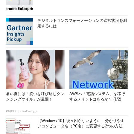
C:\>
powercfg /a
……確認する
以下のスリープ状態がこのシステムで利用可能です:
デジタルトランスフォーメーションの進捗状況を測
スタンバイ (S1)
定するには
休止状態
……休止状態が有効になっている
高速スタートアップ
以下のスリープ状態はこのシステムでは利用できません:
スタンバイ (S2)
システム ファームウェアはこのスタンバイ状態をサポ
ートしていません。
…（以下省略）…
暑い夏には「潤いを呼び込むクレ
AWSへ「電話システム」を移行
ンジングオイル」が最適！
するメリットはあるか？ (1/2)
この方法で休止状態を有効化したら、最初に示したコントロー
ルパネルの電源オプション画面で休止状態のチェックボックスを
PR(DHC｜CanCam.jp)
オンにする。すると電源メニューに「休止状態」という項目が表
【Windows 10】後々困らないように、分かりやす
示される。もし表示されない場合は、いったん「電源オプショ
いコンピュータ名（PC名）に変更する2つの方法
ン」画面とコントロールパネルを閉じ、再び「電源オプション」