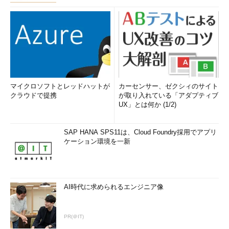
マイクロソフトとレッドハットが
カーセンサー、ゼクシィのサイト
クラウドで提携
が取り入れている「アダプティブ
ハイブリッドスリープの設定（3）
UX」とは何か (1/2)
「スリープ」グループの下にある「ハイブリッド
スリープ」の設定を開く。
（1）
「スリープ」グループのツリーを展開す
SAP HANA SPS11は、Cloud Foundry採用でアプリ
る。
ケーション環境を一新
（2）
ハイブリッドスリープを有効にするかど
うかはここで設定する。ノートPCの場合は、「バ
ッテリ駆動」と「電源に接続」の2つのプロファイ
ルに分かれているが、どちらも設定すること。
（3）
［オン］にする（システムによっては最
AI時代に求められるエンジニア像
初からオンになっている）。
（4）
こちらは、一定時間経過「
後
」に休止状
態に移行するための設定。最初に状態を保存しな
いので、休止前のスリープ中に停電やバッテリ切
PR(＠IT)
れになると、システムの状態が失われる。