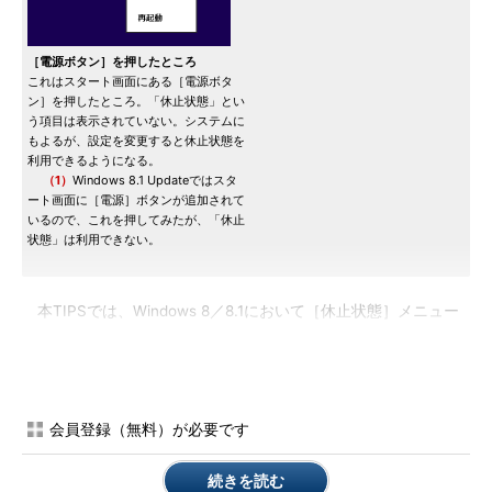
［電源ボタン］を押したところ
これはスタート画面にある［電源ボタ
ン］を押したところ。「休止状態」とい
う項目は表示されていない。システムに
もよるが、設定を変更すると休止状態を
利用できるようになる。
（1）
Windows 8.1 Updateではスタ
ート画面に［電源］ボタンが追加されて
いるので、これを押してみたが、「休止
状態」は利用できない。
本TIPSでは、Windows 8／8.1において［休止状態］メニュー
を有効にする方法を紹介する。Windows 7やそれ以前のシステム
で休止状態を利用する方法については、以下のTIPSを参照して
いただきたい。
会員登録（無料）が必要です
TIPS「電源ボタンでシステムを休止状態にする」
（Windows XP～Windows 7）
続きを読む
TIPS「Windows Vistaの［休止状態］オプションを有効に