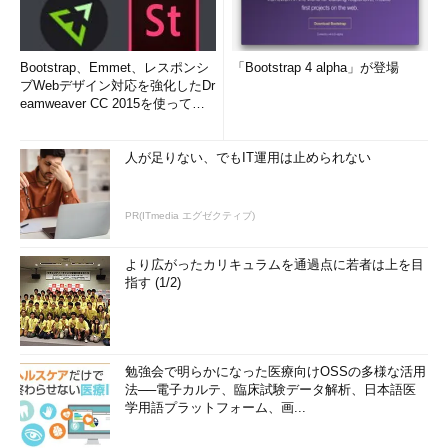
Bootstrap、Emmet、レスポンシ
「Bootstrap 4 alpha」が登場
ブWebデザイン対応を強化したDr
eamweaver CC 2015を使って
み...
人が足りない、でもIT運用は止められない
ハイブリッドスリープの設定（2）
PR(ITmedia エグゼクティブ)
電源プラン後との詳細設定画面を開く。
（1）
これをクリックする。
より広がったカリキュラムを通過点に若者は上を目
指す (1/2)
この画面で［詳細な電源設定の変更］というリンクをクリック
すると電源オプションの詳細設定画面が表示されるので、ハイブ
リッドスリープの設定項目をオンにする。
勉強会で明らかになった医療向けOSSの多様な活用
法──電子カルテ、臨床試験データ解析、日本語医
学用語プラットフォーム、画...