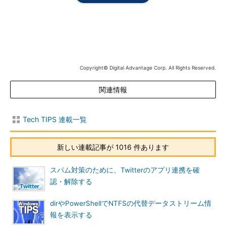
する」
操作方法
［休止状態］メニューを有効にする
Copyright© Digital Advantage Corp. All Rights Reserved.
システムで［休止状態］メニューを有効にするには、まず［コ
ントロール パネル］の［システムとセキュリティ］か［ハード
関連情報
ウェアとサウンド］カテゴリにある［電源オプション］を起動す
る。検索チャームで「電源オプション」を検索してもよい。
Tech TIPS 連載一覧
新しい連載記事が 1016 件あります
スパム対策のために、Twitterのアプリ連携を確
認・解除する
電源オプションの設定（1）
dirやPowerShellでNTFSの代替データストリーム情
［休止状態］メニューを有効にするにはコントロールパネル
報を表示する
の電源オプションで設定を行う。