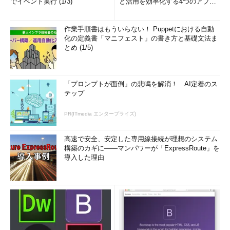
でイベント実行 (1/3)
と活用を効率化する4つのアプリ
(1/3)
作業手順書はもういらない！ Puppetにおける自動
化の定義書「マニフェスト」の書き方と基礎文法ま
とめ (1/5)
「プロンプトが面倒」の悲鳴を解消！ AI定着のス
テップ
ハイブリッドスリープの設定（1）
PR(ITmedia エンタープライズ)
ハイブリッドスリープが有効かどうかを確認したり、オンに
したりするには、電源プランごとの詳細設定画面で操作す
高速で安全、安定した専用線接続が理想のシステム
る。
構築のカギに――マンパワーが「ExpressRoute」を
（1）
現在アクティブな電源プランを確認する。
導入した理由
（2）
これをクリックする。
現在アクティブな電源プランを確認し、その右にある［プラン
設定の変更］というリンクをクリックする。すると次のような画
面が表示される。