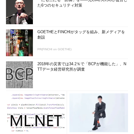
れたメニューから［シャットダウンまたはサイン
た6つのセキュリティ対策
アウト］－［休止状態］を選んでもよいし、Wind
ows 8.1 Update以降なら、スタート画面右上に表
示されている電源メニューから［休止状態］を選
んでもよい。
GOETHEとFINCHIがタッグを組み、新メディアを
創設
休止状態が利用できるかどうか確認し、利用可能なら有効にする
PR(FINCHI on GOETHE)
［休止状態］がメニューに表示されなかったり、上の電源設定
画面で［休止状態］のチェックボックスが表示されない場合は、
2018年の災害では34.2％で「BCPが機能した」、N
次のような原因が考えられる。
TTデータ経営研究所が調査
休止状態が利用できないシステム（ハードウェアやファー
ムウェア、システム構成などが休止状態をサポートしてい
ない）
休止状態が利用可能なシステムだが、まだ有効化していな
い
「コネクト スタンバイ（Instant Go）」が有効になってい
る