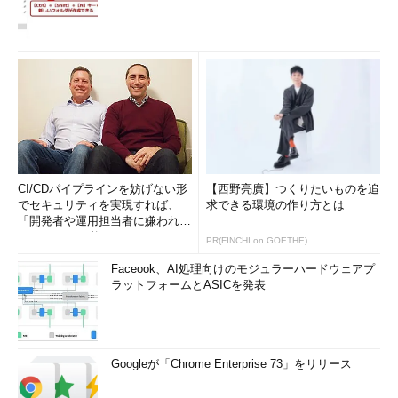
…（中略）…
休止状態
システム ファームウェアは休止状態をサポートしてい
ません。
……ハードウェアやデバイスドライバ、ファームウ
ェア、アプリケーションなどの制限で利用できない場合
スタンバイ (接続状態)
システム ファームウェアはこのスタンバイ状態をサポ
ートしていません。
CI/CDパイプラインを妨げない形
【西野亮廣】つくりたいものを追
…（以下省略）…
でセキュリティを実現すれば、
求できる環境の作り方とは
「開発者や運用担当者に嫌われな
いWAF」は可能か
PR(FINCHI on GOETHE)
休止状態が利用できない理由はいくつかあるが、「休止状態は
Faceook、AI処理向けのモジュラーハードウェアプ
有効にされていません。」となっているだけなら、手動で休止状
ラットフォームとASICを発表
態を有効にすればよい。そのためには管理者権限のあるコマンド
プロンプトを開き、「
powercfg /h on
」（もしくは「
powercfg
/hibernate on
」）を実行する。
Googleが「Chrome Enterprise 73」をリリース
C:\>
powercfg /h on
……休止状態を有効化する