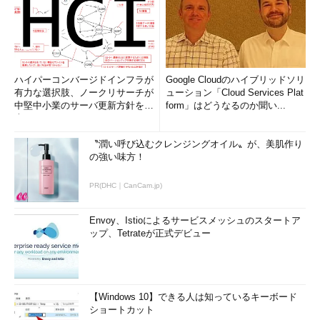
休止状態は有効にされていません。
……休止状態はまだ
有効化されていない
スタンバイ (接続状態)
システム ファームウェアはこのスタンバイ状態をサポ
ハイパーコンバージドインフラが
Google Cloudのハイブリッドソリ
ートしていません。
有力な選択肢、ノークリサーチが
ューション「Cloud Services Plat
…（以下省略）…
中堅中小業のサーバ更新方針を調
form」はどうなるのか聞い...
査
〝潤い呼び込むクレンジングオイル〟が、美肌作り
これは、休止状態は利用できるが、まだ有効化されていない場
の強い味方！
合の例である。ハードウェア（デバイスドライバ）やファームウ
PR(DHC｜CanCam.jp)
ェア、インストールされているアプリケーションなどの制限によ
って利用できない場合は次のようになる。
Envoy、Istioによるサービスメッシュのスタートア
ップ、Tetrateが正式デビュー
C:\>
powercfg /a
以下のスリープ状態はこのシステムでは利用できません:
スタンバイ (S1)
システム ファームウェアはこのスタンバイ状態をサポ
【Windows 10】できる人は知っているキーボード
ートしていません。
ショートカット