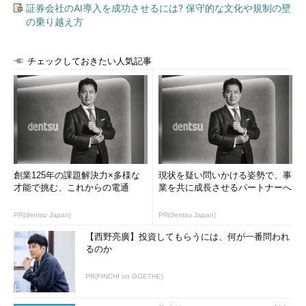
証券会社のAI導入を成功させるには? 保守的な文化や規制の壁
の乗り越え方
チェックしておきたい人気記事
［休止状態］メニューを有効にする
「シャットダウン設定」のところに「休止状態」をメニュー
に表示するかどうかのチェックボックスがあるので、それを
オンにする。
（1）
「休止状態」のチェックボックスをオンにする。デ
フォルトではオフになっている（システムが多い）。これが
存在しない場合は後述の「
休止状態が利用できるかどうか確
認し、利用可能なら有効にする
」の項を参照していただきた
い。
創業125年の課題解決力×多様な
現状を疑い問いかける姿勢で、事
（2）
これをクリックすると設定が反映され、休止状態が
才能で挑む、これからの電通
業を共に成長させるパートナーへ
利用できるようになる。
PR(dentsu Japan)
PR(dentsu Japan)
【西野亮廣】投資してもらうには、何が一番問われ
以上の設定を行うと電源ボタンメニューに［休止状態］が表示
るのか
され、選択できるようになる。ただしシステムによっては［休止
状態］というメニュー項目が存在しない場合もある。その場合は
PR(FINCHI on GOETHE)
すぐ次で述べる「
休止状態が利用できるかどうか確認し、利用可
能なら有効にする
」の項目を参照して対処していただきたい。