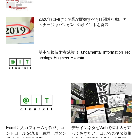
画面を開いてみよう。
ハイブリッドスリープを有効にする
2020年に向けて企業が開始すべきIT関連行動、ガー
トナージャパンが4つのポイントを発表
休止状態をオンにしたら、ハイブリッドスリープも利用可能に
なる（Hyper-Vを導入している場合など、設定によっては使えな
いこともある）。ハイブリッドスリープを実行すると、休止状態
と同じく、最初に実行中のシステムの状態がディスクに保存され
基本情報技術者試験（Fundamental Information Tec
るが、その後シャットダウンせず、スリープ状態のまま待機す
hnology Engineer Examin...
る。そのため、（キーボードを押すなどした場合の）復帰は早い
が、スリープ中に電源がダウン（停電）したり、バッテリが切れ
たりしてもすでにディスクに保存されているので、ハイブリッド
スリープ前の状態が失われることはない（単なるスリープでは、
電源がダウンするとスリープ前の状態は失われ、システムに障害
などが起こる可能性がある）。電源が復旧したら、休止状態から
の復帰と同じく、高速に復帰できる。そのため、可能ならハイブ
リッドスリープを有効にしておくとよいだろう。
ハイブリッドスリープを有効にするには、コントロールパネル
Excelに入力フォームを作成、コ
デザインネタをWebで探す人が知
の電源オプションで電源プランの詳細設定を開いて設定する。
ントロールを追加、表示、ボタン
っておきたい、日ごろのネタ収集