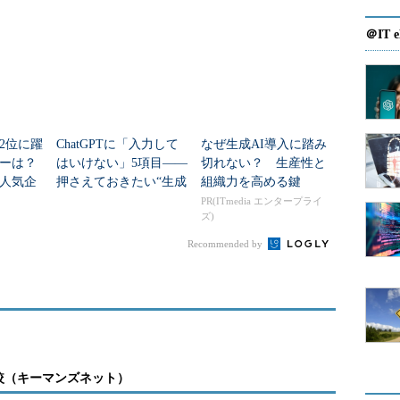
ていきたい」と述べる。
＠IT e
定していたそうだが、蓋を開けてみれば大盛況で、3
みがあったという。「実はこんなにセキュリティや
たんだなと感じた」（中島氏）。
2位に躍
ChatGPTに「入力して
なぜ生成AI導入に踏み
ダーは？
はいけない」5項目――
切れない？ 生産性と
人気企
押さえておきたい“生成
組織力を高める鍵
ネットワーク（パケット解析）」「Webセキュリティ」
AIのNGリスト”
PR(ITmedia エンタープライ
」という4分野について、どんなツールを用いてどの
ズ)
らが現実のセキュリティとどのように結びついてい
Recommended by
、仮想マシン形式で用意した演習環境上で、実際に
習を進めるという二部形式で行われた。
較（キーマンズネット）