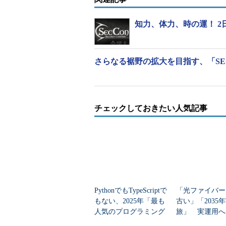
組み合わせて取り組まなければ、勝利
頭に海外では盛んに開催されており
知力、体力、時の運！ 2
グの場として活用されることもある
さらなる裾野の拡大を目指す、「SECC
チェックしておきたい人気記事
PythonでもTypeScriptで
「光ファイバー
もない、2025年「最も
古い」「2035
人気のプログラミング
旅」 実運用へ
「CTF for GIRLS」を企画した中島明日香氏
言語」
データセンター