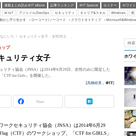
連載まとめ読み＠IT eBook
記事ランキング
＠IT Special
セミナー
ホワイト
AI IoT
アジャイル/DevOps
セキュリティ
キャリア&スキル
Windows
初
り動かし守り生かす
ローコード/ノーコード
クラウドネイティブ
Microsoft&Windo
Server & Storage
HTML5 + UX
なにいた！ セキュリティ女子：女性同士、...
Smart & Social
ョップ
Coding Edge
キュリティ女子
ホワ
Java Agile
リティ協会（JNSA）は2014年6月29日、女性のみに限定した
Database Expert
「CTF for Girls」を開催した。
Linux ＆ OSS
[
高橋睦美
，
＠IT
]
Master of IP Networ
Security & Trust
Share
Test & Tools
Insider.NET
ークセキュリティ協会（JNSA）は2014年6月29
ブログ
Flag（CTF）のワークショップ、「CTF for GIRLS」