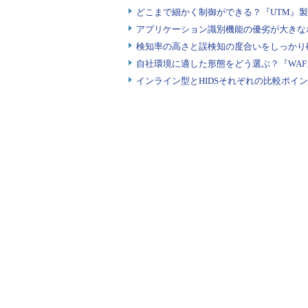
どこまで細かく制御ができる？『UTM』
アプリケーション識別機能の優劣が大きな
検知率の高さと誤検知の度合いをしっかり確
自社環境に適した形態をどう選ぶ？『WA
インライン型とHIDSそれぞれの比較ポイ
一般的なCTFで机に並ぶのは、レッドブルを
の場合は「スイーツ」
参加者への事前アンケートでは、
るのではないかと不安です」といっ
では基礎的な内容を中心に、例えばネッ
の、フォレンジックならば「FTK Im
インジェクションやディレクトリト