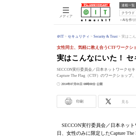
連載一覧
クラウド
メディア
AIを作
＠IT
セキュリティ
Security & Trust
実はこん
女性同士、気軽に教え合うCTFワークシ
実はこんなにいた！ セ
SECCON実行委員会／日本ネットワークセキュ
Capture The Flag（CTF）のワークショップ、
2014年07月01日 08時00分 公開
印刷
見る
SECCON実行委員会／日本ネットワ
日、女性のみに限定したCapture The 