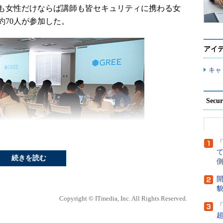
も女性だけならば講師も皆セキュリティに携わる女
約70人が参加した。
アイ
キャ
Secu
続きを読む
側
開
う競技会の一種だ。主に、用意された問題を解いて
貌
Copyright © ITmedia, Inc. All Rights Reserved.
、互いに手元のサーバーを守り合う攻防戦形式の2タ
や監視、マルウェア解析などに必要となるスキルを