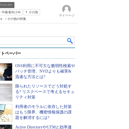
ペーパー
・中級者向けAI
その他
マイページ
ws
その他の特集
イトペーパー
OSS利用に不可欠な脆弱性検索や
パッチ管理、NVDよりも確実&
迅速な方法とは?
限られたリソースでどう対処す
k
る? リスクベースで考えるセキュ
リティ対策
利用者のモラルに依存した対策
はもう限界、機密情報保護の課
題を解消するには?
Active DirectoryやUTMと効率連