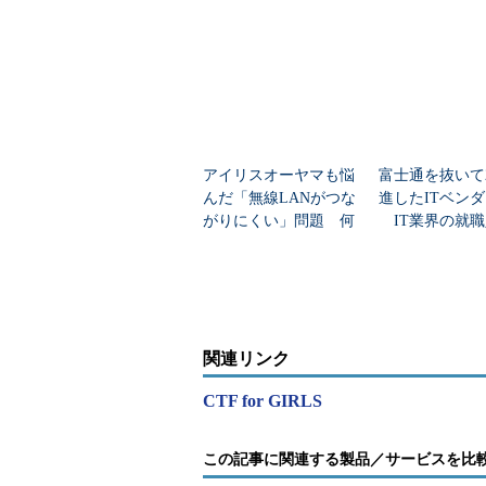
て相談し合えるコミュニティを作っ
当初、集まるのは20人程度かと想
日ほどのうちに80人を越す申し込
CTFに興味を持っている女性がい
アイリスオーヤマも悩
富士通を抜いて
演習の模様
んだ「無線LANがつな
進したITベン
がりにくい」問題 何
IT業界の就職
CTF for GIRLSでは、まず「
を変えて解決した？
業トップ20
「バイナリ解析」「フォレンジック
ように問題を解いていくのか、それ
るかを解説する講習を実施。その後
ツールを用いて問題に取り組み、実
関連リンク
CTF for GIRLS
この記事に関連する製品／サービスを比