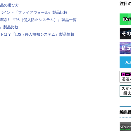
注目
製品の選び方
ポイント『ファイアウォール』製品比較
認！『IPS（侵入防止システム）』製品一覧
F』製品比較
ントは？『IDS（侵入検知システム』製品情報
はじめとするエナジードリンクが定番だが、CTF for GIRLS
「初心者なのでついていけるか、周りに迷惑を掛け
た声もあったという。そこで今回のワークショップ
トワーク（パケット解析）ならば「Wireshark」
編集
ager」の使い方を、またWebセキュリティならばSQL
ラバーサルといった代表的な脆弱性の説明を丁寧に