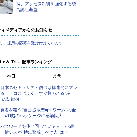
携、アクセス制御を強化する統
合認証基盤
ティメディアからのお知らせ
リア採用の応募を受け付けています
rity & Trust 記事ランキング
月間
本日
「日本のセキュリティ信仰は構造的にズレ
てる」 コスパよく、すぐ救われる“左
”の防衛術
発者を狙う“自己拡散型npmワーム”の全
 400超のパッケージに感染拡大
「パスワードを使い回している人」が6割
超 情シスが“特に警戒すべき人”は？