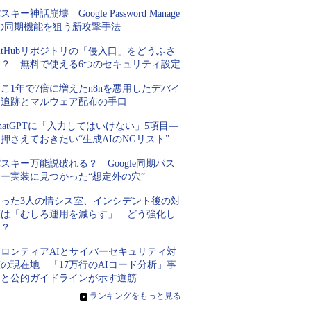
スキー神話崩壊 Google Password Manage
rの同期機能を狙う新攻撃手法
itHubリポジトリの「侵入口」をどうふさ
ぐ？ 無料で使える6つのセキュリティ設定
こ1年で7倍に増えたn8nを悪用したデバイ
ス追跡とマルウェア配布の手口
hatGPTに「入力してはいけない」5項目―
押さえておきたい“生成AIのNGリスト”
スキー万能説破れる？ Google同期パス
キー実装に見つかった“想定外の穴”
たった3人の情シス室、インシデント後の対
策は「むしろ運用を減らす」 どう強化し
た？
フロンティアAIとサイバーセキュリティ対
の現在地 「17万行のAIコード分析」事
例と公的ガイドラインが示す道筋
»
ランキングをもっと見る