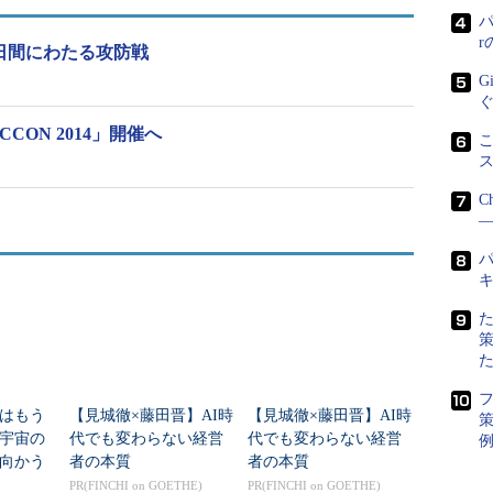
は難しい。米国で行われる「DEFCON CTF」を筆
パ
、時にはセキュリティエンジニアのリクルーティン
日間にわたる攻防戦
。
G
日本でも最近になって、セキュリティ人材の裾野
ON 2014」開催へ
こ
拡大を目的に、「SECCON CTF」など幾つかの大会
が開催されるようになってきた。だがこれまで取材
C
してきた限り、女性の参加率はよくても1割以下と
―
いったところだ。これはそのまま、国内のIT業界、
パ
ITセキュリティ業界の女性の少なさを表すものでも
ある。
そんな中、あえて女性限定のCTFワークショップ
を試みた理由について、企画したNTTセキュアプラ
ットフォーム研究所の中島明日香氏は、「女性限定
はもう
【見城徹×藤田晋】AI時
【見城徹×藤田晋】AI時
策
という形にすることで、セキュリティ技術に興味を
年宇宙の
代でも変わらない経営
代でも変わらない経営
持つ人の最初の入口のハードルを下げ、機会を広げ
向かう
者の本質
者の本質
たかった。これを機に、気軽にセキュリティについ
新技術
PR(FINCHI on GOETHE)
PR(FINCHI on GOETHE)