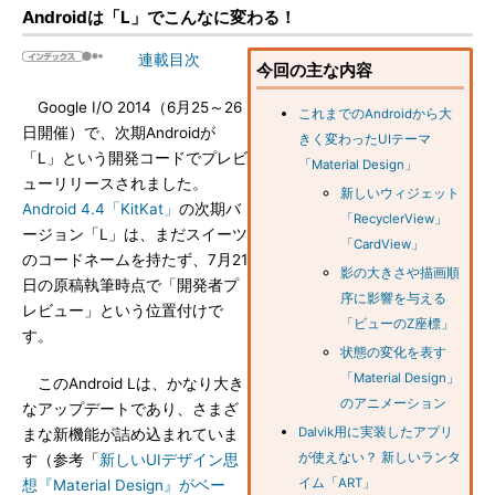
Androidは「L」でこんなに変わる！
連載目次
今回の主な内容
Google I/O 2014（6月25～26
これまでのAndroidから大
日開催）で、次期Androidが
きく変わったUIテーマ
「L」という開発コードでプレビ
「Material Design」
ューリリースされました。
新しいウィジェット
Android 4.4「KitKat」
の次期バ
「RecyclerView」
ージョン「L」は、まだスイーツ
「CardView」
のコードネームを持たず、7月21
影の大きさや描画順
日の原稿執筆時点で「開発者プ
序に影響を与える
レビュー」という位置付けで
「ビューのZ座標」
す。
状態の変化を表す
「Material Design」
このAndroid Lは、かなり大き
のアニメーション
なアップデートであり、さまざ
Dalvik用に実装したアプリ
まな新機能が詰め込まれていま
が使えない？ 新しいランタ
す（参考「
新しいUIデザイン思
イム「ART」
想『Material Design』がベー