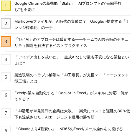
Google Chromeの新機能「Skills」 AIプロンプトの“毎回手打
ち”を不要に
Markdownファイルが、AI時代の負債に？ Googleが提案する「ナ
レッジ標準化」の一手
「1人1AI」のアプローチは破綻する――チームでAI共有時のセキュ
リティ問題を解決するベストプラクティス
「アイデア出しを抜いた」 生成AIなしで最も不安になる業務とい
えば？
製造現場のトラブル解消を「AI工場長」が支援？ 「エージェント
型工場」とは
Excel作業を自動化する「Copilot in Excel」がスキルに対応 何が
できる？
「AI活用が単発質問の企業は大敗」 楽天にコストと遅延の30％低
下も達成させた、AIエージェント運用の勝ち筋
「Claudeより4割安い」 M365のExcel/メール操作を丸投げる