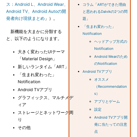
ス：Android L、Android Wear、
コラム「ARTができた理由
Android TV、Android Autoの開
と思われるDalvikの2つの問
発者向け現状まとめ
」）。
題」
「生まれ変わった」
新機能を大まかに分類する
Notification
と、以下のようになります。
ヘッドアップ方式の
Notification
大きく変わったUIテーマ
Android Wearのため
「Material Design」
のNotification
新しいランタイム「ART」
Android TVアプリ
「生まれ変わった」
オススメ
Notification
（Recommendation
Android TVアプリ
s）
グラフィックス、マルチメデ
アプリとゲーム
ィア
設定
ストレージとネットワーク周
Android TVアプリ開
り
発に当たっての注意
その他
点