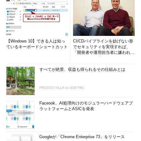
【Windows 10】できる人は知っ
CI/CDパイプラインを妨げない形
ているキーボードショートカット
でセキュリティを実現すれば、
「開発者や運用担当者に嫌われな
いWAF」は可能か
すべてが絶景、収益も得られるその仕組みとは
PR(COCO VILLA on GOETHE)
Faceook、AI処理向けのモジュラーハードウェアプ
ラットフォームとASICを発表
Googleが「Chrome Enterprise 73」をリリース