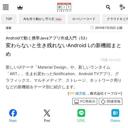
TOP
AIを作り動かし守り生かす
ロー/ノーコード
クラウドネイ
連載
2014年7月25日 公開
Androidで動く携帯Javaアプリ作成入門（53）
変わらないと生き残れないAndroid Lの新機能まと
め
（1/4 ページ）
新しいUIテーマ「Material Design」や、新しいランタイム
「ART」、生まれ変わったNotification、Android TVアプリ、グ
ラフィックス、マルチメディア、ストレージ、ネットワーク周り
などの新機能をテーマ別に紹介します。
[
緒方聡
，株式会社イーフロー]
PC用表示
関連情報
Share
Post
LINE
Hatena