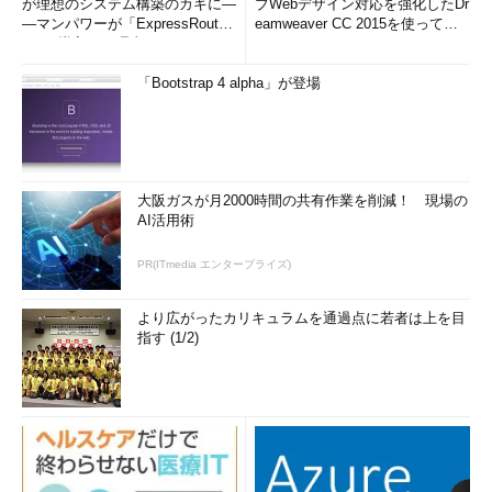
が理想のシステム構築のカギに―
ブWebデザイン対応を強化したDr
―マンパワーが「ExpressRout
eamweaver CC 2015を使って
e」を導入した理由
み...
「Bootstrap 4 alpha」が登場
大阪ガスが月2000時間の共有作業を削減！ 現場の
AI活用術
PR(ITmedia エンタープライズ)
より広がったカリキュラムを通過点に若者は上を目
指す (1/2)