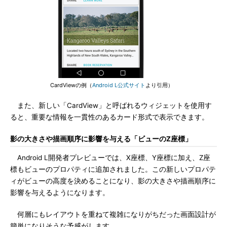
CardViewの例（
Android L公式サイト
より引用）
また、新しい「CardView」と呼ばれるウィジェットを使用す
ると、重要な情報を一貫性のあるカード形式で表示できます。
影の大きさや描画順序に影響を与える「ビューのZ座標」
Android L開発者プレビューでは、X座標、Y座標に加え、Z座
標もビューのプロパティに追加されました。この新しいプロパテ
ィがビューの高度を決めることになり、影の大きさや描画順序に
影響を与えるようになります。
何層にもレイアウトを重ねて複雑になりがちだった画面設計が
簡単になりそうな予感がします。