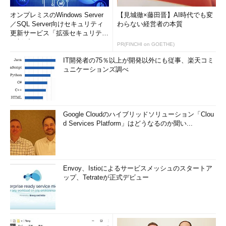
オンプレミスのWindows Server
【見城徹×藤田晋】AI時代でも変
／SQL Server向けセキュリティ
わらない経営者の本質
更新サービス「拡張セキュリティ
更新プログ...
PR(FINCHI on GOETHE)
IT開発者の75％以上が開発以外にも従事、楽天コミ
ュニケーションズ調べ
Google Cloudのハイブリッドソリューション「Clou
d Services Platform」はどうなるのか聞い...
Envoy、Istioによるサービスメッシュのスタートア
ップ、Tetrateが正式デビュー