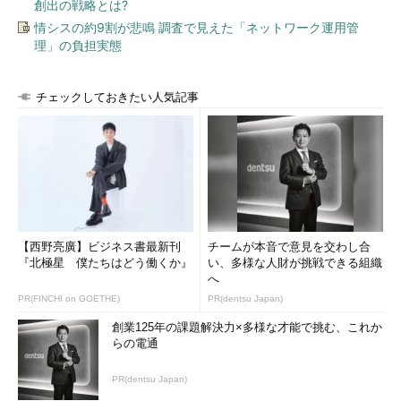
創出の戦略とは?
情シスの約9割が悲鳴 調査で見えた「ネットワーク運用管
理」の負担実態
チェックしておきたい人気記事
【西野亮廣】ビジネス書最新刊
チームが本音で意見を交わし合
『北極星 僕たちはどう働くか』
い、多様な人財が挑戦できる組織
へ
PR(FINCHI on GOETHE)
PR(dentsu Japan)
創業125年の課題解決力×多様な才能で挑む、これか
らの電通
PR(dentsu Japan)