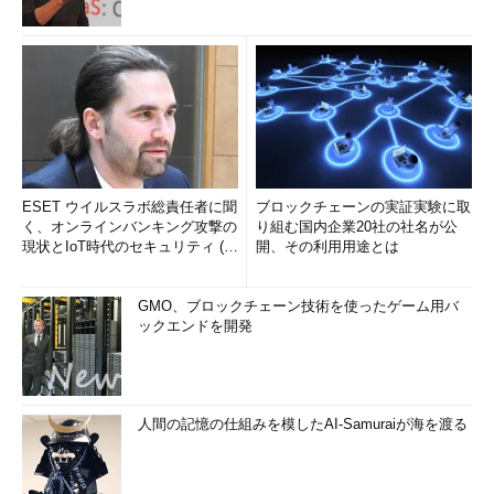
ESET ウイルスラボ総責任者に聞
ブロックチェーンの実証実験に取
く、オンラインバンキング攻撃の
り組む国内企業20社の社名が公
現状とIoT時代のセキュリティ (1/
開、その利用用途とは
2)
GMO、ブロックチェーン技術を使ったゲーム用バ
ックエンドを開発
人間の記憶の仕組みを模したAI-Samuraiが海を渡る