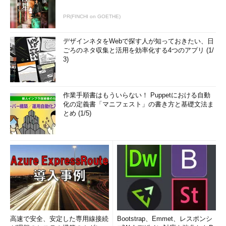
PR(FINCHI on GOETHE)
デザインネタをWebで探す人が知っておきたい、日
ごろのネタ収集と活用を効率化する4つのアプリ (1/
3)
作業手順書はもういらない！ Puppetにおける自動
化の定義書「マニフェスト」の書き方と基礎文法ま
とめ (1/5)
高速で安全、安定した専用線接続
Bootstrap、Emmet、レスポンシ