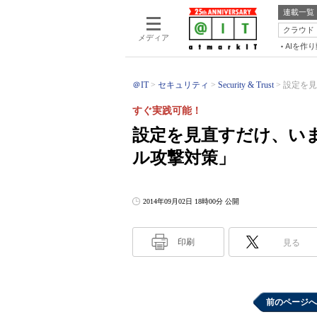
連載一覧
クラウド
メディア
AIを作
＠IT
セキュリティ
Security & Trust
設定を見
すぐ実践可能！
設定を見直すだけ、い
ル攻撃対策」
2014年09月02日 18時00分 公開
印刷
見る
前のページへ