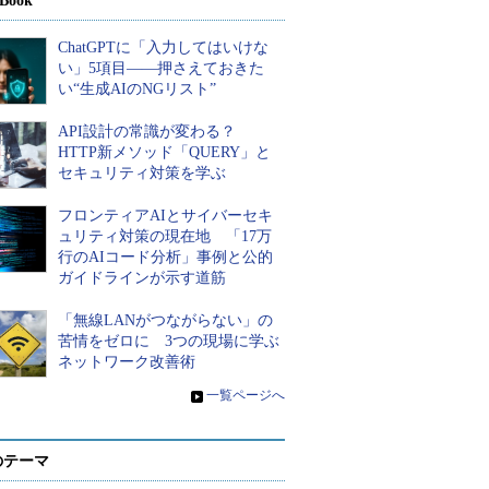
Book
ChatGPTに「入力してはいけな
い」5項目――押さえておきた
い“生成AIのNGリスト”
API設計の常識が変わる？
HTTP新メソッド「QUERY」と
セキュリティ対策を学ぶ
フロンティアAIとサイバーセキ
ュリティ対策の現在地 「17万
行のAIコード分析」事例と公的
ガイドラインが示す道筋
「無線LANがつながらない」の
苦情をゼロに 3つの現場に学ぶ
ネットワーク改善術
»
一覧ページへ
のテーマ