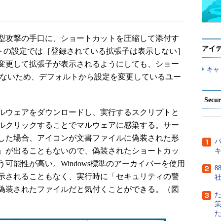
型攻撃の手口に、ショートカットを圧縮して添付す
アイ
ォルトの設定では［登録されている拡張子は表示しない］
変更して拡張子が表示されるようにしても、ショー
キャ
れないため、デフォルトから設定を変更しているユー
。
Secu
ルウェアをダウンロードし、実行するスクリプトと
ルクリックすることでマルウェアに感染する。サー
した場合、アイコンが文書ファイルに偽装された形
パ
」が出ることもないので、偽装されたショートカッ
可能性が高い。Windows標準のアーカイバーを使用
8
示されることもなく、実行時に「セキュリティの警
偽装されたファイルだと気付くことができる。（図