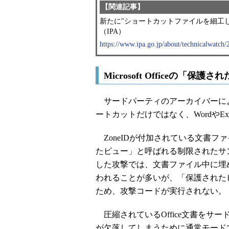
【関連記事】
新たに"ショートカットファイルを細工
（IPA）
https://www.ipa.go.jp/about/technicalwatch
Microsoft Officeの「保護
サードパーティのアーカイバーにより
ートカットだけではなく、WordやEx
ZoneIDが付加されている文書ファイルを
たビュー」と呼ばれる制限されたサン
した攻撃では、文書ファイル中に埋め
われることが多いが、「保護されたビ
ため、攻撃コードが実行されない。
圧縮されているOffice文書をサー
が欠落してしまうために通常モードで