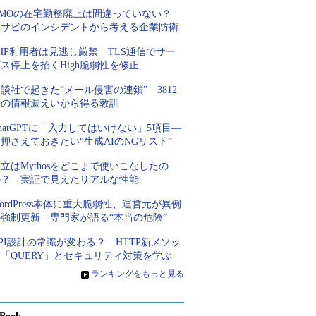
GMOの在宅勤務廃止は間違っていない？
ワサビのインシデントから考える企業防衛
HP利用者は見逃し厳禁 TLS通信でサー
ス停止を招くHigh脆弱性を修正
談社で起きた“メール侵害の連鎖” 3812
件の情報漏えいから得る教訓
hatGPTに「入力してはいけない」5項目―
押さえておきたい“生成AIのNGリスト”
立はMythosをどこまで使いこなしたの
か？ 実証で見えたリアルな性能
ordPress本体に重大脆弱性、運営元が異例
の強制更新 専門家が語る“本当の危険”
PI設計の常識が変わる？ HTTP新メソッ
「QUERY」とセキュリティ対策を学ぶ
»
ランキングをもっと見る