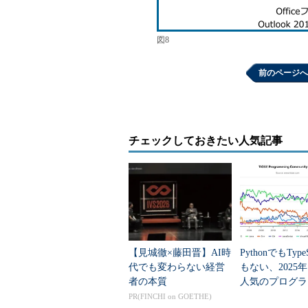
図8
前のページへ
チェックしておきたい人気記事
【見城徹×藤田晋】AI時
PythonでもTypeS
代でも変わらない経営
もない、2025
者の本質
人気のプログラ
言語」
PR(FINCHI on GOETHE)