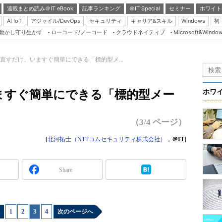
連載まとめ読み＠IT eBook
記事ランキング
＠IT Special
セミナー
ホワイト
AI IoT
アジャイル/DevOps
セキュリティ
キャリア&スキル
Windows
初
り動かし守り生かす
ローコード/ノーコード
クラウドネイティブ
Microsoft&Windo
Server & Storage
HTML5 + UX
直すだけ、いますぐ簡単にできる「標的型メ...
Smart & Social
Coding Edge
ますぐ簡単にできる「標的型メー
ホワ
Java Agile
Database Expert
（3/4 ページ）
Linux ＆ OSS
[
北河拓士（NTTコムセキュリティ株式会社）
，
＠IT
]
Master of IP Networ
Security & Trust
Share
Test & Tools
Insider.NET
1
|
2
|
3
|
4
次のページへ
ブログ