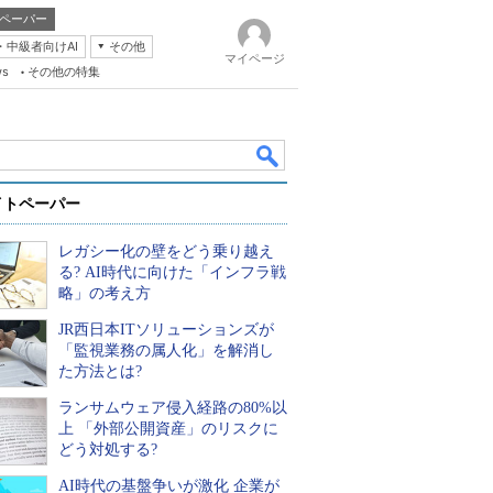
ペーパー
・中級者向けAI
その他
マイページ
ws
その他の特集
イトペーパー
レガシー化の壁をどう乗り越え
る? AI時代に向けた「インフラ戦
略」の考え方
JR西日本ITソリューションズが
k
「監視業務の属人化」を解消し
た方法とは?
ランサムウェア侵入経路の80%以
上 「外部公開資産」のリスクに
どう対処する?
AI時代の基盤争いが激化 企業が