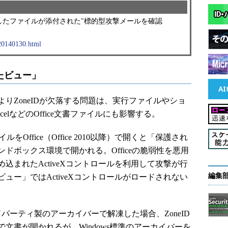
したファイルが添付された"標的型攻撃メールを確認
/20140130.html
されたビュー」
ZoneIDが欠落する問題は、実行ファイルやショ
celなどのOffice文書ファイルにも影響する。
Office（Office 2010以降）で開くと「保護され
ドボックス環境で開かれる。Officeの脆弱性を悪用
込まれたActiveXコントロールを利用して攻撃が行
編集
ュー」ではActiveXコントロールがロードされない
ドパーティ製のアーカイバーで解凍した場合、ZoneID
文書が開かれるが、Windows標準のアーカイバーを