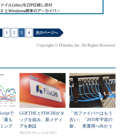
1
|
2
|
3
|
4
次のページへ
Copyright © ITmedia, Inc. All Rights Reserved.
criptで
GOETHEとFINCHIがタ
「光ファイバーはもう
年「最も
ッグを組み、新メディ
古い」「2035年宇宙の
ミング
アを創設
旅」 実運用へ向かう
データセンター新技術
PR(FINCHI on GOETHE)