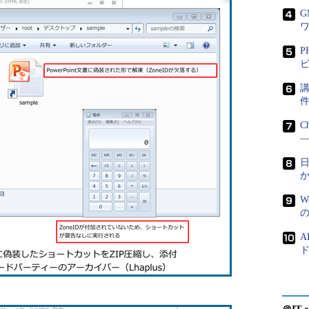
P
ビ
講
C
―
日
W
A
ド