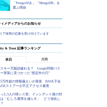
「PostgreSQL」「MongoDB」を
選ぶ理由
ティメディアからのお知らせ
リア採用の応募を受け付けています
rity & Trust 記事ランキング
月間
本日
スキー万能説破れる？ Google同期パス
キー実装に見つかった“想定外の穴”
85万件超の情報漏えいが発覚 BASE子会
社のEストアーが不正アクセス被害
たった3人の情シス室、インシデント後の対
策は「むしろ運用を減らす」 どう強化し
た？