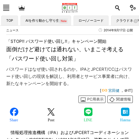
TOP
AIを作り動かし守り生かす
ロー/ノーコード
クラウドネイ
ニュース
2014年9月17日 公開
「STOP!! パスワード使い回し!!」キャンペーン開始
面倒だけど避けては通れない、いまこそ考える
「パスワード使い回し対策」
パスワードはなぜ使い回されるのか。IPAとJPCERT/CCはパスワ
ード使い回しの現状を解説し、利用者とサービス事業者に向け、
新たなキャンペーンを開始する。
[
宮田健
，＠IT]
PC用表示
関連情報
Share
Post
LINE
Hatena
情報処理推進機構（IPA）およびJPCERTコーディネーション