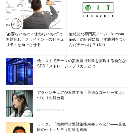
“必要ないもの／使わないもの”は
無慈悲な専門家チーム「kuroma
無効化し、クライアントのセキュ
me6」の暗躍に負けず勝利をつか
リティを向上させる
んだチームは？ (1/2)
低コストでデータの災害復旧対策を実現する新たな
SDS「ストレージレプリカ」とは
アクセンチュアが追求する「最適なユーザー接点」
づくりの舞台裏
PR(アクセンチュア)
ラック、「標的型攻撃対策指南書」を公開――最低
限のセキュリティ対策を網羅