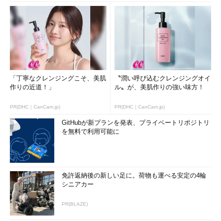
「丁寧なクレンジングこそ、美肌
〝潤い呼び込むクレンジングオイ
作りの近道！」
ル〟が、美肌作りの強い味方！
PR(DHC｜CanCam.jp)
PR(DHC｜CanCam.jp)
GitHubが新プランを発表、プライベートリポジトリ
を無料で利用可能に
免許返納後の新しい足に。荷物も運べる安定の4輪
シニアカー
PR(BLAZE)