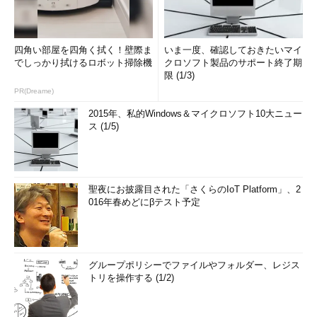
四角い部屋を四角く拭く！壁際ま
いま一度、確認しておきたいマイ
でしっかり拭けるロボット掃除機
クロソフト製品のサポート終了期
限 (1/3)
PR(Dreame)
2015年、私的Windows＆マイクロソフト10大ニュー
ス (1/5)
聖夜にお披露目された「さくらのIoT Platform」、2
016年春めどにβテスト予定
グループポリシーでファイルやフォルダー、レジス
トリを操作する (1/2)