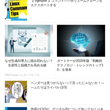
算の動作をします。今回は網羅
【 vgexport 】コマンド――ボリュームグループを
エクスポートする
対象を「被除数（割られる
数）」と「除数（割る数）」と
「商（割り算の結果）」としま
す。網羅基準は同値分割の技法
に基づき「除数と被除数の絶対
値に関わらない商」「商の正
負」「いくつかの代表値」を含
むようにします。
テスティングフレームワーク
なぜ生成AI導入に踏み切れない？
ガートナーが2020年版「戦略的
の都合上、除数が0の場合を別関
生産性と組織力を高める鍵
テクノロジ・トレンドのトップ1
数にしています。
0」を発表
PR(ITmedia エンタープライズ)
class
WhenCoveringDivi
ベンダーは見つからないって言ったじゃないか！―
―ふたりはライバル (1/3)
sion
extends
Specification
{
def
"should 
cover division 
政府のCIOが、デジタルIDについて知っておくべき