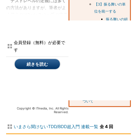
テストレベルの定義には多く
【3】振る舞いの単
の方法がありますが、筆者がよ
位を統一する
く使うのはBoris Beizer氏の定義
振る舞いの組
です。Beizer氏の定義による説
み合わせ方
明がプログラマーにとってより
振る舞いの入
具体的な例示をしているためで
力
会員登録（無料）が必要で
す。Beizer氏は『
ソフトウェア
す
振る舞いの出
テスト技法
』（日経BP刊）とい
力
う書籍の中で次のように定義し
ています。
続きを読む
振る舞いを記
述する動機
ユニットテスト
振る舞いの重
要度
1ファイル内で動作が可能なテ
次回は、スタブやモックに
スト。ほとんどの場合はモック
ついて
が必要です。
Copyright © ITmedia, Inc. All Rights
Reserved.
コンポーネントテスト
いまさら聞けないTDD/BDD超入門 連載一覧
全 4 回
あるユニットが動作するのに