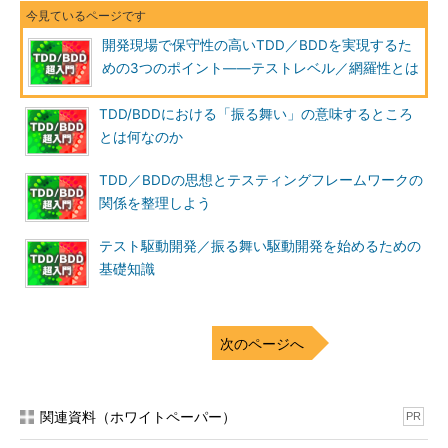
必要なユニットを含めたテスト
です。
開発現場で保守性の高いTDD／BDDを実現するた
例えば、「Foo」機能のエン
めの3つのポイント――テストレベル／網羅性とは
トリである「Aaa」クラスのあ
るメソッドをテストするとしま
TDD/BDDにおける「振る舞い」の意味するところ
しょう。そのメソッドでは
とは何なのか
「Bbb」クラスを参照してお
TDD／BDDの思想とテスティングフレームワークの
り、「Ccc」クラスをフィール
関係を整理しよう
ドに持っていたら、「Bbb」ク
ラスまで含めたものも、
テスト駆動開発／振る舞い駆動開発を始めるための
「Ccc」クラスまで含めたもの
基礎知識
もコンポーネントテストになり
ます。つまり、ある機能のコン
ポーネントテストを達成するた
次のページへ
めには、各ユニットの再帰的な
定義が必要になります。
統合テスト
関連資料（ホワイトペーパー）
PR