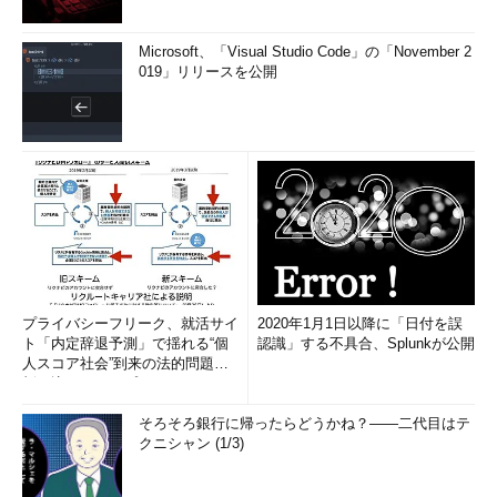
プロダクトのライフサイクル
で起こり得る業務シナリオや性
Microsoft、「Visual Studio Code」の「November 2
能に対するテストです。
019」リリースを公開
受け入れテスト
顧客が行うテストです。
テストレベルはさまざまな分類
がある
このようにテストレベルはさ
まざまな分類がありますが、
GOOSでも述べられているよう
プライバシーフリーク、就活サイ
2020年1月1日以降に「日付を誤
に、このテストレベルならこの
ト「内定辞退予測」で揺れる“個
認識」する不具合、Splunkが公開
人スコア社会”到来の法的問題に
技術がよいといった話はチーム
斬り込む！――プライバシーフ
やソリューションによって大き
リ...
く異なるため、テストレベルの
そろそろ銀行に帰ったらどうかね？――二代目はテ
みから具体的な解決方法へアプ
クニシャン (1/3)
ローチする方法は限定的にしか
できないことが多いです。