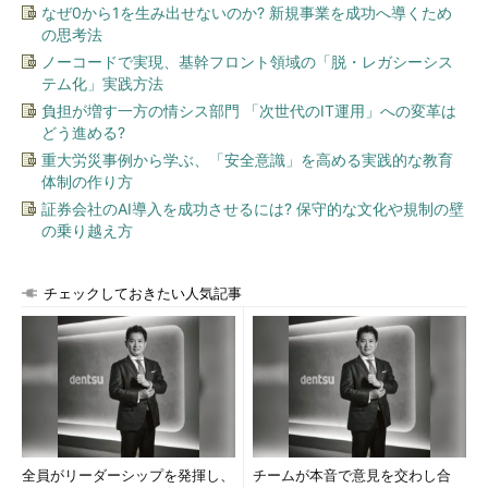
コンポーネント間のテストで
なぜ0から1を生み出せないのか? 新規事業を成功へ導くため
す。先のコンポーネントテスト
の思考法
では、「Foo」機能のために
ノーコードで実現、基幹フロント領域の「脱・レガシーシス
「Aaa」「Bbb」「Ccc」といっ
テム化」実践方法
たクラスの関連をテストしたわ
負担が増す一方の情シス部門 「次世代のIT運用」への変革は
けですが、「Bar」機能のための
どう進める?
「Xxx」「Yyy」「Zzz」クラス
重大労災事例から学ぶ、「安全意識」を高める実践的な教育
は別のコンポーネントと考える
体制の作り方
ことになります。この場合、直
証券会社のAI導入を成功させるには? 保守的な文化や規制の壁
の乗り越え方
交しているかもしれませんし、
別のリソース部分で何か関連し
ているかもしれません。この連
チェックしておきたい人気記事
携をテストします。
システムテスト
システム全体を動作させるテ
ストです。コンポーネントテス
ト、統合テストでは検出されな
いようなバグを検出させます。
全員がリーダーシップを発揮し、
チームが本音で意見を交わし合