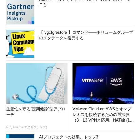
without error"
()
こと
{
        expect
:
        dividend 
/
 divisor 
==
【 vgcfgrestore 】コマンド――ボリュームグループ
quotient
のメタデータを復元する
where
:
        dividend 
|
 divisor 
||
quotient
6
|
1
||
6
6
|
2
||
3
6
|
6
||
1
10
生産性を守る“定期健診”型アプロ
VMware Cloud on AWSとオンプ
|
-
1
||
-
10
ーチ
レミスを接続するための選択肢
-
10
（3）L3 VPNと応用、NAT編 (1/
|
2
||
-
5
2)
PR(ITmedia エグゼクティブ)
-
10
|
-
10
AIプロジェクトの効果、トップ3
||
1