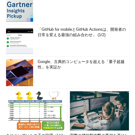
0
|
1
||
0
0
|
-
1
||
0
}
「GitHub for mobileとGitHub Actionsは、開発者の
日常を変える最強の組み合わせ」 (1/2)
def
"should 
cover division 
error"
()
{
when
:
Google、古典的コンピュータを超える「量子超越
        dividend 
性」を実証か
/
 divisor
then
:
thrown
(
Arithmeti
cException
)
where
:
        dividend 
|
 divisor
1
|
0
0