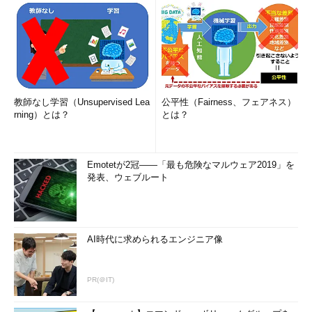
網羅基準――どのように
そのテストにおいて『何を“ど
のように”網羅しようとしている
か』の“どのように”に当たるも
ののことです。全てを網羅する
ことは非常に難しいので、多く
教師なし学習（Unsupervised Lea
公平性（Fairness、フェアネス）
の場合はなんらかの網羅基準を
rning）とは？
とは？
テスト技法ごとに選択し、網羅
対象をいくつかに絞ります。“全
て”ではなく“それら”を選んだ基
Emotetが2冠――「最も危険なマルウェア2019」を
発表、ウェブルート
準を示すイメージです。
具体例
では、割り算の関数において
AI時代に求められるエンジニア像
網羅対象と網羅基準が何かを例
に示します。
PR(＠IT)
Groovyでは記号「/」が割り