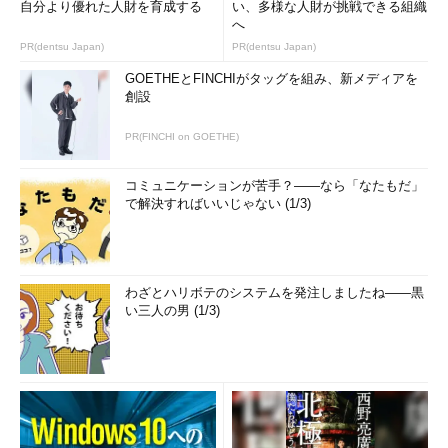
自分より優れた人財を育成する
い、多様な人財が挑戦できる組織
自然と「JSTQB（Japan
へ
Software Testing Qualifications
PR(dentsu Japan)
PR(dentsu Japan)
Board）」が規定しているステ
GOETHEとFINCHIがタッグを組み、新メディアを
ージング環境を想定した実際の
創設
シナリオに基づくテストが必要
になります。
PR(FINCHI on GOETHE)
『実践テスト駆動開発』での定
コミュニケーションが苦手？――なら「なたもだ」
義
で解決すればいいじゃない (1/3)
書籍『
実践テスト駆動開発
』
（翔泳社刊：Growing Object-
Oriented Software Guided by
わざとハリボテのシステムを発注しましたね――黒
Tests）（以下、GOOS）では次
い三人の男 (1/3)
のように定義しています。
ユニットテスト
「オブジェクトは正しく振る
舞っているか？」「また、オブ