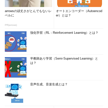
に、「テストをしたのに『テス
トケース漏れ』『組み合わせ漏
arrowsの頑丈さがとんでもないレ
オートエンコーダー（Autoencod
れ』を発見できず、バグを検出
ベルに
er）とは？
できなかった」などのような表
PR(arrows)
現を聞きます。テストにおい
て、網羅は「網羅対象」「網羅
強化学習（RL：Reinforcement Learning）とは？
基準」という2つの言葉によって
定義されます。
網羅対象――何を
半教師あり学習（Semi-Supervised Learning）と
そのテストにおいて『“何
は？
を”網羅しようとしているか』
の“何を”に当たるもののことで
す。例えば、ある関数において
引数を網羅することがあるかも
音声生成、音楽生成とは？
しれません。もしくは返り値を
網羅することがあるかもしれま
せん。