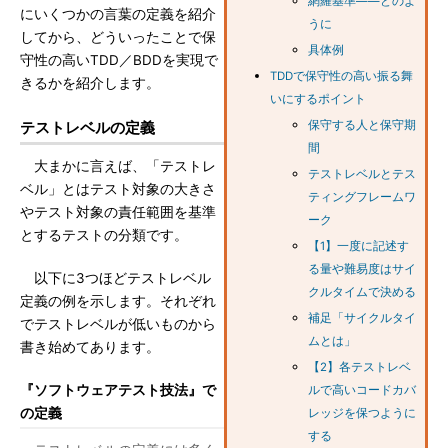
網羅基準――どのよ
にいくつかの言葉の定義を紹介
うに
してから、どういったことで保
具体例
守性の高いTDD／BDDを実現で
TDDで保守性の高い振る舞
きるかを紹介します。
いにするポイント
テストレベルの定義
保守する人と保守期
間
大まかに言えば、「テストレ
テストレベルとテス
ベル」とはテスト対象の大きさ
ティングフレームワ
やテスト対象の責任範囲を基準
ーク
とするテストの分類です。
【1】一度に記述す
る量や難易度はサイ
以下に3つほどテストレベル
クルタイムで決める
定義の例を示します。それぞれ
補足「サイクルタイ
でテストレベルが低いものから
ムとは」
書き始めてあります。
【2】各テストレベ
『ソフトウェアテスト技法』で
ルで高いコードカバ
の定義
レッジを保つように
する