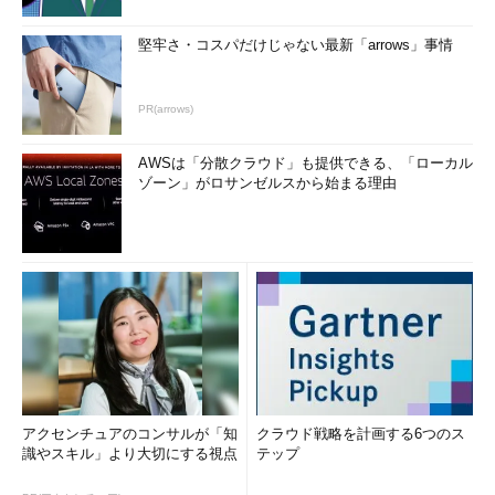
アプリケーションドメイン（問
堅牢さ・コスパだけじゃない最新「arrows」事情
題領域）とソリューションドメ
イン（解決領域）
PR(arrows)
また、テストレベルが高いも
のほどアプリケーションドメイ
AWSは「分散クラウド」も提供できる、「ローカル
ゾーン」がロサンゼルスから始まる理由
ン（問題領域）、テストレベル
が低いものほどソリューション
ドメイン（解決領域）に対する
テストを行っているともいえま
す。
アプリケーションドメインと
は「あるソフトウェアによって
変化させたいことそのもの」の
ことです。いわゆるソフトウェ
アクセンチュアのコンサルが「知
クラウド戦略を計画する6つのス
ア開発における要求や要求仕様
識やスキル」より大切にする視点
テップ
として表現されるようなものを
イメージしてください。