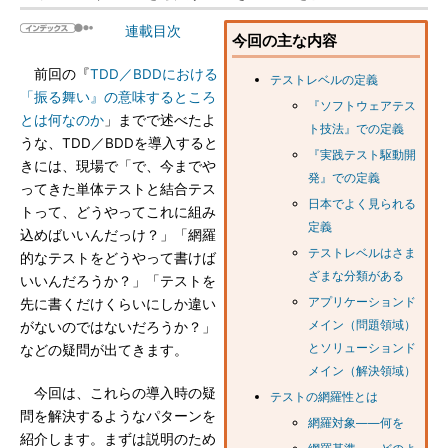
連載目次
今回の主な内容
前回の『
TDD／BDDにおける
テストレベルの定義
「振る舞い』の意味するところ
『ソフトウェアテス
とは何なのか
」までで述べたよ
ト技法』での定義
うな、TDD／BDDを導入すると
『実践テスト駆動開
きには、現場で「で、今までや
発』での定義
ってきた単体テストと結合テス
日本でよく見られる
トって、どうやってこれに組み
定義
込めばいいんだっけ？」「網羅
テストレベルはさま
的なテストをどうやって書けば
ざまな分類がある
いいんだろうか？」「テストを
アプリケーションド
先に書くだけくらいにしか違い
メイン（問題領域）
がないのではないだろうか？」
とソリューションド
などの疑問が出てきます。
メイン（解決領域）
今回は、これらの導入時の疑
テストの網羅性とは
問を解決するようなパターンを
網羅対象――何を
紹介します。まずは説明のため