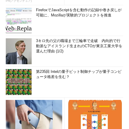
PR(アクセンチュア)
FirefoxでJavaScriptを含む動作の記録や巻き戻しが
ソリューションドメインとは
可能に、Mozillaが実験的プロジェクトを推進
「あるソフトウェアで実現する
方法そのもの」のことです。い
わゆるソフトウェア開発におけ
る基本設計や外部設計として表
3キロ先の父の職場まで三輪車で走破 内向的で行
現されるようなものをイメージ
動派なアイスランド生まれのCTOが東京工業大学を
してください。
選んだ理由 (1/2)
詳細はWebサイト「オブジェ
クトの広場」で金澤典子氏が公
第235回 Intelの量子ビット制御チップが量子コンピ
開している『
マルチパラダイム
ュータ格差を生む？
デザイン - 序論 -
』や、書籍
「
実践プログラミングDSL
」
（翔泳社刊）を参照してくださ
い。
テストの網羅性とは
バグを出してしまったとき