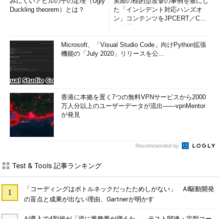
みにくいアヒルの子の定理（Ugly
実際の標的型攻撃の事例を基にし
|
0
Duckling theorem）とは？
た「インシデント対応ハンズオ
ン」コンテンツをJPCERT／CC
-
1
が公開
|
0
Microsoft、「Visual Studio Code」向けPython拡張
}
機能の「July 2020」リリースを公...
}
上記例は一関数であり、副作
用がなく標準APIなので、詳細な
香港に本拠を置く7つの無料VPNサービスから2000
万人分以上のユーザーデータが流出――vpnMentor
テストケースは省略してありま
が発見
す。筆者が仮に割り算関数を自
作するなら、「極大値」「極小
値」「null」など言語やツールに
Recommended by
応じてさまざまなパターンを追
加もしくは減らします。
Test & Tools 記事ランキング
TDDで保守性の
「コーディングはボトルネックだったためしがない」 AI駆動開発
高い振る舞いに
の盲点と成果が出ない理由、Gartnerが明かす
するポイント
AI導入で4割超が「逆に業務量が増えた」 テスト関連・定型コー