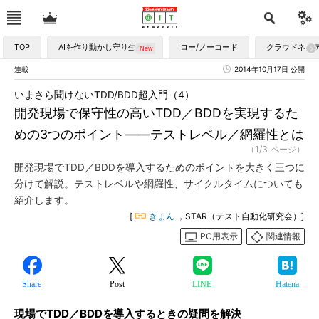
TOP
AIを作り動かし守り生かす
ロー/ノーコード
クラウドネイ
連載
2014年10月17日 公開
いまさら聞けないTDD/BDD超入門（4）
開発現場で保守性の高いTDD／BDDを実現するた
めの3つのポイント――テストレベル／網羅性とは
（1/3 ページ）
開発現場でTDD／BDDを導入するためのポイントを大きく三つに
分けて解説。テストレベルや網羅性、サイクルタイムについても
紹介します。
[
きょん
，STAR（テスト自動化研究会）]
PC用表示
関連情報
Share
Post
LINE
Hatena
現場でTDD／BDDを導入するときの疑問を解決