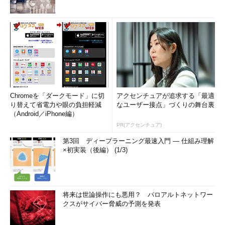
単体テスト
ユーザーから見える単一の機
能もしくは1画面に対するテスト
です。
社内統合テスト
社内で完結する機能を組み合
Chromeを「ダークモード」に切
アクセンチュアが追求する「最適
り替えて省電力や眼の負担軽減
なユーザー接点」づくりの舞台裏
わせて、ユースケースに対する
（Android／iPhone編）
テストです。
PR(アクセンチュア)
社外統合テスト
第3回 ディープラーニング最速入門 ― 仕組み理解
×初実装（後編） (1/3)
社外の組織が提供している機
能を組み合わせて、ユースケー
スに対するテストです。
将来は世論操作にも悪用？ パロアルトネットワー
クスがサイバー脅威の予測を発表
システムテスト