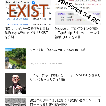
別非特定情報」の2種類に分類できます。
個人情報保護法の改正では、「識別非特定情報」を含む「個人
の特定性を低減したデータ」をどのように使っていくのか、どの
ように規定していくのか、ということが焦点になっています。今
NICT、サイバー脅威情報を自動
Microsoft、プログラミング言語
後、企業は「個人情報」だけでなく、「パーソナルデータ」を扱
集約できるWebアプリ「EXIST」
「TypeScript 3.4」のリリース候
う機会が格段に増え、プライバシーを保護するという観点から
を公開
補版（RC）を公開
も、特定性、識別性という観点により一層、注意していく必要が
あります。
シェア別荘「COCO VILLA Owners」3選
各国で進む議論の動向と、データを活用する者
が覚えておくべき責務、PPDMについて
PR(COCO VILLA on GOETHE)
一にも二にも「防御」を――元CIAのCISOが提言し
た6つのセキュリティ対策
2018年の災害では34.2％で「BCPが機能した」、N
TTデータ経営研究所が調査