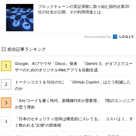
ブロックチェーンの実証実験に取り組む国内企業20
社の社名が公開、その利用用途とは
Recommended by
総合記事ランキング
Google、AIブラウザ「Disco」発表 「Gemini 3」がタブ上でユー
ザーのためのオリジナルWebアプリを自動生成
トークンコストを10分の1に 「GitHub Copilot」はどう削減した
のか
「AIがコードを書く時代、新職種FDEが需要増」 7割のエンジニア
が思う理由
「日本のセキュリティ信仰は構造的にズレてる」 コスパよく、す
ぐ救われる“左側”の防衛術