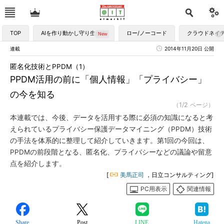
TOP
AIを作り動かし守り生かす
ロー/ノーコード
クラウドネイ
連載
2014年11月20日 公開
匿名化技術とPPDM（1）
PPDM活用の前に「個人情報」「プライバシー」
の今を知る
（1/2 ページ）
本連載では、今後、データを活用する際に必須の知識になると考
えられているプライバシー保護データマイニング（PPDM）技術
の手法を体系的に整理して紹介していきます。第1回の今回は、
PPDMの前段階となる、匿名化、プライバシーなどの議論や留意
点を紹介します。
[
美馬正司
，日立コンサルティング]
PC用表示
関連情報
Share
Post
LINE
Hatena