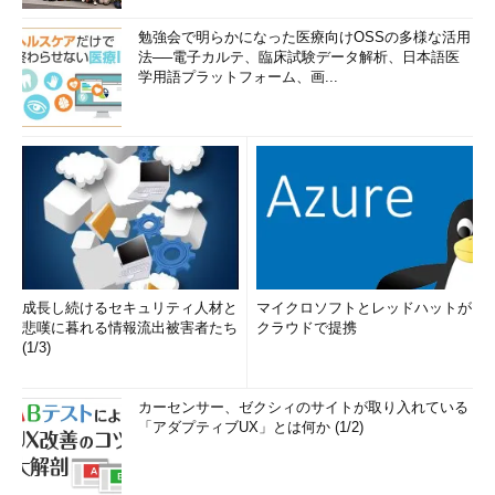
勉強会で明らかになった医療向けOSSの多様な活用
法──電子カルテ、臨床試験データ解析、日本語医
学用語プラットフォーム、画...
成長し続けるセキュリティ人材と
マイクロソフトとレッドハットが
悲嘆に暮れる情報流出被害者たち
クラウドで提携
(1/3)
カーセンサー、ゼクシィのサイトが取り入れている
「アダプティブUX」とは何か (1/2)