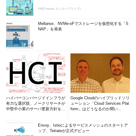
PR(ITmedia エンタープライズ)
Mellanox、NVMe-oFでストレージを仮想化する「S
NAP」を発表
ハイパーコンバージドインフラが
Google Cloudのハイブリッドソリ
有力な選択肢、ノークリサーチが
ューション「Cloud Services Plat
中堅中小業のサーバ更新方針を調
form」はどうなるのか聞い...
査
Envoy、Istioによるサービスメッシュのスタートア
ップ、Tetrateが正式デビュー