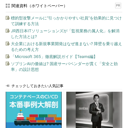
シー侵害として訴えられるケース、あるいは炎上して問題化する
関連資料（ホワイトペーパー）
PR
ケースなどが起こり得る、というリスクです。
標的型攻撃メールに“引っかかりやすい社員”を効果的に見つけ
「特定」「識別」情報と「パーソナルデータ」の範囲
て訓練する方法
JR西日本ITソリューションズが「監視業務の属人化」を解消
では、企業や組織がプライバシーを保護するためにはどうすれ
した方法とは?
ばよいでしょうか。
大企業における新規事業開発はなぜ進まない? 障壁を乗り越え
るための考え方
個人情報保護法では、個人情報を「特定の個人を識別すること
「Microsoft 365」徹底解説ガイド【Teams編】
ができるもの（他の情報と容易に照合することができ、それによ
ソブリンAIの価値は? 国産サーバベンダーが貫く「安全と効
り特定の個人を識別することができるものを含む）」と規定して
率」の設計思想
います。つまり、特定の個人として識別されるということの「蓋
然（がいぜん）性（その事象が実現される確実性）」が判定基準
になりますが、プライバシーという点では、この部分が明確でな
チェックしておきたい人気記事
いところに個人の側に「気持ちの悪さ」が生じます。
例えば、個人の購買履歴が集積したデータがあった場合、特異
な嗜好（しこう）品や非常に高額な製品などから、購買した人が
特定できる可能性もゼロではありません。従って、ここに気持ち
悪さが生じます。一方、街中にいる人の数をグラフ化した場合、