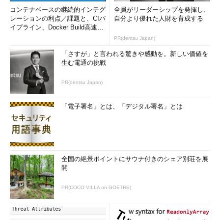
東京駅に自分がいたからといって、東京駅のグラフの公開はプラ
コンテナベースの継続的インテグ
全員がリーダーシップを発揮し、
イバシーの侵害にはなりません。これは、その数字の塊だけでは
レーションの利点／課題と、CIパ
自分より優れた人財を育成する
誰のデータなのかを第三者が特定することができないという蓋然
イプライン、Docker Build高速化
のコツ (1/2...
性が、誰が見ても明らかだからです。つまり、第三者が実際に特
PR(dentsu Japan)
定の個人を識別することに確実性があるか否かで、プライバシー
「さすが」と言われる驚きや感動を。新しい価値を
に配慮できているかどうかについて、一定の判断ができるといえ
生む電通の挑戦
ます。
PR(dentsu Japan)
では、
特定の個人が識別されるリスクを低減する
にはどうすれ
ばよいのでしょうか。そこで有効と考えられているのが
匿名化技
「電子署名」とは、「デジタル署名」とは
術
です。匿名化とは、データをひも解いていっても、ある特定の
個人にデータが戻らないようにすることをいいます。匿名化に際
して、検討するデータの特性はもう一段分解すると二つに分ける
ことができます。一つは、「識別性（＝あるデータが一人の人の
全国の絶景ポイントにサウナ付きのシェア別荘を展
データと分かるかどうか）」、もう一つは「特定性（＝あるデー
開
タが誰のデータであるか分かるかどうか）」です。
PR(COCO VILLA on GOETHE)
そして、匿名化された情報は、ある一人の人のデータであるこ
とは識別できるが個人までは特定できない「識別非特定情報」
と、一人の人だとも分からないし、個人とも特定できない「非識