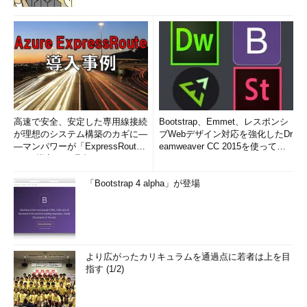
高速で安全、安定した専用線接続
Bootstrap、Emmet、レスポンシ
が理想のシステム構築のカギに―
ブWebデザイン対応を強化したDr
―マンパワーが「ExpressRout
eamweaver CC 2015を使って
e」を導入した理由
み...
「Bootstrap 4 alpha」が登場
より広がったカリキュラムを通過点に若者は上を目
指す (1/2)