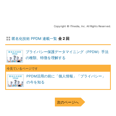
個人情報とプライバシーは似て非なるもの
ここで、個人情報とプライバシーの位置付けについて明確にし
ておきましょう。個人情報保護法は、事業者が個人情報をどう扱
Copyright © ITmedia, Inc. All Rights Reserved.
うべきかを定めたもので、国が事業者を規定するものです。一方
のプライバシーとは、憲法13条の「すべて国民は、個人として尊
匿名化技術 PPDM 連載一覧
全 2 回
重される」という条文にある、生命、自由、幸福に対する国民の
権利を侵したり、民法710条の「他人の身体、自由若しくは名誉
プライバシー保護データマイニング（PPDM）手法
を侵害した場合又は他人の財産権を侵害した場合（略）、財産以
の種類、特徴を理解する
外の侵害に対しても、その賠償をしなければならない」という条
文にあるように、個人に被害を及ぼす情報が不正に公開されたり
した場合に、プライバシーを侵害されたとして、個人が事業者な
PPDM活用の前に「個人情報」「プライバシー」
どを訴えるもの、と理解できます。
の今を知る
つまり、プライバシーの侵害については、各個人がどのように
感じるか、受け取るかが大きな要素となるため、取り扱いが非常
に難しいという問題をはらんでいます。特に事業者が常に気を付
次のページへ
けなければならないのは、個人情報に該当しないと考えられるパ
ーソナルデータであっても、その取り扱いによっては、プライバ