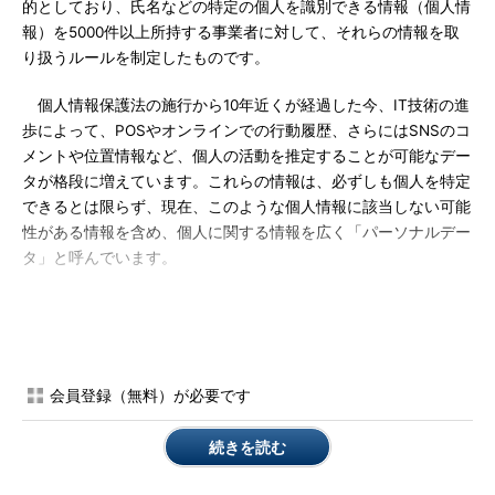
的としており、氏名などの特定の個人を識別できる情報（個人情
報）を5000件以上所持する事業者に対して、それらの情報を取
り扱うルールを制定したものです。
個人情報保護法の施行から10年近くが経過した今、IT技術の進
歩によって、POSやオンラインでの行動履歴、さらにはSNSのコ
メントや位置情報など、個人の活動を推定することが可能なデー
タが格段に増えています。これらの情報は、必ずしも個人を特定
できるとは限らず、現在、このような個人情報に該当しない可能
性がある情報を含め、個人に関する情報を広く「パーソナルデー
タ」と呼んでいます。
現在、パーソナルデータの取得や利活用においては、個人のプ
ライバシーへの配慮が不十分であるとして、たびたび議論に挙が
っています。この「プライバシー」については明確な定義がな
く、個人によって捉え方が違いますが、概していうと、個々人が
会員登録（無料）が必要です
「知られたくない個人的な情報」をみだりに公開され、第三者に
知られ、不快に感じることをプライバシーの侵害ということがで
続きを読む
きます。中には、これらの情報を収集すること自体をプライバシ
ーの侵害と呼ぶ声もあります。