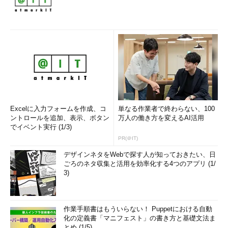
Excelに入力フォームを作成、コ
単なる作業者で終わらない、100
ントロールを追加、表示、ボタン
万人の働き方を変えるAI活用
でイベント実行 (1/3)
PR(＠IT)
デザインネタをWebで探す人が知っておきたい、日
ごろのネタ収集と活用を効率化する4つのアプリ (1/
3)
作業手順書はもういらない！ Puppetにおける自動
化の定義書「マニフェスト」の書き方と基礎文法ま
とめ (1/5)