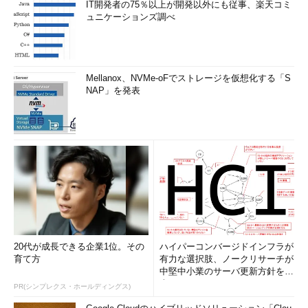
IT開発者の75％以上が開発以外にも従事、楽天コミ
ュニケーションズ調べ
Mellanox、NVMe-oFでストレージを仮想化する「S
NAP」を発表
20代が成長できる企業1位。その
ハイパーコンバージドインフラが
育て方
有力な選択肢、ノークリサーチが
中堅中小業のサーバ更新方針を調
査
PR(シンプレクス・ホールディングス)