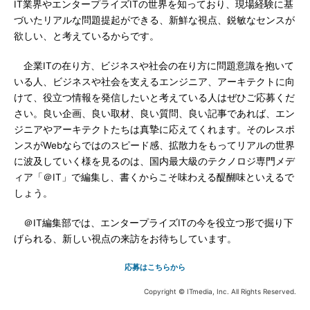
IT業界やエンタープライズITの世界を知っており、現場経験に基
づいたリアルな問題提起ができる、新鮮な視点、鋭敏なセンスが
欲しい、と考えているからです。
企業ITの在り方、ビジネスや社会の在り方に問題意識を抱いて
いる人、ビジネスや社会を支えるエンジニア、アーキテクトに向
けて、役立つ情報を発信したいと考えている人はぜひご応募くだ
さい。良い企画、良い取材、良い質問、良い記事であれば、エン
ジニアやアーキテクトたちは真摯に応えてくれます。そのレスポ
ンスがWebならではのスピード感、拡散力をもってリアルの世界
に波及していく様を見るのは、国内最大級のテクノロジ専門メデ
ィア「＠IT」で編集し、書くからこそ味わえる醍醐味といえるで
しょう。
＠IT編集部では、エンタープライズITの今を役立つ形で掘り下
げられる、新しい視点の来訪をお待ちしています。
応募はこちらから
Copyright © ITmedia, Inc. All Rights Reserved.