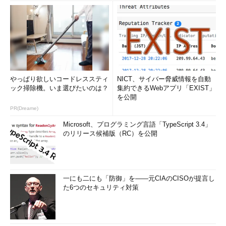
やっぱり欲しいコードレススティ
NICT、サイバー脅威情報を自動
ック掃除機。いま選びたいのは？
集約できるWebアプリ「EXIST」
を公開
PR(Dreame)
Microsoft、プログラミング言語「TypeScript 3.4」
のリリース候補版（RC）を公開
一にも二にも「防御」を――元CIAのCISOが提言し
た6つのセキュリティ対策