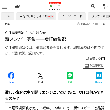
TOP
AIを作り動かし守り生かす
ロー/ノーコード
クラウドネイ
特集
2014年12月11日 公開
＠IT編集部からのお知らせ
新メンバー募集――＠IT編集部
＠IT編集部は今回、編集記者を募集します。編集経験は不問です
が、問題意識は必須です。
[編集部，＠IT]
PC用表示
Share
Post
LINE
Hatena
激しい変化の中で闘うエンジニアのために、＠ITは何ができ
るのか？
市場環境変化が激しい近年、企業ITにも一層のスピードと品質