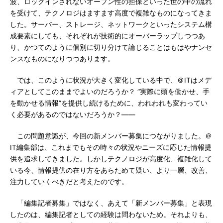
波、ロックインされないオープン性の担保といった世の中の流れ
を受けて、テクノロジはますます高度で複雑なものになってきま
した。サーバー、ストレージ、ネットワークといったシステム構
成要素にしても、それぞれが技術的にオーバーラップしつつあ
り、かつてのように個別に切り分けて論じることはもはやナンセ
ンスなものになりつつあります。
では、このように状況が大きく変化している中で、＠ITはメデ
ィアとしてこのままでよいのだろうか？ “実際に頭を働かせ、手
を動かせる情報”を提供し続けるために、われわれも変わってい
く必要があるのではないだろうか？――
この問題意識が、今回の新メンバー募集につながりました。＠
IT編集部は、これまでもその時々の状況やニーズに応じた情報提
供を追求してきました。しかしテクノロジが高度化、複雑化して
いる今、情報提供の在り方をあらためて疑い、より一層、改善、
注力していくべきだと考えたのです。
「編集記者募集」ではなく、あえて「新メンバー募集」と表現
したのは、編集記者としての経験は問わないため。それよりも、