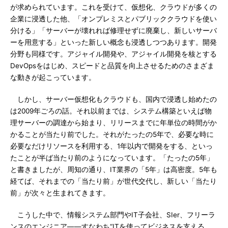
が求められています。これを受けて、仮想化、クラウドが多くの
企業に浸透した他、「オンプレミスとパブリッククラウドを使い
分ける」「サーバーが壊れれば修理せずに廃棄し、新しいサーバ
ーを用意する」といった新しい概念も浸透しつつあります。開発
分野も同様です。アジャイル開発や、アジャイル開発を核とする
DevOpsをはじめ、スピードと品質を向上させるためのさまざま
な動きが起こっています。
しかし、サーバー仮想化もクラウドも、国内で浸透し始めたの
は2009年ごろの話。それ以前までは、システム構築といえば物
理サーバーの調達から始まり、リリースまでに年単位の時間がか
かることが当たり前でした。それがたったの5年で、必要な時に
必要なだけリソースを利用する、1年以内で開発をする、といっ
たことが半ば当たり前のようになっています。「たったの5年」
と書きましたが、周知の通り、IT業界の「5年」は高密度。5年も
経てば、それまでの「当たり前」が世代交代し、新しい「当たり
前」が次々と生まれてきます。
こうした中で、情報システム部門やIT子会社、SIer、フリーラ
ンスのエンジニア――すなわち“ITを使ってビジネスを支える