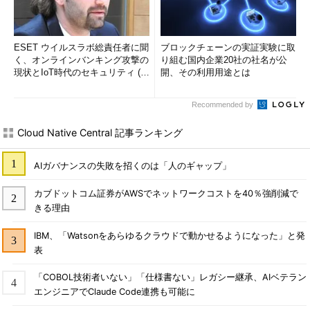
ESET ウイルスラボ総責任者に聞
ブロックチェーンの実証実験に取
く、オンラインバンキング攻撃の
り組む国内企業20社の社名が公
現状とIoT時代のセキュリティ (1/
開、その利用用途とは
2)
Recommended by
Cloud Native Central 記事ランキング
AIガバナンスの失敗を招くのは「人のギャップ」
カブドットコム証券がAWSでネットワークコストを40％強削減で
きる理由
IBM、「Watsonをあらゆるクラウドで動かせるようになった」と発
表
「COBOL技術者いない」「仕様書ない」レガシー継承、AIベテラン
エンジニアでClaude Code連携も可能に