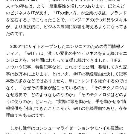
人々”の存在は、より一層重要性を増しつつあります。ほとんど
のビジネスをITが支え、「ITの使い方」が企業の収益、ブランド
を左右するまでになったことで、エンジニアの持つ知見やスキル
が、より直接的に、ビジネス展開に影響を与えるようになってき
たのです。
2000年にサイトオープンしたエンジニアのための専門情報メ
ディア、「＠IT」は、激しい変化の中でビジネスを支え続けるエ
ンジニアを、14年間にわたって支援し続けてきました。TIPS、
ノウハウ記事、特集記事など、これまでに公開、蓄積してきた記
事は数万本に上ります。とはいえ、＠ITの存続理由は決して記事
本数の多さなどではありません。単にトレンドを紹介するのでは
なく、「なぜその事象が起こっているのか」「そのテクノロジは
なぜ必要で、どのようなものなのか」「そのテクノロジはどのよ
うに使うのか」といった、“実際に頭を働かせ、手を動かせる”情
報提供を心掛けてきたことこそが、＠ITの存続理由であり、存在
理由でもあるのです。
しかし近年はコンシューマライゼーションやモバイル浸透の