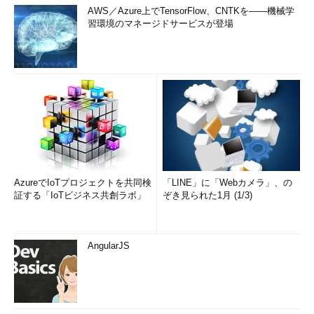
AWS／Azure上でTensorFlow、CNTKを――機械学
習環境のマネージドサービスが登場
AzureでIoTプロジェクトを共同検
「LINE」に「Webカメラ」、の
証する「IoTビジネス共創ラボ」
ぞき見られた1月 (1/3)
AngularJS