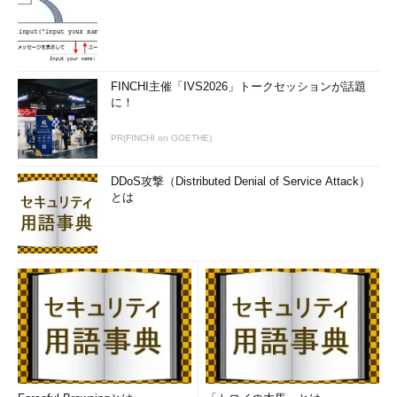
の場合）
$ arp 
-
?
(
192.168
.
12.6
)
 at b8
:
e8
:
56
:
ff
:
ff
:
ff 
[
ether
]
?
(
192.168
.
12.2
)
 at 
00
:
61
:
71
:
ff
:
ff
:
ff 
[
ether
]
 on eth0

router
.
setup 
(
192.168
.
12.1
)
 at 
00
:
0b
:
a2
:
ff
:
ff
:
ff 
[
ether
]
FINCHI主催「IVS2026」トークセッションが話題
に！
?
(
192.168
.
12.25
)
 at 
00
:
d0
:
4b
:
ee
:
ee
:
ee 
[
ether
]
 PERM on 
eth0
PR(FINCHI on GOETHE)
目次に戻る
DDoS攻撃（Distributed Denial of Service Attack）
とは
「ネットワーク管理の基本Tips」バックナンバー
無線LANのパスフレーズを暗号化するには？
wpa_passphraseコマンド
無線LANにWPAで接続するには？ wpa_supplicantコマン
ド
このポートで実行中のプロセスはどれ？ lsofコマンドの使
い方
ルーティングテーブルの設定をテストするには？ routeコ