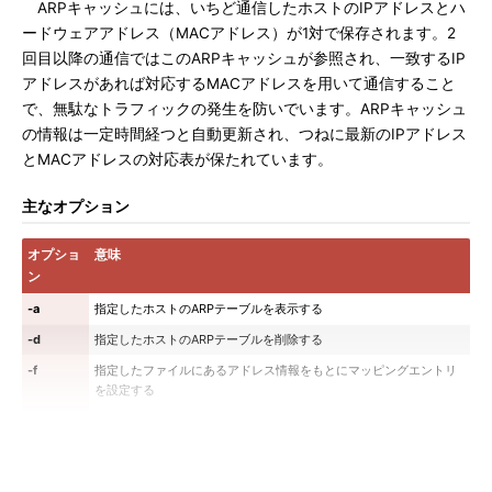
ARPキャッシュには、いちど通信したホストのIPアドレスとハ
ードウェアアドレス（MACアドレス）が1対で保存されます。2
回目以降の通信ではこのARPキャッシュが参照され、一致するIP
アドレスがあれば対応するMACアドレスを用いて通信すること
で、無駄なトラフィックの発生を防いでいます。ARPキャッシュ
の情報は一定時間経つと自動更新され、つねに最新のIPアドレス
とMACアドレスの対応表が保たれています。
主なオプション
オプショ
意味
ン
-a
指定したホストのARPテーブルを表示する
-d
指定したホストのARPテーブルを削除する
-f
指定したファイルにあるアドレス情報をもとにマッピングエントリ
を設定する
-i
インターフェース（NIC）を指定する
-n
ホストやユーザーの名前解決を行わず数字のまま出力する
-s
ARPアドレスのマッピングエントリを手作業で設定する