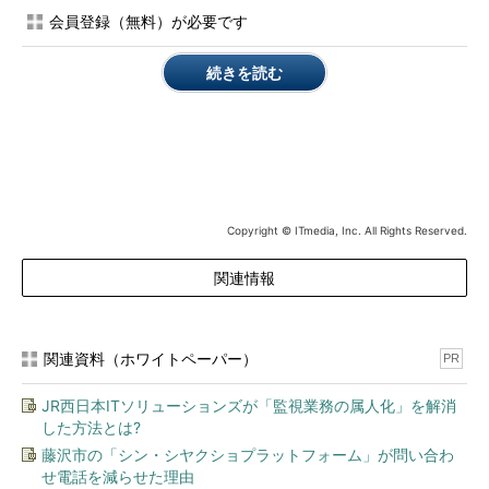
会員登録（無料）が必要です
-v
詳細な情報を表示する
目次に戻る
続きを読む
現在のARPテーブルを表示するには？
arpコマンドをオプションなしで実行すると、現在キャッシュ
されているARPテーブルの内容全てが表示されます。ARPテーブ
ルの維持／管理はシステムが自動的に行うため、ここに表示され
Copyright © ITmedia, Inc. All Rights Reserved.
ない同一ネットワーク上のホストも、新たに通信を行えば（ex.
ping 192.168.X.X）自動的に追加されます。
関連情報
Address
HWtype
HWaddress
Flags
Mask
Iface
関連資料（ホワイトペーパー）
PR
192.168
.
12.6
    ether   b8
:
e8
:
56
:
ff
:
ff
:
ff   C           
JR西日本ITソリューションズが「監視業務の属人化」を解消
192.168
.
12.2
    ether   
00
:
61
:
71
:
ff
:
ff
:
ff   C           
した方法とは?
eth0

藤沢市の「シン・シヤクショプラットフォーム」が問い合わ
router
.
setup    ether   
00
:
0b
:
a2
:
ff
:
ff
:
ff   C           
せ電話を減らせた理由
eth0