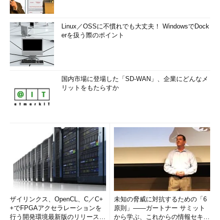
Linux／OSSに不慣れでも大丈夫！ WindowsでDock
erを扱う際のポイント
国内市場に登場した「SD-WAN」、企業にどんなメ
リットをもたらすか
ザイリンクス、OpenCL、C／C+
未知の脅威に対抗するための「6
+でFPGAアクセラレーションを
原則」――ガートナー サミット
行う開発環境最新版のリリースを
から学ぶ、これからの情報セキュ