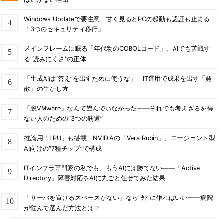
Windows Updateで要注意 甘く見るとPCの起動も認証も止まる
「3つのセキュリティ移行」
メインフレームに眠る「年代物のCOBOLコード」、AIでも苦戦す
る"読みにくさ"の正体
「生成AIは“答え”を出すために使うな」 IT運用で成果を出す「発
散」の生かし方
「脱VMware」なんて望んでいなかった――それでも考えざるを得
ない人のための“3つの筋道”
推論用「LPU」も搭載 NVIDIAの「Vera Rubin」、エージェント型
AI向けの“7種チップ”で構成
ITインフラ専門家の私でも、もうAIには勝てない――「Active
Directory」障害対応をAIに丸ごと任せてみた結果
「サーバを置けるスペースがない」なら“外”に作ればいい――病院
が悩んで選んだ方法とは？