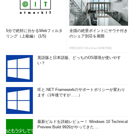
ル、dstatコマンドとは？
SSHを介してファイル転送を行うには？ sftpコマンド
バッチなどでファイルのやり取りを安全に実行するには？
scpコマンド
5分で絶対に分かるWebフィルタ
全国の絶景ポイントにサウナ付き
SSHサーバーにログインするには？ sshコマンド
リング（上級編） (1/5)
のシェア別荘を展開
SSHでリモートホストに接続する前にやっておくと便利な
PR(COCO VILLA on GOETHE)
ことは？ ssh-keygenコマンド
英語版と日本語版、どっちのOS環境が使いやす
あのホストまでの経路や通信ボトルネックを調べるには？
い？
tracerouteコマンド
IPアドレスを指定してMACアドレスを調べるには？ arping
コマンド
NetworkManagerをコマンドラインから操作するには？
IEと.NET Frameworkのサポートポリシーが変わり
ます（1年後ですが……）
nmcliコマンド
「192.168.0.100/24」のネットワークアドレスを即答する
には？ ipcalcコマンド
サーバーとの通信状況を確認するには？ ネットワークの速
最新ビルドを詳細レビュー！ Windows 10 Technical
度を測るには？ pingコマンド
Preview Build 9926がやってきた ...