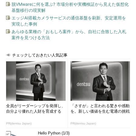
脱VMwareに何を選ぶ? 市場分析や実機検証から見えた仮想化
基盤移行の現実解
目次に戻る
エッジAI搭載カメラサービスの通信基盤を刷新、安定運用を
実現した事例
ARPテーブルにホストを追加するには？
あらゆる業種の「おもしろ案件」から、自社に合致した入札
案件を見つける方法
ARPリクエストに対する応答があったときには、ARPキャッシ
ュは自動更新された上で一定時間保持されます。そのため、
DHCPサーバーが設置されたネットワークなど、ノードに対する
チェックしておきたい人気記事
IPアドレスの割り当てが頻繁に入れ替わることがある環境では、
古いARPエントリが残っていると期待どおりに通信できないこと
があります。
その場合は「-s」オプションを利用し、IPアドレスとMACアド
レスを対にする形でarpコマンドを実行すると、ARPキャッシュ
に手動でエントリを追加できます（要管理者権限）。な
全員がリーダーシップを発揮し、
「さすが」と言われる驚きや感動
お、/etc/ethersに同様のエントリを記述しておくと、システムブ
自分より優れた人財を育成する
を。新しい価値を生む電通の挑戦
ート時にARPエントリを自動登録できます。
PR(dentsu Japan)
PR(dentsu Japan)
$ sudo arp 
-
s 
192.168
.
12.25
0
:
d0
:
4b
:
ee
:
ee
:
Hello Python (1/3)
[
sudo
]
 password 
for
 XXXXX
:
←管理者のパスワードを入力（
sudo