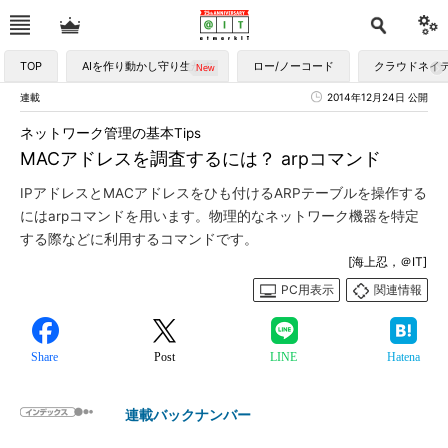
TOP
AIを作り動かし守り生かす
ロー/ノーコード
クラウドネイ
連載
2014年12月24日 公開
ネットワーク管理の基本Tips
MACアドレスを調査するには？ arpコマンド
IPアドレスとMACアドレスをひも付けるARPテーブルを操作する
にはarpコマンドを用います。物理的なネットワーク機器を特定
する際などに利用するコマンドです。
[海上忍，＠IT]
PC用表示
関連情報
Share
Post
LINE
Hatena
連載バックナンバー