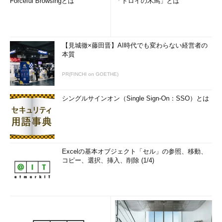
マンド
Forceful Browsingとは
「トロイの木馬」とは
DHCPサーバーと連携してIPアドレスを設定するには？
dhclientコマンド
NICの無効化／有効化、再起動を行うには？ ifdown／ifup
【見城徹×藤田晋】AI時代でも変わらない経営者の
コマンド
本質
SSHサーバーの公開鍵管理を効率化するには？ ssh-
PR(FINCHI on GOETHE)
keyscanコマンド
サーバーの時刻合わせコマンド、ntpdateはどのサーバー
シングルサインオン（Single Sign-On：SSO）とは
を参照すべき？
連番ファイルをダウンロードして他のコマンドに渡すに
は？ curlコマンドの使い方
無線LAN接続の設定を操作するには？ iwconfigコマンドの
Excelの基本オブジェクト「セル」の参照、移動、
使い方
コピー、選択、挿入、削除 (1/4)
端末からアクセスポイントの情報を調べるには？ iwlistコ
マンド
HTTP/HTTPSでまとめてデータを取得するwgetコマンド
とは？
サーバーリソースのリアルタイム監視ができる便利ツー