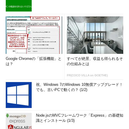
ネットワークデバイスを設定／状態確認するには？
ifconfigコマンド
MACアドレスを調査するには？ arpコマンド
IPアドレスやホスト名を調べるには？ hostコマンド
netstatコマンドとは？
DNSサーバーが正常に動作しているかどうか確認するに
は？ digコマンド
Google Chromeの「拡張機能」と
すべてが絶景、収益も得られるそ
は？
の仕組みとは
PR(COCO VILLA on GOETHE)
祝、Windows 7のWindows 10無償アップグレード！
でも、古いPCで動くの？ (1/2)
Node.jsのMVCフレームワーク「Express」の基礎知
識とインストール (1/3)