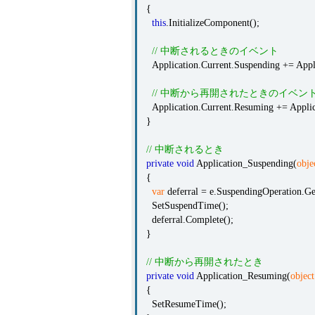
{
this
.InitializeComponent();
// 中断されるときのイベント
Application.Current.Suspending += Appl
// 中断から再開されたときのイベン
Application.Current.Resuming += Applic
}
// 中断されるとき
private
void
Application_Suspending(
obje
{
var
deferral = e.SuspendingOperation.Ge
SetSuspendTime();
deferral.Complete();
}
// 中断から再開されたとき
private
void
Application_Resuming(
object
{
SetResumeTime();