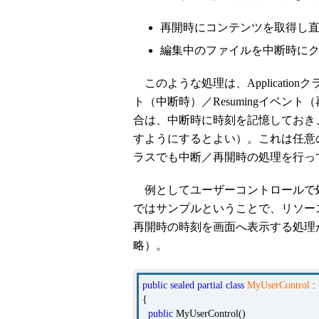
再開時にコンテンツを取得し
編集中のファイルを中断時に
このような処理は、Applicationクラス
ト（中断時）／Resumingイベ
合は、中断時に時刻を記憶しておき
すようにするとよい）。これは任意
ラスでも中断／再開時の処理を行っ
例としてユーザーコントロールで
ではサンプルということで、リソー
再開時の時刻を画面へ表示する処理
略）。
public
sealed
partial
class
MyUserControl
: 
{
public
MyUserControl()