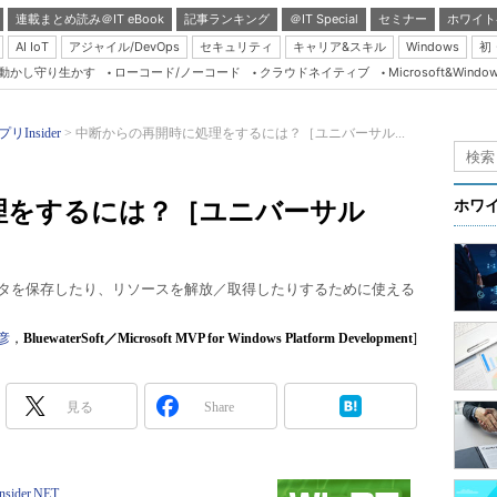
連載まとめ読み＠IT eBook
記事ランキング
＠IT Special
セミナー
ホワイト
AI IoT
アジャイル/DevOps
セキュリティ
キャリア&スキル
Windows
初
り動かし守り生かす
ローコード/ノーコード
クラウドネイティブ
Microsoft&Windo
Server & Storage
HTML5 + UX
リInsider
中断からの再開時に処理をするには？［ユニバーサル...
Smart & Social
Coding Edge
理をするには？［ユニバーサル
ホワ
Java Agile
Database Expert
データを保存したり、リソースを解放／取得したりするために使える
Linux ＆ OSS
Master of IP Networ
彦
，
BluewaterSoft／Microsoft MVP for Windows Platform Development
]
Security & Trust
見る
Share
Test & Tools
Insider.NET
ブログ
Insider.NET