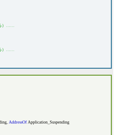
る）……
る）……
ding,
AddressOf
Application_Suspending