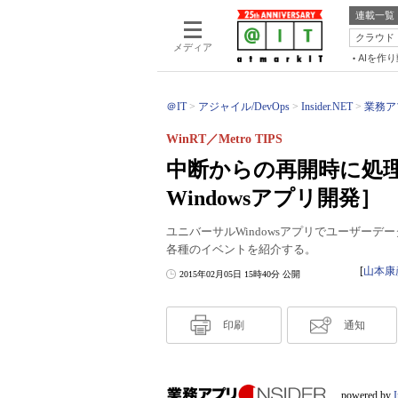
連載一覧
クラウド
メディア
AIを作
＠IT
アジャイル/DevOps
Insider.NET
業務アプ
WinRT／Metro TIPS
中断からの再開時に処
Windowsアプリ開発］
ユニバーサルWindowsアプリでユーザー
各種のイベントを紹介する。
[
山本康
2015年02月05日 15時40分 公開
印刷
通知
powered by