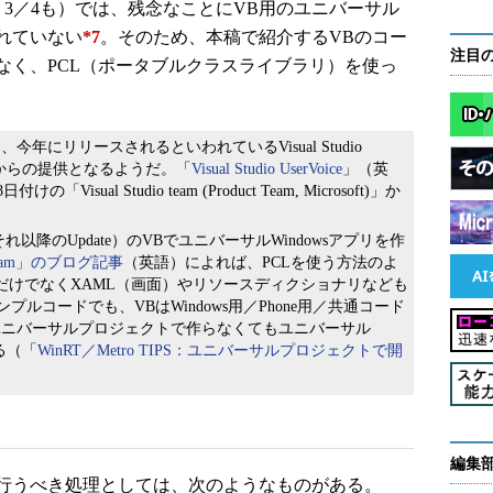
e 2（Update 3／4も）では、残念なことにVB用のユニバーサル
れていない
*7
。そのため、本稿で紹介するVBのコー
注目
なく、PCL（ポータブルクラスライブラリ）を使っ
にリリースされるといわれているVisual Studio
14」）からの提供となるようだ。「
Visual Studio UserVoice
」（英
「Visual Studio team (Product Team, Microsoft)」か
 2（またはそれ以降のUpdate）のVBでユニバーサルWindowsアプリを作
ic Team」のブログ記事
（英語）によれば、PCLを使う方法のよ
だけでなくXAML（画面）やリソースディクショナリなども
ルコードでも、VBはWindows用／Phone用／共通コード
。ユニバーサルプロジェクトで作らなくてもユニバーサル
る（「
WinRT／Metro TIPS：ユニバーサルプロジェクトで開
編集
行うべき処理としては、次のようなものがある。