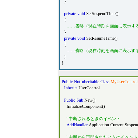
}
private
void
SetSuspendTime()
{
……省略（現在時刻を画面に表示す
}
private
void
SetResumeTime()
{
……省略（現在時刻を画面に表示す
}
}
Public
NotInheritable
Class
MyUserControl
Inherits
UserControl
Public
Sub
New()
InitializeComponent()
' 中断されるときのイベント
AddHandler
Application.Current.Suspen
' 中断から再開されたときのイベント