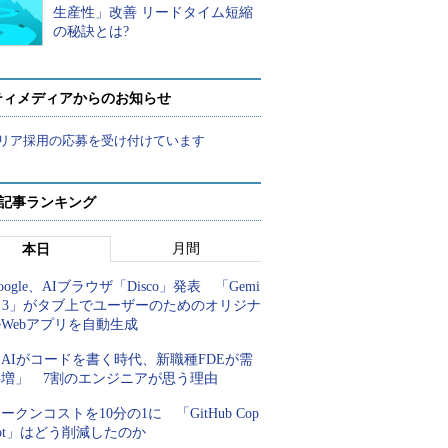
生産性」改善 リードタイム短縮
の秘訣とは?
ティメディアからのお知らせ
リア採用の応募を受け付けています
 記事ランキング
月間
本日
oogle、AIブラウザ「Disco」発表 「Gemi
i 3」がタブ上でユーザーのためのオリジナ
Webアプリを自動生成
AIがコードを書く時代、新職種FDEが需
要増」 7割のエンジニアが思う理由
ークンコストを10分の1に 「GitHub Cop
lot」はどう削減したのか