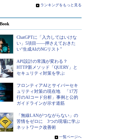
»
ランキングをもっと見る
Book
ChatGPTに「入力してはいけな
い」5項目――押さえておきた
い“生成AIのNGリスト”
API設計の常識が変わる？
HTTP新メソッド「QUERY」と
セキュリティ対策を学ぶ
フロンティアAIとサイバーセキ
ュリティ対策の現在地 「17万
行のAIコード分析」事例と公的
ガイドラインが示す道筋
「無線LANがつながらない」の
苦情をゼロに 3つの現場に学ぶ
ネットワーク改善術
»
一覧ページへ