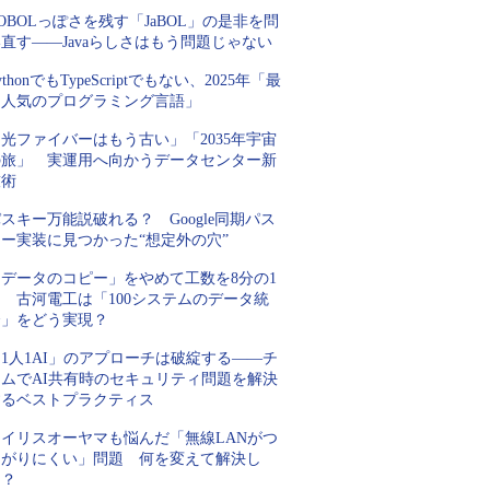
OBOLっぽさを残す「JaBOL」の是非を問
直す――Javaらしさはもう問題じゃない
ythonでもTypeScriptでもない、2025年「最
も人気のプログラミング言語」
光ファイバーはもう古い」「2035年宇宙
の旅」 実運用へ向かうデータセンター新
技術
スキー万能説破れる？ Google同期パス
キー実装に見つかった“想定外の穴”
「データのコピー」をやめて工数を8分の1
 古河電工は「100システムのデータ統
合」をどう実現？
1人1AI」のアプローチは破綻する――チ
ームでAI共有時のセキュリティ問題を解決
するベストプラクティス
アイリスオーヤマも悩んだ「無線LANがつ
ながりにくい」問題 何を変えて解決し
た？