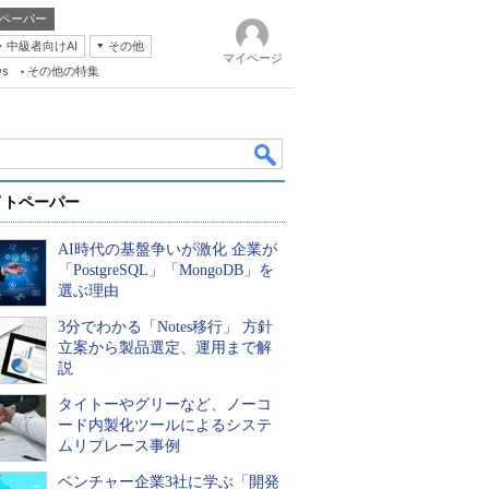
ペーパー
・中級者向けAI
その他
マイページ
ws
その他の特集
イトペーパー
AI時代の基盤争いが激化 企業が
「PostgreSQL」「MongoDB」を
選ぶ理由
3分でわかる「Notes移行」 方針
k
立案から製品選定、運用まで解
説
タイトーやグリーなど、ノーコ
ード内製化ツールによるシステ
ムリプレース事例
ベンチャー企業3社に学ぶ「開発