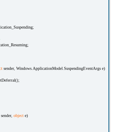
ication_Suspending;
ト
ation_Resuming;
ct
sender, Windows.ApplicationModel.SuspendingEventArgs e)
tDeferral();
sender,
object
e)