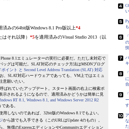
C
い
P
済みの64bit版Windows 8.1 Pro版以上
*4
e 2（またはそれ以降）
*5
を適用済みのVisual Studio 2013（以
「
パ
 Phone 8.1エミュレーターの実行に必要だ。ただし未対応で
ッグは可能だ。SLAT対応のチェック方法はMSDNブログ
ント と Second Level Address Translation (SLAT) 対応
お、SLAT対応ハードウェアであっても、VM上ではエミュ
に
注意願いたい。
te 1」と呼ばれていたアップデート。スタート画面の右上に検索ボ
表示されるようになるので、適用済みかどうかは簡単に見
「
indows RT 8.1, Windows 8.1, and Windows Server 2012 R2
うである。
を使用しないのであれば、32bit版のWindows 8.1でもよい。
ジ
から誰でも入手できる（このURLはUpdate 4のもの）。
のExpressエディションやCommunityエディション