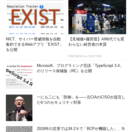
NICT、サイバー脅威情報を自動
【見城徹×藤田晋】AI時代でも変
集約できるWebアプリ「EXIST」
わらない経営者の本質
を公開
PR(FINCHI on GOETHE)
Microsoft、プログラミング言語「TypeScript 3.4」
のリリース候補版（RC）を公開
一にも二にも「防御」を――元CIAのCISOが提言し
た6つのセキュリティ対策
2018年の災害では34.2％で「BCPが機能した」、N