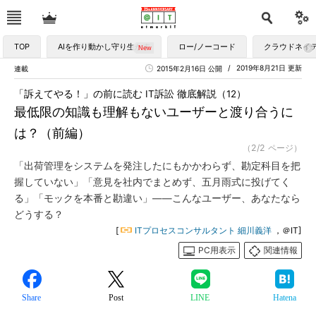
TOP
AIを作り動かし守り生かす
ロー/ノーコード
クラウドネイ
2019年8月21日 更新
連載
2015年2月16日 公開
「訴えてやる！」の前に読む IT訴訟 徹底解説（12）
最低限の知識も理解もないユーザーと渡り合うに
は？（前編）
（2/2 ページ）
「出荷管理をシステムを発注したにもかかわらず、勘定科目を把
握していない」「意見を社内でまとめず、五月雨式に投げてく
る」「モックを本番と勘違い」――こんなユーザー、あなたなら
どうする？
[
ITプロセスコンサルタント 細川義洋
，＠IT]
PC用表示
関連情報
Share
Post
LINE
Hatena