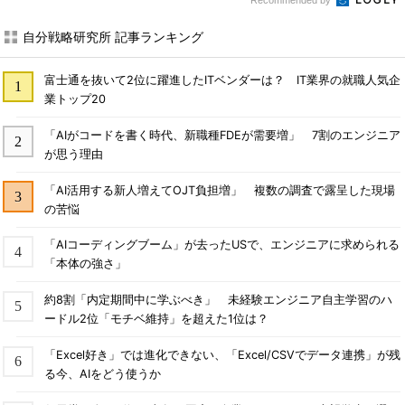
Recommended by
自分戦略研究所 記事ランキング
富士通を抜いて2位に躍進したITベンダーは？ IT業界の就職人気企
業トップ20
「AIがコードを書く時代、新職種FDEが需要増」 7割のエンジニア
が思う理由
「AI活用する新人増えてOJT負担増」 複数の調査で露呈した現場
の苦悩
「AIコーディングブーム」が去ったUSで、エンジニアに求められる
「本体の強さ」
約8割「内定期間中に学ぶべき」 未経験エンジニア自主学習のハ
ードル2位「モチベ維持」を超えた1位は？
「Excel好き」では進化できない、「Excel/CSVでデータ連携」が残
る今、AIをどう使うか