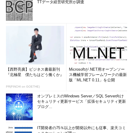
TTデータ経営研究所が調査
【西野亮廣】ビジネス書最新刊
Microsoftが.NET用オープンソー
『北極星 僕たちはどう働くか』
ス機械学習フレームワークの最新
版「ML.NET 0.11」を公開
PR(FINCHI on GOETHE)
オンプレミスのWindows Server／SQL Server向け
セキュリティ更新サービス「拡張セキュリティ更新
プログ...
IT開発者の75％以上が開発以外にも従事、楽天コミ