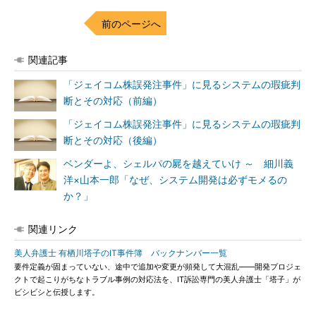
前のページへ
関連記事
「ジェイコム株誤発注事件」に見るシステムの瑕疵判
断とその対応（前編）
「ジェイコム株誤発注事件」に見るシステムの瑕疵判
断とその対応（後編）
ベンダーよ、シェルパの屍を越えていけ ～ 細川義
洋×山本一郎「なぜ、システム開発は必ずモメるの
か？」
関連リンク
美人弁護士 有栖川塔子のIT事件簿 バックナンバー一覧
要件定義が固まっていない、途中で追加や変更が頻発して大混乱――開発プロジェ
クトで起こりがちなトラブル事例の対応法を、IT訴訟専門の美人弁護士「塔子」が
ビシビシと伝授します。