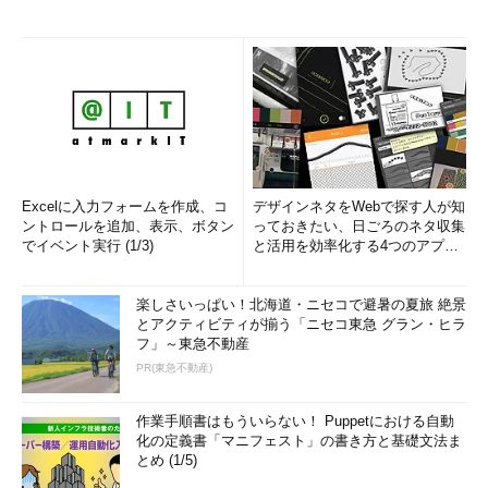
Excelに入力フォームを作成、コ
デザインネタをWebで探す人が知
ントロールを追加、表示、ボタン
っておきたい、日ごろのネタ収集
でイベント実行 (1/3)
と活用を効率化する4つのアプリ
(1/3)
楽しさいっぱい！北海道・ニセコで避暑の夏旅 絶景
とアクティビティが揃う「ニセコ東急 グラン・ヒラ
フ」～東急不動産
PR(東急不動産)
作業手順書はもういらない！ Puppetにおける自動
化の定義書「マニフェスト」の書き方と基礎文法ま
とめ (1/5)