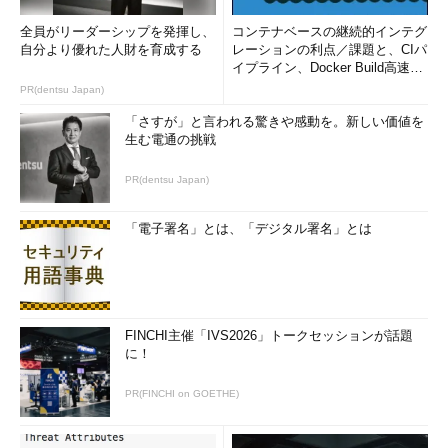
全員がリーダーシップを発揮し、
コンテナベースの継続的インテグ
自分より優れた人財を育成する
レーションの利点／課題と、CIパ
イプライン、Docker Build高速化
のコツ (1/2...
PR(dentsu Japan)
「さすが」と言われる驚きや感動を。新しい価値を
生む電通の挑戦
PR(dentsu Japan)
「電子署名」とは、「デジタル署名」とは
FINCHI主催「IVS2026」トークセッションが話題
に！
PR(FINCHI on GOETHE)