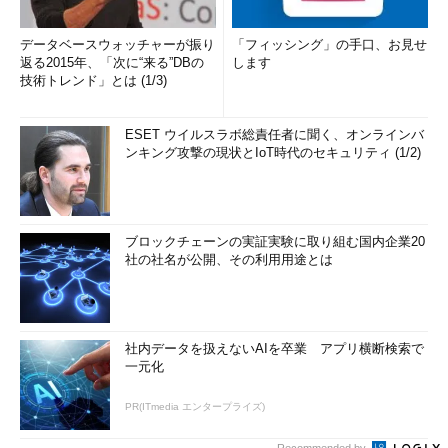
データベースウォッチャーが振り
「フィッシング」の手口、お見せ
返る2015年、「次に“来る”DBの
します
技術トレンド」とは (1/3)
ESET ウイルスラボ総責任者に聞く、オンラインバ
ンキング攻撃の現状とIoT時代のセキュリティ (1/2)
ブロックチェーンの実証実験に取り組む国内企業20
社の社名が公開、その利用用途とは
社内データを扱えないAIを卒業 アプリ横断検索で
一元化
PR(ITmedia エンタープライズ)