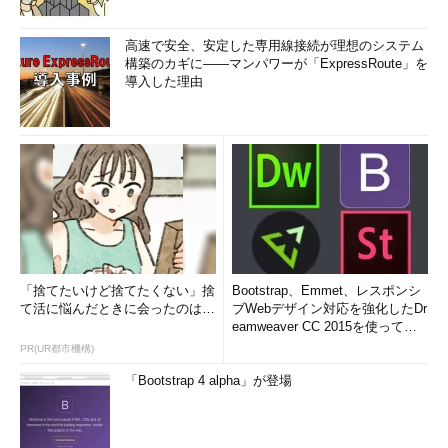
高速で安全、安定した専用線接続が理想のシステム
構築のカギに――マンパワーが「ExpressRoute」を
導入した理由
「捨てたいけど捨てたくない」捨
Bootstrap、Emmet、レスポンシ
て活に悩んだときに会ったのは…
ブWebデザイン対応を強化したDr
eamweaver CC 2015を使って
み...
PR(UR都市機構)
「Bootstrap 4 alpha」が登場