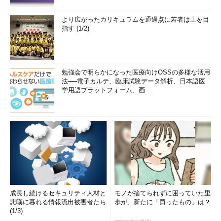
より広がったカリキュラムを通過点に若者は上を目
指す (1/2)
勉強会で明らかになった医療向けOSSの多様な活用
法──電子カルテ、臨床試験データ解析、日本語医
学用語プラットフォーム、画...
成長し続けるセキュリティ人材と
モノが捨てられずに困っていた里
悲嘆に暮れる情報流出被害者たち
歩が、新たに「買ったもの」は？
(1/3)