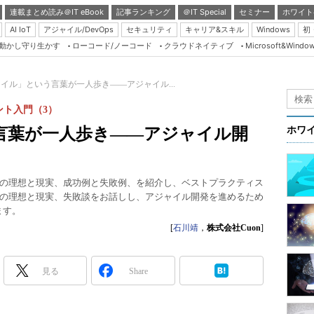
連載まとめ読み＠IT eBook
記事ランキング
＠IT Special
セミナー
ホワイト
AI IoT
アジャイル/DevOps
セキュリティ
キャリア&スキル
Windows
初
り動かし守り生かす
ローコード/ノーコード
クラウドネイティブ
Microsoft&Windo
Server & Storage
HTML5 + UX
イル」という言葉が一人歩き――アジャイル...
Smart & Social
ト入門（3）
Coding Edge
言葉が一人歩き――アジャイル開
ホワ
Java Agile
Database Expert
の理想と現実、成功例と失敗例、を紹介し、ベストプラクティス
Linux ＆ OSS
の理想と現実、失敗談をお話しし、アジャイル開発を進めるため
します。
Master of IP Networ
[
石川靖
，
株式会社Cuon
]
Security & Trust
Test & Tools
見る
Share
Insider.NET
ブログ