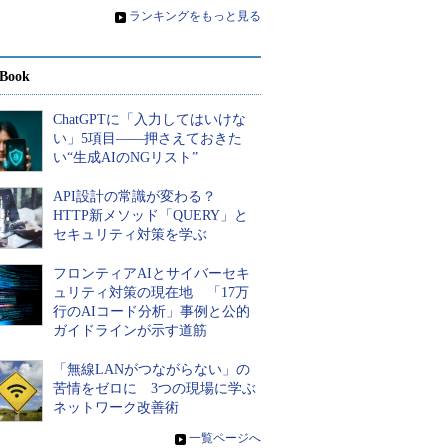
»
ランキングをもっと見る
Book
ChatGPTに「入力してはいけな
い」5項目――押さえておきた
い“生成AIのNGリスト”
API設計の常識が変わる？
HTTP新メソッド「QUERY」と
セキュリティ対策を学ぶ
フロンティアAIとサイバーセキ
ュリティ対策の現在地 「17万
行のAIコード分析」事例と公的
ガイドラインが示す道筋
「無線LANがつながらない」の
苦情をゼロに 3つの現場に学ぶ
ネットワーク改善術
»
一覧ページへ