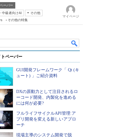
ペーパー
・中級者向けAI
その他
マイページ
ws
その他の特集
イトペーパー
GUI開発フレームワーク「 Qt (キ
ュート) 」ご紹介資料
DXの原動力として注目されるロ
k
ーコード開発、内製化を進める
には何が必要?
フルライフサイクルAPI管理:ア
プリ開発を変える新しいアプロ
ーチ
現場主導のシステム開発で脱