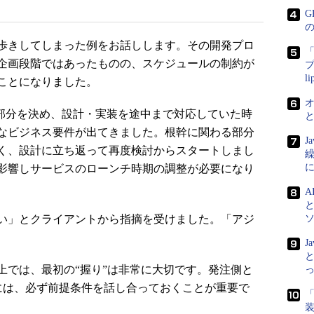
G
歩きしてしまった例をお話しします。その開発プロ
「
企画段階ではあったものの、スケジュールの制約が
プ
l
ことになりました。
部分を決め、設計・実装を途中まで対応していた時
なビジネス要件が出てきました。根幹に関わる部分
J
く、設計に立ち返って再度検討からスタートしまし
影響しサービスのローンチ時期の調整が必要になり
A
い」とクライアントから指摘を受けました。「アジ
J
と
では、最初の“握り”は非常に大切です。発注側と
ためには、必ず前提条件を話し合っておくことが重要で
「