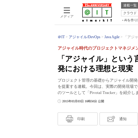
連載一覧
クラウド
メディア
AIを作
＠IT
アジャイル/DevOps
Java Agile
「アジャ
アジャイル時代のプロジェクトマネジメン
「アジャイル」という
発における理想と現実
プロジェクト管理の基礎からアジャイル開発
を提案する連載。今回は、実際の開発現場で
のツールとして「Pivotal Tracker」を紹介
2015年03月03日 16時50分 公開
印刷
通知