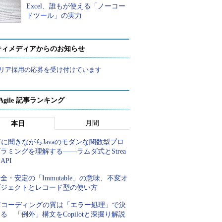
Excel、誰もが使える「ノーコー
ドツール」の実力
ティメディアからのお知らせ
リア採用の応募を受け付けています
a Agile 記事ランキング
月間
本日
Iに聞きながらJavaのモダンな関数型プロ
ラミングを理解する――ラムダ式とStrea
 API
全・安定の「Immutable」の意味、不変オ
ブジェクトとレコード型の使い方
AIコーディングの質は「エラー処理」で決
る 「例外」構文をCopilotと深掘り解説