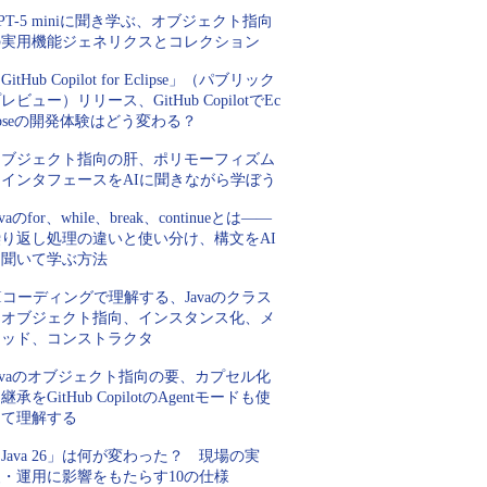
PT-5 miniに聞き学ぶ、オブジェクト指向
の実用機能ジェネリクスとコレクション
GitHub Copilot for Eclipse」（パブリック
レビュー）リリース、GitHub CopilotでEc
ipseの開発体験はどう変わる？
オブジェクト指向の肝、ポリモーフィズム
とインタフェースをAIに聞きながら学ぼう
avaのfor、while、break、continueとは――
繰り返し処理の違いと使い分け、構文をAI
に聞いて学ぶ方法
Iコーディングで理解する、Javaのクラス
とオブジェクト指向、インスタンス化、メ
ソッド、コンストラクタ
avaのオブジェクト指向の要、カプセル化
継承をGitHub CopilotのAgentモードも使
って理解する
Java 26」は何が変わった？ 現場の実
装・運用に影響をもたらす10の仕様