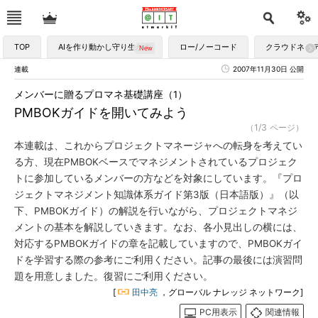
TOP
AIを作り動かし守り生かす
ロー/ノーコード
クラウドネイ
連載
2007年11月30日 公開
メンバーに贈るプロマネ基礎講座（1）
PMBOKガイドを開いてみよう
（1/3 ページ）
本連載は、これからプロジェクトマネージャへの転身を考えてい
る方、現在PMBOKベースでマネジメントされているプロジェク
トに参加しているメンバーの方などを対象にしています。『プロ
ジェクトマネジメント知識体系ガイド第3版（日本語版）』（以
下、PMBOKガイド）の解説を行いながら、プロジェクトマネジ
メントの基本を解説していきます。なお、各小見出しの横には、
対応するPMBOKガイドの章を記載していますので、PMBOKガイ
ドを学習する際の参考にご利用ください。記事の最後には演習問
題を用意しました。復習にご利用ください。
[
田中亮
，グローバル ナレッジ ネットワーク]
PC用表示
関連情報