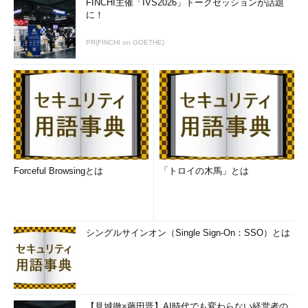
FINCHI主催「IVS2026」トークセッションが話題
で説明します。
に！
プロジェクトは周りの環境が重要（第1章6項）
PR(FINCHI on GOETHE)
プロジェクトは企業の中で単独に存在するものではなく、周囲
の環境などに大きく影響を受けます。この周囲の環境などをコン
テキストと呼びます。コンテキストとは、背景という意味です。
PMBOKガイドでは、こうしたプロジェクトを取り巻く環境につ
いて、プログラム、ポートフォリオ、サブプロジェクト、
PMO（プロジェクトマネジメント・オフィス）という項目ごと
に紹介しています。
Forceful Browsingとは
「トロイの木馬」とは
プログラム
関連するプロジェクトや定常業務の集ま
り
ポートフォリ
企業における戦略的な事業目標を達成す
シングルサインオン（Single Sign-On：SSO）とは
オ
るための、複数のプロジェクトやプログ
ラムの集まり
サブプロジェ
プロジェクトを管理しやすい単位に分割
クト
したもの
PMO
プロジェクトマネージャをサポートする
【見城徹×藤田晋】AI時代でも変わらない経営者の