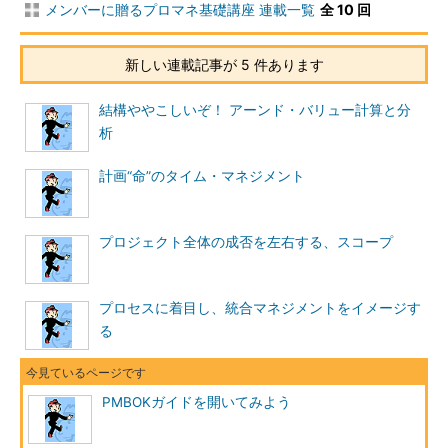
第4章 プロジェクト統合マネジメント
メンバーに贈るプロマネ基礎講座 連載一覧
全 10 回
第5章 プロジェクト・スコープ・マネジメン
新しい連載記事が 5 件あります
ト
結構ややこしいぞ！ アーンド・バリュー計算と分
第6章 プロジェクト・タイム・マネジメント
析
第7章 プロジェクト・コスト・マネジメント
計画“命”のタイム・マネジメント
第8章 プロジェクト品質マネジメント
プロジェクト全体の成否を左右する、スコープ
第9章 プロジェクト人的資源マネジメント
第10章 プロジェクト・コミュニケーショ
プロセスに着目し、統合マネジメントをイメージす
ン・マネジメント
る
第11章 プロジェクト・リスク・マネジメン
ト
PMBOKガイドを開いてみよう
第12章 プロジェクト調達マネジメント
付録