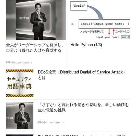
プロジェクトをマネジメントするって？（第1章3項）
次に、プロジェクトマネジメント、つまりプロジェクトをマネ
ジメントするとは、具体的にどういうことでしょうか？ プロジ
ェクトを成功に導くには、プロジェクトの目標を達成するために
やるべきこと（プロジェクト・スコープ）、納期（スケジュー
全員がリーダーシップを発揮し、
Hello Python (1/3)
ル）、予算（コスト）という大きな制約条件とのバランスを取り
自分より優れた人財を育成する
つつ、品質の高い成果物を生成する必要があります。プロジェク
ト・スコープ、スケジュール、コストこれら3つの要因を3大制
PR(dentsu Japan)
約条件といいます。たとえ、高品質な成果物を作っても、予算を
DDoS攻撃（Distributed Denial of Service Attack）
大幅に超過して赤字になったり、スケジュールが遅れたりすれば
とは
プロジェクトは成功といえません。
ですので、プロジェクトマネージャは、さまざまな知識やスキ
ル、テクニックなどを駆使して、三大制約条件とうまくバランス
「さすが」と言われる驚きや感動を。新しい価値を
を取りながらプロジェクトを進めていく必要があるのです。
生む電通の挑戦
PMBOKでは、そのために行うプロジェクトマネージャの活動を
PR(dentsu Japan)
44個のプロジェクトマネジメント・プロセスとして定義してい
ます。プロジェクトマネジメント・プロセスの詳細は、次回以降