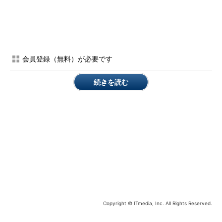
それでは、PMBOKガイドの内容を見ていきましょう。PMBOK
ガイドは、12章から構成されており、そのほか用語集などの付録
があります。今回はこの中の1～3章を見ていきます。
第1部 プロジェクトマネジメント・フレ
会員登録（無料）が必要です
ームワーク
続きを読む
第1章 序論
第2章 プロジェクト・ライフサイクルと組織
第2部 単一プロジェクトのプロジェクト
マネジメント標準
第3章 単一プロジェクトのプロジェクトマネ
ジメント・プロセス
第3部 プロジェクトマネジメント知識エ
Copyright © ITmedia, Inc. All Rights Reserved.
リア