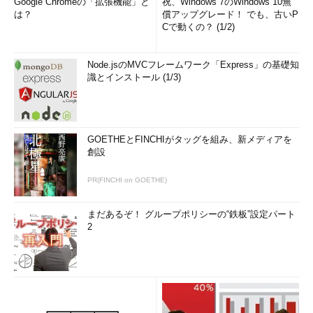
Google Chromeの「拡張機能」と
祝、Windows 7のWindows 10無
は？
償アップグレード！ でも、古いP
Cで動くの？ (1/2)
Node.jsのMVCフレームワーク「Express」の基礎知
識とインストール (1/3)
GOETHEとFINCHIがタッグを組み、新メディアを
創設
PR(FINCHI on GOETHE)
まだあるぞ！ グループポリシーの“鉄板”設定パート
2