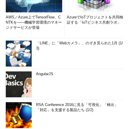
AWS／Azure上でTensorFlow、C
AzureでIoTプロジェクトを共同検
NTKを――機械学習環境のマネー
証する「IoTビジネス共創ラボ」
ジドサービスが登場
「LINE」に「Webカメラ」、のぞき見られた1月 (1/
3)
AngularJS
RSA Conference 2016に見る「可視化」「検出」
「対応」を支援する製品たち (1/2)