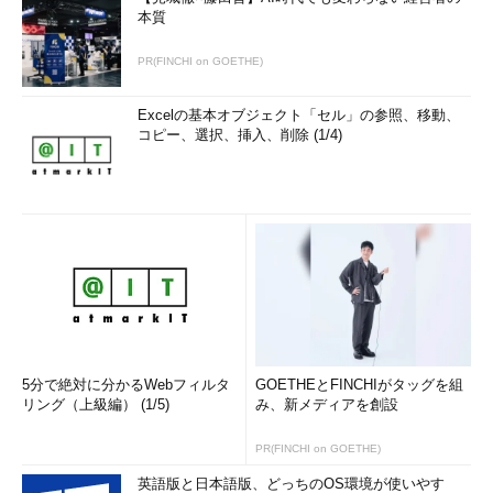
個人または組織の総称。複数のプロジェ
本質
クトにまたがる要員のアサイン調整など
を行う
PR(FINCHI on GOETHE)
図2 プロジェクトマネジメントのコンテキスト
Excelの基本オブジェクト「セル」の参照、移動、
プロジェクト・ライフサイクルとプロダクト・
コピー、選択、挿入、削除 (1/4)
ライフサイクルの違い
5分で絶対に分かるWebフィルタ
GOETHEとFINCHIがタッグを組
リング（上級編） (1/5)
み、新メディアを創設
PR(FINCHI on GOETHE)
英語版と日本語版、どっちのOS環境が使いやす