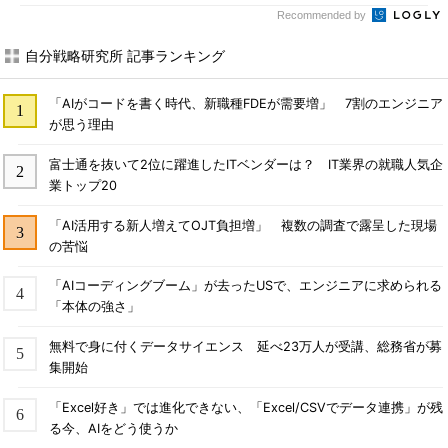
Recommended by
自分戦略研究所 記事ランキング
「AIがコードを書く時代、新職種FDEが需要増」 7割のエンジニア
が思う理由
富士通を抜いて2位に躍進したITベンダーは？ IT業界の就職人気企
業トップ20
「AI活用する新人増えてOJT負担増」 複数の調査で露呈した現場
の苦悩
「AIコーディングブーム」が去ったUSで、エンジニアに求められる
「本体の強さ」
無料で身に付くデータサイエンス 延べ23万人が受講、総務省が募
集開始
「Excel好き」では進化できない、「Excel/CSVでデータ連携」が残
る今、AIをどう使うか