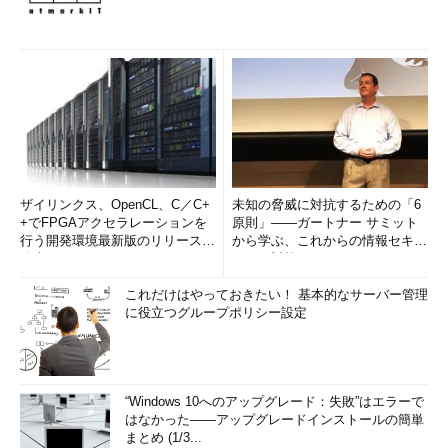
ザイリンクス、OpenCL、C／C+
未知の脅威に対抗するための「6
+でFPGAアクセラレーションを
原則」――ガートナー サミット
行う開発環境最新版のリリースを
から学ぶ、これからの情報セキュ
発表
リティ対策
これだけはやっておきたい！ 基本的なサーバー管理
に役立つグループポリシー設定
“Windows 10へのアップグレード：失敗”はエラーで
はなかった――アップグレードインストールの簡単
まとめ (1/3...