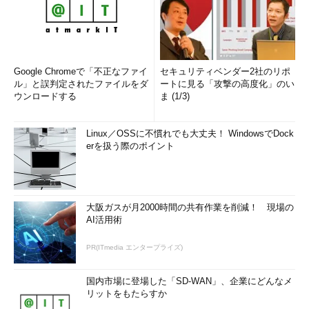
Google Chromeで「不正なファイ
セキュリティベンダー2社のリポ
ル」と誤判定されたファイルをダ
ートに見る「攻撃の高度化」のい
ウンロードする
ま (1/3)
Linux／OSSに不慣れでも大丈夫！ WindowsでDock
erを扱う際のポイント
大阪ガスが月2000時間の共有作業を削減！ 現場の
AI活用術
PR(ITmedia エンタープライズ)
国内市場に登場した「SD-WAN」、企業にどんなメ
リットをもたらすか