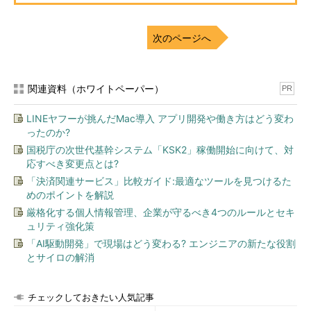
用語集と索引
次のページへ
図1 PMBOKガイドの章構成
関連資料（ホワイトペーパー）
PR
知ってそうで知らない！？ プロジェクトの意味（第1章2
項）
LINEヤフーが挑んだMac導入 アプリ開発や働き方はどう変わ
ったのか?
そもそもわれわれが参加するプロジェクトとは、どのようなも
国税庁の次世代基幹システム「KSK2」稼働開始に向けて、対
のでしょうか？
応すべき変更点とは?
「決済関連サービス」比較ガイド:最適なツールを見つけるた
PMBOKガイドには、「プロジェクトとは、独自のプロダク
めのポイントを解説
ト、サービス、所産を創造するために実施される有期性の業務で
厳格化する個人情報管理、企業が守るべき4つのルールとセキ
ある」と定義されています。ポイントは、「独自の」という部分
ュリティ強化策
と「有期性の」という部分です。プロジェクトは、これまでに存
「AI駆動開発」で現場はどう変わる? エンジニアの新たな役割
在したことのない成果物を創造するために行う活動で、開始と終
とサイロの解消
了が明確になっている必要があります。これに対し、繰り返し行
われる業務（いわゆるルーチンワーク）のことを「定常業務」と
チェックしておきたい人気記事
いいます。