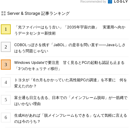
Recommended by
Server & Storage 記事ランキング
「光ファイバーはもう古い」「2035年宇宙の旅」 実運用へ向か
うデータセンター新技術
COBOLっぽさを残す「JaBOL」の是非を問い直す――Javaらしさ
はもう問題じゃない
Windows Updateで要注意 甘く見るとPCの起動も認証も止まる
「3つのセキュリティ移行」
トヨタが「6カ月もかかっていた高性能PCの調達」を不要に 何を
変えたのか？
富士通も日立も去る、日本での「メインフレーム脱却」が一筋縄で
はいかない理由
生成AIがあれば「脱メインフレームもできる」なんて気軽に言える
のは今のうち？