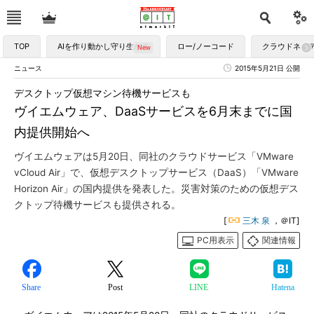
TOP
AIを作り動かし守り生かす
ロー/ノーコード
クラウドネイ
ニュース
2015年5月21日 公開
デスクトップ仮想マシン待機サービスも
ヴイエムウェア、DaaSサービスを6月末までに国
内提供開始へ
ヴイエムウェアは5月20日、同社のクラウドサービス「VMware
vCloud Air」で、仮想デスクトップサービス（DaaS）「VMware
Horizon Air」の国内提供を発表した。災害対策のための仮想デス
クトップ待機サービスも提供される。
[
三木 泉
，＠IT]
PC用表示
関連情報
Share
Post
LINE
Hatena