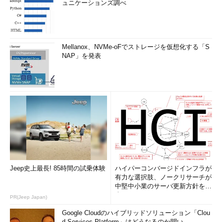
ュニケーションズ調べ
Mellanox、NVMe-oFでストレージを仮想化する「S
NAP」を発表
Jeep史上最長! 85時間の試乗体験
ハイパーコンバージドインフラが
有力な選択肢、ノークリサーチが
中堅中小業のサーバ更新方針を調
査
PR(Jeep Japan)
Google Cloudのハイブリッドソリューション「Clou
d Services Platform」はどうなるのか聞い...