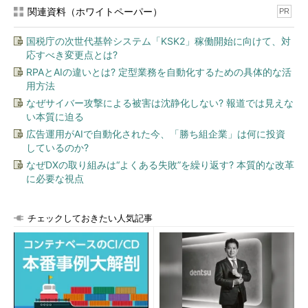
関連資料（ホワイトペーパー）
ルド」「シルバー」「ブロンズ」の3クラスが提供される。料金
PR
の目安は、Standardのブロンズが1か月契約の場合、1デスクトッ
国税庁の次世代基幹システム「KSK2」稼働開始に向けて、対
プ月額700円。一度立ち上げると、別途日額300円で最低7日間、
応すべき変更点とは?
つまり2100円が掛かる。もともとディザスタリカバリ（災害対
RPAとAIの違いとは? 定型業務を自動化するための具体的な活
策）のためのサービスだが、パッチ当てのテストなどのための利
用方法
用も考えられるという。
なぜサイバー攻撃による被害は沈静化しない? 報道では見えな
い本質に迫る
広告運用がAIで自動化された今、「勝ち組企業」は何に投資
しているのか?
なぜDXの取り組みは“よくある失敗”を繰り返す? 本質的な改革
に必要な視点
チェックしておきたい人気記事
Horizon Air Desktop DRは、立ち上げまでに掛かる時間によ
り、3つのサービスクラスで展開される
なお、Desktop DRでは、ユーザーのアプリケーションデータ
を、何らかの形で事前にバックアップしておく方法は提供されて
いない。必要であれば、別途vCloud Airにバックアップするなど