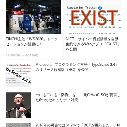
FINCHI主催「IVS2026」トーク
NICT、サイバー脅威情報を自動
セッションが話題に！
集約できるWebアプリ「EXIST」
を公開
PR(FINCHI on GOETHE)
Microsoft、プログラミング言語「TypeScript 3.4」
のリリース候補版（RC）を公開
一にも二にも「防御」を――元CIAのCISOが提言し
た6つのセキュリティ対策
2018年の災害では34.2％で「BCPが機能した」、N