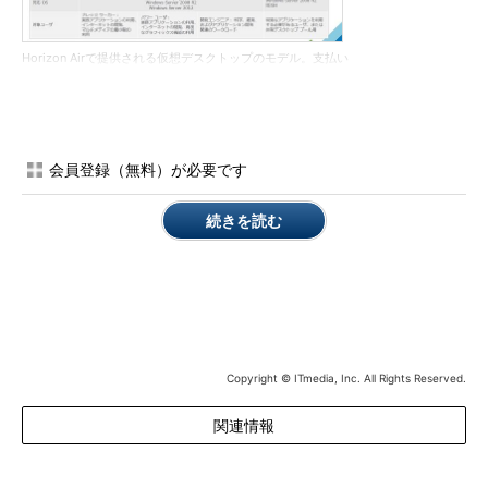
Horizon Airで提供される仮想デスクトップのモデル。支払い
については、多様な方法が用意されている
料金の例として、ヴイエムウェアはStandardを12カ月契約し
た場合、予想価格は1デスクトップ当たり月額4300円という。
会員登録（無料）が必要です
いざというときのために仮想デスクトップを待機させるサー
ビス
続きを読む
Horizon Airでは、「Horizon Air Desktop DR」がオプションで
提供される。
これは、特定エンドユーザー用に、仮想デスクトップ環境を事
前に設定したイメージを、vCloud Air上に稼働しない状態で待機
Copyright © ITmedia, Inc. All Rights Reserved.
させておき、非常時に立ち上げて使えるというもの。ここでも
Active Directoryとの連携で、ユーザー情報と認証の管理が行え
関連情報
る。
起動指示から立ち上げまでに掛かる所要時間によって、「ゴー