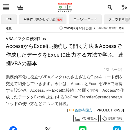
TOP
AIを作り動かし守り生かす
ロー/ノーコード
クラウドネイ
2018年1月19日 更新
連載
2015年7月30日 公開
VBA／マクロ便利Tips
AccessからExcelに接続して開く方法＆Accessで
作成したデータをExcelに出力する方法で学ぶ、連
携VBAの基本
（1/2 ページ）
業務効率化に役立つVBA／マクロのさまざまなTipsをコード例を
交えて紹介していきます。今回は、AccessとExcelをVBAで連携
する設定や、AccessからExcelに接続して開く方法、Accessで作
成したデータをExcelに出力するDoCmd.TransferSpreadsheetメ
ソッドの使い方などについて解説。
[
薬師寺国安
，PROJECT KySS]
PC用表示
関連情報