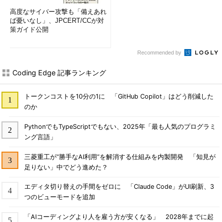
高度なサイバー攻撃も「備えあれ
ば憂いなし」、JPCERT/CCが対
策ガイド公開
Recommended by
Coding Edge 記事ランキング
トークンコストを10分の1に 「GitHub Copilot」はどう削減した
のか
PythonでもTypeScriptでもない、2025年「最も人気のプログラミ
ング言語」
三菱重工が“勝手なAI利用”を解消する仕組みを内製開発 「知見が
足りない」中でどう進めた？
エディタ切り替えの手間をゼロに 「Claude Code」がUI刷新、3
つのビューモードを追加
「AIコーディングより人を雇う方が安くなる」 2028年までに起