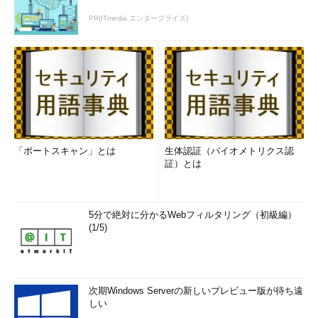
PR(ITmedia エンタープライズ)
「ポートスキャン」とは
生体認証（バイオメトリクス認
証）とは
5分で絶対に分かるWebフィルタリング（初級編）
(1/5)
次期Windows Serverの新しいプレビュー版が待ち遠
しい