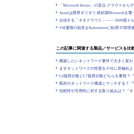
リスト1：権威DNSサーバーが返すグルーレコ
この例では、jpゾーンを管理している権威D
ードを問い合わせている。a.dns.jp
め、AUTHORITY SECTION
;; AUTHORITY SECTION:
この記事に関連する製品／サービスを比
jprs.jp. 86400 IN NS ns2.jprs.jp.
構築したいネットワーク要件で大きく変わ
jprs.jp. 86400 IN NS ns1.jprs.jp.
まずネットワークの性質を十分に見極めよ
jprs.jp. 86400 IN NS ns3.jprs.jp.
L4負荷分散とL7負荷分散どちらを重視？
既存のネットワーク構成とマッチする？『
委任先のネームサーバーであるns1.jprs. j
信頼性や可用性に対する取り組みは？『ネ
したドメイン名であるjprs. jpに属
ではなく、IPアドレスの情報をADDIT
;; ADDITIONAL SECTION:
ns1.jprs.jp. 86400 IN A 202.11.16.49
ns1.jprs.jp. 86400 IN AAAA 2001:df0:8: