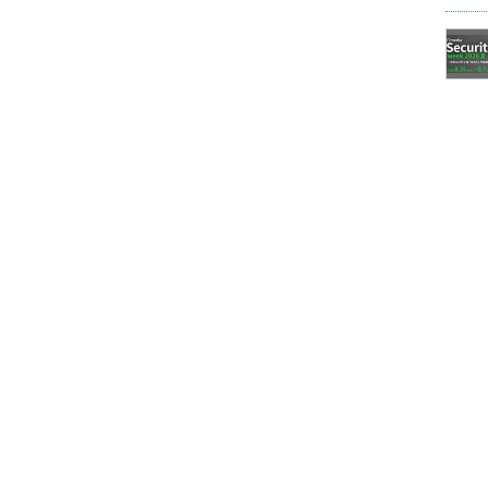
:a253
4
Nに書かれているIPアドレスの情報が、グルーレコードと呼
理するネームサーバーの名前が委任先のドメイン名
なる。例えば、example.jpのネームサーバーとし
る場合、jpのネームサーバーはexample.jpに関する問い合
ple.comを答えるだけで、グルーレコードを返すことはな
レスはexample.jpとは関係なく検索できるため、ループが発
ンファイルに記載して指定する。しかし、この情報
、必要なもの以外は記載しないようにすべきであ
ということは、その正確性を保証できるものではな
かないかもしれないし、間違ったデータを提供する