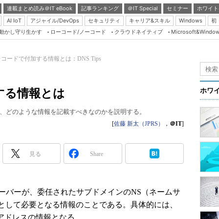
連載まとめ読み＠IT eBook
記事ランキング
＠IT Special
セミナー
ホワイト
AI IoT
アジャイル/DevOps
セキュリティ
キャリア&スキル
Windows
初
り動かし守り生かす
ローコード/ノーコード
クラウドネイティブ
Microsoft&Windo
Server & Storage
HTML5 + UX
コードで付加する情報とは：DNS Tips
Smart & Social
Coding Edge
する情報とは
ホワ
Java Agile
、どのような情報を記載すべきなのかを説明する。
Database Expert
[
佐藤 新太（JPRS）
，
＠IT
]
Linux ＆ OSS
Master of IP Networ
見る
Share
Security & Trust
Test & Tools
ーバーが、委任されたサブドメインのNS（ネームサ
Insider.NET
として必要となる情報のことである。具体的には、
ブログ
Pアドレスの情報となる。