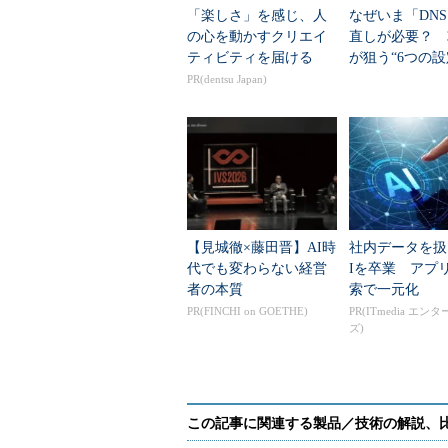
「楽しさ」を感じ、人
なぜいま「DN
の心を動かすクリエイ
直しが必要？ 
;; AUTHORITY SECTION:
ティビティを届ける
が狙う“6つの設
jprs.jp. 86400 IN NS ns2.jprs.jp.
PR(dentsu Japan)
jprs.jp. 86400 IN NS ns1.jprs.jp.
jprs.jp. 86400 IN NS ns3.jprs.jp.
;; ADDITIONAL SECTION:
ns1.jprs.jp. 86400 IN A 202.11.16.49
ns1.jprs.jp. 86400 IN AAAA 2001:df0:8:
ns2.jprs.jp. 86400 IN A 202.11.16.59
ns2.jprs.jp. 86400 IN AAAA 2001:df0:8:
【見城徹×藤田晋】AI時
社内データを扱
代でも変わらない経営
ns3.jprs.jp. 86400 IN A 61.200.83.20
Iを卒業 アプ
者の本質
索で一元化
PR(FINCHI on GOETHE)
PR(ITmedia エン
;; Query time: 1 msec
ズ)
;; SERVER: 2001:dc4::1#53(2001:dc4::1)
;; WHEN: Fri Aug 07 08:50:46 JST 2015
;; MSG SIZE rcvd: 194
%