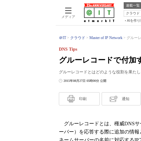
連載一覧
クラウド
メディア
AIを作
＠IT
クラウド
Master of IP Network
グルーレ
DNS Tips
グルーレコードで付加
グルーレコードとはどのような役割を果たし
2015年08月27日 05時00分 公開
印刷
通知
グルーレコードとは、権威DNSサ
ーバー）を応答する際に追加の情報
ネームサーバーの名前に対応するI