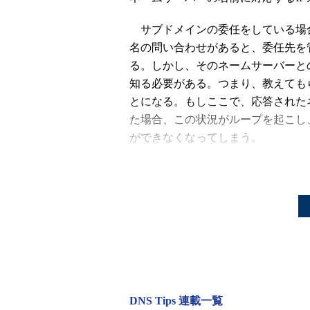
サブドメインの委任をしている場合
名の問い合わせがあると、委任先を
る。しかし、そのネームサーバーと
知る必要がある。つまり、教えても
とになる。もしここで、応答された
た場合、この状況がループを起こし
ができなくなってしまう。
これを防ぎ、委任元のゾーンと委
ルー（glue、接着剤）レコード」で
例えば、example.jpゾーンのネーム
jpゾーンのネームサーバーはexamp
てns1.example.jpを応答するだけで
加して答える。
DNS Tips 連載一覧
このグルーレコードは、ドメイン名