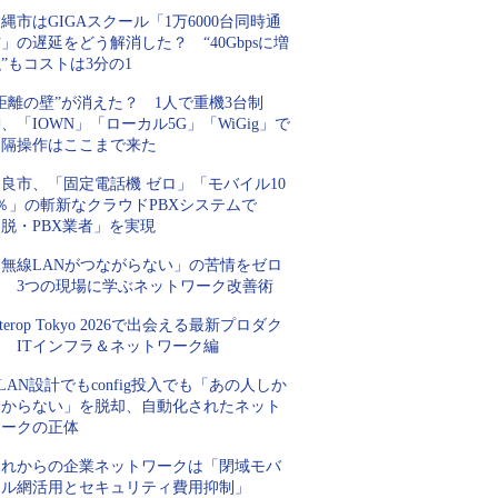
縄市はGIGAスクール「1万6000台同時通
」の遅延をどう解消した？ “40Gbpsに増
”もコストは3分の1
距離の壁”が消えた？ 1人で重機3台制
、「IOWN」「ローカル5G」「WiGig」で
遠隔操作はここまで来た
良市、「固定電話機 ゼロ」「モバイル10
％」の斬新なクラウドPBXシステムで
脱・PBX業者」を実現
「無線LANがつながらない」の苦情をゼロ
に 3つの現場に学ぶネットワーク改善術
nterop Tokyo 2026で出会える最新プロダク
ト ITインフラ＆ネットワーク編
LAN設計でもconfig投入でも「あの人しか
分からない」を脱却、自動化されたネット
ワークの正体
これからの企業ネットワークは「閉域モバ
イル網活用とセキュリティ費用抑制」