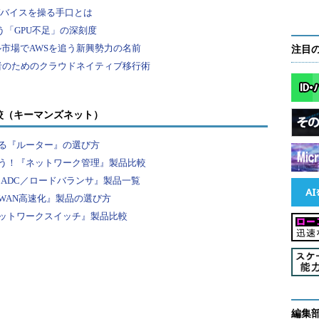
ードの例
NSサーバーであるa.dns.jpにjprs. jpのAレコ
注目
は、jprs.jpを委任しているという情報のみ持っているた
に委任先のネームサーバーの名前を返す。
較（キーマンズネット）
る『ルーター』の選び方
う！『ネットワーク管理』製品比較
『ADC／ロードバランサ』製品一覧
WAN高速化』製品の選び方
pとns2.jprs. jp、ns3.jprs.jpはいずれも管理を委任
ットワークスイッチ』製品比較
していることから、a.dns.jpはネームサーバーの名前だけ
IONAL SECTIONに返している。
:a153
編集