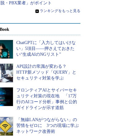
脱・PBX業者」がポイント
»
ランキングをもっと見る
Book
ChatGPTに「入力してはいけな
い」5項目――押さえておきた
い“生成AIのNGリスト”
API設計の常識が変わる？
HTTP新メソッド「QUERY」と
セキュリティ対策を学ぶ
フロンティアAIとサイバーセキ
ュリティ対策の現在地 「17万
行のAIコード分析」事例と公的
ガイドラインが示す道筋
「無線LANがつながらない」の
苦情をゼロに 3つの現場に学ぶ
ネットワーク改善術