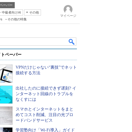
ペーパー
・中級者向けAI
その他
マイページ
ws
その他の特集
イトペーパー
VPNだけじゃない“裏技”でネット
接続する方法
出社したのに接続できず遅刻? イ
k
ンターネット回線のトラブルを
なくすには
スマホとインターネットをまと
めてコスト削減、注目の光ブロ
ードバンドサービス
学習塾向け「Wi-Fi導入」ガイド