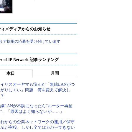
ティメディアからのお知らせ
リア採用の応募を受け付けています
er of IP Network 記事ランキング
月間
本日
アイリスオーヤマも悩んだ「無線LANがつ
ながりにくい」問題 何を変えて解決し
た？
線LANが不調になったら“ルーター再起
動”、「原因はよく知らないが……」
これからの企業ネットワークの運用／保守
はAIが主役、しかし全てはカバーできない