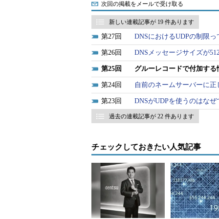
次回の掲載をメールで受け取る
理するゾーンからは外れた情報であ
するためにはどうしても必要となる
新しい連載記事が 19 件あります
27
DNSにおけるUDPの制限
実際に権威DNSサーバーが返すグル
26
DNSメッセージサイズが5
ト1）。
25
グルーレコードで付加する
% dig +norec @a.dns.jp jprs.jp
24
自前のネームサーバーに正
23
DNSがUDPを使うのはな
; <<>> DiG 9.9.7-P2 <<>> +norec @a.dns.jp jprs.jp
; (2 servers found)
過去の連載記事が 22 件あります
;; global options: +cmd
;; Got answer:
チェックしておきたい人気記事
;; ->>HEADER<<- opcode: QUERY, status: NOERRO
;; flags: qr; QUERY: 1, ANSWER: 0, AUTHORITY
;; OPT PSEUDOSECTION:
; EDNS: version: 0, flags:; udp: 4096
;; QUESTION SECTION:
;jprs.jp. IN A