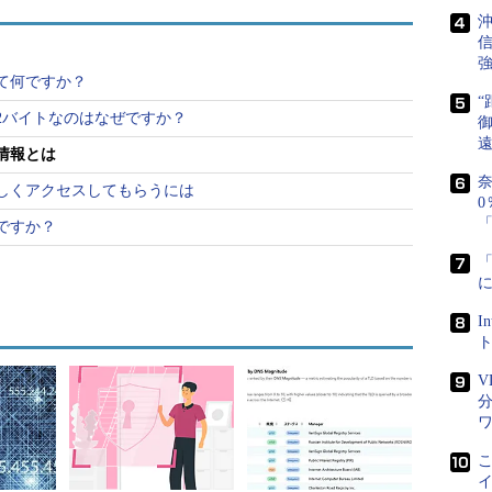
る。しかし、キャッシュDNSサーバーが情報を検索
沖
信
情報なのである。
強
って何ですか？
ーレコードをdigコマンドで確認してみよう（リス
“
12バイトなのはなぜですか？
御
情報とは
奈
しくアクセスしてもらうには
0
「
ぜですか？
I
R, id: 47989
: 3, ADDITIONAL: 6
V