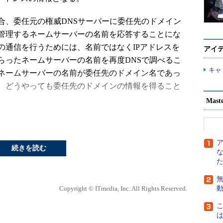
、委任元の権威DNSサーバーに委任先のドメイン
管理するネームサーバーの名前を応答することにな
の通信を行うためには、名前ではなくIPアドレスを
アイ
らったネームサーバーの名前を再度DNSで調べるこ
キャ
ネームサーバーの名前が委任先のドメイン名であっ
、どうやっても委任先のドメインの情報を得ること
Mast
任先の情報をつなぎ止めるために使われるのが「グ
ある。
続きを読む
サーバーとしてns1.example.jpを指定してある場合、
le.jpゾーンの名前に関する問い合わせに対してNSとし
無
なく、ns1.example.jpのIPアドレスを示すAレコードも付
Copyright © ITmedia, Inc. All Rights Reserved.
のツリー構造から考えると権威DNSサーバーが管