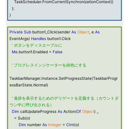
TaskScheduler.FromCurrentSynchronizationContext()
);
}
Private
Sub
button1_Click(sender
As
Object
, e
As
EventArgs)
Handles
button1.Click
' ボタンをディスエーブルに
Me
.button1.Enabled =
False
' プログレスインジケーターを緑色にする
TaskbarManager.Instance.SetProgressState(TaskbarProgr
essBarState.Normal)
' 進捗を表示するためのデリゲートを定義する（カウントダ
ウン中に呼び出される）
Dim
callUpdateProgress
As
Action(
Of
Object
) _
= Sub(o)
Dim
number
As
Integer
=
CInt
(o)