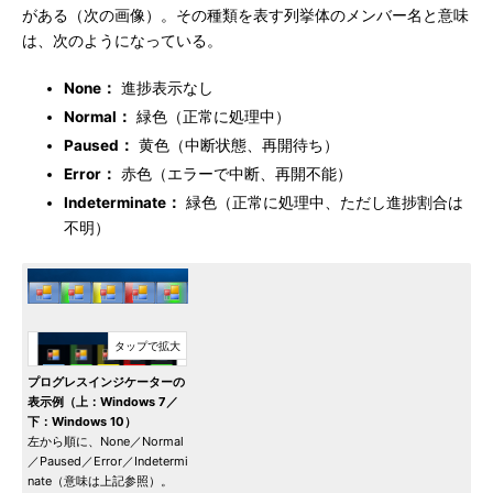
がある（次の画像）。その種類を表す列挙体のメンバー名と意味
は、次のようになっている。
None：
進捗表示なし
Normal：
緑色（正常に処理中）
Paused：
黄色（中断状態、再開待ち）
Error：
赤色（エラーで中断、再開不能）
Indeterminate：
緑色（正常に処理中、ただし進捗割合は
不明）
プログレスインジケーターの
表示例（上：Windows 7／
下：Windows 10）
左から順に、None／Normal
／Paused／Error／Indetermi
nate（意味は上記参照）。