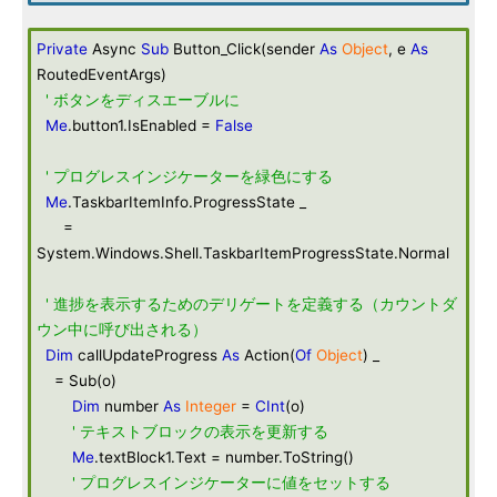
Private
Async
Sub
Button_Click(sender
As
Object
, e
As
RoutedEventArgs)
' ボタンをディスエーブルに
Me
.button1.IsEnabled =
False
' プログレスインジケーターを緑色にする
Me
.TaskbarItemInfo.ProgressState _
=
System.Windows.Shell.TaskbarItemProgressState.Normal
' 進捗を表示するためのデリゲートを定義する（カウントダ
ウン中に呼び出される）
Dim
callUpdateProgress
As
Action(
Of
Object
) _
= Sub(o)
Dim
number
As
Integer
=
CInt
(o)
' テキストブロックの表示を更新する
Me
.textBlock1.Text = number.ToString()
' プログレスインジケーターに値をセットする