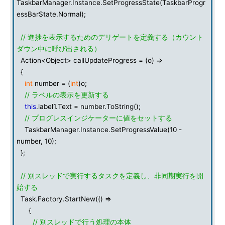
TaskbarManager.Instance.SetProgressState(TaskbarProgr
essBarState.Normal);
// 進捗を表示するためのデリゲートを定義する（カウント
ダウン中に呼び出される）
Action<Object> callUpdateProgress = (o) =>
{
int
number = (
int
)o;
// ラベルの表示を更新する
this
.label1.Text = number.ToString();
// プログレスインジケーターに値をセットする
TaskbarManager.Instance.SetProgressValue(10 -
number, 10);
};
// 別スレッドで実行するタスクを定義し、非同期実行を開
始する
Task.Factory.StartNew(() =>
{
// 別スレッドで行う処理の本体