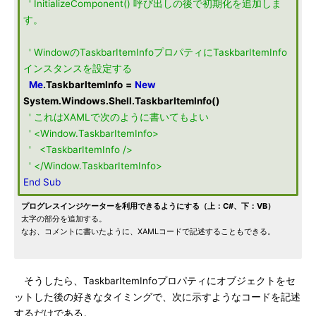
' InitializeComponent() 呼び出しの後で初期化を追加しま
す。
' WindowのTaskbarItemInfoプロパティにTaskbarItemInfo
インスタンスを設定する
Me
.
TaskbarItemInfo
=
New
System
.
Windows
.
Shell
.
TaskbarItemInfo
()
' これはXAMLで次のように書いてもよい
' <Window.TaskbarItemInfo>
' <TaskbarItemInfo />
' </Window.TaskbarItemInfo>
End
Sub
プログレスインジケーターを利用できるようにする（上：C#、下：VB）
太字の部分を追加する。
なお、コメントに書いたように、XAMLコードで記述することもできる。
そうしたら、TaskbarItemInfoプロパティにオブジェクトをセ
ットした後の好きなタイミングで、次に示すようなコードを記述
するだけである。