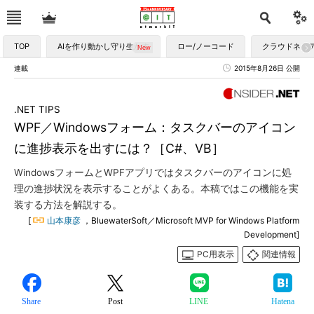
TOP
AIを作り動かし守り生かす
ロー/ノーコード
クラウドネイ
連載
2015年8月26日 公開
.NET TIPS
WPF／Windowsフォーム：タスクバーのアイコン
に進捗表示を出すには？［C#、VB］
WindowsフォームとWPFアプリではタスクバーのアイコンに処
理の進捗状況を表示することがよくある。本稿ではこの機能を実
装する方法を解説する。
[
山本康彦
，BluewaterSoft／Microsoft MVP for Windows Platform
Development]
PC用表示
関連情報
Share
Post
LINE
Hatena