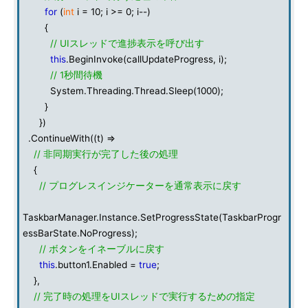
for
(
int
i = 10; i >= 0; i--)
{
// UIスレッドで進捗表示を呼び出す
this
.BeginInvoke(callUpdateProgress, i);
// 1秒間待機
System.Threading.Thread.Sleep(1000);
}
})
.ContinueWith((t) =>
// 非同期実行が完了した後の処理
{
// プログレスインジケーターを通常表示に戻す
TaskbarManager.Instance.SetProgressState(TaskbarProgr
essBarState.NoProgress);
// ボタンをイネーブルに戻す
this
.button1.Enabled =
true
;
},
// 完了時の処理をUIスレッドで実行するための指定