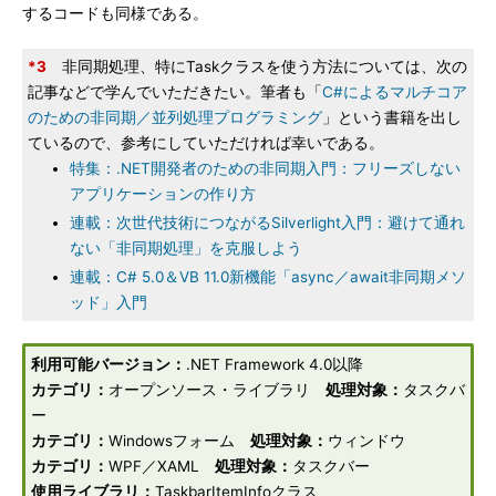
するコードも同様である。
*3
非同期処理、特にTaskクラスを使う方法については、次の
記事などで学んでいただきたい。筆者も「
C#によるマルチコア
のための非同期／並列処理プログラミング
」という書籍を出し
ているので、参考にしていただければ幸いである。
特集：.NET開発者のための非同期入門：フリーズしない
アプリケーションの作り方
連載：次世代技術につながるSilverlight入門：避けて通れ
ない「非同期処理」を克服しよう
連載：C# 5.0＆VB 11.0新機能「async／await非同期メソ
ッド」入門
利用可能バージョン：
.NET Framework 4.0以降
カテゴリ：
オープンソース・ライブラリ
処理対象：
タスクバ
ー
カテゴリ：
Windowsフォーム
処理対象：
ウィンドウ
カテゴリ：
WPF／XAML
処理対象：
タスクバー
使用ライブラリ：
TaskbarItemInfoクラス