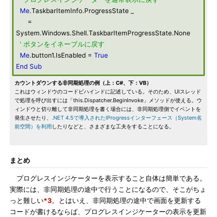
Me
.TaskbarItemInfo.ProgressState _
=
System.Windows.Shell.TaskbarItemProgressState.None
' ボタンをイネーブルに戻す
Me
.button1.IsEnabled =
True
End
Sub
カウントダウンする非同期処理の例（上：C#、下：VB）
これはウィンドウのコードビハインドに記述している。そのため、UIスレッド
で処理を呼び出すには「this.Dispatcher.BeginInvoke」メソッドが使える。ウ
ィンドウと切り離して非同期処理を書く場合には、非同期処理側でイベントを
発生させたり、
.NET 4.5で導入されたIProgressインターフェース（System名
前空間）を利用
したりなどと、さまざまな工夫をすることになる。
まとめ
プログレスインジケーターを表示すること自体は簡単である。
実際には、非同期処理の途中で行うことになるので、そこがちょ
っと難しい
*3
。とはいえ、非同期処理の途中で画面を更新する
コードが書けるならば、プログレスインジケーターの表示を更新