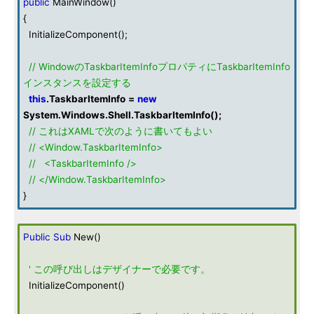
public
MainWindow()
{
InitializeComponent();
// WindowのTaskbarItemInfoプロパティにTaskbarItemInfo
インスタンスを設定する
this
.
TaskbarItemInfo
=
new
System
.
Windows
.
Shell
.
TaskbarItemInfo
();
// これはXAMLで次のように書いてもよい
// <Window.TaskbarItemInfo>
// <TaskbarItemInfo />
// </Window.TaskbarItemInfo>
}
Public
Sub
New()
' この呼び出しはデザイナーで必要です。
InitializeComponent()