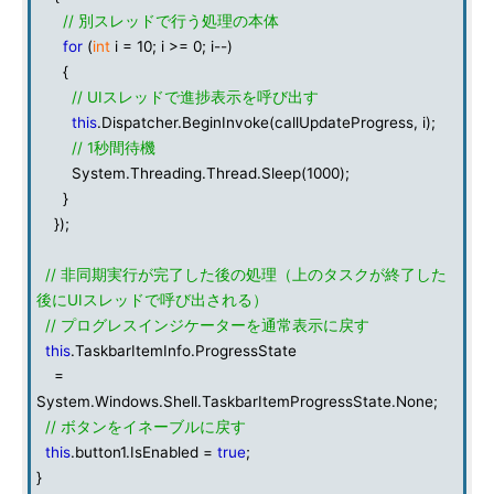
// 別スレッドで行う処理の本体
for
(
int
i = 10; i >= 0; i--)
{
// UIスレッドで進捗表示を呼び出す
this
.Dispatcher.BeginInvoke(callUpdateProgress, i);
// 1秒間待機
System.Threading.Thread.Sleep(1000);
}
});
// 非同期実行が完了した後の処理（上のタスクが終了した
後にUIスレッドで呼び出される）
// プログレスインジケーターを通常表示に戻す
this
.TaskbarItemInfo.ProgressState
=
System.Windows.Shell.TaskbarItemProgressState.None;
// ボタンをイネーブルに戻す
this
.button1.IsEnabled =
true
;
}