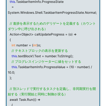
this
.TaskbarItemInfo.ProgressState
=
System.Windows.Shell.TaskbarItemProgressState.Normal;
// 進捗を表示するためのデリゲートを定義する（カウント
ダウン中に呼び出される）
Action<Object> callUpdateProgress = (o) =>
{
int
number = (
int
)o;
// テキストブロックの表示を更新する
this
.textBlock1.Text = number.ToString();
// プログレスインジケーターに値をセットする
this
.TaskbarItemInfo.ProgressValue = (10 - number) /
10.0;
};
// 別スレッドで実行するタスクを定義し、非同期実行を開
始する（実行開始と同時に制御が戻る）
await Task.Run(() =>
{