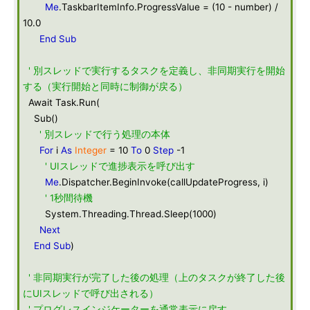
Me
.TaskbarItemInfo.ProgressValue = (10 - number) /
10.0
End
Sub
' 別スレッドで実行するタスクを定義し、非同期実行を開始
する（実行開始と同時に制御が戻る）
Await Task.Run(
Sub()
' 別スレッドで行う処理の本体
For
i
As
Integer
= 10
To
0
Step
-1
' UIスレッドで進捗表示を呼び出す
Me
.Dispatcher.BeginInvoke(callUpdateProgress, i)
' 1秒間待機
System.Threading.Thread.Sleep(1000)
Next
End
Sub
)
' 非同期実行が完了した後の処理（上のタスクが終了した後
にUIスレッドで呼び出される）
' プログレスインジケーターを通常表示に戻す