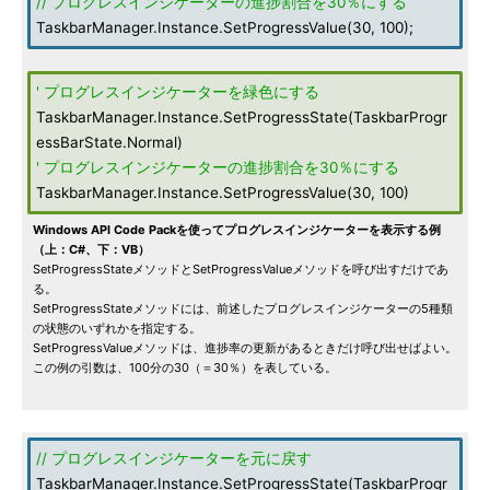
// プログレスインジケーターの進捗割合を30％にする
TaskbarManager.Instance.SetProgressValue(30, 100);
' プログレスインジケーターを緑色にする
TaskbarManager.Instance.SetProgressState(TaskbarProgr
essBarState.Normal)
' プログレスインジケーターの進捗割合を30％にする
TaskbarManager.Instance.SetProgressValue(30, 100)
Windows API Code Packを使ってプログレスインジケーターを表示する例
（上：C#、下：VB）
SetProgressStateメソッドとSetProgressValueメソッドを呼び出すだけであ
る。
SetProgressStateメソッドには、前述したプログレスインジケーターの5種類
の状態のいずれかを指定する。
SetProgressValueメソッドは、進捗率の更新があるときだけ呼び出せばよい。
この例の引数は、100分の30（＝30％）を表している。
// プログレスインジケーターを元に戻す
TaskbarManager.Instance.SetProgressState(TaskbarProgr