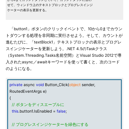
せて、ウィンドウ上のテキストブロックとプログレスインジ
ケーターの表示を更新する。
「button1」ボタンのクリックイベントで、10から0までカウン
トダウンする処理を非同期に実行させよう。そして、カウントが
進むたびに、「textBlock1」テキストブロックの表示とプログレ
スインジケーターを更新しよう。.NET 4.5のTaskクラス
（System.Threading.Tasks名前空間）とVisual Studio 2012で導
入されたasync／awaitキーワードを使って書くと、次のコード
のようになる。
private
async
void
Button_Click(
object
sender,
RoutedEventArgs e)
{
// ボタンをディスエーブルに
this
.button1.IsEnabled =
false
;
// プログレスインジケーターを緑色にする