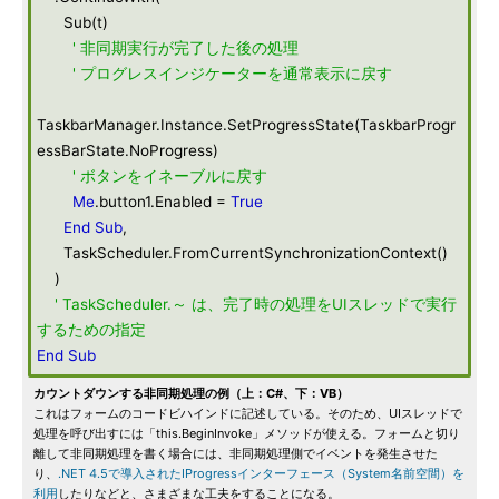
Sub(t)
' 非同期実行が完了した後の処理
' プログレスインジケーターを通常表示に戻す
TaskbarManager.Instance.SetProgressState(TaskbarProgr
essBarState.NoProgress)
' ボタンをイネーブルに戻す
Me
.button1.Enabled =
True
End
Sub
,
TaskScheduler.FromCurrentSynchronizationContext()
)
' TaskScheduler.～ は、完了時の処理をUIスレッドで実行
するための指定
End
Sub
カウントダウンする非同期処理の例（上：C#、下：VB）
これはフォームのコードビハインドに記述している。そのため、UIスレッドで
処理を呼び出すには「this.BeginInvoke」メソッドが使える。フォームと切り
離して非同期処理を書く場合には、非同期処理側でイベントを発生させた
り、
.NET 4.5で導入されたIProgressインターフェース（System名前空間）を
利用
したりなどと、さまざまな工夫をすることになる。