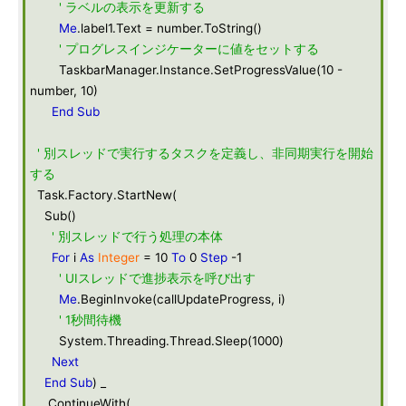
' ラベルの表示を更新する
Me
.label1.Text = number.ToString()
' プログレスインジケーターに値をセットする
TaskbarManager.Instance.SetProgressValue(10 -
number, 10)
End
Sub
' 別スレッドで実行するタスクを定義し、非同期実行を開始
する
Task.Factory.StartNew(
Sub()
' 別スレッドで行う処理の本体
For
i
As
Integer
= 10
To
0
Step
-1
' UIスレッドで進捗表示を呼び出す
Me
.BeginInvoke(callUpdateProgress, i)
' 1秒間待機
System.Threading.Thread.Sleep(1000)
Next
End
Sub
) _
.ContinueWith(