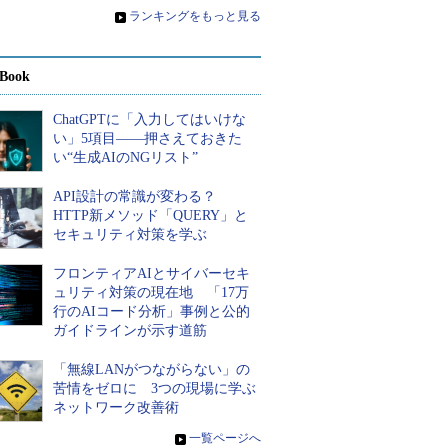
»
ランキングをもっと見る
Book
ChatGPTに「入力してはいけな
い」5項目――押さえておきた
い“生成AIのNGリスト”
API設計の常識が変わる？
HTTP新メソッド「QUERY」と
セキュリティ対策を学ぶ
フロンティアAIとサイバーセキ
ュリティ対策の現在地 「17万
行のAIコード分析」事例と公的
ガイドラインが示す道筋
「無線LANがつながらない」の
苦情をゼロに 3つの現場に学ぶ
ネットワーク改善術
»
一覧ページへ