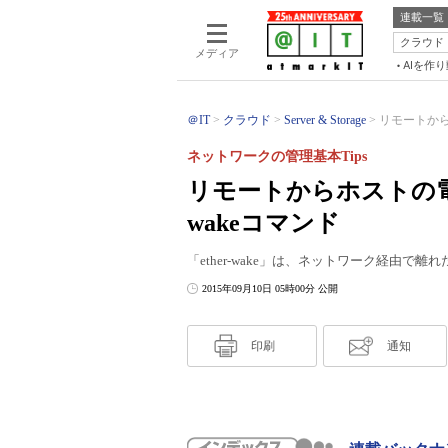
連載一覧
クラウド
メディア
AIを作
＠IT
クラウド
Server & Storage
リモートからホ
ネットワークの管理基本Tips
リモートからホストの電源
wakeコマンド
「ether-wake」は、ネットワーク経由
2015年09月10日 05時00分 公開
印刷
通知