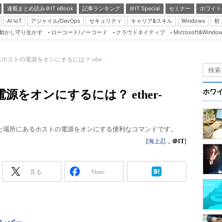
連載まとめ読み＠IT eBook
記事ランキング
＠IT Special
セミナー
ホワイト
AI IoT
アジャイル/DevOps
セキュリティ
キャリア&スキル
Windows
初
り動かし守り生かす
ローコード/ノーコード
クラウドネイティブ
Microsoft&Windo
Server & Storage
HTML5 + UX
ストの電源をオンにするには？ ethe...
Smart & Social
Coding Edge
をオンにするには？ ether-
ホワ
Java Agile
Database Expert
で離れた場所にあるホストの電源をオンにする便利なコマンドです。
Linux ＆ OSS
[
海上忍
，
＠IT
]
Master of IP Networ
Security & Trust
見る
Share
Test & Tools
Insider.NET
ブログ