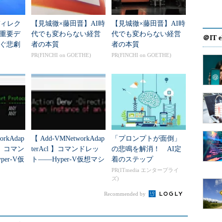
トのデータをブロードキャストで送信してWOLを実行す
ディレク
【見城徹×藤田晋】AI時
【見城徹×藤田晋】AI時
重要デ
代でも変わらない経営
代でも変わらない経営
＠IT e
ぐ悲劇
者の本質
者の本質
の仕組みについては「
Wake-On-LAN入門
」（＠IT）をご覧ください。
PR(FINCHI on GOETHE)
PR(FINCHI on GOETHE)
ンできるホスト（マジックパケット方式によるWOL対応ホ
OSがWOLに対応していること、OSがACPI 2.0規
あります。
Mac（OS X）などのOSに加え、仮想化ソフトウエア上で
クパケット方式のWOLがサポートされていることがあ
orkAdap
【 Add-VMNetworkAdap
「プロンプトが面倒」
cl 】コマン
terAcl 】コマンドレッ
の悲鳴を解消！ AI定
er-V仮
ト――Hyper-V仮想マシ
着のステップ
...
ンの仮想ネットワーク
Lでは、パケットをブロードキャスト送信するた
PR(ITmedia エンタープライ
ズ)
アダプ...
ネットワークセグメントに所属していることが前提
Recommended by
たルーター、または7779番ポートのブロードキャス
ャストアドレスに転送可能なルーターであれば、い