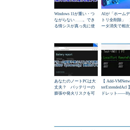
ス）を16回繰り返した計102バイ
Windows 11が重い・つ
AIが「ホーム
るものです。
ながらない……。でき
トリ全削除」 
る情シスが真っ先に使
ータ消失で相次
* Wake-On-LAN
う管理コマンド5選
ether-wakeコマンドで電源オ
スト）は、イーサネットアダプターやBI
格に準拠していることなどの条件が
現在では、LinuxやWindows、
実行されるゲストOSでも、マジッ
あなたのノートPCは大
【 Add-VMNetw
ります。
丈夫？ バッテリーの
terExtendedA
膨張や発火リスクを可
ドレット――Hyp
視化する「月1回」の
想マシンの仮想ネ
なお、マジックパケット方式のWO
「powercfg」習慣のス
め、送受信に使う機器の両方が同じ
スメ
です。ただし、WOL対応と明記され
トパケットをローカルのブロードキ