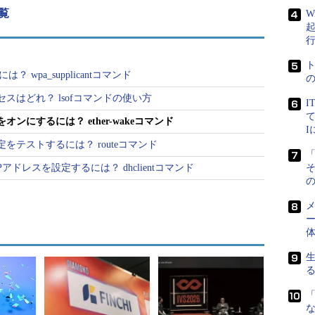
覧
W
ョン一覧
|
バックナンバー
 wpa_supplicantコマンド
るには？
スはどれ？ lsofコマンドの使い方
デバイスを指定するには？
I
て
ンにするには？ ether-wakeコマンド
をテストするには？ routeコマンド
「
アドレスを設定するには？ dhclientコマンド
の
メ
ー
ーク越しに離れた場所にあるホストの電源をオンにする、
L）」*を実行するためのコマンドです。
、ether-wakeコマンドは「マジックパケット」方
ト方式とは、0xFFを6回繰り返した6バイトのデー
「
ーサネットアダプターが持つ固有ID（MACアドレ