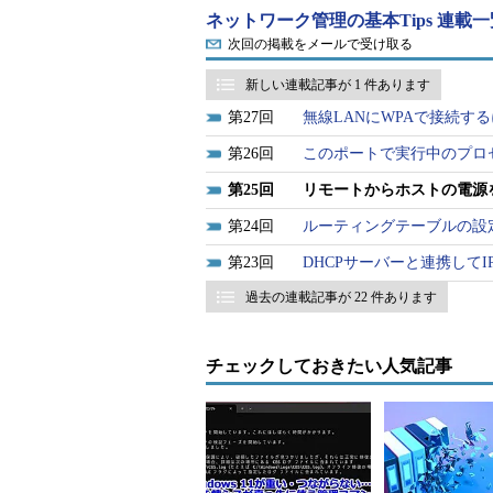
ネットワーク管理の基本Tips 連載一
目次
次回の掲載をメールで受け取る
ether-wakeコマンドの概要
|
書式
|
オプシ
新しい連載記事が 1 件あります
目的別サンプル
27
無線LANにWPAで接続するには？
リモートからホストの電源を入れ
26
このポートで実行中のプロセ
パケットを送出するネットワーク
25
リモートからホストの電源をオ
関連記事
24
ルーティングテーブルの設定
「
Wake-On-LAN入門
」
23
DHCPサーバーと連携してIP
ether-wakeコマンドとは？
過去の連載記事が 22 件あります
「ether-wake」は、ネットワ
チェックしておきたい人気記事
いわゆる「Wake-On-LAN（WO
WOLにはいくつかの方式がありますが
式に対応しています。マジックパケッ
タと、WOLの対象とするホストのイ