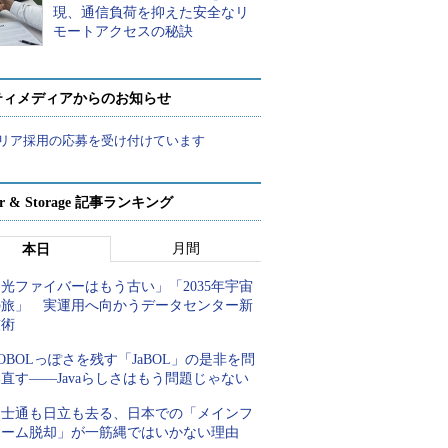
現、通信負荷を抑えた安全なリ
モートアクセスの秘訣
ティメディアからのお知らせ
リア採用の応募を受け付けています
ver & Storage 記事ランキング
月間
本日
光ファイバーはもう古い」「2035年宇宙
の旅」 実運用へ向かうデータセンター新
技術
OBOLっぽさを残す「JaBOL」の是非を問
直す――Javaらしさはもう問題じゃない
富士通も日立も去る、日本での「メインフ
レーム脱却」が一筋縄ではいかない理由