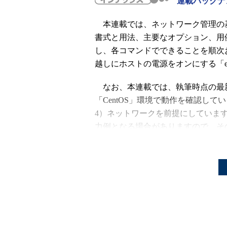
連載バックナ
本連載では、ネットワーク管理の
書式と用法、主要なオプション、用例
し、各コマンドでできることを順次
越しにホストの電源をオンにする「eth
なお、本連載では、執筆時点の最新版「Red 
「CentOS」環境で動作を確認しています。また
4）ネットワークを前提にしていま
力例となる場合がありますので、そ
ださい。
Wake-On-LANを実行する
ether-wake [
オプション
] MAC