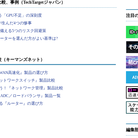
。
s」パッケージに収録されています。net-toolsはCentOSの
注目
フォルトで利用できますが、インストールされてい
」コマンドを実行して、パッケージをインストールして
較（キーマンズネット）
目次に戻る
WAN高速化』製品の選び方
ットワークスイッチ』製品比較
オプション
う！『ネットワーク管理』製品比較
『ADC／ロードバランサ』製品一覧
ションは次の通りです。
る『ルーター』の選び方
を指定する
編集
トをブロードキャストアドレスに送信する