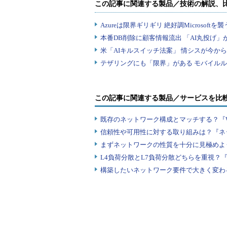
わゆる「ルーター越え」も可能です
ether-wakeコマンドは「net-tool
標準構成に含まれるため、通常はデ
ない場合は、以下のように「yum
ください。
$ sudo yum install net
-
tools
この記事に関連する製品／サービスを比
既存のネットワーク構成とマッチする？『
信頼性や可用性に対する取り組みは？『ネ
ether-wakeコマンドの主な
まずネットワークの性質を十分に見極めよ
L4負荷分散とL7負荷分散どちらを重視？
ether-wakeコマンドの主なオプ
構築したいネットワーク要件で大きく変わ
表1 主なオプション
オプション
意味
-D
デバッグレベル
-b
マジックパケッ