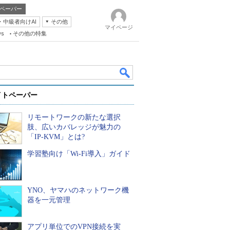
ペーパー
・中級者向けAI
その他
マイページ
ws
その他の特集
イトペーパー
リモートワークの新たな選択
肢、広いカバレッジが魅力の
「IP-KVM」とは?
学習塾向け「Wi-Fi導入」ガイド
k
YNO、ヤマハのネットワーク機
器を一元管理
アプリ単位でのVPN接続を実