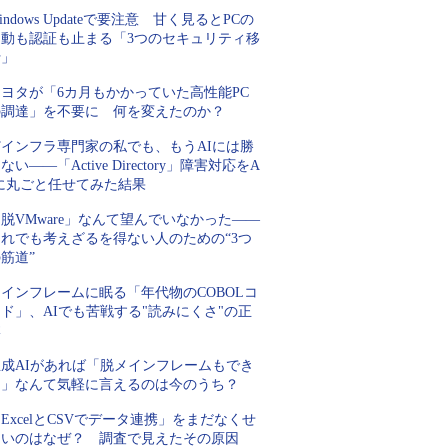
indows Updateで要注意 甘く見るとPCの
起動も認証も止まる「3つのセキュリティ移
行」
トヨタが「6カ月もかかっていた高性能PC
の調達」を不要に 何を変えたのか？
Tインフラ専門家の私でも、もうAIには勝
ない――「Active Directory」障害対応をA
Iに丸ごと任せてみた結果
脱VMware」なんて望んでいなかった――
それでも考えざるを得ない人のための“3つ
筋道”
インフレームに眠る「年代物のCOBOLコ
ド」、AIでも苦戦する"読みにくさ"の正
体
生成AIがあれば「脱メインフレームもでき
る」なんて気軽に言えるのは今のうち？
ExcelとCSVでデータ連携」をまだなくせ
ないのはなぜ？ 調査で見えたその原因