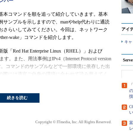
ンバー
基本コマンドを順を追って紹介していきます。基本
サンプルを示しますので、manやhelp代わりに通読
おさらいしてみてください。今回は、ネットワーク
アイ
er-wake」コマンドを紹介します。
キャ
Hat Enterprise Linux（RHEL）」および
、用法事例はIPv4（Internet Protocol version
Ser
す。コマンドのサンプルなどで一部環境に依存した出
の際には適宜ご自身の環境に合わせて読み替えてく
「
目次へ
続きを読む
C
い
アドレス
Copyright © ITmedia, Inc. All Rights Reserved.
※[ ]は省略可能な引数を示しています。