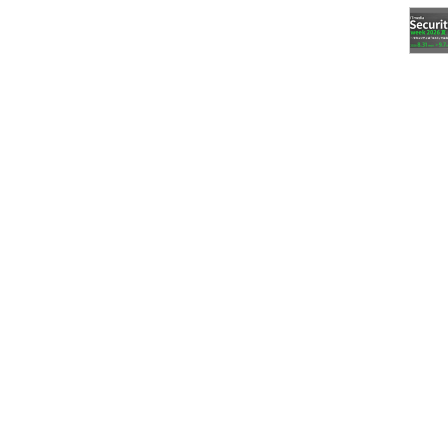
トワークデバイスを特定する
定する
示する
目次に戻る
入れるには？
対応した）ホストの電源をオンにする場合は、そのホス
r-wakeコマンドを実行します。WOLを実行するだけ
りません。
Windowsであれば「ipconfig /all」コマンド、
」など）で確認できますが、同じLANに接続している
と、そのホストのIPアドレスとともにMACアドレス
る場合は、「
arping
」コマンドも利用できます。
」を実行してMACアドレスを確認し、次のether-