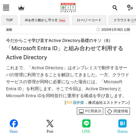
TOP
AIを作り動かし守り生かす
ロー/ノーコード
クラウドネイ
連載
2025年2月18日 公開
今だからこそ学び直すActive Directory基礎のキソ（8）
「Microsoft Entra ID」と組み合わせて利用する
Active Directory
これまで、「Active Directory」はオンプレミスで動作するサー
バの管理に利用できることを解説してきました。一方、クラウド
サービスの管理が同時に必要になった場合には、「Microsoft
Entra ID」を利用します。そこで今回は、Active Directoryと
Microsoft Entra IDを同時並行に運用する構成を学び直します。
[
国井傑
，株式会社エストディアン]
PC用表示
関連情報
Share
Post
LINE
Hatena