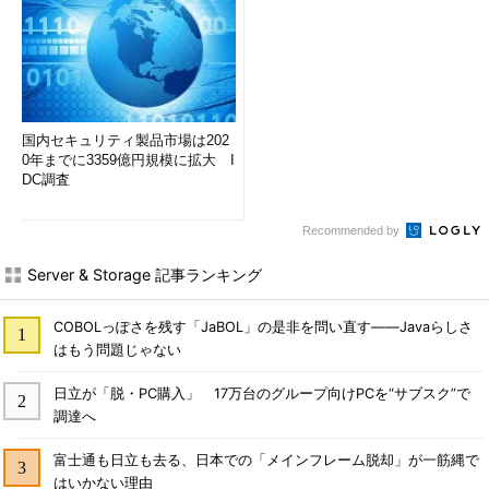
国内セキュリティ製品市場は202
0年までに3359億円規模に拡大 I
DC調査
Recommended by
Server & Storage 記事ランキング
COBOLっぽさを残す「JaBOL」の是非を問い直す――Javaらしさ
はもう問題じゃない
日立が「脱・PC購入」 17万台のグループ向けPCを“サブスク”で
調達へ
富士通も日立も去る、日本での「メインフレーム脱却」が一筋縄で
はいかない理由