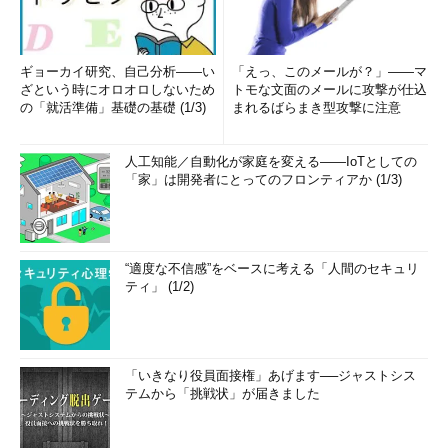
ギョーカイ研究、自己分析――い
「えっ、このメールが？」――マ
ざという時にオロオロしないため
トモな文面のメールに攻撃が仕込
の「就活準備」基礎の基礎 (1/3)
まれるばらまき型攻撃に注意
人工知能／自動化が家庭を変える――IoTとしての
「家」は開発者にとってのフロンティアか (1/3)
“適度な不信感”をベースに考える「人間のセキュリ
ティ」 (1/2)
「いきなり役員面接権」あげます──ジャストシス
テムから「挑戦状」が届きました