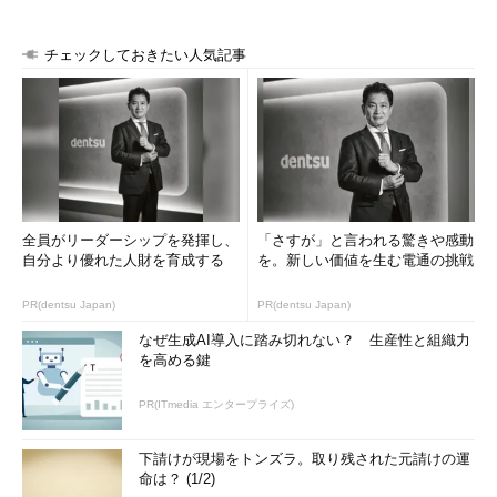
チェックしておきたい人気記事
全員がリーダーシップを発揮し、
「さすが」と言われる驚きや感動
自分より優れた人財を育成する
を。新しい価値を生む電通の挑戦
PR(dentsu Japan)
PR(dentsu Japan)
なぜ生成AI導入に踏み切れない？ 生産性と組織力
を高める鍵
PR(ITmedia エンタープライズ)
下請けが現場をトンズラ。取り残された元請けの運
命は？ (1/2)