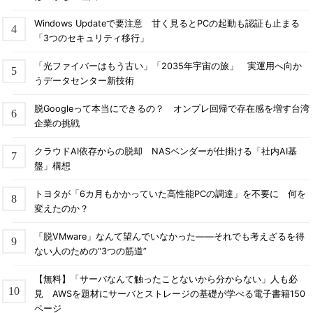
Windows Updateで要注意 甘く見るとPCの起動も認証も止まる
「3つのセキュリティ移行」
「光ファイバーはもう古い」「2035年宇宙の旅」 実運用へ向か
うデータセンター新技術
脱Googleって本当にできるの？ オンプレ回帰で存在感を増す台湾
企業の挑戦
クラウドAI依存からの脱却 NASベンダーが仕掛ける「社内AI基
盤」構想
トヨタが「6カ月もかかっていた高性能PCの調達」を不要に 何を
変えたのか？
「脱VMware」なんて望んでいなかった――それでも考えざるを得
ない人のための“3つの筋道”
【無料】「サーバなんて触ったことないから分からない」人も必
見 AWSを題材にサーバとストレージの基礎が学べる電子書籍150
ページ