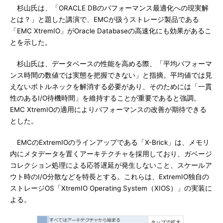
杉山氏は、「ORACLE DBのパフォーマンス最適化への現実解
とは？」と題した講演で、EMCが扱うストレージ製品である
「EMC XtremIO」がOracle Databaseの高速化にも効果があるこ
とを示した。
杉山氏は、データベースの性能を高める際、「平均パフォーマ
ンス時間の数値では実態を把握できない」と指摘。平均値では見
えないボトルネックを解消する必要があり、そのためには「一貫
性のあるI/O待機時間」を維持することが重要であると強調。
EMC XtremIOの適用によりパフォーマンスの改善が期待できる
とした。
EMCのExtremIOのラインアップである「X-Brick」は、メモリ
内にメタデータを置くアーキテクチャを採用しており、ガベージ
コレクション処理による応答遅延が発生しないこと、スケールア
ウト時のI/O分散などを特長とする。これらは、ExtremIO独自の
ストレージOS「XtremIO Operating System（XIOS）」の実装に
よる。