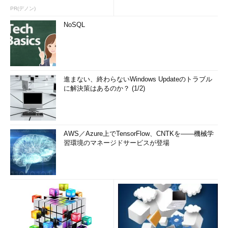
PR(デノン)
NoSQL
進まない、終わらないWindows Updateのトラブル
に解決策はあるのか？ (1/2)
AWS／Azure上でTensorFlow、CNTKを――機械学
習環境のマネージドサービスが登場