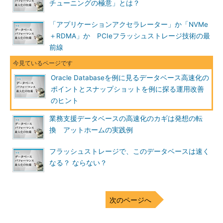
チューニングの極意」とは？
「オールフラッシュによりOracle Database環境の大幅なパフ
ォーマンスアップが期待でき、チューニングが不要になる。ま
「アプリケーションアクセラレーター」か「NVMe
た、独自のスナップショット機能によりデータベースのスナップ
＋RDMA」か PCIeフラッシュストレージ技術の最
ショットを瞬時に作成できるため、本番環境だけではなく、その
前線
コピーを使った開発／テスト環境やDWH環境を統合して、容量
効率を最大限に高めることができる」（杉山氏）
Oracle Databaseを例に見るデータベース高速化の
ポイントとスナップショットを例に探る運用改善
のヒント
業務支援データベースの高速化のカギは発想の転
換 アットホームの実践例
フラッシュストレージで、このデータベースは速く
なる？ ならない？
XtremIOによるデータベースのスナップショット取得のイメ
ージ
データベースの標準機能を使った診断とその成
次のページへ
果