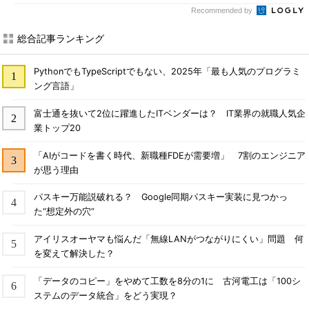
Recommended by
総合記事ランキング
PythonでもTypeScriptでもない、2025年「最も人気のプログラミ
ング言語」
富士通を抜いて2位に躍進したITベンダーは？ IT業界の就職人気企
業トップ20
「AIがコードを書く時代、新職種FDEが需要増」 7割のエンジニア
が思う理由
パスキー万能説破れる？ Google同期パスキー実装に見つかっ
た“想定外の穴”
アイリスオーヤマも悩んだ「無線LANがつながりにくい」問題 何
を変えて解決した？
「データのコピー」をやめて工数を8分の1に 古河電工は「100シ
ステムのデータ統合」をどう実現？