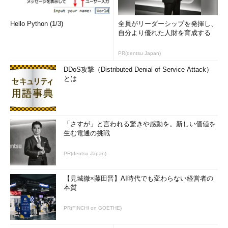
Hello Python (1/3)
全員がリーダーシップを発揮し、
自分より優れた人財を育成する
PR(dentsu Japan)
DDoS攻撃（Distributed Denial of Service Attack）
とは
「さすが」と言われる驚きや感動を。新しい価値を
生む電通の挑戦
PR(dentsu Japan)
【見城徹×藤田晋】AI時代でも変わらない経営者の
本質
PR(FINCHI on GOETHE)