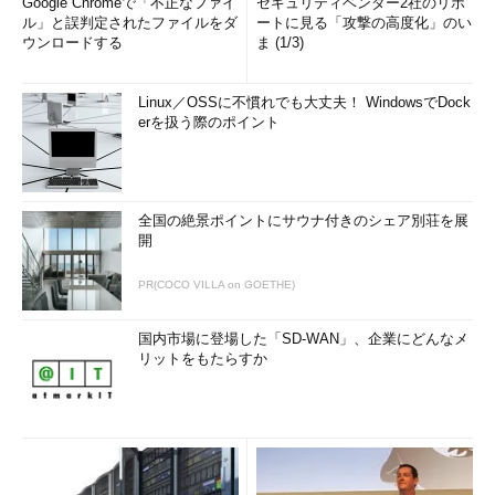
Google Chromeで「不正なファイ
セキュリティベンダー2社のリポ
ル」と誤判定されたファイルをダ
ートに見る「攻撃の高度化」のい
ウンロードする
ま (1/3)
Linux／OSSに不慣れでも大丈夫！ WindowsでDock
erを扱う際のポイント
全国の絶景ポイントにサウナ付きのシェア別荘を展
開
PR(COCO VILLA on GOETHE)
国内市場に登場した「SD-WAN」、企業にどんなメ
リットをもたらすか