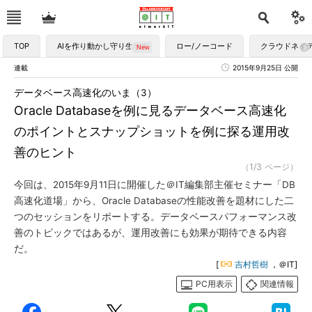
TOP
AIを作り動かし守り生かす
ロー/ノーコード
クラウドネイ
連載
2015年9月25日 公開
データベース高速化のいま（3）
Oracle Databaseを例に見るデータベース高速化
のポイントとスナップショットを例に探る運用改
善のヒント
（1/3 ページ）
今回は、2015年9月11日に開催した＠IT編集部主催セミナー「DB
高速化道場」から、Oracle Databaseの性能改善を題材にした二
つのセッションをリポートする。データベースパフォーマンス改
善のトピックではあるが、運用改善にも効果が期待できる内容
だ。
[
吉村哲樹
，＠IT]
PC用表示
関連情報