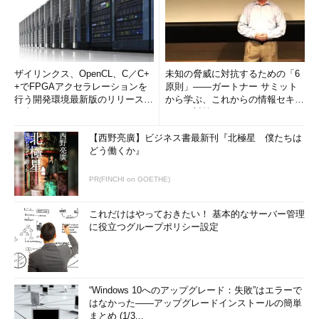
ザイリンクス、OpenCL、C／C+
未知の脅威に対抗するための「6
+でFPGAアクセラレーションを
原則」――ガートナー サミット
行う開発環境最新版のリリースを
から学ぶ、これからの情報セキュ
発表
リティ対策
【西野亮廣】ビジネス書最新刊『北極星 僕たちは
どう働くか』
PR(FINCHI on GOETHE)
これだけはやっておきたい！ 基本的なサーバー管理
に役立つグループポリシー設定
“Windows 10へのアップグレード：失敗”はエラーで
はなかった――アップグレードインストールの簡単
まとめ (1/3...