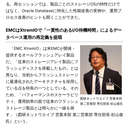
る。両セッションでは、製品ごとのストレージOSの特性だけで
はなく、Oracle Databaseに特化した性能改善の実例や、運用プ
ロセス改善のヒントも聞くことができた。
EMCはXtremIOで「一貫性のあるI/O待機時間」によるデー
タベース運用の再定義を提唱
「EMC XtremIO」は米EMCが開発・
提供するオールフラッシュアレイ製品
だ。「従来のストレージアレイ製品にフ
ラッシュディスクを搭載したもの」とは
異なり、当初からフラッシュストレージ
に最適化されたアーキテクチャを採用し
ている点を特長の一つとしている。その
ため、「パフォーマンスやスケーラビリ
図研ネットウエイブ 営業本部
ティ、運用効率の面で従来のフラッシュ
第二営業部 専任部長 杉山俊氏
ストレージ製品とは明らかに一線を画
す」（図研ネットウエイブ 営業本部 第二営業部 専任部長 杉山俊
氏）という。