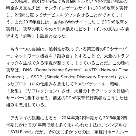
この結果、例えば中学生でも月額8ドルというお小遣い程度の
料金さえ支払えば、オンラインゲームサイトにDDoS攻撃を実行
し、2日間に渡ってサービスをダウンさせることができてしま
う。また2015年夏には、国内のWebサイトに対してDDoS攻撃を
実行し、攻撃の取りやめと引き換えにビットコインの支払いを要
求する「恐喝」も話題となった。
もう一つの要因は、脆弱性が残っている第三者のPCやサーバ
ー、ネットワーク機器を「踏み台」とすることで、大量のトラフ
ィックを生成できる環境が整ってしまっていることだ。この種の
攻撃は、DNS（Domain Name System）やNTP（Network Time
Protocol）、SSDP（Simple Service Discovery Protocol）とい
ったプロトコルの仕組みを悪用して1つのパケットを「増幅」
「反射」（リフレクション）させ、大量のトラフィックを目標の
サーバーに集中させる。前述のDDoS攻撃代行業者もこうした仕
組みを悪用している。
アカマイの観測によると、2014年第2四半期から2015年第2四
半期にかけての1年間で最も多く用いられた手法は、シンプルな
「SYN Flood」だが、その次に多かったのは、家庭用ホームルー