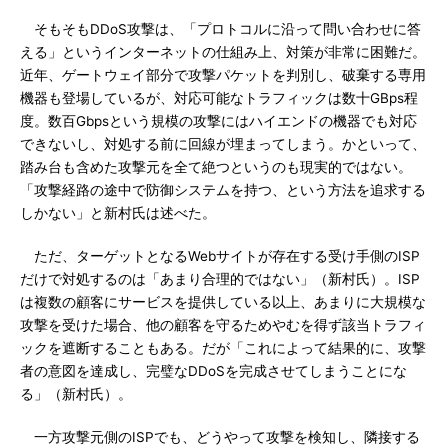
そもそもDDoS攻撃は、「プロトコルに沿って問い合わせに答
える」というインターネットの仕組み上、対策が非常に困難だ。
近年、ゲートウェイ部分で攻撃パケットを判別し、破棄する専用
機器も登場しているが、対応可能なトラフィックは数十GBps程
度。数百Gbpsという規模の攻撃にはハイエンドの機器でも対応
できないし、対処する前に回線が埋まってしまう。かといって、
踏み台も含めた攻撃元を全て絶つというのも現実的ではない。
「攻撃経路の途中で防御システムを持つ、という方法を追求する
しかない」と新村氏は述べた。
ただ、ターゲットとなるWebサイトが存在する受け手側のISP
だけで対処するのは「あまり合理的ではない」（新村氏）。ISP
は複数の顧客にサービスを提供している以上、あまりに大規模な
攻撃を受けた場合、他の顧客を守るためやむを得ず該当トラフィ
ックを遮断することもある。だが「これによって結果的に、攻撃
者の意図を達成し、完璧なDDoSを完成させてしまうことにな
る」（新村氏）。
一方攻撃元側のISPでも、どうやって攻撃を検知し、隣接する