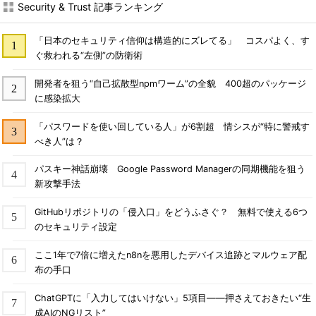
Security & Trust 記事ランキング
「日本のセキュリティ信仰は構造的にズレてる」 コスパよく、す
ぐ救われる“左側”の防衛術
開発者を狙う“自己拡散型npmワーム”の全貌 400超のパッケージ
に感染拡大
「パスワードを使い回している人」が6割超 情シスが“特に警戒す
べき人”は？
パスキー神話崩壊 Google Password Managerの同期機能を狙う
新攻撃手法
GitHubリポジトリの「侵入口」をどうふさぐ？ 無料で使える6つ
のセキュリティ設定
ここ1年で7倍に増えたn8nを悪用したデバイス追跡とマルウェア配
布の手口
ChatGPTに「入力してはいけない」5項目――押さえておきたい“生
成AIのNGリスト”