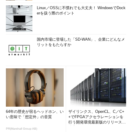
Linux／OSSに不慣れでも大丈夫！ WindowsでDock
erを扱う際のポイント
国内市場に登場した「SD-WAN」、企業にどんなメ
リットをもたらすか
64年の歴史が宿るヘッドホン、い
ザイリンクス、OpenCL、C／C+
い意味で「想定外」の音質
+でFPGAアクセラレーションを
行う開発環境最新版のリリースを
発表
PR(Marshall Group AB)