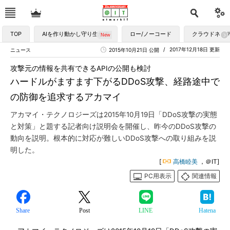
TOP
AIを作り動かし守り生かす
ロー/ノーコード
クラウドネイ
2017年12月18日 更新
ニュース
2015年10月21日 公開
攻撃元の情報を共有できるAPIの公開も検討
ハードルがますます下がるDDoS攻撃、経路途中で
の防御を追求するアカマイ
アカマイ・テクノロジーズは2015年10月19日「DDoS攻撃の実態
と対策」と題する記者向け説明会を開催し、昨今のDDoS攻撃の
動向を説明。根本的に対応が難しいDDoS攻撃への取り組みを説
明した。
[
高橋睦美
，＠IT]
PC用表示
関連情報
Share
Post
LINE
Hatena