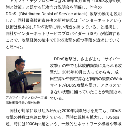
アカマイ・テクノロジーズは2015年10月19日「DDoS攻撃の実
態と対策」と題する記者向け説明会を開催し、昨今の
DDoS（Distributed Denial of Service attack）攻撃の動向を説明
した。同社最高技術責任者の新村信氏は「インターネットという
技術は根本的にDDoS攻撃に弱い構造を持っている」と指摘し、
同社やインターネットサービスプロバイダー（ISP）が協調する
ことで、攻撃経路の途中でDDoS攻撃を経つ手段を追求していく
と述べた。
DDoS攻撃は、さまざまな「サイバー
攻撃」の中でも比較的頻繁に見られる攻
撃だ。2015年10月に入ってからも、成
田空港や中部空港など国内の複数のWeb
サイトがDDoS攻撃を受け、アクセスで
きない状態に陥っていたことが報道され
アカマイ・テクノロジーズ 最
ている。
高技術責任者の新村信氏
同社が対策に取り組み始めた2010年以降だけを見ても、DDoS
攻撃の件数は急速に増えている。同時に規模も拡大し、10Gbps
超、時には100Gbps超という、一般的なネットワーク機器や帯域