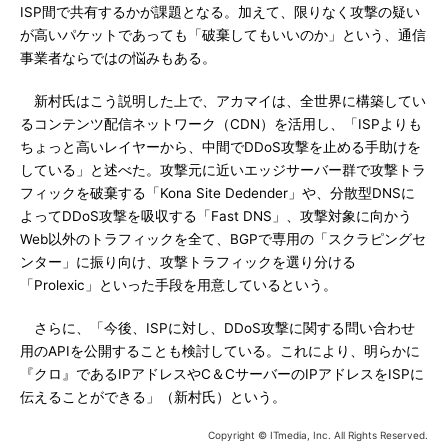
ISP間で共有するかが課題となる。加えて、限りなく攻撃の疑い
が高いパケットであっても「破棄してもいいのか」という、通信
事業者ならではの悩みもある。
新村氏はこう説明した上で、アカマイは、全世界に構築してい
るコンテンツ配信ネットワーク（CDN）を活用し、「ISPよりも
ちょっと高いレイヤーから、中間でDDoS攻撃を止める手助けを
している」と述べた。攻撃元に近いエッジサーバー群で攻撃トラ
フィックを破棄する「Kona Site Dedender」や、分散型DNSに
よってDDoS攻撃を吸収する「Fast DNS」、攻撃対象に向かう
Web以外のトラフィックを全て、BGPで専用の「スクラピングセ
ンター」に振り向け、攻撃トラフィックを選り分ける
「Prolexic」といった手段を用意しているという。
さらに、「今後、ISPに対し、DDoS攻撃に関する問い合わせ
用のAPIを公開することも検討している。これにより、明らかに
『クロ』であるIPアドレスやC＆CサーバーのIPアドレスをISPに
伝えることができる」（新村氏）という。
Copyright © ITmedia, Inc. All Rights Reserved.