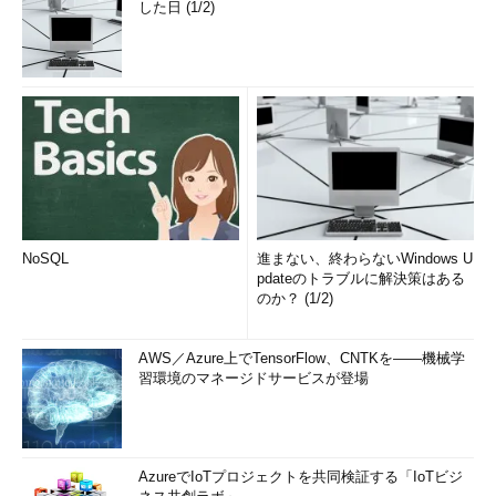
した日 (1/2)
NoSQL
進まない、終わらないWindows U
pdateのトラブルに解決策はある
のか？ (1/2)
AWS／Azure上でTensorFlow、CNTKを――機械学
習環境のマネージドサービスが登場
AzureでIoTプロジェクトを共同検証する「IoTビジ