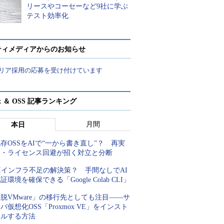
リースやコーセーなど9社に学ぶ
テスト効率化
ティメディアからのお知らせ
リア採用の応募を受け付けています
ux ＆ OSS 記事ランキング
月間
本日
存OSSをAIで“一から書き直し”？ 再実
装・ライセンス回避が招く対立と分断
Iインフラ不足の解決策？ 手間なしでAI
証環境を確保できる「Google Colab CLI」
脱VMware」の移行先としても注目――サ
バ仮想化OSS「Proxmox VE」をインスト
ールする方法