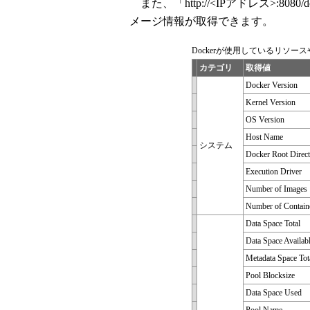
また、「http://<IPアドレス>:808
メージ情報が取得できます。
Dockerが使用しているリソー
カテゴリ
取得値
Docker Version
Kernel Version
OS Version
Host Name
システム
Docker Root Direc
Execution Driver
Number of Images
Number of Contain
Data Space Total
Data Space Availab
Metadata Space Tot
Pool Blocksize
Data Space Used