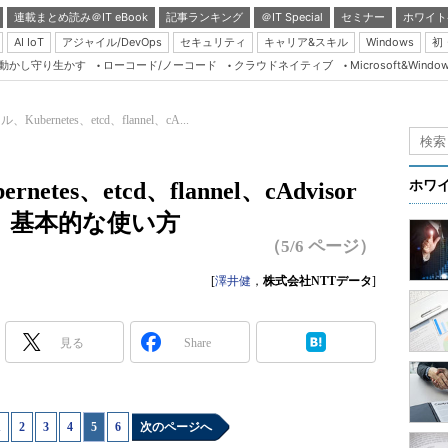
連載まとめ読み＠IT eBook
記事ランキング
＠IT Special
セミナー
ホワイト
AI IoT
アジャイル/DevOps
セキュリティ
キャリア&スキル
Windows
初
り動かし守り生かす
ローコード/ノーコード
クラウドネイティブ
Microsoft&Windo
Server & Storage
HTML5 + UX
Kubernetes、etcd、flannel、cA...
Smart & Social
Coding Edge
etes、etcd、flannel、cAdvisor
ホワ
Java Agile
、基本的な使い方
Database Expert
（5/6 ページ）
Linux ＆ OSS
[
澤井健
，
株式会社NTTデータ
]
Master of IP Networ
Security & Trust
見る
Share
Test & Tools
Insider.NET
1
|
2
|
3
|
4
|
5
|
6
次のページへ
ブログ