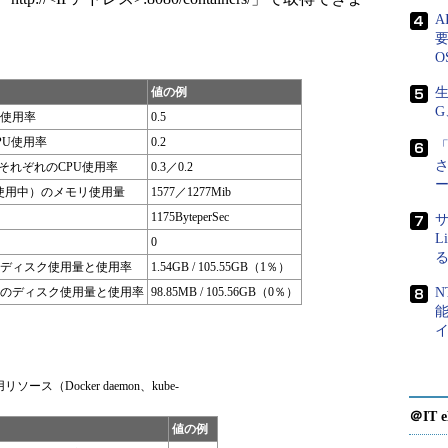
要
O
値の例
生
G
U使用率
0.5
CPU使用率
0.2
「
serそれぞれのCPU使用率
0.3／0.2
ot（使用中）のメモリ使用量
1577／1277Mib
1175ByteperSec
サ
L
0
ディスク使用量と使用率
1.54GB / 105.55GB（1％）
のディスク使用量と使用率
98.85MB / 105.56GB（0％）
N
ス（Docker daemon、kube-
＠IT e
値の例