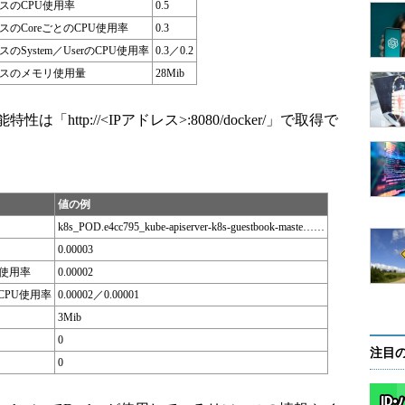
スのCPU使用率
0.5
スのCoreごとのCPU使用率
0.3
のSystem／UserのCPU使用率
0.3／0.2
スのメモリ使用量
28Mib
ttp://<IPアドレス>:8080/docker/」で取得で
値の例
k8s_POD.e4cc795_kube-apiserver-k8s-guestbook-maste……
0.00003
U使用率
0.00002
のCPU使用率
0.00002／0.00001
3Mib
0
注目
0