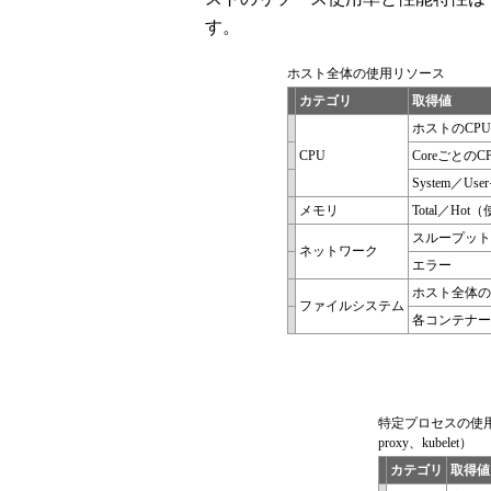
す。
ホスト全体の使用リソース
カテゴリ
取得値
ホストのCP
CPU
Coreごとの
System／U
メモリ
Total／H
スループット
ネットワーク
エラー
ホスト全体の
ファイルシステム
各コンテナー
特定プロセスの使用リソー
proxy、kubelet）
カテゴリ
取得値