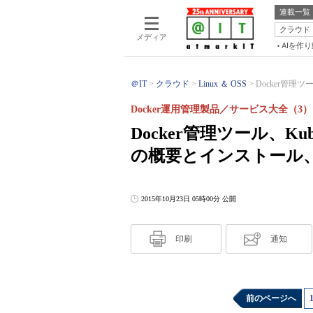
連載一覧
クラウド
メディア
AIを作
＠IT
クラウド
Linux ＆ OSS
Docker管理ツール、
Docker運用管理製品／サービス大全（3）
Docker管理ツール、Kubern
の概要とインストール
2015年10月23日 05時00分 公開
印刷
通知
前のページへ