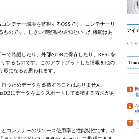
いるコンテナー環境を監視するOSSです。コンテナーリ
アイ
るものです。しきい値監視や通知といった機能はあ
キャ
ウザーで確認したり、外部のDBに保存したり、RESTを
したりするものです。このアウトプットした情報を他の
Lin
う形になると思われます。
ータを持つためデータを蓄積することはありません。
既
fluxDBにデータをエクスポートして蓄積する方法があ
A
検
「
ー
ホストとコンテナーのリソース使用率と性能特性です。ホ
/<IPアドレス>:8080/containers/」で取得できま