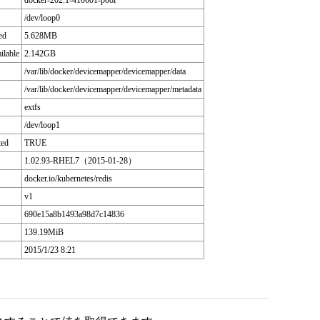
docker-202:1-410601-pool
/dev/loop0
ed
5.628MB
ilable
2.142GB
/var/lib/docker/devicemapper/devicemapper/data
/var/lib/docker/devicemapper/devicemapper/metadata
extfs
/dev/loop1
ted
TRUE
1.02.93-RHEL7（2015-01-28）
docker.io/kubernetes/redis
v1
690e15a8b1493a98d7c14836
139.19MiB
2015/1/23 8:21