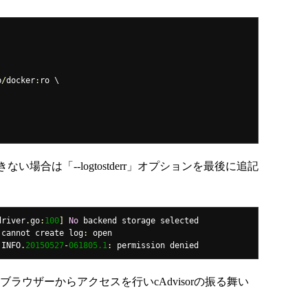
b
/
docker
:
ro \

合は「--logtostderr」オプションを最後に追記
driver
.
go
:
100
]
No
 backend storage selected

 cannot create log
:
 open 
.
INFO
.
20150527
-
061805.1
:
 permission denied
にWebブラウザーからアクセスを行いcAdvisorの振る舞い