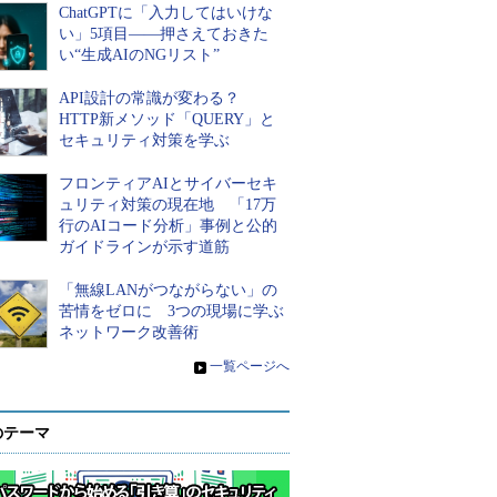
ChatGPTに「入力してはいけな
い」5項目――押さえておきた
い“生成AIのNGリスト”
API設計の常識が変わる？
HTTP新メソッド「QUERY」と
セキュリティ対策を学ぶ
フロンティアAIとサイバーセキ
ュリティ対策の現在地 「17万
行のAIコード分析」事例と公的
ガイドラインが示す道筋
「無線LANがつながらない」の
苦情をゼロに 3つの現場に学ぶ
ネットワーク改善術
»
一覧ページへ
のテーマ