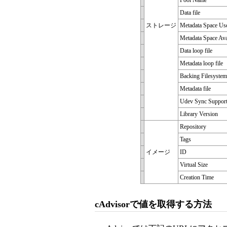
Pool Name
Data file
ストレージ
Metadata Space Us
Metadata Space Ava
Data loop file
Metadata loop file
Backing Filesystem
Metadata file
Udev Sync Suppor
Library Version
Repository
Tags
イメージ
ID
Virtual Size
Creation Time
cAdvisorで値を取得する方法