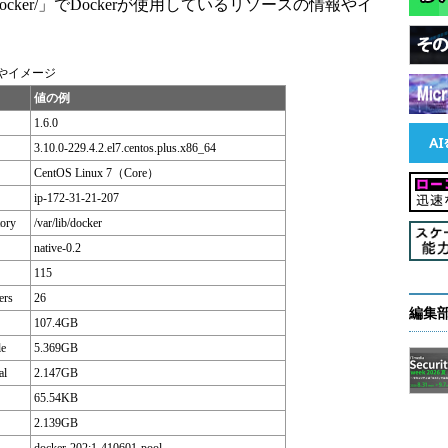
0/docker/」でDockerが使用しているリソースの情報やイ
スやイメージ
値の例
1.6.0
3.10.0-229.4.2.el7.centos.plus.x86_64
CentOS Linux 7（Core）
ip-172-31-21-207
tory
/var/lib/docker
native-0.2
115
ers
26
編集
107.4GB
le
5.369GB
al
2.147GB
65.54KB
2.139GB