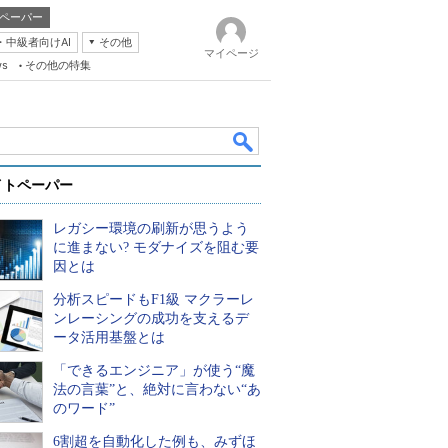
ペーパー
・中級者向けAI
その他
マイページ
ws
その他の特集
イトペーパー
レガシー環境の刷新が思うよう
に進まない? モダナイズを阻む要
因とは
分析スピードもF1級 マクラーレ
k
ンレーシングの成功を支えるデ
ータ活用基盤とは
「できるエンジニア」が使う“魔
法の言葉”と、絶対に言わない“あ
のワード”
6割超を自動化した例も、みずほ