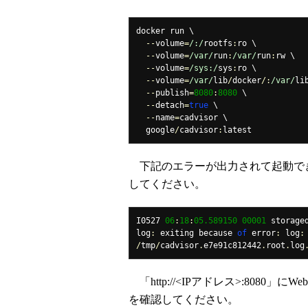
docker run \

--
volume
=
/:/
rootfs
:
ro \

--
volume
=
/var/
run
:
/var/
run
:
rw \

--
volume
=
/sys:/
sys
:
ro \

--
volume
=
/var/
lib
/
docker
/:
/var/
li
--
publish
=
8080
:
8080
 \

--
detach
=
true
 \

--
name
=
cadvisor \

  google
/
cadvisor
:
latest
下記のエラーが出力されて起動できない場
してください。
I0527 
06
:
18
:
05.589150
00001
 storage
log
:
 exiting because 
of
 error
:
 log
:
/
tmp
/
cadvisor
.
e7e91c812442
.
root
.
log
「http://<IPアドレス>:8080」
を確認してください。