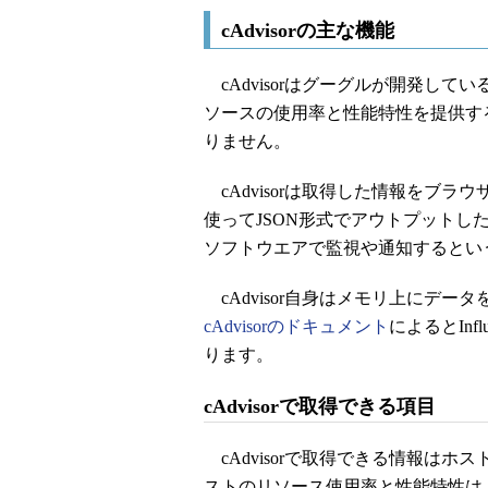
cAdvisorの主な機能
cAdvisorはグーグルが開発して
ソースの使用率と性能特性を提供す
りません。
cAdvisorは取得した情報をブラ
使ってJSON形式でアウトプット
ソフトウエアで監視や通知するとい
cAdvisor自身はメモリ上にデ
cAdvisorのドキュメント
によるとIn
ります。
cAdvisorで取得できる項目
cAdvisorで取得できる情報は
ストのリソース使用率と性能特性は「http:/