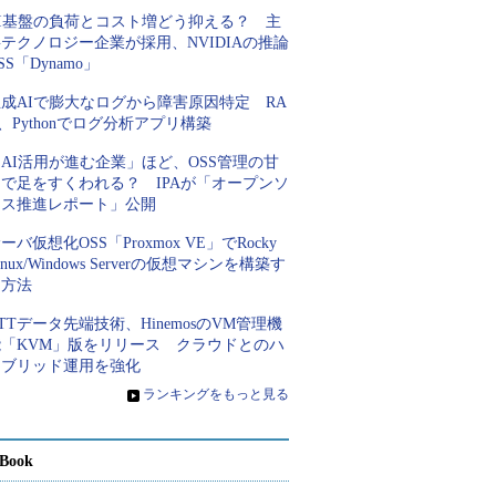
AI基盤の負荷とコスト増どう抑える？ 主
テクノロジー企業が採用、NVIDIAの推論
SS「Dynamo」
成AIで膨大なログから障害原因特定 RA
、Pythonでログ分析アプリ構築
AI活用が進む企業」ほど、OSS管理の甘
さで足をすくわれる？ IPAが「オープンソ
ース推進レポート」公開
ーバ仮想化OSS「Proxmox VE」でRocky
inux/Windows Serverの仮想マシンを構築す
る方法
TTデータ先端技術、HinemosのVM管理機
能「KVM」版をリリース クラウドとのハ
イブリッド運用を強化
»
ランキングをもっと見る
Book