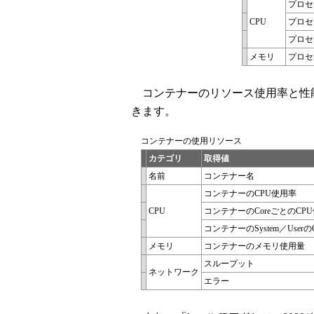
プロセ
CPU
プロセ
プロセス
メモリ
プロセ
コンテナーのリソース使用率と性能特性は「h
きます。
コンテナーの使用リソース
カテゴリ
取得値
名前
コンテナー名
コンテナーのCPU使用率
CPU
コンテナーのCoreごとのCP
コンテナーのSystem／User
メモリ
コンテナーのメモリ使用量
スループット
ネットワーク
エラー