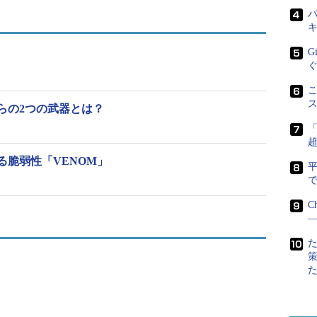
日本に開設されたFortiGuard Labsを担当するセ
パ
キュリティストラテジスト 寺下健一氏
中で220万台出荷さ
G
製品を「センサー」とし、攻撃や脅威に関する情報
のThreat Intelligenceで観測している不正侵入の試みは
こ
分約46万件に上る。これを約200名の専門家が分析
らの2つの武器とは？
、トレンドの予測や早期警戒情報の提供などを行っ
グローバル セキュリティ ストラテジスト、デレク・
脆弱性「VENOM」
で
願だったもの」（フォーティネットジャパン 社長
寺下氏一名の体制だが、人員、システムともに拡大し
C
―
ーディネーションセンター（JPCERT/CC）をはじめと
、調整も強化していくという。
特徴的な攻撃とは？
点設立の発表に合わせ、2015年に検知した攻撃の