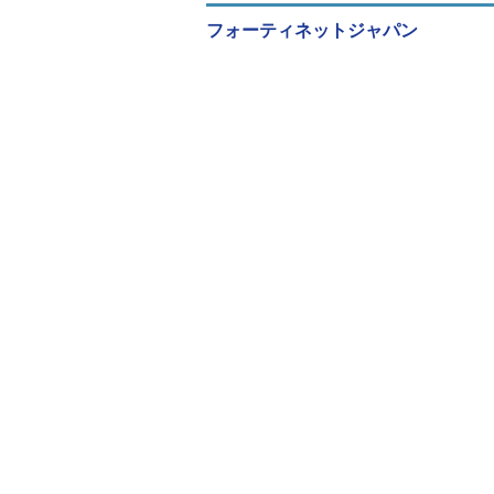
フォーティネットジャパン
もう一つ、件数だけでいえばDDo
「WordPressのログインページ
特定のアプリケーションを対象とし
氏）
WordPressに関してはマンキ
ーションだが、攻撃者にも人気がある。
を、ボットなどに感染するために狙
FortiGuard Labsでは、い
う。中でも注目したいのが、とある
2015年7月に突然増加し、またす