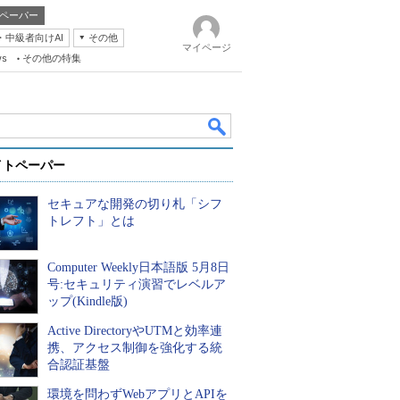
ペーパー
・中級者向けAI
その他
マイページ
ws
その他の特集
イトペーパー
セキュアな開発の切り札「シフ
トレフト」とは
Computer Weekly日本語版 5月8日
k
号:セキュリティ演習でレベルア
ップ(Kindle版)
Active DirectoryやUTMと効率連
携、アクセス制御を強化する統
合認証基盤
環境を問わずWebアプリとAPIを