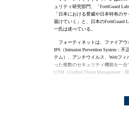
ュリティ研究部門、「FortiGuar
「日本における脅威や日本特有のサ
届けていく」と、日本のFortiGua
一氏は述べている。
フォーティネットは、ファイアウ
IPS（Intrusion Prevention Sys
テム）、アンチウイルス、Webフィ
った複数のセキュリティ機能を一台
UTM（Unified Threat Managem
アプライアンス製品「FortiGate」
リティベンダーだ。製品の開発に加
のベースとなるシグネチャの作成と
なる最新のマルウエアやボットネッ
デイ脆弱（ぜいじゃく）性の分析な
門がFortiGuard Labsで、カナダ
ランス、マレーシア、シンガポール