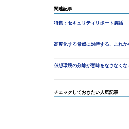
置かれてきた。
関連記事
FortiGuard Labsでは、既に世界
特集：セキュリティリポート裏話
れているというフォーティネットの
を収集している。「FortiGuard Labs
毎分約39万件、マルウエアの数は毎
高度化する脅威に対峙する、これか
し、攻撃の緩和策を提供している他
ている」と、米フォーティネットの
マンキー氏は説明した。
仮想環境の分離が意味をなさなくなる
今回の日本拠点の開設は「長らく念
執行役員 久保田則夫氏）。当初は
ていく予定だ。同時に、JPCERTコ
チェックしておきたい人気記事
するセキュリティ関連組織との連携
2015年、国内で観測された
フォーティネットジャパンは国内拠