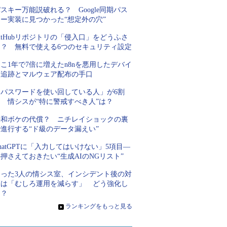
スキー万能説破れる？ Google同期パス
キー実装に見つかった“想定外の穴”
itHubリポジトリの「侵入口」をどうふさ
ぐ？ 無料で使える6つのセキュリティ設定
こ1年で7倍に増えたn8nを悪用したデバイ
ス追跡とマルウェア配布の手口
「パスワードを使い回している人」が6割
超 情シスが“特に警戒すべき人”は？
平和ボケの代償？ ニチレイショックの裏
進行する“ド級のデータ漏えい”
hatGPTに「入力してはいけない」5項目―
押さえておきたい“生成AIのNGリスト”
たった3人の情シス室、インシデント後の対
策は「むしろ運用を減らす」 どう強化し
た？
»
ランキングをもっと見る