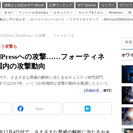
連載まとめ読み＠IT eBook
記事ランキング
＠IT Special
セミナー
ホワイト
AI IoT
アジャイル/DevOps
セキュリティ
キャリア&スキル
Windows
初
り動かし守り生かす
ローコード/ノーコード
クラウドネイティブ
Microsoft&Windo
Server & Storage
HTML5 + UX
のDDoSにWordPressへの攻撃……フォーティネ...
Smart & Social
T狙う攻撃も
Coding Edge
rdPressへの攻撃……フォーティネ
ホワ
Java Agile
年国内の攻撃動向
Database Expert
4日付で、さまざまな脅威の解析に当たるセキュリティ研究部門、
Linux ＆ OSS
た。同ラボでは2015年、いくつか特徴的な攻撃の動向を観測したという。
Master of IP Networ
[
高橋睦美
，
＠IT
]
Security & Trust
Share
Test & Tools
Insider.NET
ブログ
年12月4日付で、さまざまな脅威の解析に当たるセキ