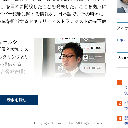
d Labs」を日本に開設したことを発表した。ここを拠点に
イバー犯罪に関する情報を、日本語で、その時々に
rd Labsを担当するセキュリティストラテジストの寺下健
アイ
キャ
オールや
tem：不正侵入検知シス
ルタリングとい
Secu
で提供する
ent：統合脅威管理）
を提供するセキュ
え、脅威の検出
側
、そのベースに
続きを読む
トの監視、ゼロ
パ
どを行う研究部
の他、アメリカ、フ
開
Copyright © ITmedia, Inc. All Rights Reserved.
、台湾に拠点が
貌