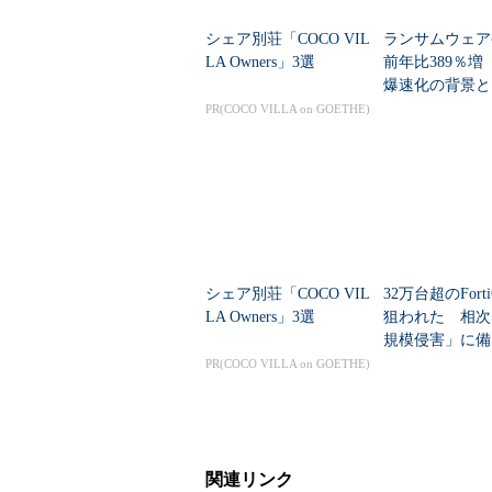
傾向も解説した。
シェア別荘「COCO VIL
ランサムウェア
LA Owners」3選
前年比389％増
以下のグラフを見れば分かる通り、2
爆速化の背景と
NTP（Network Time Proto
PR(COCO VILLA on GOETHE)
この攻撃は2014年頃から見られる
リフレクション攻撃が再流行を見せ
べた。
シェア別荘「COCO VIL
32万台超のForti
LA Owners」3選
狙われた 相次
規模侵害」に備
は何が必要？
PR(COCO VILLA on GOETHE)
関連リンク