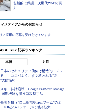
包括的に保護、次世代WAFの実
力
ティメディアからのお知らせ
リア採用の応募を受け付けています
rity & Trust 記事ランキング
月間
本日
「日本のセキュリティ信仰は構造的にズレ
てる」 コスパよく、すぐ救われる“左
”の防衛術
スキー神話崩壊 Google Password Manage
rの同期機能を狙う新攻撃手法
発者を狙う“自己拡散型npmワーム”の全
 400超のパッケージに感染拡大