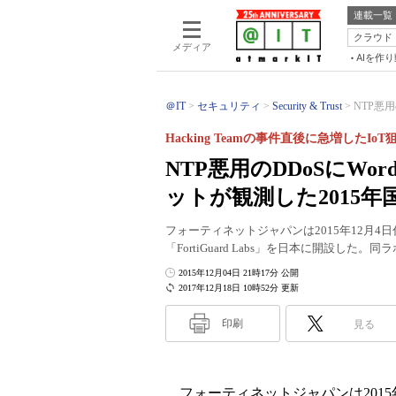
連載一覧
クラウド
メディア
AIを作
＠IT
セキュリティ
Security & Trust
NTP悪用
Hacking Teamの事件直後に急増したIo
NTP悪用のDDoSにWo
ットが観測した2015
フォーティネットジャパンは2015年12月
「FortiGuard Labs」を日本に開設し
2015年12月04日 21時17分 公開
2017年12月18日 10時52分 更新
印刷
見る
フォーティネットジャパンは2015