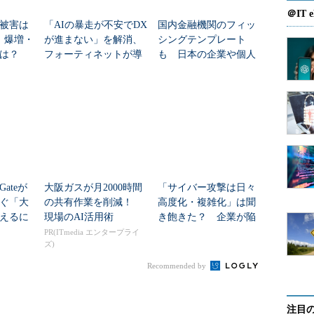
＠IT e
被害は
「AIの暴走が不安でDX
国内金融機関のフィッ
 爆増・
が進まない」を解消、
シングテンプレート
015年10月に急増している攻撃がある。
は？
フォーティネットが導
も 日本の企業や個人
col）を悪用したDDoSリフレクション（サービス妨害）攻撃だ。
く攻めのリスク制御
が知るべきサイバー脅
手法だが、「過去にない伸びを見せている。警察庁も
威のトレンドとは
ているとして注意喚起を行っている」と寺下氏は述
Gateが
大阪ガスが月2000時間
「サイバー攻撃は日々
ぐ「大
の共有作業を削減！
高度化・複雑化」は聞
えるに
現場のAI活用術
き飽きた？ 企業が陥
る「複雑化のわな」
PR(ITmedia エンタープライ
ズ)
Recommended by
注目