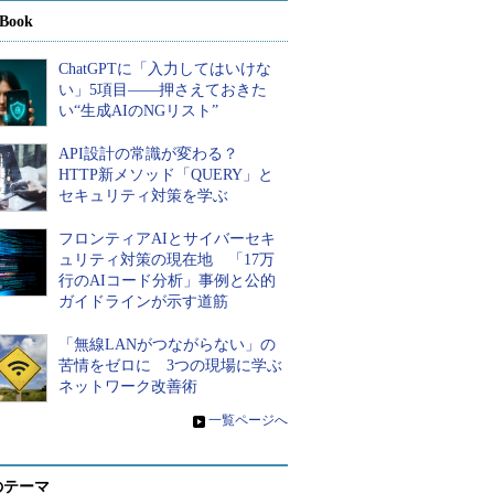
Book
ChatGPTに「入力してはいけな
い」5項目――押さえておきた
い“生成AIのNGリスト”
API設計の常識が変わる？
HTTP新メソッド「QUERY」と
セキュリティ対策を学ぶ
フロンティアAIとサイバーセキ
ュリティ対策の現在地 「17万
行のAIコード分析」事例と公的
ガイドラインが示す道筋
「無線LANがつながらない」の
苦情をゼロに 3つの現場に学ぶ
ネットワーク改善術
»
一覧ページへ
のテーマ