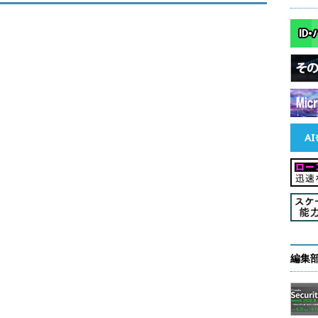
Sに及ばないものの注意したい攻撃があるという。
に対するブルートフォース攻撃が最近増加している。ある
た攻撃がここまで見られるのは特徴的だ」（寺下
ー氏も「多くのサイトで使われている人気の高いアプリケ
WordPressで構築されたWebサイトを訪れた人
われている」とコメントしている。
編集
わゆる制御システムを狙った攻撃についても統計を取ったとい
日本のメーカー製の制御システムを狙った攻撃で、
ぐ減少した。実際の侵害に至ったわけではなく、コンセ