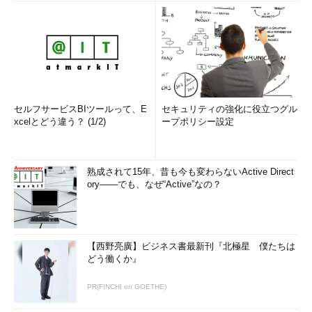
セルフサービスBIツールって、E
セキュリティの強化に役立つグル
xcelとどう違う？ (1/2)
ープポリシー設定
熟成されて15年、昔も今も変わらないActive Direct
ory――でも、なぜ“Active”なの？
【西野亮廣】ビジネス書最新刊『北極星 僕たちは
どう働くか』
PR(FINCHI on GOETHE)