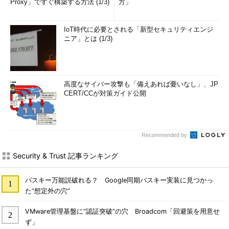
Proxy」ですぐ構築する方法 (1/3)
方」
IoT時代に必要とされる「新型セキュリティエンジ
ニア」とは (1/3)
高度なサイバー攻撃も「備えあれば憂いなし」、JP
CERT/CCが対策ガイド公開
Recommended by
Security & Trust 記事ランキング
パスキー万能説破れる？ Google同期パスキー実装に見つかっ
た“想定外の穴”
VMware管理基盤に“認証突破”の穴 Broadcom「回避策を用意せ
ず」