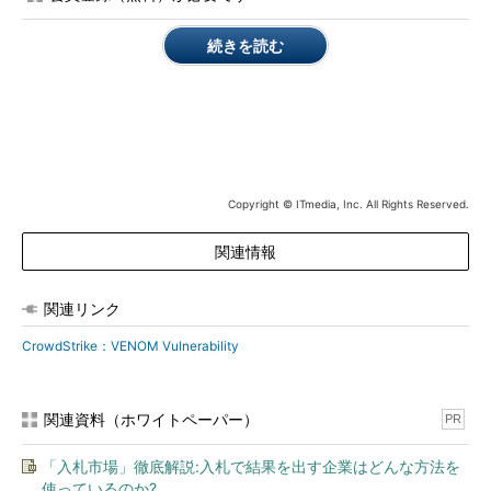
続きを読む
Copyright © ITmedia, Inc. All Rights Reserved.
CrowdStrikeが公表したVENOMを悪用した攻撃のイメージ
関連情報
VENOMの影響範囲は？ 調査進める事業者各社
影響を受けるプロダクトやサービスは、「Xenなどを用いて自
関連リンク
社で運用している仮想環境」「パブリッククラウドサービス」
CrowdStrike：VENOM Vulnerability
「仮想環境を活用したアプライアンス」の3つに分類できるだろ
う。いずれも対策はパッチを適用することだが、中にはベンダー
側がまだ「調査中」の段階というものもある。
関連資料（ホワイトペーパー）
PR
まず自社でXenなどを用いて仮想環境を用いている場合、
「入札市場」徹底解説:入札で結果を出す企業はどんな方法を
QEMU本体の他、Xen ProjectやRed Hat、CentOS、Debian、
使っているのか?