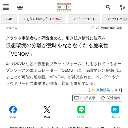
TOP
AIを作り動かし守り生かす
ロー/ノーコード
クラウドネイ
ニュース
2015年5月15日 公開
クラウド事業者らが調査進める、引き続き情報に注意を
仮想環境の分離が意味をなさなくなる脆弱性
「VENOM」
XenやKVMなどの仮想化プラットフォームに利用されているオー
プンソースのエミュレーター「QEMU」に、仮想マシンを抜け出
すことが可能な脆弱性「VENOM」が発見された。ベンダーやク
ラウドサービス事業者が調査、対応を進めている。
[
高橋睦美
，＠IT]
PC用表示
関連情報
Share
Post
LINE
Hatena