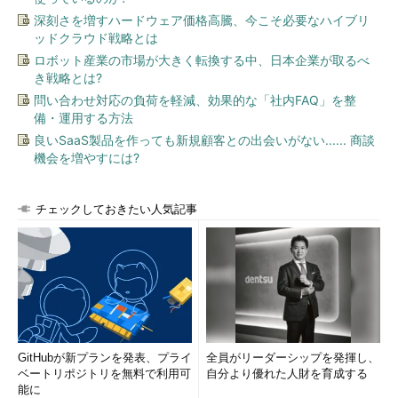
UbuntuなどがVENOM対処のためのパッチをリリースしているた
深刻さを増すハードウェア価格高騰、今こそ必要なハイブリ
め、早期の適用が推奨される。
ッドクラウド戦略とは
ロボット産業の市場が大きく転換する中、日本企業が取るべ
クラウドサービスについては、事業者側が相次いで影響を調査
き戦略とは?
し、対応を公開している。例えば
Amazon Web
問い合わせ対応の負荷を軽減、効果的な「社内FAQ」を整
Services（AWS）
や
SoftLayer
はこの問題の影響を受けず、リス
備・運用する方法
クはないことを表明した。一方、
Rackspace
では一部のサービス
良いSaaS製品を作っても新規顧客との出会いがない...... 商談
が影響を受けることが判明。同社側で適用したパッチを有効にす
機会を増やすには?
るために電源の再起動を行うことをユーザーに推奨している。
国内でもいくつかの事業者が影響範囲の調査と情報公開を進め
チェックしておきたい人気記事
ている。例えば
さくらインターネット
では「さくらのレンタルサ
ーバ」は影響を受けないが、「さくらのVPS」「さくらのクラウ
ド」がこの脆弱性の影響を受けることが明らかになったため、パ
ッチの準備並びに検証作業を進めており、完了次第アップデート
を実施することを表明した。一方
IDCフロンティア
はVENOMの
影響を受けないことを報告している。GMOクラウドVPSのよう
に、調査中というステータスの事業者もある。
GitHubが新プランを発表、プライ
全員がリーダーシップを発揮し、
ベートリポジトリを無料で利用可
自分より優れた人財を育成する
さらに、近年、仮想環境を活用したセキュリティアプライアン
能に