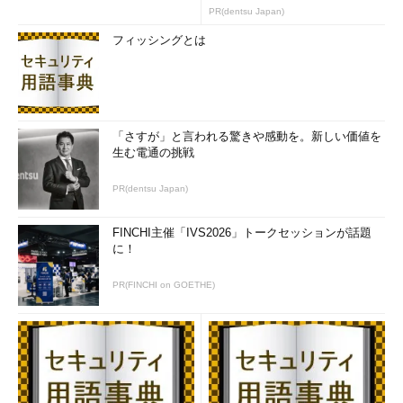
ス機器が増えている。こうしたアプライアンスのベンダーも脆弱
PR(dentsu Japan)
性の影響に関する調査を進めており、例えば
米FireEye
では、可
フィッシングとは
能な限り早期にアップデートを行うよう推奨し、サポートチャネ
ルを通じて詳細を告知していくと表明している。
今のところ、VENOMを悪用した攻撃は報告されていないが、
汎用的な回避策も示されていない。引き続き、ベンダーやクラウ
「さすが」と言われる驚きや感動を。新しい価値を
ド事業者が提供する情報に留意していく必要があるだろう。
生む電通の挑戦
PR(dentsu Japan)
FINCHI主催「IVS2026」トークセッションが話題
に！
PR(FINCHI on GOETHE)