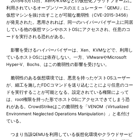
2015年5月13日、XenやKVMなどの仮想化プラットフォームに
利用されているオープンソースのエミュレーター「QEMU」に、
仮想マシンを抜け出すことが可能な脆弱性（CVE-2015-3456）
が発見された。悪用されれば、同一のハイパーバイザー上に同居
している他の仮想マシンやホストOSにアクセスされ、任意のコ
ードを実行される恐れがある。
影響を受けるハイパーバイザーは、Xen、KVMなどで、利用し
ているホストOSには依存しない。一方、VMwareやMicrosoft
Hyper-V、Bochs、はこの脆弱性の影響を受けない。
脆弱性のある仮想環境では、悪意を持ったゲストOSユーザー
が、細工を施したFDCコマンドを送り込むことにより任意のコー
ドを実行することが可能となる。設定されている権限によって
は、root権限を持った形でホストOSにアクセスできてしまう恐
れがある。CrowdStrikeはこの脆弱性を「VENOM（Virtualized
Environment Neglected Operations Manipulation）」と名付け
ている。
つまり当該QEMUを利用している仮想化環境やクラウドサービ