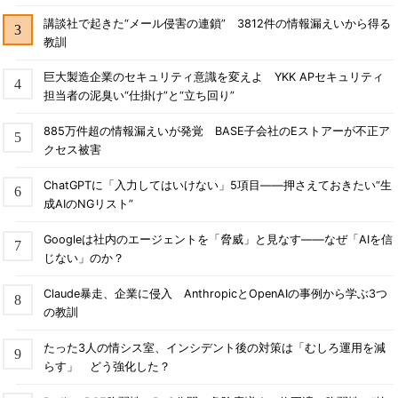
講談社で起きた“メール侵害の連鎖” 3812件の情報漏えいから得る
教訓
巨大製造企業のセキュリティ意識を変えよ YKK APセキュリティ
担当者の泥臭い“仕掛け”と“立ち回り”
885万件超の情報漏えいが発覚 BASE子会社のEストアーが不正ア
クセス被害
ChatGPTに「入力してはいけない」5項目――押さえておきたい“生
成AIのNGリスト”
Googleは社内のエージェントを「脅威」と見なす――なぜ「AIを信
じない」のか？
Claude暴走、企業に侵入 AnthropicとOpenAIの事例から学ぶ3つ
の教訓
たった3人の情シス室、インシデント後の対策は「むしろ運用を減
らす」 どう強化した？