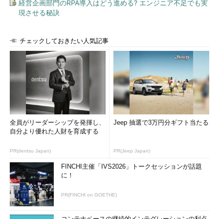
経営企画部門のRPA導入はどう進める? エンジニア不足でも実
現させる秘訣
チェックしておきたい人気記事
全員がリーダーシップを発揮し、
Jeep 抽選で3万円分ギフト当たる
自分より優れた人財を育成する
PR(dentsu Japan)
PR(Jeep Japan)
FINCHI主催「IVS2026」トークセッションが話題
に！
PR(FINCHI on GOETHE)
コンテナベースの継続的インテグレーションの利点