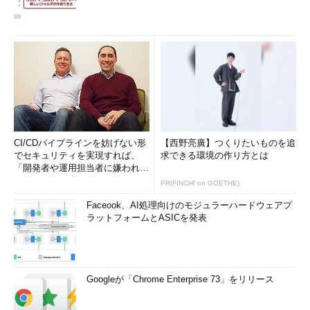
CI/CDパイプラインを妨げない形
【西野亮廣】つくりたいものを追
でセキュリティを実現すれば、
求できる環境の作り方とは
「開発者や運用担当者に嫌われな
いWAF」は可能か
PR(FINCHI on GOETHE)
Faceook、AI処理向けのモジュラーハードウェアプ
ラットフォームとASICを発表
Googleが「Chrome Enterprise 73」をリリース