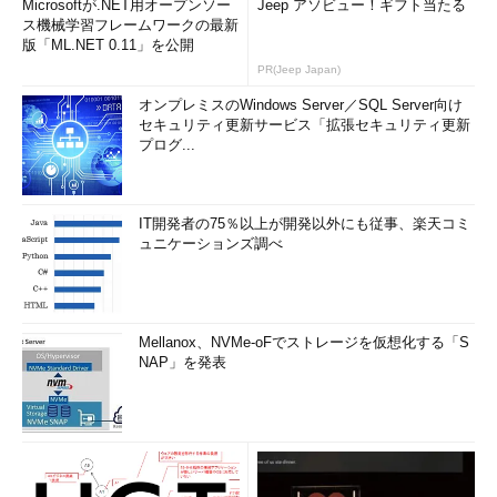
Microsoftが.NET用オープンソー
Jeep アソビュー！ギフト当たる
ス機械学習フレームワークの最新
版「ML.NET 0.11」を公開
PR(Jeep Japan)
オンプレミスのWindows Server／SQL Server向け
セキュリティ更新サービス「拡張セキュリティ更新
プログ...
IT開発者の75％以上が開発以外にも従事、楽天コミ
ュニケーションズ調べ
Mellanox、NVMe-oFでストレージを仮想化する「S
NAP」を発表