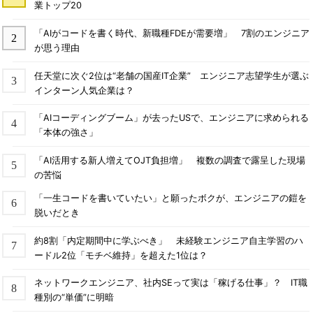
業トップ20
「AIがコードを書く時代、新職種FDEが需要増」 7割のエンジニア
が思う理由
任天堂に次ぐ2位は“老舗の国産IT企業” エンジニア志望学生が選ぶ
インターン人気企業は？
「AIコーディングブーム」が去ったUSで、エンジニアに求められる
「本体の強さ」
「AI活用する新人増えてOJT負担増」 複数の調査で露呈した現場
の苦悩
「一生コードを書いていたい」と願ったボクが、エンジニアの鎧を
脱いだとき
約8割「内定期間中に学ぶべき」 未経験エンジニア自主学習のハ
ードル2位「モチベ維持」を超えた1位は？
ネットワークエンジニア、社内SEって実は「稼げる仕事」？ IT職
種別の“単価”に明暗