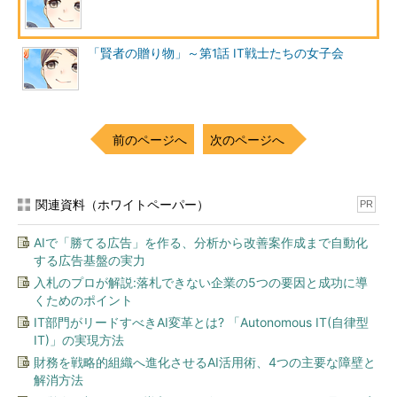
「賢者の贈り物」～第1話 IT戦士たちの女子会
前のページへ
次のページへ
関連資料（ホワイトペーパー）
PR
AIで「勝てる広告」を作る、分析から改善案作成まで自動化
する広告基盤の実力
入札のプロが解説:落札できない企業の5つの要因と成功に導
くためのポイント
IT部門がリードすべきAI変革とは? 「Autonomous IT(自律型
IT)」の実現方法
財務を戦略的組織へ進化させるAI活用術、4つの主要な障壁と
解消方法