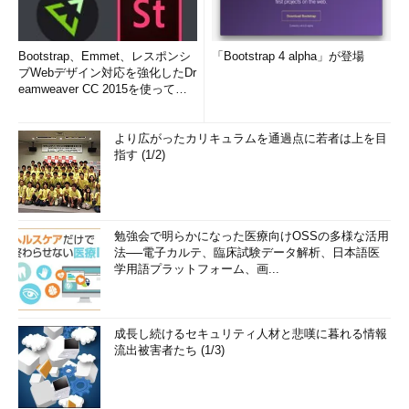
Bootstrap、Emmet、レスポンシ
「Bootstrap 4 alpha」が登場
ブWebデザイン対応を強化したDr
eamweaver CC 2015を使って
み...
より広がったカリキュラムを通過点に若者は上を目
指す (1/2)
勉強会で明らかになった医療向けOSSの多様な活用
法──電子カルテ、臨床試験データ解析、日本語医
学用語プラットフォーム、画...
成長し続けるセキュリティ人材と悲嘆に暮れる情報
流出被害者たち (1/3)