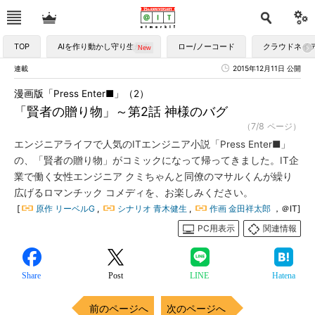
TOP
AIを作り動かし守り生かす
ロー/ノーコード
クラウドネイ
連載
2015年12月11日 公開
漫画版「Press Enter■」（2）
「賢者の贈り物」～第2話 神様のバグ
（7/8 ページ）
エンジニアライフで人気のITエンジニア小説「Press Enter■」
の、「賢者の贈り物」がコミックになって帰ってきました。IT企
業で働く女性エンジニア クミちゃんと同僚のマサルくんが繰り
広げるロマンチック コメディを、お楽しみください。
[
原作 リーベルG
,
シナリオ 青木健生
,
作画 金田祥太郎
，＠IT]
PC用表示
関連情報
Share
Post
LINE
Hatena
前のページへ
次のページへ