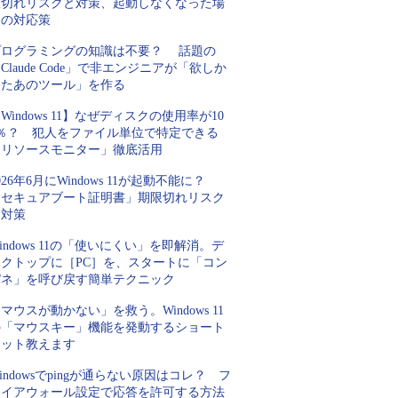
限切れリスクと対策、起動しなくなった場
合の対応策
プログラミングの知識は不要？ 話題の
Claude Code」で非エンジニアが「欲しか
ったあのツール」を作る
Windows 11】なぜディスクの使用率が10
0％？ 犯人をファイル単位で特定できる
「リソースモニター」徹底活用
026年6月にWindows 11が起動不能に？
「セキュアブート証明書」期限切れリスク
と対策
indows 11の「使いにくい」を即解消。デ
スクトップに［PC］を、スタートに「コン
パネ」を呼び戻す簡単テクニック
マウスが動かない」を救う。Windows 11
の「マウスキー」機能を発動するショート
カット教えます
indowsでpingが通らない原因はコレ？ フ
ァイアウォール設定で応答を許可する方法