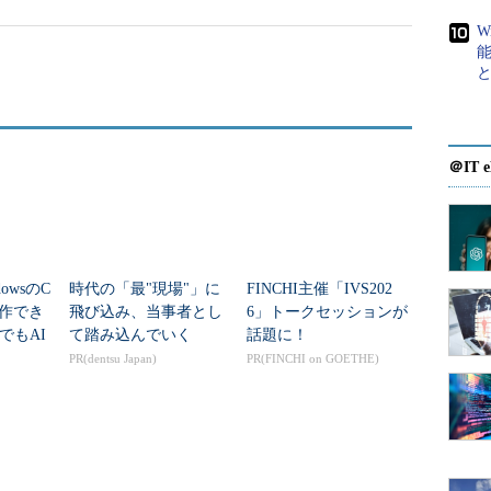
W
＠IT e
owsのC
時代の「最"現場"」に
FINCHI主催「IVS202
MA」。
操作でき
飛び込み、当事者とし
6」トークセッションが
でもAI
て踏み込んでいく
話題に！
止めな
PR(dentsu Japan)
PR(FINCHI on GOETHE)
通アーキテクチャのモバイルOS
0の世代から、多様なデバイス／フォームファクタに対し
ーキテクチャのOSを提供するという方針を打ち出し