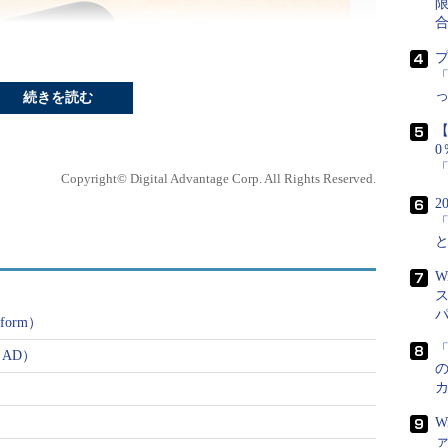
「
続きを読む
【
Copyright© Digital Advantage Corp. All Rights Reserved.
2
W
tform）
「
re AD）
W