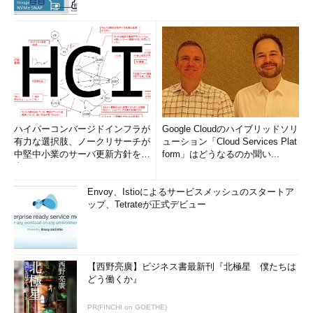
ハイパーコンバージドインフラが
Google Cloudのハイブリッドソリ
有力な選択肢、ノークリサーチが
ューション「Cloud Services Plat
中堅中小業のサーバ更新方針を調
form」はどうなるのか聞い...
査
Envoy、Istioによるサービスメッシュのスタートア
ップ、Tetrateが正式デビュー
【西野亮廣】ビジネス書最新刊『北極星 僕たちは
どう働くか』
PR(FINCHI on GOETHE)