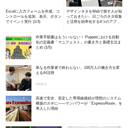
Excelに入力フォームを作成、コ
デザインネタをWebで探す人が知
ントロールを追加、表示、ボタン
っておきたい、日ごろのネタ収集
でイベント実行 (1/3)
と活用を効率化する4つのアプリ
(1/3)
作業手順書はもういらない！ Puppetにおける自動
化の定義書「マニフェスト」の書き方と基礎文法ま
とめ (1/5)
単なる作業者で終わらない、100万人の働き方を変
えるAI活用
PR(＠IT)
高速で安全、安定した専用線接続が理想のシステム
構築のカギに――マンパワーが「ExpressRoute」を
導入した理由