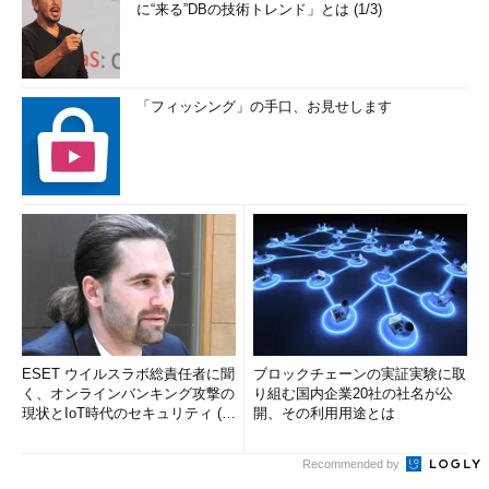
に“来る”DBの技術トレンド」とは (1/3)
「フィッシング」の手口、お見せします
ESET ウイルスラボ総責任者に聞
ブロックチェーンの実証実験に取
く、オンラインバンキング攻撃の
り組む国内企業20社の社名が公
現状とIoT時代のセキュリティ (1/
開、その利用用途とは
2)
Recommended by