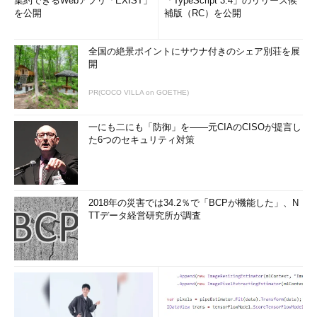
集約できるWebアプリ「EXIST」
「TypeScript 3.4」のリリース候
を公開
補版（RC）を公開
全国の絶景ポイントにサウナ付きのシェア別荘を展
開
PR(COCO VILLA on GOETHE)
一にも二にも「防御」を――元CIAのCISOが提言し
た6つのセキュリティ対策
2018年の災害では34.2％で「BCPが機能した」、N
TTデータ経営研究所が調査