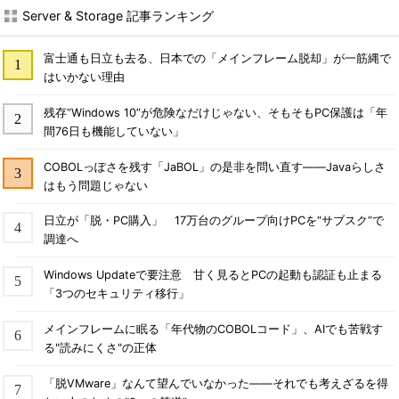
Server & Storage 記事ランキング
富士通も日立も去る、日本での「メインフレーム脱却」が一筋縄で
はいかない理由
残存“Windows 10”が危険なだけじゃない、そもそもPC保護は「年
間76日も機能していない」
COBOLっぽさを残す「JaBOL」の是非を問い直す――Javaらしさ
はもう問題じゃない
日立が「脱・PC購入」 17万台のグループ向けPCを“サブスク”で
調達へ
Windows Updateで要注意 甘く見るとPCの起動も認証も止まる
「3つのセキュリティ移行」
メインフレームに眠る「年代物のCOBOLコード」、AIでも苦戦す
る"読みにくさ"の正体
「脱VMware」なんて望んでいなかった――それでも考えざるを得