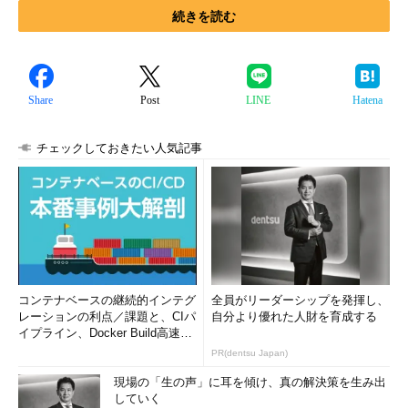
続きを読む
Share
Post
LINE
Hatena
チェックしておきたい人気記事
コンテナベースの継続的インテグ
全員がリーダーシップを発揮し、
レーションの利点／課題と、CIパ
自分より優れた人財を育成する
イプライン、Docker Build高速化
のコツ (1/2...
PR(dentsu Japan)
現場の「生の声」に耳を傾け、真の解決策を生み出
していく