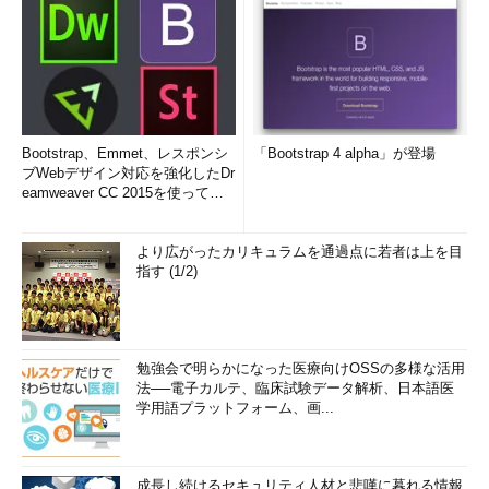
Bootstrap、Emmet、レスポンシ
「Bootstrap 4 alpha」が登場
ブWebデザイン対応を強化したDr
eamweaver CC 2015を使って
み...
より広がったカリキュラムを通過点に若者は上を目
指す (1/2)
勉強会で明らかになった医療向けOSSの多様な活用
法──電子カルテ、臨床試験データ解析、日本語医
学用語プラットフォーム、画...
成長し続けるセキュリティ人材と悲嘆に暮れる情報