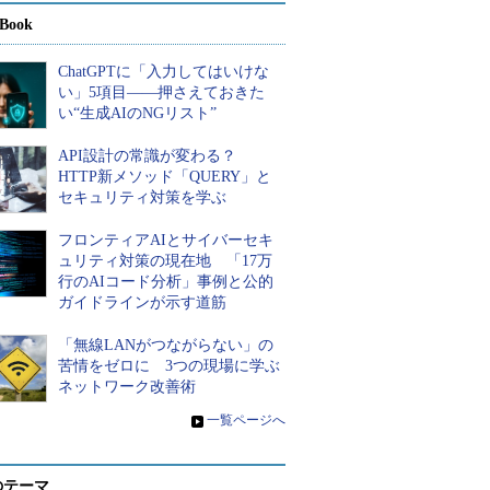
Book
ChatGPTに「入力してはいけな
い」5項目――押さえておきた
い“生成AIのNGリスト”
API設計の常識が変わる？
HTTP新メソッド「QUERY」と
セキュリティ対策を学ぶ
フロンティアAIとサイバーセキ
ュリティ対策の現在地 「17万
行のAIコード分析」事例と公的
ガイドラインが示す道筋
「無線LANがつながらない」の
苦情をゼロに 3つの現場に学ぶ
ネットワーク改善術
»
一覧ページへ
のテーマ