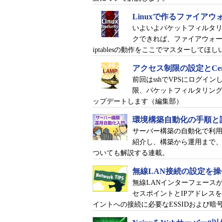
CentOSの元であるRHELは、これ
Linuxで作るファイア
ディストリビューションよりも比較的
いよいよパケットフィルタ
ネルが採用されてきました。
クできれば、ファイアウォ
iptablesの動作をここでマスターしてほし
しかしRHEL7では、標準のLinu
アクセス制限の設定とCe
あるCentOS 7でも同様に3.x系にな
前回はsshでVPSにログ
限、パケットフィルタリング
これにより、以下の機能を実現し
ップデートします（編集部）
テラバイトクラスの大規模メ
環境構築自動化の手順と評
テラバイトクラスのメモリを搭載
サーバー構築の自動化で利用され
紹介し、構築から運用まで
zswapと呼ばれるOSのスワ
ついても解説する連載。
性能向上を試みる仕組みを搭
無線LAN接続の設定を操作
アプリケーションなどのプロ
無線LANインターフェース
搭載
セスポイントとIPアドレスを
イントへの接続に必要なESSIDおよび
「XFS」が標準のファイルシス