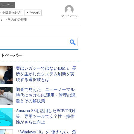
ペーパー
・中級者向けAI
その他
マイページ
ws
その他の特集
イトペーパー
実はレガシーではないIBM i、長
所を生かしたシステム刷新を実
現する選択肢とは
調査で見えた、ニューノーマル
k
時代におけるPC運用・管理の課
題とその解決策
Amazon S3を活用したBCP/DR対
策、専用ツールで安全性・操作
性がさらに向上
「Windows 10」を“使えない、危