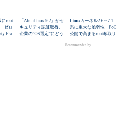
にroot
「AlmaLinux 9.2」がセ
Linuxカーネル2.6～7.1
 ゼロ
キュリティ認証取得、
系に重大な脆弱性 PoC
y Fra
企業の“OS選定”にどう
公開で高まるroot奪取リ
影響する？
スク
Recommended by
較（キーマンズネット）
すか？『Windows Server』関連製品情報
Linux』製品比較
RSSについて
アイティメディアIDについて
ITのRSS一覧
アイティメディアIDとは