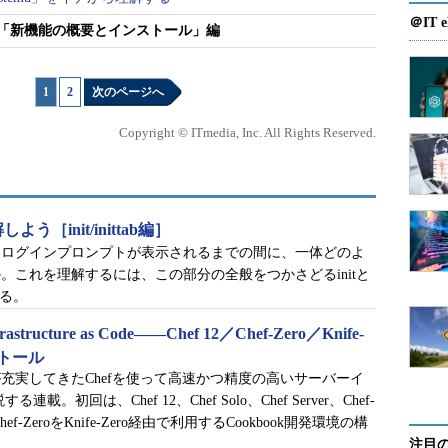
。
＠IT e
7──「新機能の概要とインストール」編
1
|
2
次のページへ
ングを司るnetfilterのフロントエンドが
iptables
から
Copyright © ITmedia, Inc. All Rights Reserved.
リリースとなりました。32ビット版は廃止されます。
う［init/inittab編］
らログインプロンプトが表示されるまでの間に、一体どのよ
」に増加
。これを理解するには、この部分の全般をつかさどるinitと
なる。
が最大64でした。CentOS 7では
最大160の論理CPU
cture as Code――Chef 12／Chef-Zero／Knife-
ーバーハードウエアの進化と仮想化技術／クラウド
ストール
れます。
充実してきたChefを使って高速かつ精度の高いサーバーイ
回は、Chef 12、Chef Solo、Chef Server、Chef-
と、Chef-ZeroをKnife-Zero経由で利用するCookbook開発環境の構
注目