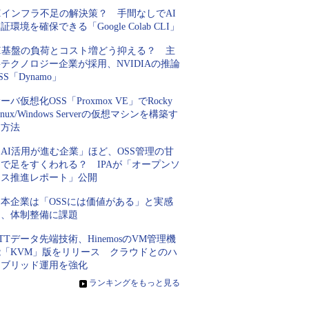
Iインフラ不足の解決策？ 手間なしでAI
証環境を確保できる「Google Colab CLI」
AI基盤の負荷とコスト増どう抑える？ 主
テクノロジー企業が採用、NVIDIAの推論
SS「Dynamo」
ーバ仮想化OSS「Proxmox VE」でRocky
inux/Windows Serverの仮想マシンを構築す
る方法
AI活用が進む企業」ほど、OSS管理の甘
さで足をすくわれる？ IPAが「オープンソ
ース推進レポート」公開
日本企業は「OSSには価値がある」と実感
も、体制整備に課題
TTデータ先端技術、HinemosのVM管理機
能「KVM」版をリリース クラウドとのハ
イブリッド運用を強化
»
ランキングをもっと見る