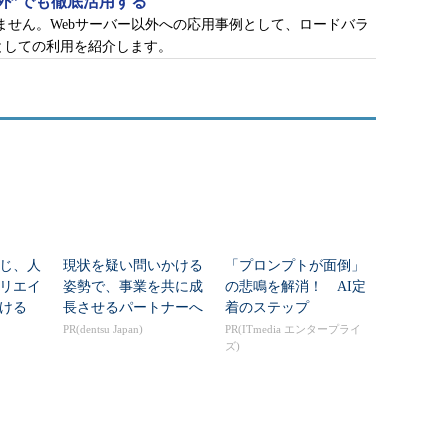
“以外”でも徹底活用する
りません。Webサーバー以外への応用事例として、ロードバラ
れてきたext3、ext4に加え、
XFS
というファイルシ
Fとしての利用を紹介します。
た。CentOS 7はXFSを標準のファイルシステムと
れていた最大ファイルシステムサイズは16Tバイトでし
バイト
となります。XFSは最大容量の拡大以外にも、
ープットを実現できるファイルシステムとして設計
じ、人
現状を疑い問いかける
「プロンプトが面倒」
リエイ
姿勢で、事業を共に成
の悲鳴を解消！ AI定
なりそうですが、テクノロジプレビュー版を見てみ
ける
長させるパートナーへ
着のステップ
ています。参考までに、ご覧ください。
PR(dentsu Japan)
PR(ITmedia エンタープライ
ズ)
シュカーネルの起動に対応
グ（kpatch）」により、稼働したままカーネルの