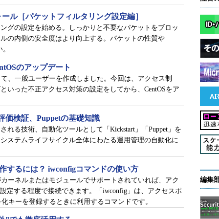
まで標準のLinuxカーネルバージョンが2.x系と、他の
ウォール［パケットフィルタリング設定編］
「（よい意味で）枯れた」バージョンのLinuxカー
リングの設定を始める。しっかりと不要なパケットをブロッ
ールの内側の安全度はより向上する。パケットの性質や
い。
xカーネルバージョンが3.x系になりました。互換OSで
ntOSのアップデート
ります。
インして、一般ユーザーを作成しました。今回は、アクセス制
といった不正アクセス対策の設定をしてから、CentOSをア
ます。
モリに対応
価検証、Puppetの基礎知識
した場合のkdumpに対応
る技術、自動化ツールとして「Kickstart」「Puppet」を
、システムライフサイクル全体にわたる運用管理の自動化に
ップメモリを圧縮する技術により、ディスクI/Oの低減で
載
するには？ iwconfigコマンドの使い方
セスの配置を自動的に行い、性能改善を試みる機能を
編集
がカーネルまたはモジュールでサポートされていれば、アク
設定する程度で接続できます。「iwconfig」は、アクセスポ
暗号化キーを登録するときに利用するコマンドです。
テムに