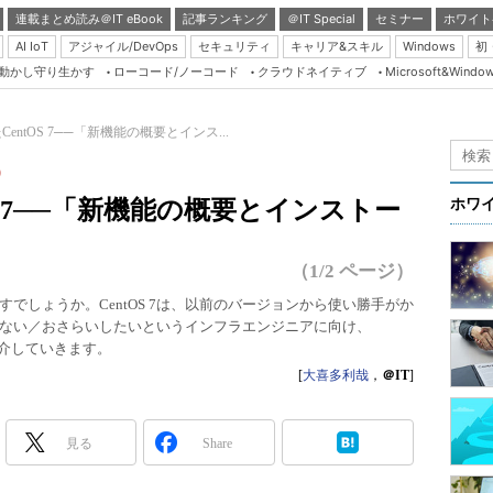
連載まとめ読み＠IT eBook
記事ランキング
＠IT Special
セミナー
ホワイト
AI IoT
アジャイル/DevOps
セキュリティ
キャリア&スキル
Windows
初
り動かし守り生かす
ローコード/ノーコード
クラウドネイティブ
Microsoft&Windo
Server & Storage
HTML5 + UX
entOS 7──「新機能の概要とインス...
Smart & Social
）
Coding Edge
S 7──「新機能の概要とインストー
ホワ
Java Agile
Database Expert
（1/2 ページ）
Linux ＆ OSS
ますでしょうか。CentOS 7は、以前のバージョンから使い勝手がか
ない／おさらいしたいというインフラエンジニアに向け、
Master of IP Networ
を紹介していきます。
Security & Trust
[
大喜多利哉
，
＠IT
]
Test & Tools
Insider.NET
見る
Share
ブログ