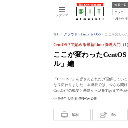
連載一覧
クラウド
メディア
AIを作
＠IT
クラウド
Linux ＆ OSS
ここが変わったC
CentOS 7で始める最新Linux管理入門（1
ここが変わったCentO
ル」編
「CentOS 7」を皆さんどれだけ理解してい
なり変わりました。本連載では、今さら聞け
CentOS 7の概要と基礎から活用Tipsまで
2015年12月01日 05時00分 公開
印刷
通知