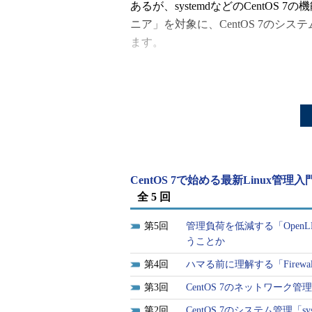
あるが、systemdなどのCentO
ニア」を対象に、CentOS 7のシ
ます。
まずは、CentOS 7と以前のバージ
ていきましょう。その後、CentOS
ここが変わった「CentOS 7」
システムアーキテクチャにsyste
CentOS 7で始める最新Linux管理
システムの高性能化に伴い、これ
全 5 回
めに、
systemd
と呼ばれる新しいシ
5
管理負荷を低減する「Open
うことか
ネットワーク管理方式の変更
4
ハマる前に理解する「Firewal
これまでのCentOSでは、ネット
3
CentOS 7のネットワーク管理「
式がメインでした。CentOS 7では、
2
CentOS 7のシステム管理「