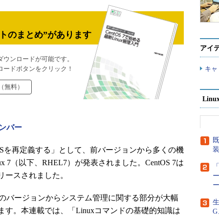
トのまとめ”があります
アイ
ダウンロードが可能です。
ロードボタンをクリック！
キャ
（無料）
Lin
ンバー
既
OSを再定義する」として、前バージョンから多くの機
 Linux 7（以下、RHEL7）が発表されました。CentOS 7は
「
リリースされました。
ー
、以前のバージョンからシステム管理に関する部分が大幅
生
す。本連載では、「Linuxコマンドの基礎的知識は
G