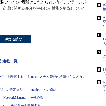
S 7の機能についての理解はこれからというインフラエンジ
A
ステム管理に関する部分を中心に新機能を解説していき
検
要
ョン（CentOS 6以前）との違いについてまとめて見
O
 7のインストールを行います。
サ
続きを読む
L
「
mdを採用
入門 連載一覧
まで採用されてきた
init
のボトルネックを解消するた
ステムアーキテクチャが採用されています。
LMI」を理解する──Linuxシステム管理の標準化とはどうい
N
ld」の設定方法、「iptables」との違い
ワークの管理は主に設定ファイルを直接書き換える方
NetworkManager」を極める
NetworkManager
と
iproute2
の搭載により、GUI／CLI
systemd」をイチから理解する