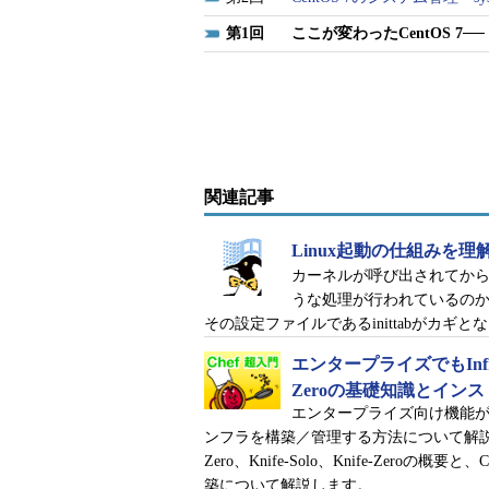
ベースでの管理に変更されています
1
ここが変わったCentOS 
セキュリティ管理方式の変更
CentOS 7では、パケットフィルタリ
firewalld
に変更されています。
リリースは64ビット版のみ
関連記事
CentOS 7は64ビット版のみの
Linux起動の仕組みを理解しよ
カーネルが呼び出されてか
対応論理CPU数が64から「160
うな処理が行われているのか
その設定ファイルであるinittabがカギと
CentOS 6では、対応する論理CPU数
エンタープライズでもInfrastru
をサポートします。その背景にはサ
Zeroの基礎知識とイン
基盤の普及が影響していると考えら
エンタープライズ向け機能が
ンフラを構築／管理する方法について解説する連載。初
カーネルが「3.10.0」に
Zero、Knife-Solo、Knife-Zeroの概要
築について解説します。