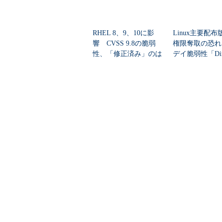
CentOS 7をインストールしよう
RHEL 8、9、10に影
Linux主要配布版
響 CVSS 9.8の脆弱
権限奪取の恐れ
性、「修正済み」のは
デイ脆弱性「Dirt
ずが再発
g」公開
この記事に関連する製品／サービスを比
用途にあったOSやエディションを選択できていま
ディストリビューションの違いは要確認！『
@ITについて
お問い合わせ
＠
広告について