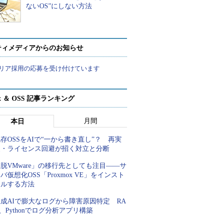
ないOS”にしない方法
ティメディアからのお知らせ
リア採用の応募を受け付けています
ux ＆ OSS 記事ランキング
月間
本日
存OSSをAIで“一から書き直し”？ 再実
装・ライセンス回避が招く対立と分断
脱VMware」の移行先としても注目――サ
バ仮想化OSS「Proxmox VE」をインスト
ールする方法
成AIで膨大なログから障害原因特定 RA
、Pythonでログ分析アプリ構築