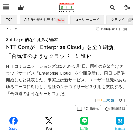
TOP
AIを作り動かし守り生かす
ロー/ノーコード
クラウドネイ
ニュース
2016年3月1日 公開
SoftLayer的な仕組みが基本
NTT Comが「Enterprise Cloud」を全面刷新、
「合気道のようなクラウド」に進化
NTTコミュニケーションズは2016年3月1日、同社の企業向けク
ラウドサービス「Enterprise Cloud」を全面刷新し、同日に提供
開始したと発表した。事実上は新サービス。ユーザー組織のあら
ゆるニーズに対応し、他社のクラウドサービス併用も支援する、
「合気道のようなサービス」だ。
[
三木 泉
，＠IT]
PC用表示
関連情報
Share
Post
LINE
Hatena