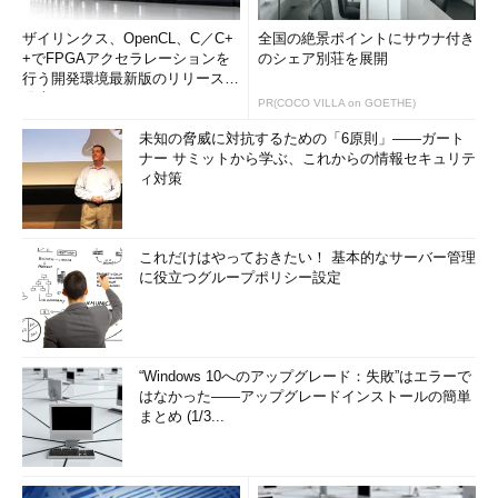
ザイリンクス、OpenCL、C／C+
全国の絶景ポイントにサウナ付き
+でFPGAアクセラレーションを
のシェア別荘を展開
行う開発環境最新版のリリースを
発表
PR(COCO VILLA on GOETHE)
未知の脅威に対抗するための「6原則」――ガート
ナー サミットから学ぶ、これからの情報セキュリテ
ィ対策
これだけはやっておきたい！ 基本的なサーバー管理
に役立つグループポリシー設定
“Windows 10へのアップグレード：失敗”はエラーで
はなかった――アップグレードインストールの簡単
まとめ (1/3...