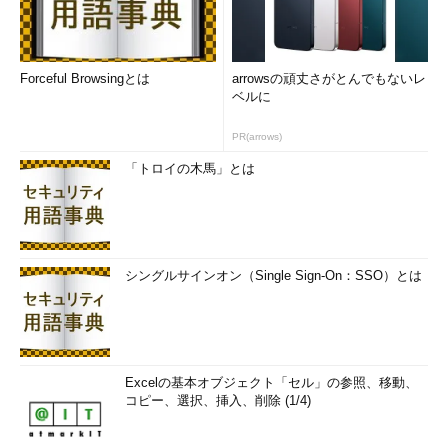
第一に、ユーザー組織は、自社とEnterprise CloudをNTT Com
の仮想専用線サービスである「Arcstar Universal One」で結び、
セキュリティを確保したレイヤ2接続で、Enterprise Cloudが自社
データセンターにあるかのように利用できる。Arcstar Universal
Forceful Browsingとは
arrowsの頑丈さがとんでもないレ
ベルに
Oneでは「Multi Cloud Connect」というサービスオプションの
併用で、他にもNTT ComのCloudnやコロケーションサービス、
PR(arrows)
AWS、Azureなどをつなぐことができる。
「トロイの木馬」とは
第二に、Enterprise Cloudでは複雑なネットワーク構成に対応
し、既存の社内データセンターのトポロジーをそのまま再現する
こともできる。これと物理・仮想環境への対応によって、既存業
務システムを含めたデータデンター全体の移行のハードルが下が
シングルサインオン（Single Sign-On：SSO）とは
るという。
第三は国際的な大容量バックボーンを活用して、クラウド拠点
間の高速無料接続を提供することだ。同社は11カ国14拠点で同サ
ービスを展開していくが、拠点間は10Gbpsベストエフォートで
Excelの基本オブジェクト「セル」の参照、移動、
結ばれ、拠点間通信にコストは掛からない。
コピー、選択、挿入、削除 (1/4)
第四は、ネットワークセキュリティの適用だ。「WideAngle」