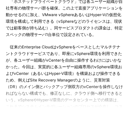
「ホステッドプライベートクラウド」では各ユーザー組織が自
社専有の物理サーバ群を確保。この上で直接アプリケーションを
動かせるのに加え、VMware vSphereあるいはHyper-Vの仮想化
環境を構成して利用できる（vSphereなどのライセンスは、現状
では顧客側が持ち込む）。同サービスプロダクトの課金は、特定
スペックの物理サーバ1台単位で設定されている。
従来のEnterprise CloudはvSphereをベースとしたマルチテナ
ントクラウドサービスであり、即座にvSphere環境を利用できた
が、各ユーザー組織がvCenterを自由に操作するわけにはいかな
かった。今回は、実質的に各ユーザー組織専用のvSphere環境お
よびvCenter（あるいはHyper-V環境）を構築および操作できる
ため、例えばSite Recovery Managerのように、災害対策
（DR）のメイン側とバックアップ側双方のvCenterを操作しなけ
ればならない構成でも、修正なしに、クラウド側へ移行できると
いう。vSphereやHyper-V環境のデータセンター上での構築は、
これまでシステムインテグレーションのプロセスが介在し、コス
トと時間が掛かりがちだった。今回のEnterprise Cloudでは、こ
れをユーザー組織自らがサービスメニューで選択することで、自
動的に構築されるようにしている。