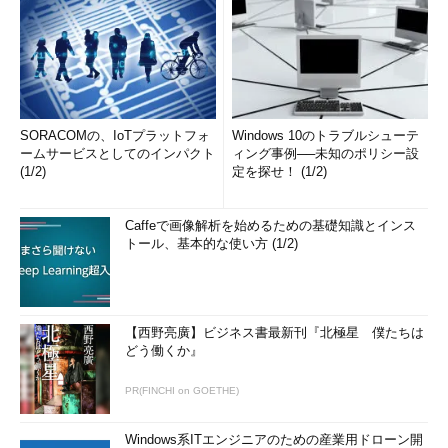
SORACOMの、IoTプラットフォ
Windows 10のトラブルシューテ
ームサービスとしてのインパクト
ィング事例──未知のポリシー設
(1/2)
定を探せ！ (1/2)
Caffeで画像解析を始めるための基礎知識とインス
トール、基本的な使い方 (1/2)
【西野亮廣】ビジネス書最新刊『北極星 僕たちは
どう働くか』
PR(FINCHI on GOETHE)
Windows系ITエンジニアのための産業用ドローン開