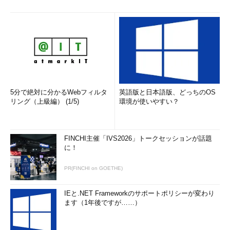
という名称で同社が提供してきたオンプレミス、クラウド、コロ
ケーションにまたがるセキュリティ監視サービスを、新サービス
にも提供できるという。
PaaSに関しては、当初Cloud Foundryを共有型クラウド上で提
供する。その後にはホステッドプライベートクラウド上で提供す
ることを検討している。PaaSに関してもニーズに応じた利用選
択肢を提供できることが重要だという。
5分で絶対に分かるWebフィルタ
英語版と日本語版、どっちのOS
リング（上級編） (1/5)
環境が使いやすい？
新サービスは3月1日に日本で提供開始、今後2016年中に英
国、米国、シンガポール、オーストラリア、香港でのサービスイ
ンを予定している。
FINCHI主催「IVS2026」トークセッションが話題
に！
PR(FINCHI on GOETHE)
IEと.NET Frameworkのサポートポリシーが変わり
ます（1年後ですが……）