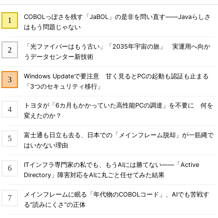
COBOLっぽさを残す「JaBOL」の是非を問い直す――Javaらしさ
はもう問題じゃない
「光ファイバーはもう古い」「2035年宇宙の旅」 実運用へ向か
うデータセンター新技術
Windows Updateで要注意 甘く見るとPCの起動も認証も止まる
「3つのセキュリティ移行」
トヨタが「6カ月もかかっていた高性能PCの調達」を不要に 何を
変えたのか？
富士通も日立も去る、日本での「メインフレーム脱却」が一筋縄で
はいかない理由
ITインフラ専門家の私でも、もうAIには勝てない――「Active
Directory」障害対応をAIに丸ごと任せてみた結果
メインフレームに眠る「年代物のCOBOLコード」、AIでも苦戦す
る"読みにくさ"の正体