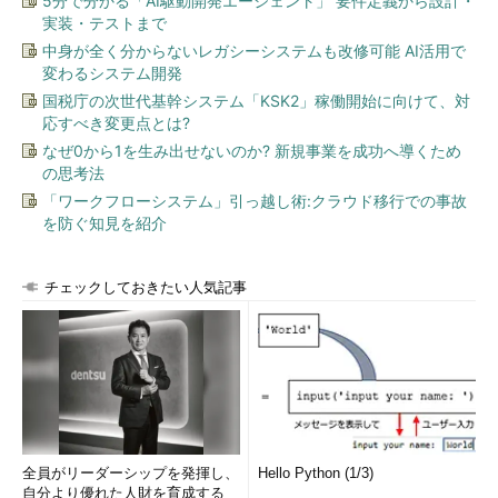
5分で分かる「AI駆動開発エージェント」 要件定義から設計・
実装・テストまで
て、OpenStackを使ってきた。新Enteprise CloudのOpenStack
環境は、これとは全く別に構築・運用されている。なお、
中身が全く分からないレガシーシステムも改修可能 AI活用で
変わるシステム開発
OpenStack、CloudStackに基づくCloudnは、Enterprise Cloudと
国税庁の次世代基幹システム「KSK2」稼働開始に向けて、対
は顧客層の異なるパブリッククラウドとして、継続提供される。
応すべき変更点とは?
なぜ0から1を生み出せないのか? 新規事業を成功へ導くため
の思考法
「ワークフローシステム」引っ越し術:クラウド移行での事故
を防ぐ知見を紹介
チェックしておきたい人気記事
「共有型クラウド」では、OpenStack環境を、ホステッドプ
ライベートクラウドと同一ネットワークで利用できる
これまでの説明からもお分かりいただけるように、新
全員がリーダーシップを発揮し、
Hello Python (1/3)
Enterprise Cloudの基本的なサービス形態は、SoftLayerに近い。
自分より優れた人財を育成する