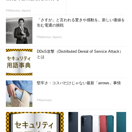
NTT Comクラウドサービス部ホスティングサービス部門長の栗
原秀樹氏は、「ベンチマークとなるクラウドサービスに負けない
PR(dentsu Japan)
価格設定をしている」と話したが、これはSoftLayerに価格で負
「さすが」と言われる驚きや感動を。新しい価値を
けないという意味だ。
生む電通の挑戦
統合運用管理とネットワーク関連機能がキモ
PR(dentsu Japan)
新Enterprise Cloudの特徴の一つに、統合運用管理ポータル
DDoS攻撃（Distributed Denial of Service Attack）
「Cloud Management Platform」がある。これで、Enterprise
とは
Cloudの2つのサービスプロダクトを統合的に運用できるほか、
Amazon Web Services（AWS）、Microsoft Azureの管理もでき
る。他社のサービスを併用している場合に、ばらばらな運用をす
ると負荷が増大することを防ぐのが目的という。
堅牢さ・コスパだけじゃない最新「arrows」事情
また、OpenStack、vSphere（vCenter）、Hyper-V、そして
PR(arrows)
Enterprise Cloud上のPaaSである「Cloud Foundry」について
は、各種のツールからAPI経由で直接操作することもできる。
Enterprise Cloudでは、ネットワーク関連の機能も興味深い。