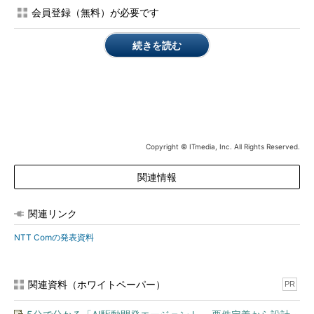
会員登録（無料）が必要です
続きを読む
Copyright © ITmedia, Inc. All Rights Reserved.
関連情報
「ホステッドプライベートクラウド」ではユーザー組織が自
ら専有の仮想化環境をオンデマンドでつくれる。ベアメタル
サーバとの併用も可能
関連リンク
一方「共有型クラウド」は、ベアメタルサーバ群を使ってNTT
NTT Comの発表資料
Comが構築したOpenStack環境の上で、仮想マシンやディスク
領域などを貸し出すサービスプロダクト。料金については、特定
スペックの仮想マシンおよびディスク領域を対象に、分単位で課
関連資料（ホワイトペーパー）
PR
金する（月額上限が設定されている）。これまでNTT Comは、
一般向けパブリッククラウドCloudnの一部サービスの基盤とし