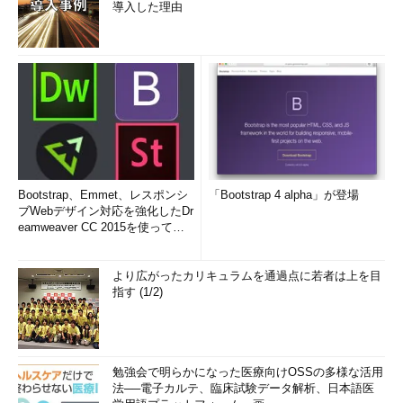
導入した理由
Bootstrap、Emmet、レスポンシ
「Bootstrap 4 alpha」が登場
ブWebデザイン対応を強化したDr
eamweaver CC 2015を使って
み...
より広がったカリキュラムを通過点に若者は上を目
指す (1/2)
勉強会で明らかになった医療向けOSSの多様な活用
法──電子カルテ、臨床試験データ解析、日本語医