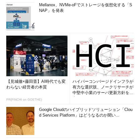
Mellanox、NVMe-oFでストレージを仮想化する「S
NAP」を発表
【見城徹×藤田晋】AI時代でも変
ハイパーコンバージドインフラが
わらない経営者の本質
有力な選択肢、ノークリサーチが
中堅中小業のサーバ更新方針を調
査
PR(FINCHI on GOETHE)
Google Cloudのハイブリッドソリューション「Clou
d Services Platform」はどうなるのか聞い...