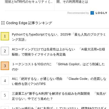
現状とIoT時代のセキュリティ (1/
開、その利用用途とは
2)
Recommended by
Coding Edge 記事ランキング
PythonでもTypeScriptでもない、2025年「最も人気のプログラミ
ング言語」
AIコーディングだけでは生産性は上がらない 「AI最大活用×仕様
駆動」で開発ライフサイクルを再定義
トークンコストを10分の1に 「GitHub Copilot」はどう削減した
のか
AIに「絶対するな」が通じない理由 「Claude Code」の意図しな
い動作を防ぐ7つのTIPS
三菱重工が“勝手なAI利用”を解消する仕組みを内製開発 「知見が
足りない」中でどう進めた？
レガシー移行を「AIに丸投げ」してはいけない 標準RAGではダメ