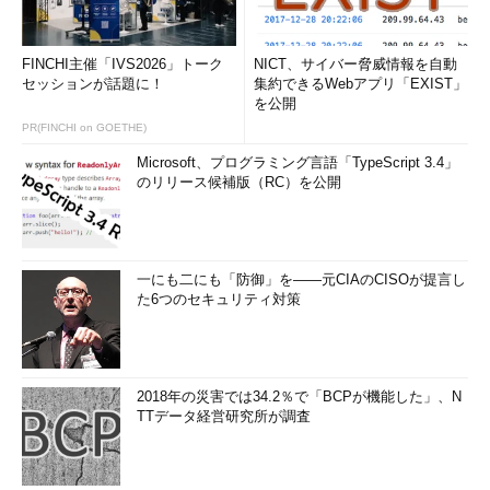
FINCHI主催「IVS2026」トーク
NICT、サイバー脅威情報を自動
セッションが話題に！
集約できるWebアプリ「EXIST」
を公開
PR(FINCHI on GOETHE)
Microsoft、プログラミング言語「TypeScript 3.4」
のリリース候補版（RC）を公開
一にも二にも「防御」を――元CIAのCISOが提言し
た6つのセキュリティ対策
2018年の災害では34.2％で「BCPが機能した」、N
TTデータ経営研究所が調査