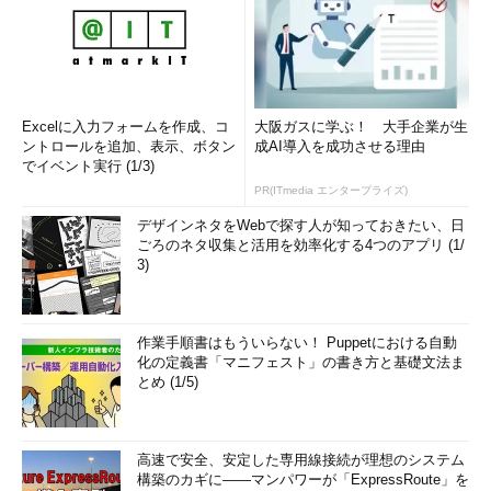
Excelに入力フォームを作成、コ
大阪ガスに学ぶ！ 大手企業が生
ントロールを追加、表示、ボタン
成AI導入を成功させる理由
でイベント実行 (1/3)
PR(ITmedia エンタープライズ)
デザインネタをWebで探す人が知っておきたい、日
ごろのネタ収集と活用を効率化する4つのアプリ (1/
3)
作業手順書はもういらない！ Puppetにおける自動
化の定義書「マニフェスト」の書き方と基礎文法ま
とめ (1/5)
高速で安全、安定した専用線接続が理想のシステム
構築のカギに――マンパワーが「ExpressRoute」を