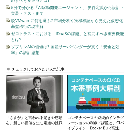
応すべき変更点とは?
5分で分かる「AI駆動開発エージェント」 要件定義から設計・
実装・テストまで
脱VMwareに何を選ぶ? 市場分析や実機検証から見えた仮想化
基盤移行の現実解
ゼロトラストにおける「IDaaSの課題」と補完すべき重要機能
とは?
ソブリンAIの価値は? 国産サーバベンダーが貫く「安全と効
率」の設計思想
チェックしておきたい人気記事
「さすが」と言われる驚きや感動
コンテナベースの継続的インテグ
を。新しい価値を生む電通の挑戦
レーションの利点／課題と、CIパ
イプライン、Docker Build高速化