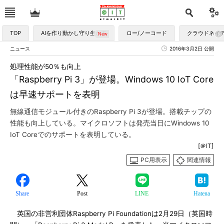
TOP
AIを作り動かし守り生かす
ロー/ノーコード
クラウドネイ
ニュース
2016年3月2日 公開
処理性能が50％も向上
「Raspberry Pi 3」が登場。Windows 10 IoT Core
は早速サポートを表明
無線通信モジュール付きのRaspberry Pi 3が登場。搭載チップの
性能も向上している。マイクロソフトは発売当日にWindows 10
IoT Coreでのサポートを表明している。
[＠IT]
PC用表示
関連情報
Share
Post
LINE
Hatena
英国の非営利団体Raspberry Pi Foundationは2月29日（英国時