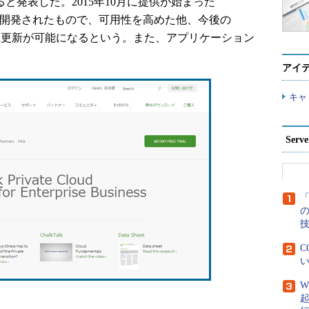
を開始すると発表した。2015年10月に提供が始まった
y」を基に開発されたもので、可用性を高めた他、今後の
無停止更新が可能になるという。また、アプリケーション
アイ
キャ
Ser
「
C
い
W