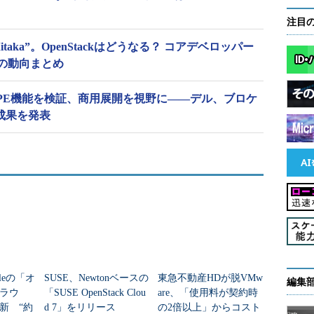
注目
“Mitaka”。OpenStackはどうなる？ コアデベロッパー
の動向まとめ
にvCPE機能を検証、商用展開を視野に――デル、ブロケ
成果を発表
leの「オ
SUSE、Newtonベースの
東急不動産HDが脱VMw
編集
ラウ
「SUSE OpenStack Clou
are、「使用料が契約時
新 “約
d 7」をリリース
の2倍以上」からコスト