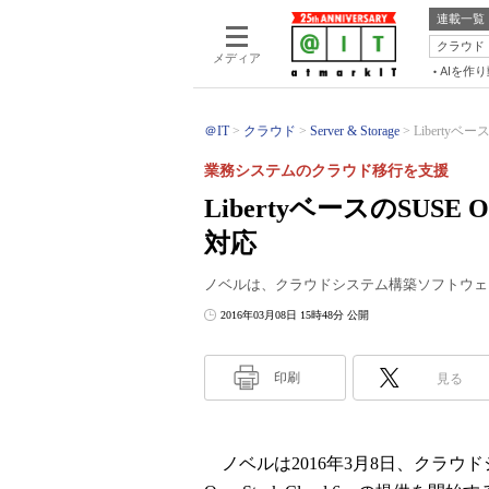
連載一覧
クラウド
メディア
AIを作
＠IT
クラウド
Server & Storage
Libertyベース
業務システムのクラウド移行を支援
LibertyベースのSUSE Op
対応
ノベルは、クラウドシステム構築ソフトウェアの最新
2016年03月08日 15時48分 公開
印刷
見る
ノベルは2016年3月8日、クラウ