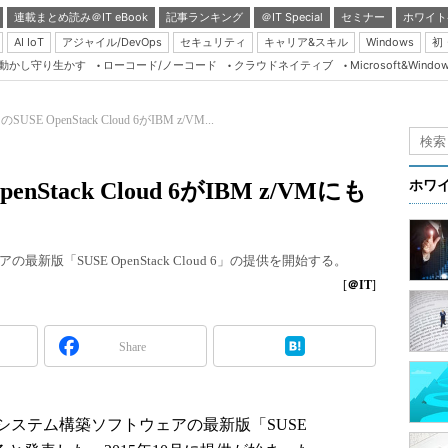
連載まとめ読み＠IT eBook
記事ランキング
＠IT Special
セミナー
ホワイト
AI IoT
アジャイル/DevOps
セキュリティ
キャリア&スキル
Windows
初
り動かし守り生かす
ローコード/ノーコード
クラウドネイティブ
Microsoft&Windo
Server & Storage
HTML5 + UX
のSUSE OpenStack Cloud 6がIBM z/VM...
Smart & Social
Coding Edge
enStack Cloud 6がIBM z/VMにも
ホワ
Java Agile
Database Expert
版「SUSE OpenStack Cloud 6」の提供を開始する。
Linux ＆ OSS
[
＠IT
]
Master of IP Networ
Security & Trust
Share
Test & Tools
Insider.NET
ドシステム構築ソフトウェアの最新版「SUSE
ブログ