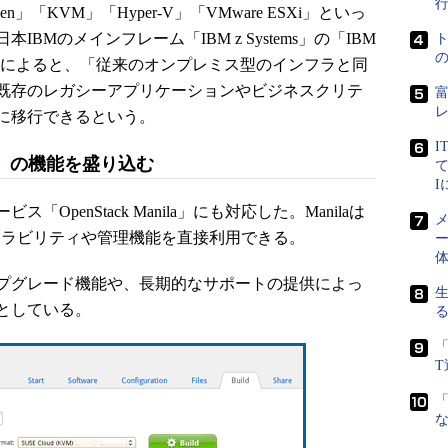
、「Xen」「KVM」「Hyper-V」「VMware ESXi」といっ
Mのメインフレーム「IBM z Systems」の「IBM
ルによると、「従来のオンプレミス型のインフラと同
既存のレガシーアプリケーションやビジネスクリテ
に移行できるという。
I
a」の機能を盛り込む
て
penStack Manila」にも対応した。Manilaは
メ
スケーラビリティや管理機能を直接利用できる。
ー
プグレード機能や、長期的なサポートの提供によっ
としている。
「
「