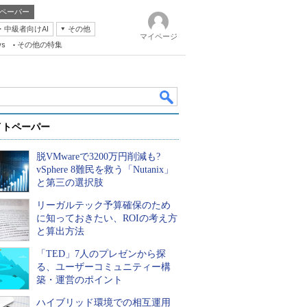
ペーパー
・中級者向けAI
その他
マイページ
ws
その他の特集
イトペーパー
脱VMwareで3200万円削減も?
vSphere 8難民を救う「Nutanix」
と第三の選択肢
リーガルテック予算確保のため
k
に知っておきたい、ROIの考え方
と算出方法
「TED」7人のプレゼンから探
る、ユーザーコミュニティー構
築・運営のポイント
ハイブリッド環境での相互運用