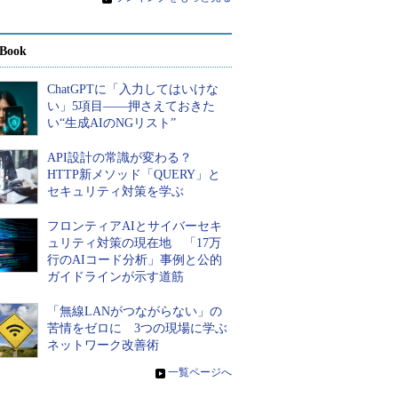
Book
ChatGPTに「入力してはいけな
い」5項目――押さえておきた
い“生成AIのNGリスト”
API設計の常識が変わる？
HTTP新メソッド「QUERY」と
セキュリティ対策を学ぶ
フロンティアAIとサイバーセキ
ュリティ対策の現在地 「17万
行のAIコード分析」事例と公的
ガイドラインが示す道筋
「無線LANがつながらない」の
苦情をゼロに 3つの現場に学ぶ
ネットワーク改善術
»
一覧ページへ