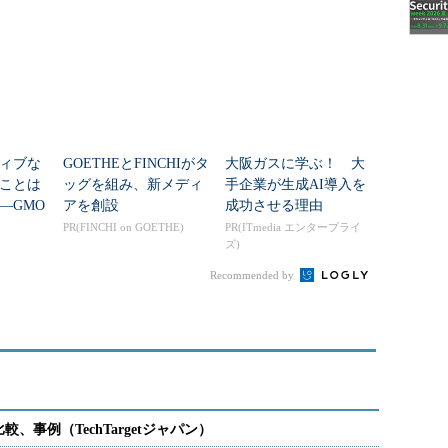
統合で何
を何％削減できたの
か？
ィブな
GOETHEとFINCHIがタ
大阪ガスに学ぶ！ 大
ことは
ッグを組み、新メディ
手企業が生成AI導入を
―GMO
アを創設
成功させる理由
インフ
PR(FINCHI on GOETHE)
PR(ITmedia エンタープライ
ズ)
管理、7
Recommended by