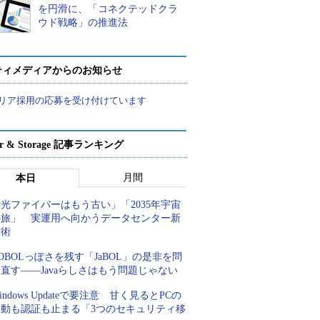
を円滑に、「コネクテッドクラ
ウド戦略」の推進法
ティメディアからのお知らせ
リア採用の応募を受け付けています
ver & Storage 記事ランキング
月間
本日
光ファイバーはもう古い」「2035年宇宙
の旅」 実運用へ向かうデータセンター新
技術
OBOLっぽさを残す「JaBOL」の是非を問
直す――Javaらしさはもう問題じゃない
indows Updateで要注意 甘く見るとPCの
起動も認証も止まる「3つのセキュリティ移