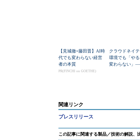
ンソースで公開
40のDB基盤”
が変わる？
【見城徹×藤田晋】AI時
クラウドネイテ
代でも変わらない経営
環境でも「やる
者の本質
変わらない」―
ペパボにおける
PR(FINCHI on GOETHE)
ラセキュリティ
つの取り組み
関連リンク
プレスリリース