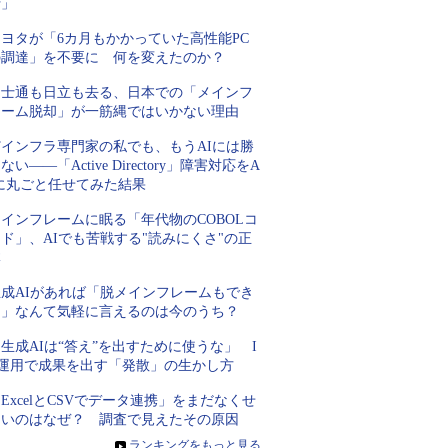
行」
トヨタが「6カ月もかかっていた高性能PC
の調達」を不要に 何を変えたのか？
富士通も日立も去る、日本での「メインフ
レーム脱却」が一筋縄ではいかない理由
Tインフラ専門家の私でも、もうAIには勝
ない――「Active Directory」障害対応をA
Iに丸ごと任せてみた結果
インフレームに眠る「年代物のCOBOLコ
ド」、AIでも苦戦する"読みにくさ"の正
体
生成AIがあれば「脱メインフレームもでき
る」なんて気軽に言えるのは今のうち？
生成AIは“答え”を出すために使うな」 I
T運用で成果を出す「発散」の生かし方
ExcelとCSVでデータ連携」をまだなくせ
ないのはなぜ？ 調査で見えたその原因
»
ランキングをもっと見る