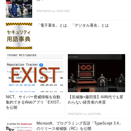
PR(FINCHI on GOETHE)
「電子署名」とは、「デジタル署名」とは
NICT、サイバー脅威情報を自動
【見城徹×藤田晋】AI時代でも変
集約できるWebアプリ「EXIST」
わらない経営者の本質
を公開
PR(FINCHI on GOETHE)
Microsoft、プログラミング言語「TypeScript 3.4」
のリリース候補版（RC）を公開