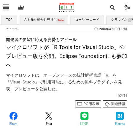
TOP
AIを作り動かし守り生かす
ロー/ノーコード
クラウドネイ
ニュース
2016年3月10日 公開
開発者の要望に応える姿勢もアピール
マイクロソフトが「R Tools for Visual Studio」の
プレビュー版を公開。Eclipse Foundationにも参加
へ
マイクロソフトは、オープンソースの統計解析言語「R」を
「Visual Studio」で利用可能にするための無料プラグインを発
表、プレビューを公開した。
[＠IT]
PC用表示
関連情報
Share
Post
LINE
Hatena