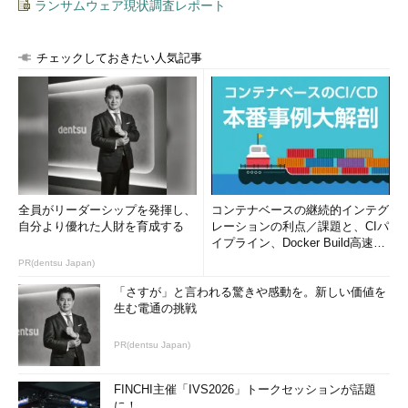
ランサムウェア現状調査レポート
チェックしておきたい人気記事
全員がリーダーシップを発揮し、
コンテナベースの継続的インテグ
自分より優れた人財を育成する
レーションの利点／課題と、CIパ
イプライン、Docker Build高速化
のコツ (1/2...
PR(dentsu Japan)
「さすが」と言われる驚きや感動を。新しい価値を
生む電通の挑戦
PR(dentsu Japan)
FINCHI主催「IVS2026」トークセッションが話題
に！