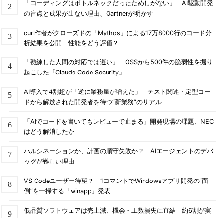
「コーディングはボトルネックだったためしがない」 AI駆動開発
の盲点と成果が出ない理由、Gartnerが明かす
curl作者がクローズドの「Mythos」による17万8000行のコード分
析結果を公開 性能をどう評価？
「熟練した人間の対応では遅い」 OSSから500件の脆弱性を掘り
起こした「Claude Code Security」
AI導入で4割超が「逆に業務量が増えた」 テスト関連・定型コー
ドから解放された開発者を待つ“新業務”のリアル
「AIでコードを書いてもレビューで止まる」開発現場の課題、NEC
はどう解消したか
ハルシネーションか、計画の順守失敗か？ AIエージェントのデバ
ッグが難しい理由
VS Codeユーザー待望？ 1コマンドでWindowsアプリ開発の“面
倒”を一掃する「winapp」発表
低品質ソフトウェアは売上減、機会・工数損失に直結 約6割が実