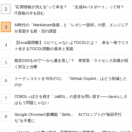
“応用情報が消える”って本当？ 「生成AIパスポート」って何？
IT資格の今を読む
AI時代の「Markdown負債」と「レガシー脱却」の壁、エンジニア
が直面する新・旧の課題
【Excel新関数】コピペじゃないよTOCOLだよ！ 表を一発でリス
ト化するTOCOL関数の基本と実践
既存OSSをAIで“一から書き直し”？ 再実装・ライセンス回避が招
く対立と分断
トークンコストを10分の1に 「GitHub Copilot」はどう削減した
のか
COBOLっぽさを残す「JaBOL」の是非を問い直す――Javaらしさ
はもう問題じゃない
Google Chromeの新機能「Skills」 AIプロンプトの“毎回手打
ち”を不要に