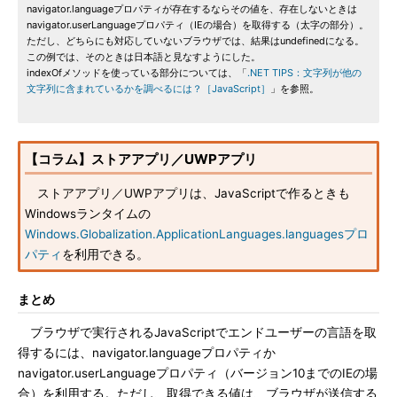
navigator.languageプロパティが存在するならその値を、存在しないときは
navigator.userLanguageプロパティ（IEの場合）を取得する（太字の部分）。
ただし、どちらにも対応していないブラウザでは、結果はundefinedになる。
この例では、そのときは日本語と見なすようにした。
indexOfメソッドを使っている部分については、「
.NET TIPS：文字列が他の
文字列に含まれているかを調べるには？［JavaScript］
」を参照。
【コラム】ストアアプリ／UWPアプリ
ストアアプリ／UWPアプリは、JavaScriptで作るときも
Windowsランタイムの
Windows.Globalization.ApplicationLanguages.languagesプロ
パティ
を利用できる。
まとめ
ブラウザで実行されるJavaScriptでエンドユーザーの言語を取
得するには、navigator.languageプロパティか
navigator.userLanguageプロパティ（バージョン10までのIEの場
合）を利用する。ただし、取得できる値は、ブラウザが送信する