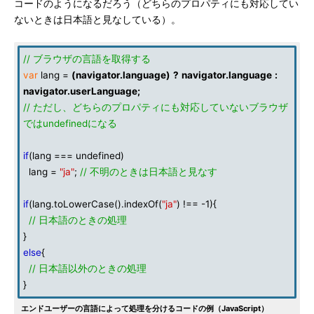
コードのようになるだろう（どちらのプロパティにも対応してい
ないときは日本語と見なしている）。
// ブラウザの言語を取得する
var
lang =
(
navigator
.
language
)
?
navigator
.
language
:
navigator
.
userLanguage
;
// ただし、どちらのプロパティにも対応していないブラウザ
ではundefinedになる
if
(lang === undefined)
lang =
"ja"
;
// 不明のときは日本語と見なす
if
(lang.toLowerCase().indexOf(
"ja"
) !== -1){
// 日本語のときの処理
}
else
{
// 日本語以外のときの処理
}
エンドユーザーの言語によって処理を分けるコードの例（JavaScript）