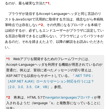
るのが、最も確実な方法だ
*1
。
ブラウザが送信するAccept-Languageヘッダと同じ言語のリ
ストをJavaScriptで汎用的に取得する方法は、残念ながら本稿執
筆時点では存在しない
*2
。その代用になるプロパティを本稿で
は紹介するが、必ずしもエンドユーザーがブラウザに設定してい
る言語が取得できるとは限らない。ブラウザによってバラツキが
あるのだ。それを踏まえた上で、以降の解説をお読みいただきた
い。
*1
Webアプリを開発するためのフレームワークには、
Accept-Languageヘッダを利用する機能が用意されているのが
普通だ。例えば、冒頭に述べたメッセージの切り替えは、
ASP.NETでも以前からサポートしている。「
.NET TIPS：
［ASP.NET AJAX］ローカリゼーション対応を行うには？
［2.0、3.0、3.5、C#、VB］
」参照。
*2
将来は、HTML 5.1で
navigator.languagesプロパティ
が導
入されるようだ（language「s」と複数形になっていることに
注意）。