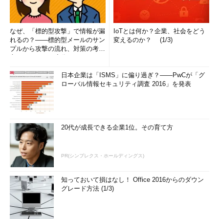
なぜ、「標的型攻撃」で情報が漏
IoTとは何か？企業、社会をどう
れるの？――標的型メールのサン
変えるのか？ (1/3)
プルから攻撃の流れ、対策の考え
方まで、もう一度分かりやすく
解...
日本企業は「ISMS」に偏り過ぎ？――PwCが「グ
ローバル情報セキュリティ調査 2016」を発表
20代が成長できる企業1位。その育て方
PR(シンプレクス・ホールディングス)
知っておいて損はなし！ Office 2016からのダウン
グレード方法 (1/3)