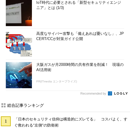
IoT時代に必要とされる「新型セキュリティエンジ
ニア」とは (1/3)
高度なサイバー攻撃も「備えあれば憂いなし」、JP
CERT/CCが対策ガイド公開
大阪ガスが月2000時間の共有作業を削減！ 現場の
AI活用術
PR(ITmedia エンタープライズ)
Recommended by
総合記事ランキング
「日本のセキュリティ信仰は構造的にズレてる」 コスパよく、す
ぐ救われる“左側”の防衛術