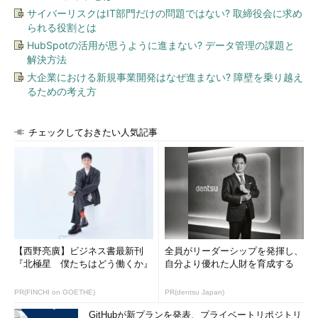
サイバーリスクはIT部門だけの問題ではない? 取締役会に求め
られる役割とは
HubSpotの活用が思うように進まない? データ管理の課題と
解決方法
大企業における新規事業開発はなぜ進まない? 障壁を乗り越え
るための考え方
チェックしておきたい人気記事
【西野亮廣】ビジネス書最新刊
全員がリーダーシップを発揮し、
『北極星 僕たちはどう働くか』
自分より優れた人財を育成する
PR(FINCHI on GOETHE)
PR(dentsu Japan)
GitHubが新プランを発表、プライベートリポジトリ