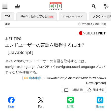
TOP
AIを作り動かし守り生かす
ロー/ノーコード
クラウドネイ
連載
2016年3月23日 公開
.NET TIPS
エンドユーザーの言語を取得するには？
［JavaScript］
JavaScriptでエンドユーザーの言語を取得するには、
navigator.languageプロパティやnavigator.userLanguageプロパ
ティなどを使用する。
[
山本康彦
，BluewaterSoft／Microsoft MVP for Windows
Development]
PC用表示
関連情報
Share
Post
LINE
Hatena