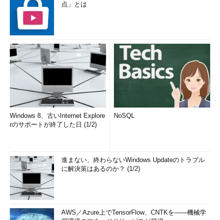
点」とは
Windows 8、古いInternet Explore
NoSQL
rのサポートが終了した日 (1/2)
進まない、終わらないWindows Updateのトラブル
に解決策はあるのか？ (1/2)
AWS／Azure上でTensorFlow、CNTKを――機械学