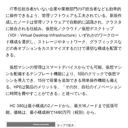
IT専任担当者がいない企業や業務部門のIT担当者なども効率的
に操作できるよう、管理ソフトウェアも工夫されている。新規作
成したノードは管理ソフトウェアで自動的に認識され、クラスタ
に統合される仕組み。仮想化／クラウド／仮想デスクトップ
（VDI：Virtual Desktop Infrastructure）いずれかのワークロー
ド構成を選択し、ストレージやネットワーク、グラフィックスな
どの各オプションをカスタマイズするだけで適切な構成を配置で
きる。
仮想マシンの管理はスマートデバイスからでも可能。仮想マシ
ンを配備するテンプレート機能により、5回のクリックで仮想マ
シンを導入でき、15分で容量を追加できる簡単操作機能も備え
る。HPEは製品のメリットを、「その分、自社のイノベーション
に時間を費やすことができる」と述べている。
HC 380は最小構成の2ノードから、最大16ノードまで拡張可
能。価格は、最小構成例で1480万円（税別）から。