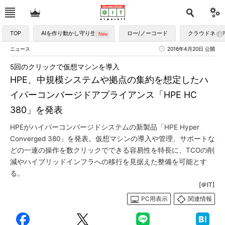
TOP
AIを作り動かし守り生かす
ロー/ノーコード
クラウドネイ
ニュース
2016年4月20日 公開
5回のクリックで仮想マシンを導入
HPE、中規模システムや拠点の集約を想定したハ
イパーコンバージドアプライアンス「HPE HC
380」を発表
HPEがハイパーコンバージドシステムの新製品「HPE Hyper
Converged 380」を発表。仮想マシンの導入や管理、サポートな
どの一連の操作を数クリックでできる容易性を特長に、TCOの削
減やハイブリッドインフラへの移行を見据えた整備を可能とす
る。
[＠IT]
PC用表示
関連情報