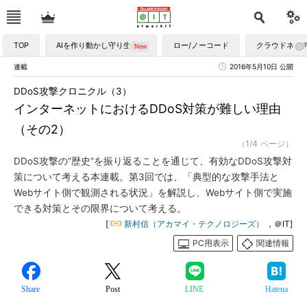
TOP
AIを作り動かし守り生かす
ロー/ノーコード
クラウドネイ
連載
2016年5月10日 公開
DDoS攻撃クロニクル（3）
インターネットにおけるDDoS対策が難しい理由
（その2）
（1/4 ページ）
DDoS攻撃の“歴史”を振り返ることを通じて、有効なDDoS攻撃対
策について考える本連載。第3回では、「典型的な攻撃手法と
Webサイト側で観測される状況」を解説し、Webサイト側で実施
できる対策とその限界について考える。
[
新村信（アカマイ・テクノロジーズ）
，＠IT]
PC用表示
関連情報
Share
Post
LINE
Hatena