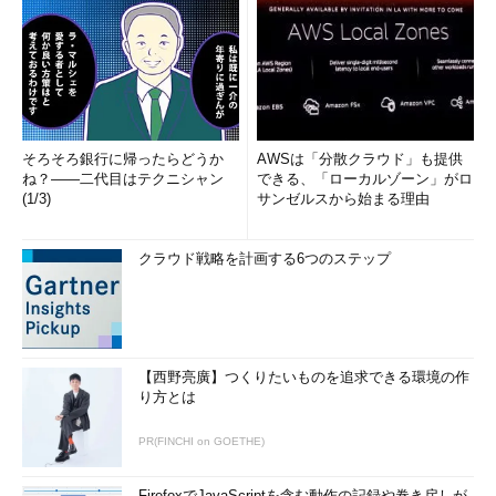
そろそろ銀行に帰ったらどうか
AWSは「分散クラウド」も提供
ね？――二代目はテクニシャン
できる、「ローカルゾーン」がロ
(1/3)
サンゼルスから始まる理由
クラウド戦略を計画する6つのステップ
【西野亮廣】つくりたいものを追求できる環境の作
り方とは
PR(FINCHI on GOETHE)
FirefoxでJavaScriptを含む動作の記録や巻き戻しが