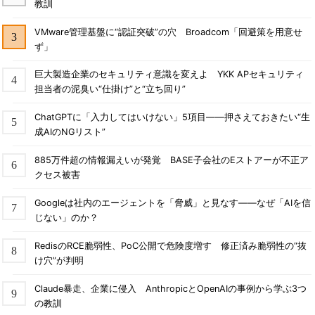
教訓
VMware管理基盤に“認証突破”の穴 Broadcom「回避策を用意せ
ず」
巨大製造企業のセキュリティ意識を変えよ YKK APセキュリティ
担当者の泥臭い“仕掛け”と“立ち回り”
ChatGPTに「入力してはいけない」5項目――押さえておきたい“生
成AIのNGリスト”
885万件超の情報漏えいが発覚 BASE子会社のEストアーが不正ア
クセス被害
Googleは社内のエージェントを「脅威」と見なす――なぜ「AIを信
じない」のか？
RedisのRCE脆弱性、PoC公開で危険度増す 修正済み脆弱性の“抜
け穴”が判明
Claude暴走、企業に侵入 AnthropicとOpenAIの事例から学ぶ3つ
の教訓