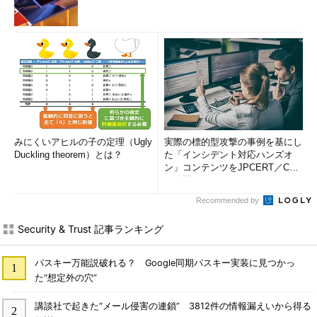
みにくいアヒルの子の定理（Ugly
実際の標的型攻撃の事例を基にし
Duckling theorem）とは？
た「インシデント対応ハンズオ
ン」コンテンツをJPCERT／CC
が公開
Recommended by
Security & Trust 記事ランキング
パスキー万能説破れる？ Google同期パスキー実装に見つかっ
た“想定外の穴”
講談社で起きた“メール侵害の連鎖” 3812件の情報漏えいから得る