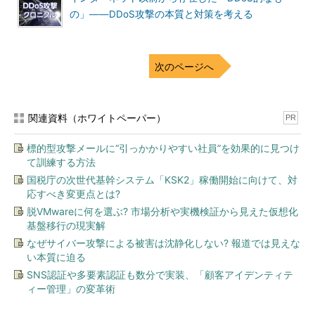
の」――DDoS攻撃の本質と対策を考える
次のページへ
関連資料（ホワイトペーパー）
PR
標的型攻撃メールに“引っかかりやすい社員”を効果的に見つけ
て訓練する方法
国税庁の次世代基幹システム「KSK2」稼働開始に向けて、対
応すべき変更点とは?
脱VMwareに何を選ぶ? 市場分析や実機検証から見えた仮想化
基盤移行の現実解
なぜサイバー攻撃による被害は沈静化しない? 報道では見えな
い本質に迫る
SNS認証や多要素認証も数分で実装、「顧客アイデンティテ
ィー管理」の変革術