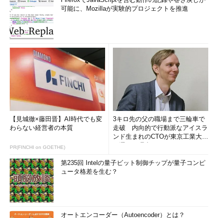
可能に、Mozillaが実験的プロジェクトを推進
【見城徹×藤田晋】AI時代でも変
3キロ先の父の職場まで三輪車で
わらない経営者の本質
走破 内向的で行動派なアイスラ
ンド生まれのCTOが東京工業大学
を選んだ理由 (1/2)
PR(FINCHI on GOETHE)
第235回 Intelの量子ビット制御チップが量子コンピ
ュータ格差を生む？
オートエンコーダー（Autoencoder）とは？