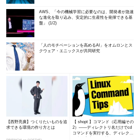
AWS、「今の機械学習に必要なのは、開発者が急速
な進化を取り込み、安定的に生産性を発揮できる基
盤」 (1/2)
「人のモチベーションを高めるAI」をオムロンとス
クウェア・エニックスが共同研究
【西野亮廣】つくりたいものを追
【 shopt 】コマンド（応用編その
求できる環境の作り方とは
2）――ディレクトリ名だけでcd
コマンドを実行する、ディレクト
リ名の入力ミスを補正...
PR(FINCHI on GOETHE)