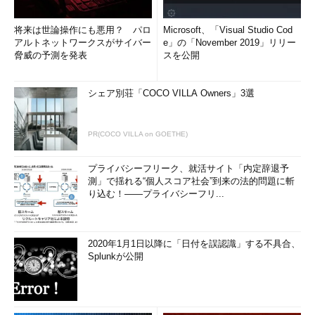
将来は世論操作にも悪用？ パロ
Microsoft、「Visual Studio Cod
アルトネットワークスがサイバー
e」の「November 2019」リリー
脅威の予測を発表
スを公開
シェア別荘「COCO VILLA Owners」3選
PR(COCO VILLA on GOETHE)
プライバシーフリーク、就活サイト「内定辞退予
測」で揺れる“個人スコア社会”到来の法的問題に斬
り込む！――プライバシーフリ...
2020年1月1日以降に「日付を誤認識」する不具合、
Splunkが公開