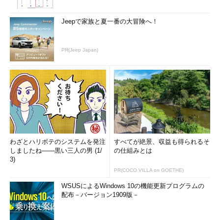
Jeepで家族と夏一番の大冒険へ！
PR(Jeep Japan)
わざとハリボテのシステムを発注
すべてが絶景、収益も得られるそ
しましたね――黒い三人の男 (1/
の仕組みとは
3)
PR(COCO VILLA on GOETHE)
WSUSによるWindows 10の機能更新プログラムの
配布－バージョン1909版－