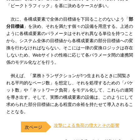
「ピークトラフィック」を基に決めるケースが多い。
次に、各構成要素で全体の目標値を下回ることのないよう「
部
分目標値
」を決め、それを満たす個々の設備を用意する。上述の
ように各構成要素のパラメータはそれぞれ異なる単位を持つこと
から、システム全体の目標値から各構成要素の部分目標値への変
換を行わなければならない。そこには一律の変換ロジックは存在
しないため、Webサイトの性格に応じて各パラメータ間の連携関
係のモデル化などを行う。
例えば、「業務トランザクションが1つ生まれるときに閲覧さ
れる平均的なページ数」を想定し、それを処理するための「パケ
ット数」や「ネットワーク負荷」をモデル化して、これらの連関
を導き出す。そして、実際の構成要素の設備は、このようにして
求められた部分目標値にある程度の余裕を持たせて導入されるこ
ととなる。
攻撃による負荷の増大とその影響