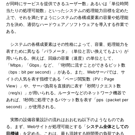
が同時にサービスを提供できるユーザー数」あるいは「単位時間
当たりの処理可能数」といったシステムの処理能力目標を定めた
上で、それを満たすようにシステムの各構成要素の容量や処理能
力を決め、適切なハードウェア／ソフトウェアを導入する作業で
ある。
システムの各構成要素はその性格によって、容量、処理能力を
表すために異なる「パラメータ」（単位と言い換えてもよい）が
用いられる。例えば、回線の容量（速度）の単位として、
「Mbps」「Gbps」など、「1秒間に流すことができるビット数
（bps：bit per second）」がある。また、Webサーバでは、サ
イトの人気を表す指標である「ページ閲覧数（PV：Page
View）」や、サーバ負荷を直接的に表す「秒間リクエスト数
（req/s）」が用いられる。ルーターなどのネットワーク機器で
あれば、1秒間に処理できるパケット数を表す「pps（packet per
second）」が使用される。
実際の設備容量設計の流れはおおむね以下のようなものであ
る。まず、Webサイトが処理可能とする「
システム全体としての
目標値
」を定める。これは、最も混雑する時間帯の負荷である