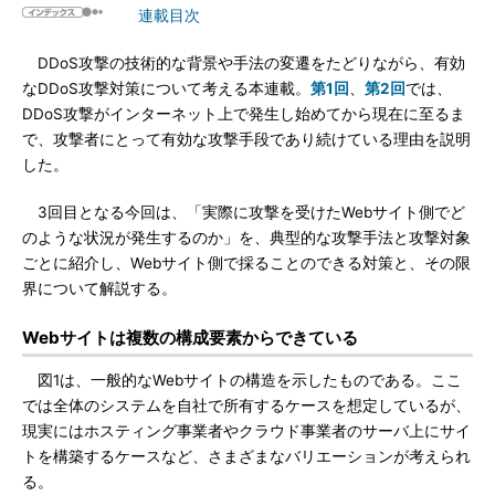
連載目次
DDoS攻撃の技術的な背景や手法の変遷をたどりながら、有効
なDDoS攻撃対策について考える本連載。
第1回
、
第2回
では、
DDoS攻撃がインターネット上で発生し始めてから現在に至るま
で、攻撃者にとって有効な攻撃手段であり続けている理由を説明
した。
3回目となる今回は、「実際に攻撃を受けたWebサイト側でど
のような状況が発生するのか」を、典型的な攻撃手法と攻撃対象
ごとに紹介し、Webサイト側で採ることのできる対策と、その限
界について解説する。
Webサイトは複数の構成要素からできている
図1は、一般的なWebサイトの構造を示したものである。ここ
では全体のシステムを自社で所有するケースを想定しているが、
現実にはホスティング事業者やクラウド事業者のサーバ上にサイ
トを構築するケースなど、さまざまなバリエーションが考えられ
る。