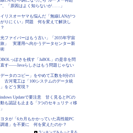
線LANが不調になったら“ルーター再起
動”、「原因はよく知らないが……」
アイリスオーヤマも悩んだ「無線LANがつ
ながりにくい」問題 何を変えて解決し
た？
光ファイバーはもう古い」「2035年宇宙
の旅」 実運用へ向かうデータセンター新
技術
OBOLっぽさを残す「JaBOL」の是非を問
直す――Javaらしさはもう問題じゃない
「データのコピー」をやめて工数を8分の1
 古河電工は「100システムのデータ統
合」をどう実現？
indows Updateで要注意 甘く見るとPCの
起動も認証も止まる「3つのセキュリティ移
行」
トヨタが「6カ月もかかっていた高性能PC
の調達」を不要に 何を変えたのか？
»
ランキングをもっと見る