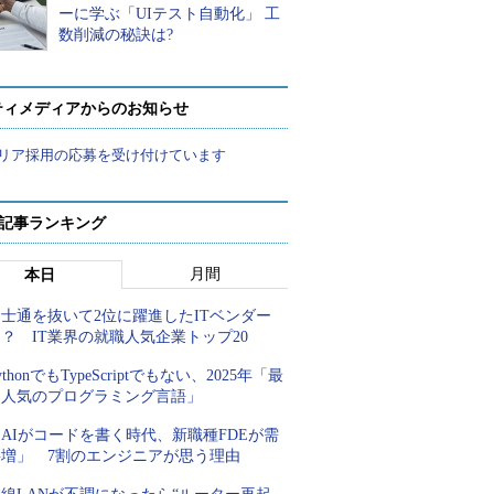
ーに学ぶ「UIテスト自動化」 工
数削減の秘訣は?
ティメディアからのお知らせ
リア採用の応募を受け付けています
 記事ランキング
月間
本日
士通を抜いて2位に躍進したITベンダー
？ IT業界の就職人気企業トップ20
ythonでもTypeScriptでもない、2025年「最
も人気のプログラミング言語」
AIがコードを書く時代、新職種FDEが需
要増」 7割のエンジニアが思う理由