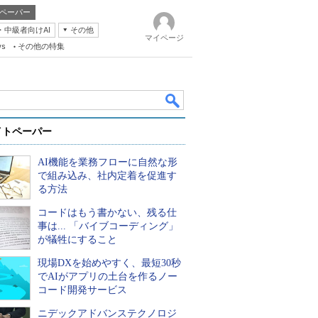
ペーパー
・中級者向けAI
その他
マイページ
ws
その他の特集
イトペーパー
AI機能を業務フローに自然な形
で組み込み、社内定着を促進す
る方法
コードはもう書かない、残る仕
k
事は... 「バイブコーディング」
が犠牲にすること
現場DXを始めやすく、最短30秒
でAIがアプリの土台を作るノー
コード開発サービス
ニデックアドバンステクノロジ