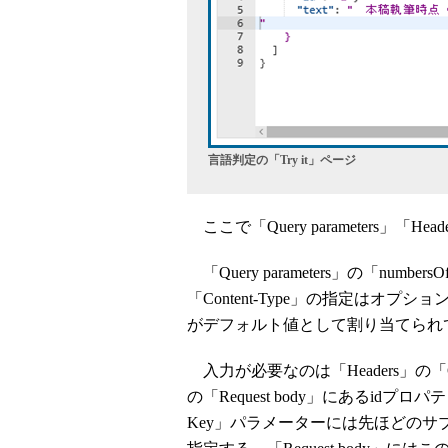
言語判定の「Try it」ページ
ここで「Query parameters」「He
「Query parameters」の「numbers
「Content-Type」の指定はオ
がデフォルト値として割り当てられ
入力が必要なのは「Headers」の「Ocp
の「Request body」にあるidプロパティと
Key」パラメーターには先ほどの