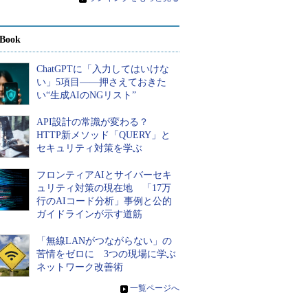
Book
ChatGPTに「入力してはいけな
い」5項目――押さえておきた
い“生成AIのNGリスト”
API設計の常識が変わる？
HTTP新メソッド「QUERY」と
セキュリティ対策を学ぶ
フロンティアAIとサイバーセキ
ュリティ対策の現在地 「17万
行のAIコード分析」事例と公的
ガイドラインが示す道筋
「無線LANがつながらない」の
苦情をゼロに 3つの現場に学ぶ
ネットワーク改善術
»
一覧ページへ