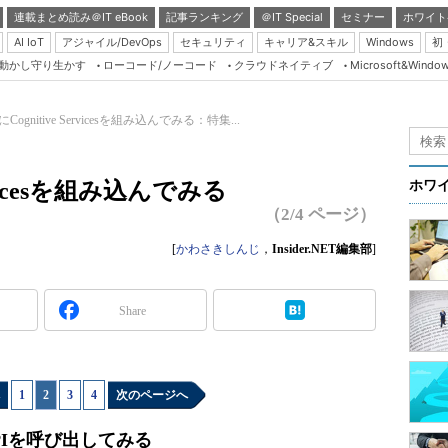
連載まとめ読み＠IT eBook
記事ランキング
＠IT Special
セミナー
ホワイト
AI IoT
アジャイル/DevOps
セキュリティ
キャリア&スキル
Windows
初
り動かし守り生かす
ローコード/ノーコード
クラウドネイティブ
Microsoft&Windo
Server & Storage
HTML5 + UX
Cognitive Servicesを組み込んでみる：特集...
Smart & Social
Coding Edge
rvicesを組み込んでみる
ホワ
Java Agile
（2/4 ページ）
Database Expert
[
かわさきしんじ
，
Insider.NET編集部
]
Linux ＆ OSS
Master of IP Networ
Share
Security & Trust
Test & Tools
1
|
2
|
3
|
4
次のページへ
Insider.NET
ブログ
s APIを呼び出してみる