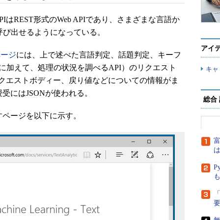
る各種APIはREST形式のWeb APIであり、さまざまな言語か
を呼び出せるようになっている。
アイ
eページ
には、上で述べた言語判定、話題判定、キーフ
（に加えて、処理の状況を調べるAPI）のリクエスト
キャ
リクエストボディー、戻り値などについての情報がま
受にはJSONが使われる。
総合
すページを以下に示す。
富
は
P
「