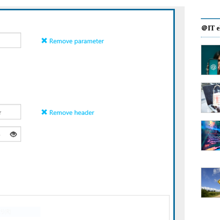
＠IT e