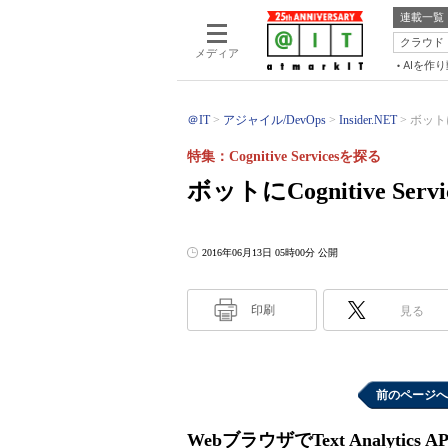
連載一覧
クラウド
メディア
AIを作
＠IT
アジャイル/DevOps
Insider.NET
ボットに
特集：Cognitive Servicesを探る
ボットにCognitive Se
2016年06月13日 05時00分 公開
印刷
見る
前のページへ
WebブラウザでText Analytic